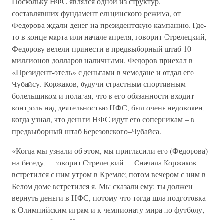
Поскольку НФС являлся одной из структур,
составлявших фундамент ельцинского режима, от
Федорова ждали денег на президентскую кампанию. Где-
то в конце марта или начале апреля, говорит Стрелецкий,
Федорову велели принести в предвыборный штаб 10
миллионов долларов наличными. Федоров приехал в
«Президент-отель» с деньгами в чемодане и отдал его
Чубайсу. Коржаков, будучи страстным спортивным
болельщиком и полагая, что в его обязанности входит
контроль над деятельностью НФС, был очень недоволен,
когда узнал, что деньги НФС идут его соперникам – в
предвыборный штаб Березовского–Чубайса.
«Когда мы узнали об этом, мы пригласили его (Федорова)
на беседу, – говорит Стрелецкий. – Сначала Коржаков
встретился с ним утром в Кремле; потом вечером с ним в
Белом доме встретился я. Мы сказали ему: ты должен
вернуть деньги в НФС, потому что тогда шла подготовка
к Олимпийским играм и к чемпионату мира по футболу,