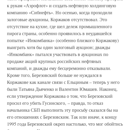
к рукам «Аэрофлот» и создать нефтяную холдинговую
компанию «Сибнефть». Но осенью, когда проходили
залоговые аукционы, Коржаков отсутствовал. Это
отсутствие на кухне, где шел дележ промышленного
пирога страны, особенно проявилось в неудавшейся
попытке «Инкомбанка» (особенно близкого Коржакову)
выиграть хотя бы один залоговый аукцион; дважды
«Инкомбанк» пытался участвовать в аукционах по
продаже акций крупных российских нефтяных
компаний, и дважды ему бесцеремонно отказывали.
Кроме того, Березовский больше не нуждался в
Коржакове как канале связи с Ельциным – теперь у него
были Татьяна Дьяченко и Валентин Юмашев. Наконец,
если утверждение Коржакова о том, что Березовский
просил его убить Гусинского, – правда, то отказ
начальника СБП выполнить эту просьбу сказался бы на
его отношениях с Березовским. Так или иначе, к концу
1995 года Березовский окреп настолько, что мог обойтись