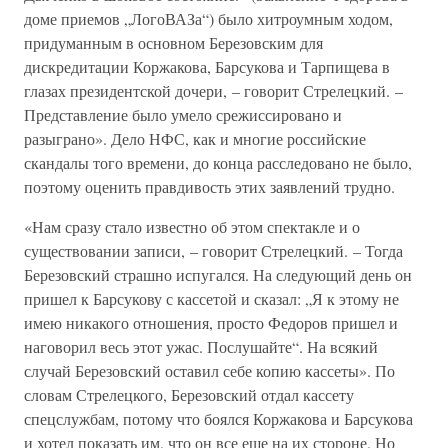
доме приемов „ЛогоВАЗа“) было хитроумным ходом,
придуманным в основном Березовским для
дискредитации Коржакова, Барсукова и Тарпищева в
глазах президентской дочери, – говорит Стрелецкий. –
Представление было умело срежиссировано и
разыграно». Дело НФС, как и многие российские
скандалы того времени, до конца расследовано не было,
поэтому оценить правдивость этих заявлений трудно.
«Нам сразу стало известно об этом спектакле и о
существовании записи, – говорит Стрелецкий. – Тогда
Березовский страшно испугался. На следующий день он
пришел к Барсукову с кассетой и сказал: „Я к этому не
имею никакого отношения, просто Федоров пришел и
наговорил весь этот ужас. Послушайте“. На всякий
случай Березовский оставил себе копию кассеты». По
словам Стрелецкого, Березовский отдал кассету
спецслужбам, потому что боялся Коржакова и Барсукова
и хотел показать им, что он все еще на их стороне. Но