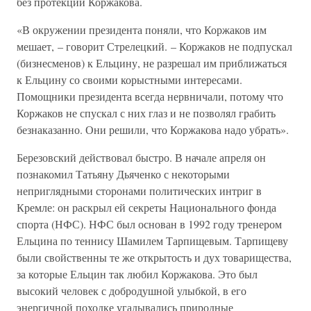
без протекции Коржакова.
«В окружении президента поняли, что Коржаков им
мешает, – говорит Стрелецкий. – Коржаков не подпускал
(бизнесменов) к Ельцину, не разрешал им приближаться
к Ельцину со своими корыстными интересами.
Помощники президента всегда нервничали, потому что
Коржаков не спускал с них глаз и не позволял грабить
безнаказанно. Они решили, что Коржакова надо убрать».
Березовский действовал быстро. В начале апреля он
познакомил Татьяну Дьяченко с некоторыми
неприглядными сторонами политических интриг в
Кремле: он раскрыл ей секреты Национального фонда
спорта (НФС). НФС был основан в 1992 году тренером
Ельцина по теннису Шамилем Тарпищевым. Тарпищеву
были свойственны те же открытость и дух товарищества,
за которые Ельцин так любил Коржакова. Это был
высокий человек с добродушной улыбкой, в его
энергичной походке угадывались природные