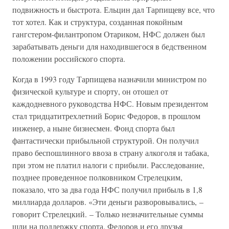
подвижность и быстрота. Ельцин дал Тарпищеву все, что
тот хотел. Как и структура, созданная покойным
гангстером-филантропом Отариком, НФС должен был
зарабатывать деньги для находившегося в бедственном
положении российского спорта.
Когда в 1993 году Тарпищева назначили министром по
физической культуре и спорту, он отошел от
каждодневного руководства НФС. Новым президентом
стал тридцатитрехлетний Борис Федоров, в прошлом
инженер, а ныне бизнесмен. Фонд спорта был
фантастически прибыльной структурой. Он получил
право беспошлинного ввоза в страну алкоголя и табака,
при этом не платил налоги с прибыли. Расследование,
позднее проведенное полковником Стрелецким,
показало, что за два года НФС получил прибыль в 1,8
миллиарда долларов. «Эти деньги разворовывались, –
говорит Стрелецкий. – Только незначительные суммы
шли на поддержку спорта. Федоров и его друзья