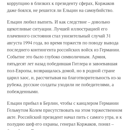
коррупцию в близких к президенту сферах, Коржаков
даже боялся, не решится ли Ельцин на самоубийство.
Ельцин любил выпить. И как следствие – довольно
щекотливые ситуации. Лучшей иллюстрацией его
плачевного состояния стал унизительный случай 31
августа 1994 года, во время торжеств по поводу вывода
последнего контингента российских войск из Германии.
Событие это было глубоко символичным. Армия,
пятьдесят лет назад победившая Гитлера и завоевавшая
пол-Европы, возвращалась домой, но в родной стране
царил хаос, и, рассчитывая на благотворительность из-за
рубежа, русские солдаты уходили не победителями, а
побежденными.
Ельцин прибыл в Берлин, чтобы с канцлером Германии
Гельмутом Колем присутствовать на этом торжественном
акте. Российский президент начал пить с самого утра, и к
полудню шеф его охраны, генерал Коржаков, понял –