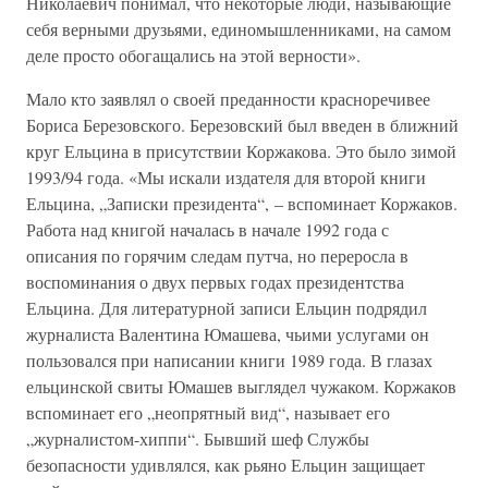
Николаевич понимал, что некоторые люди, называющие
себя верными друзьями, единомышленниками, на самом
деле просто обогащались на этой верности».
Мало кто заявлял о своей преданности красноречивее
Бориса Березовского. Березовский был введен в ближний
круг Ельцина в присутствии Коржакова. Это было зимой
1993/94 года. «Мы искали издателя для второй книги
Ельцина, „Записки президента“, – вспоминает Коржаков.
Работа над книгой началась в начале 1992 года с
описания по горячим следам путча, но переросла в
воспоминания о двух первых годах президентства
Ельцина. Для литературной записи Ельцин подрядил
журналиста Валентина Юмашева, чьими услугами он
пользовался при написании книги 1989 года. В глазах
ельцинской свиты Юмашев выглядел чужаком. Коржаков
вспоминает его „неопрятный вид“, называет его
„журналистом-хиппи“. Бывший шеф Службы
безопасности удивлялся, как рьяно Ельцин защищает