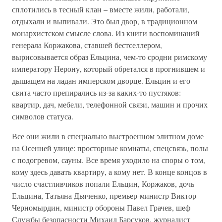
сплотились в тесный клан – вместе жили, работали,
отдыхали и выпивали. Это был двор, в традиционном
монархистском смысле слова. Из книги воспоминаний
генерала Коржакова, ставшей бестселлером,
вырисовывается образ Ельцина, чем-то сродни римскому
императору Нерону, который обретался в прогнившем и
дышащем на ладан имперском дворце. Ельцин и его
свита часто препирались из-за каких-то пустяков:
квартир, дач, мебели, телефонной связи, машин и прочих
символов статуса.
Все они жили в специально выстроенном элитном доме
на Осенней улице: просторные комнаты, спецсвязь, полы
с подогревом, сауны. Все время уходило на споры о том,
кому здесь давать квартиру, а кому нет. В конце концов в
число счастливчиков попали Ельцин, Коржаков, дочь
Ельцина, Татьяна Дьяченко, премьер-министр Виктор
Черномырдин, министр обороны Павел Грачев, шеф
Службы безопасности Михаил Барсуков, журналист