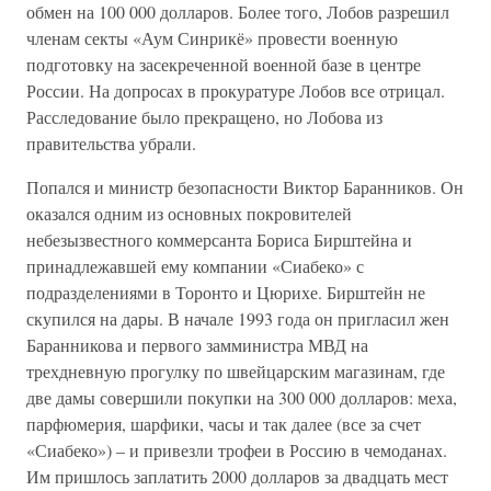
обмен на 100 000 долларов. Более того, Лобов разрешил
членам секты «Аум Синрикё» провести военную
подготовку на засекреченной военной базе в центре
России. На допросах в прокуратуре Лобов все отрицал.
Расследование было прекращено, но Лобова из
правительства убрали.
Попался и министр безопасности Виктор Баранников. Он
оказался одним из основных покровителей
небезызвестного коммерсанта Бориса Бирштейна и
принадлежавшей ему компании «Сиабеко» с
подразделениями в Торонто и Цюрихе. Бирштейн не
скупился на дары. В начале 1993 года он пригласил жен
Баранникова и первого замминистра МВД на
трехдневную прогулку по швейцарским магазинам, где
две дамы совершили покупки на 300 000 долларов: меха,
парфюмерия, шарфики, часы и так далее (все за счет
«Сиабеко») – и привезли трофеи в Россию в чемоданах.
Им пришлось заплатить 2000 долларов за двадцать мест