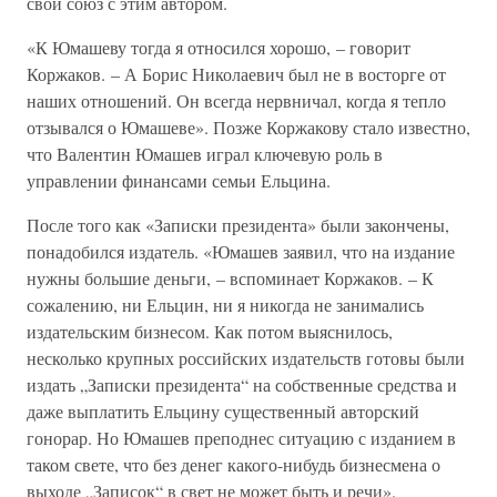
свой союз с этим автором.
«К Юмашеву тогда я относился хорошо, – говорит
Коржаков. – А Борис Николаевич был не в восторге от
наших отношений. Он всегда нервничал, когда я тепло
отзывался о Юмашеве». Позже Коржакову стало известно,
что Валентин Юмашев играл ключевую роль в
управлении финансами семьи Ельцина.
После того как «Записки президента» были закончены,
понадобился издатель. «Юмашев заявил, что на издание
нужны большие деньги, – вспоминает Коржаков. – К
сожалению, ни Ельцин, ни я никогда не занимались
издательским бизнесом. Как потом выяснилось,
несколько крупных российских издательств готовы были
издать „Записки президента“ на собственные средства и
даже выплатить Ельцину существенный авторский
гонорар. Но Юмашев преподнес ситуацию с изданием в
таком свете, что без денег какого-нибудь бизнесмена о
выходе „Записок“ в свет не может быть и речи».