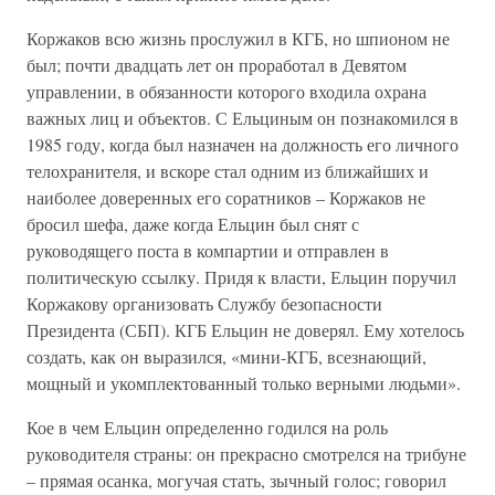
Коржаков всю жизнь прослужил в КГБ, но шпионом не
был; почти двадцать лет он проработал в Девятом
управлении, в обязанности которого входила охрана
важных лиц и объектов. С Ельциным он познакомился в
1985 году, когда был назначен на должность его личного
телохранителя, и вскоре стал одним из ближайших и
наиболее доверенных его соратников – Коржаков не
бросил шефа, даже когда Ельцин был снят с
руководящего поста в компартии и отправлен в
политическую ссылку. Придя к власти, Ельцин поручил
Коржакову организовать Службу безопасности
Президента (СБП). КГБ Ельцин не доверял. Ему хотелось
создать, как он выразился, «мини-КГБ, всезнающий,
мощный и укомплектованный только верными людьми».
Кое в чем Ельцин определенно годился на роль
руководителя страны: он прекрасно смотрелся на трибуне
– прямая осанка, могучая стать, зычный голос; говорил