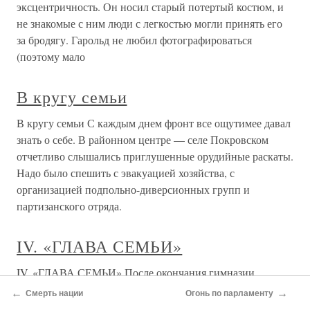
эксцентричность. Он носил старый потертый костюм, и
не знакомые с ним люди с легкостью могли принять его
за бродягу. Гарольд не любил фотографироваться
(поэтому мало
В кругу семьи
В кругу семьи С каждым днем фронт все ощутимее давал
знать о себе. В районном центре — селе Покровском
отчетливо слышались приглушенные орудийные раскаты.
Надо было спешить с эвакуацией хозяйства, с
организацией подпольно-диверсионных групп и
партизанского отряда.
IV. «ГЛАВА СЕМЬИ»
IV. «ГЛАВА СЕМЬИ» После окончания гимназии
Антоша провел все лето в Таганроге, хлопоча о
←
→
Смерть нации
Огонь по парламенту
назначении ему стипендии, которую Таганрогская