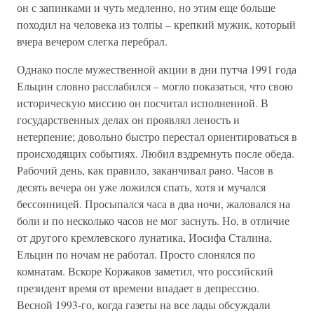
он с запинками и чуть медленно, но этим еще больше
походил на человека из толпы – крепкий мужик, который
вчера вечером слегка перебрал.
Однако после мужественной акции в дни путча 1991 года
Ельцин словно расслабился – могло показаться, что свою
историческую миссию он посчитал исполненной. В
государственных делах он проявлял леность и
нетерпение; довольно быстро перестал ориентироваться в
происходящих событиях. Любил вздремнуть после обеда.
Рабочий день, как правило, заканчивал рано. Часов в
десять вечера он уже ложился спать, хотя и мучался
бессонницей. Просыпался часа в два ночи, жаловался на
боли и по несколько часов не мог заснуть. Но, в отличие
от другого кремлевского лунатика, Иосифа Сталина,
Ельцин по ночам не работал. Просто слонялся по
комнатам. Вскоре Коржаков заметил, что российский
президент время от времени впадает в депрессию.
Весной 1993-го, когда газеты на все лады обсуждали