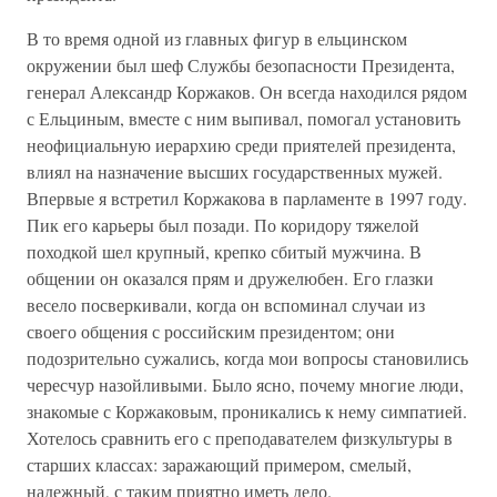
В то время одной из главных фигур в ельцинском
окружении был шеф Службы безопасности Президента,
генерал Александр Коржаков. Он всегда находился рядом
с Ельциным, вместе с ним выпивал, помогал установить
неофициальную иерархию среди приятелей президента,
влиял на назначение высших государственных мужей.
Впервые я встретил Коржакова в парламенте в 1997 году.
Пик его карьеры был позади. По коридору тяжелой
походкой шел крупный, крепко сбитый мужчина. В
общении он оказался прям и дружелюбен. Его глазки
весело посверкивали, когда он вспоминал случаи из
своего общения с российским президентом; они
подозрительно сужались, когда мои вопросы становились
чересчур назойливыми. Было ясно, почему многие люди,
знакомые с Коржаковым, проникались к нему симпатией.
Хотелось сравнить его с преподавателем физкультуры в
старших классах: заражающий примером, смелый,
надежный, с таким приятно иметь дело.