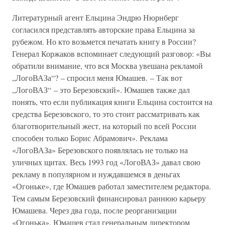
Литературный агент Ельцина Эндрю Нюрнберг
согласился представлять авторские права Ельцина за
рубежом. Но кто возьмется печатать книгу в России?
Генерал Коржаков вспоминает следующий разговор: «Вы
обратили внимание, что вся Москва увешана рекламой
„ЛогоВАЗа“? – спросил меня Юмашев. – Так вот
„ЛогоВАЗ“ – это Березовский». Юмашев также дал
понять, что если публикация книги Ельцина состоится на
средства Березовского, то это стоит рассматривать как
благотворительный жест, на который по всей России
способен только Борис Абрамович». Реклама
«ЛогоВАЗа» Березовского появлялась не только на
уличных щитах. Весь 1993 год «ЛогоВАЗ» давал свою
рекламу в популярном и нуждавшемся в деньгах
«Огоньке», где Юмашев работал заместителем редактора.
Тем самым Березовский финансировал раннюю карьеру
Юмашева. Через два года, после реорганизации
«Огонька», Юмашев стал генеральным директором