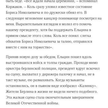
быть беде. «Все ждали начала церемонии, – вспоминал
Коржаков. – Коль сразу уловил известное состояние
Бориса Николаевича и по-дружески обнял его. В
следующее мгновение канцлер понимающе посмотрел на
меня. Выразительным взглядом я молил его помочь
нашему президенту, хотя бы поддержать Ельцина в
прямом смысле этого слова. Коль все понял: слегка
обхватив Бориса Николаевича за талию, отправился
вместе с ним на торжество».
Приняв новую дозу за обедом, Ельцин пошел вдоль
выстроившихся войск и толпы граждан. Проходя мимо
оркестра берлинской полиции, президент вдруг вскочил
на сцену, выхватил у дирижера палочку и начал, не в
такт музыке, ею размахивать. Когда музыканты
остановились, он в пьяном виде изобразил «Калинку».
Жители Берлина в жизни не видели ничего подобного.
Эта жалкая сцена стала окончательным завершением
Великой Отечественной войны.