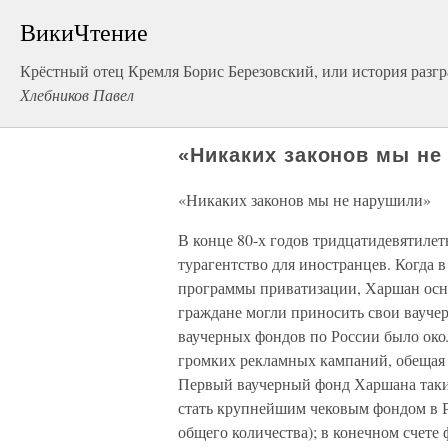
ВикиЧтение
Крёстный отец Кремля Борис Березовский, или история разг
Хлебников Павел
«Никаких законов мы не
«Никаких законов мы не нарушили»
В конце 80-х годов тридцатидевятиле
турагентство для иностранцев. Когда 
программы приватизации, Харшан осн
граждане могли приносить свои вауче
ваучерных фондов по России было око
громких рекламных кампаний, обещая 
Первый ваучерный фонд Харшана таких
стать крупнейшим чековым фондом в Ро
общего количества); в конечном счете