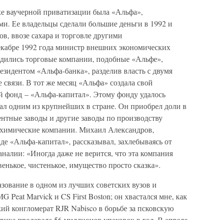
е ваучерной приватизации была «Альфа»,
и. Ее владельцы сделали большие деньги в 1992 и
лов, ввозе сахара и торговле другими
екабре 1992 года министр внешних экономических
ходились торговые компании, подобные «Альфе»,
резидентом «Альфа-банка», разделив власть с двумя
вязи. В тот же месяц «Альфа» создала свой
 фонд – «Альфа-капитал». Этому фонду удалось
стал одним из крупнейших в стране. Он приобрел доли в
ентные заводы и другие заводы по производству
 химические компании. Михаил Александров,
е «Альфа-капитал», рассказывал, захлебываясь от
аналии: «Иногда даже не верится, что эта компания
енькое, чистенькое, имущество просто сказка».
зование в одном из лучших советских вузов и
 Peat Marvick и CS First Boston; он хвастался мне, как
ий конгломерат RJR Nabisco в борьбе за псковскую
рика продавала 56 миллионов упаковок в год. В апреле