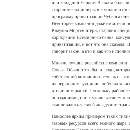
или Западной Европе. В своем больши
сторонние акционеры в компанию ниче
программу приватизации Чубайса они 
Некоторые компании даже не хотели по
Клаудиа Моргенштерн, старший специ
корпорации Всемирного банка, консул
приватизации, и вот что она сказала: «
говорит закон, а кто и как его исполня
Многие лучшие российские компании 
Союза. Обычно это были люди, которы
собственной компании и теперь на эти 
на первичном аукционе, либо пыталис
вторичном рынке. Поскольку рабочие 
опозданиями, они с удовольствием про
скапливались у своей же администрац
Наиболее ярким примером таких тихих 
газовых ресурсов всего земного шара
Советскому Союзу и основным поставщ