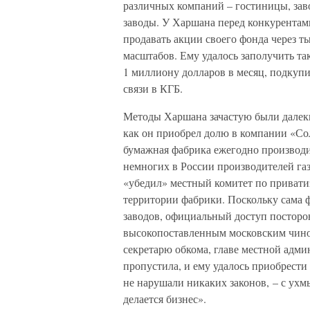
различных компаний – гостиницы, зав
заводы. У Харшана перед конкурентам
продавать акции своего фонда через т
масштабов. Ему удалось заполучить та
1 миллиону долларов в месяц, подкупи
связи в КГБ.
Методы Харшана зачастую были далек
как он приобрел долю в компании «Со
бумажная фабрика ежегодно производи
немногих в России производителей га
«убедил» местный комитет по привати
территории фабрики. Поскольку сама 
заводов, официальный доступ посторо
высокопоставленным московским чино
секретарю обкома, главе местной адм
пропустила, и ему удалось приобрести
не нарушали никаких законов, – с ухм
делается бизнес».