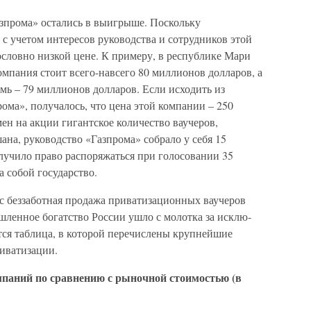
азпрома» остались в выигрыше. Поскольку
с учетом интересов руководства и сотрудников этой
ословно низкой цене. К примеру, в республике Мари
омпания стоит всего-навсего 80 миллионов долларов, а
ь – 79 миллионов долларов. Если исходить из
ма», получалось, что цена этой компании – 250
н на акции гигантское количество ваучеров,
на, руководство «Газпрома» собрало у себя 15
лучило право распоряжаться при голосовании 35
а собой государство.
 беззаботная продажа приватизационных ваучеров
шленное богатство России ушло с молотка за исклю­
ся таблица, в которой перечислены крупнейшие
ивати­зации.
мпаний по сравнению с рыночной стоимостью (в