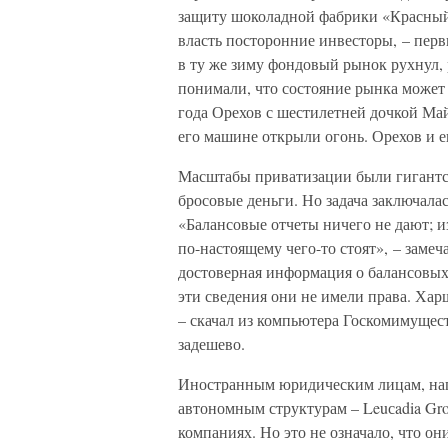
защиту шоколадной фабрики «Красный 
власть посторонние инвесторы, – перв
в ту же зиму фондовый рынок рухнул, 
понимали, что состояние рынка может н
года Орехов с шестилетней дочкой Майе
его машине открыли огонь. Орехов и е
Масштабы приватизации были гигантск
бросовые деньги. Но задача заключала
«Балансовые отчеты ничего не дают; 
по-настоящему чего-то стоят», – зам
достоверная информация о балансовых
эти сведения они не имели права. Хар
– скачал из компьютера Госкомимущест
задешево.
Иностранным юридическим лицам, напри
автономным структурам – Leuсadia Gro
компаниях. Но это не означало, что о