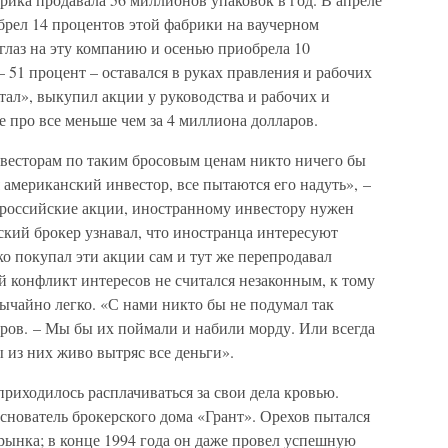
брел 14 процентов этой фабрики на ваучерном
глаз на эту компанию и осенью приобрела 10
 51 процент – оставался в руках правления и рабочих
ал», выкупил акции у руководства и рабочих и
е про все меньше чем за 4 миллиона долларов.
весторам по таким бросовым ценам никто ничего бы
 американский инвестор, все пытаются его надуть», –
 российские акции, иностранному инвестору нужен
ский брокер узнавал, что иностранца интересуют
о покупал эти акции сам и тут же перепродавал
й конфликт интересов не считался незаконным, к тому
ычайно легко. «С нами никто бы не подумал так
ров. – Мы бы их поймали и набили морду. Или всегда
ы из них живо вытряс все деньги».
риходилось расплачиваться за свои дела кровью.
снователь брокерского дома «Грант». Орехов пытался
 рынка; в конце 1994 года он даже провел успешную