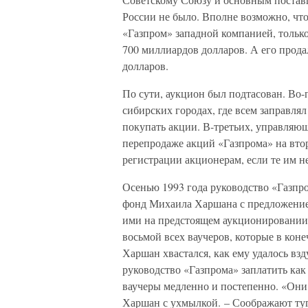
России не было. Вполне возможно, что 
«Газпром» западной компанией, только
700 миллиардов долларов. А его прода
долларов.
По сути, аукцион был подтасован. Во
сибирских городах, где всем заправля
покупать акции. В-третьих, управляю
перепродаже акций «Газпрома» на вто
регистрации акционерам, если те им н
Осенью 1993 года руководство «Газп
фонд Михаила Харшана с предложением
ими на предстоящем аукционировании 
восьмой всех ваучеров, которые в кон
Харшан хвастался, как ему удалось вз
руководство «Газпрома» заплатить ка
ваучеры медленно и постепенно. «Они
Харшан с ухмылкой. – Соображают туг