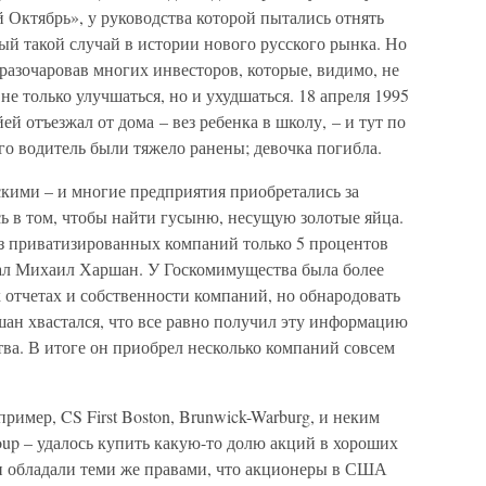
Октябрь», у руководства которой пытались отнять
ый такой случай в истории нового русского рынка. Но
разочаровав многих инвесторов, которые, видимо, не
е только улучшаться, но и ухудшаться. 18 апреля 1995
й отъезжал от дома – вез ребенка в школу, – и тут по
го водитель были тяжело ранены; девочка погибла.
ими – и многие предприятия приобретались за
сь в том, чтобы найти гусыню, несущую золотые яйца.
из приватизированных компаний только 5 процентов
ечал Михаил Харшан. У Госкомимущества была более
 отчетах и собственности компаний, но обнародовать
шан хвастался, что все равно получил эту информацию
ва. В итоге он приобрел несколько компаний совсем
мер, CS First Boston, Brunwick-Warburg, и неким
up – удалось купить какую-то долю акций в хороших
ни обладали теми же правами, что акционеры в США