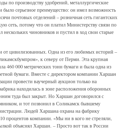
оды по производству удобрений, металлургические
и было серьезное преимущество: он имел возможность
ысячи почтовых отделений – розничная сеть гигантских
кую сеть, потому что он платил Министерству связи по
л нескольких чиновников и пустил в ход свои старые
и от цивилизованных. Одна из его любимых историй –
ликамскбумпром», к северу от Перми. Эта крупная
ла 460 000 метрических тонн бумаги и была одна из
зетной бумаги. Вместе с директором компании Харшан
зации провести ваучерный аукцион только на
фабрика находилась в зоне расположения оборонных
нним туда был закрыт. Но Харшан договорился с
вником, и тот позвонил в Соликамск бывшему
инистрации. Людей Харшана охрана на фабрику
 10 процентов компании. «Мы ни в кого не стреляли,
ылкой объяснял Харшан. – Просто вот так в России