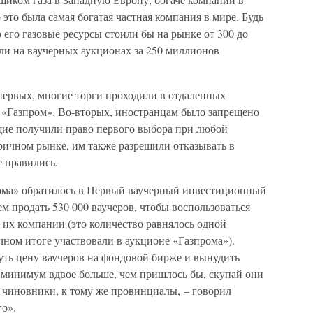
это была самая богатая частная компания в мире. Будь
 его газовые ресурсы стоили бы на рынке от 300 до
ли на ваучерных аукционах за 250 миллионов
-первых, многие торги проходили в отдаленных
л «Газпром». Во-вторых, иностранцам было запрещено
щие получили право первого выбора при любой
ричном рынке, им также разрешили отказывать в
е нравились.
рома» обратилось в Первый ваучерный инвестиционный
 продать 530 000 ваучеров, чтобы воспользоваться
их компании (это количество равнялось одной
ечном итоге участвовали в аукционе «Газпрома»).
дуть цену ваучеров на фондовой бирже и вынудить
к минимум вдвое больше, чем пришлось бы, скупай они
 чиновники, к тому же провинциалы, – говорил
о».