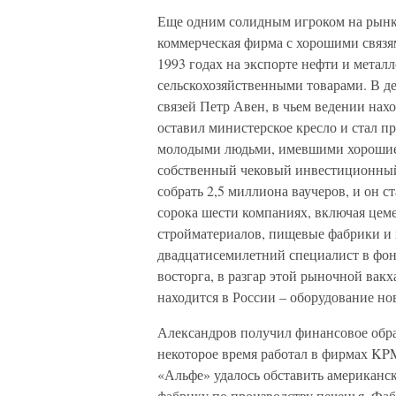
Еще одним солидным игроком на рынк
коммерческая фирма с хорошими связям
1993 годах на экс­порте нефти и метал
сельскохозяйственными товарами. В д
связей Петр Авен, в чьем ведении на
оставил министерское кресло и стал п
молодыми людьми, имевшими хорошие с
собственный чековый инвестиционный
собрать 2,5 миллиона ваучеров, и он 
сорока шести компаниях, включая цем
стройматериалов, пищевые фабрики и
двадцатисемилетний специалист в фонд
восторга, в разгар этой рыночной вакх
находится в России – оборудование нов
Александров получил финансовое обра
некоторое время работал в фирмах KPMG
«Альфе» удалось обставить американск
фабрику по производству печенья. Фаб