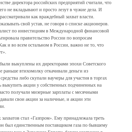
нстве директора российских предприятий считали, что
го не вкладывают и просто лезут в чужие дела. И
рассматривали как враждебный захват власти.
казывать свой устав, не говоря о списке акционеров.
алист по инвестициям в Международной финансовой
ьтировала правительство России по вопросам
Как и во всем остальном в России, важно не то, что
ет».
были выкуплены их директорами эпохи Советского
е раньше втихомолку откачивали деньги из
средства либо скупали ваучеры для участия в торгах
ь выкупить акции у собственных подчиненных на
часто получали мизерные зарплаты с месячными
давали свои акции за наличные, и акции эти
ии.
захватов стал «Газ­пром». Ему принадлежала треть
, он был единственным поставщиком газа по бывшему
иком газа в Западную Европу, богаче компании в