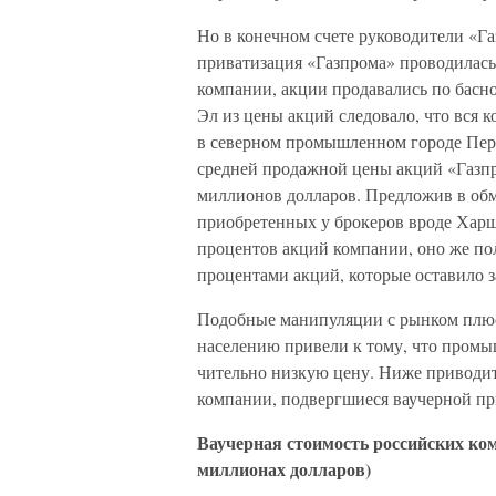
Но в конечном счете руководители «Г
приватизация «Газпрома» проводилась 
компании, акции продавались по басн
Эл из цены акций следовало, что вся к
в северном промышленном городе Перм
средней продажной цены акций «Газпро
миллионов долларов. Предложив в обме
приобретенных у брокеров вроде Харша
процентов акций компании, оно же по
процентами акций, которые оставило з
Подобные манипуляции с рынком плюс
населению привели к тому, что промы
чительно низкую цену. Ниже приводит
компании, подвергшиеся ваучерной пр
Ваучерная стоимость российских ко
миллионах долларов)