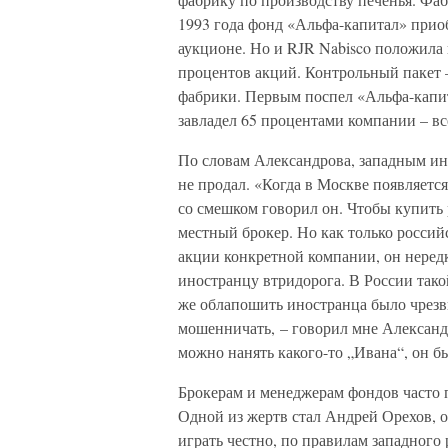
1993 года фонд «Альфа-капитал» прио
аукционе. Но и RJR Nabisco положила 
процентов акций. Контрольный пакет –
фабрики. Первым поспел «Альфа-капит
завладел 65 процентами компании – вс
По словам Александрова, западным ин
не продал. «Когда в Москве появляется
со смешком говорил он. Чтобы купить
местный брокер. Но как только россий
акции конкретной компании, он нередк
иностранцу втридорога. В России тако
же облапошить иностранца было чрезв
мошенничать, – говорил мне Александ
можно нанять какого-то „Ивана“, он б
Брокерам и менеджерам фондов часто п
Одной из жертв стал Андрей Орехов, о
играть честно, по правилам западного