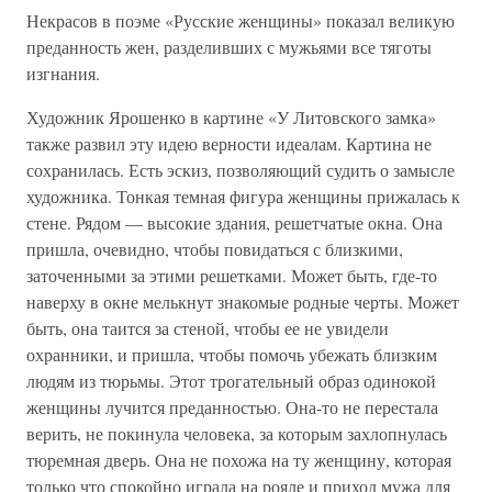
Некрасов в поэме «Русские женщины» показал великую
преданность жен, разделивших с мужьями все тяготы
изгнания.
Художник Ярошенко в картине «У Литовского замка»
также развил эту идею верности идеалам. Картина не
сохранилась. Есть эскиз, позволяющий судить о замысле
художника. Тонкая темная фигура женщины прижалась к
стене. Рядом — высокие здания, решетчатые окна. Она
пришла, очевидно, чтобы повидаться с близкими,
заточенными за этими решетками. Может быть, где-то
наверху в окне мелькнут знакомые родные черты. Может
быть, она таится за стеной, чтобы ее не увидели
охранники, и пришла, чтобы помочь убежать близким
людям из тюрьмы. Этот трогательный образ одинокой
женщины лучится преданностью. Она-то не перестала
верить, не покинула человека, за которым захлопнулась
тюремная дверь. Она не похожа на ту женщину, которая
только что спокойно играла на рояле и приход мужа для