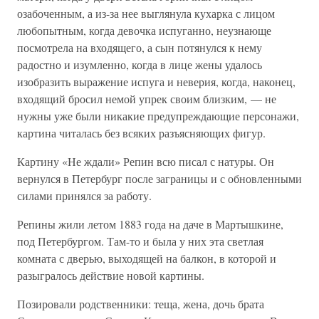
озабоченным, а из-за нее выглянула кухарка с лицом
любопытным, когда девочка испуганно, неузнающе
посмотрела на входящего, а сын потянулся к нему
радостно и изумленно, когда в лице жены удалось
изобразить выражение испуга и неверия, когда, наконец,
входящий бросил немой упрек своим близким, — не
нужны уже были никакие предупреждающие персонажи,
картина читалась без всяких разъясняющих фигур.
Картину «Не ждали» Репин всю писал с натуры. Он
вернулся в Петербург после заграницы и с обновленными
силами принялся за работу.
Репины жили летом 1883 года на даче в Мартышкине,
под Петербургом. Там-то и была у них эта светлая
комната с дверью, выходящей на балкон, в которой и
разыгралось действие новой картины.
Позировали родственники: теща, жена, дочь брата