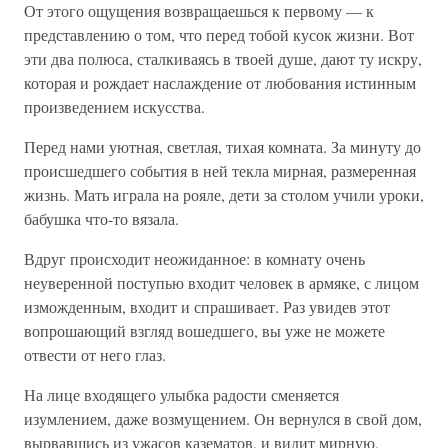
От этого ощущения возвращаешься к первому — к
представлению о том, что перед тобой кусок жизни. Вот
эти два полюса, сталкиваясь в твоей душе, дают ту искру,
которая и рождает наслаждение от любования истинным
произведением искусства.
Перед нами уютная, светлая, тихая комната. За минуту до
происшедшего события в ней текла мирная, размеренная
жизнь. Мать играла на рояле, дети за столом учили уроки,
бабушка что-то вязала.
Вдруг происходит неожиданное: в комнату очень
неуверенной поступью входит человек в армяке, с лицом
изможденным, входит и спрашивает. Раз увидев этот
вопрошающий взгляд вошедшего, вы уже не можете
отвести от него глаз.
На лице входящего улыбка радости сменяется
изумлением, даже возмущением. Он вернулся в свой дом,
вырвавшись из ужасов казематов, и видит мирную,