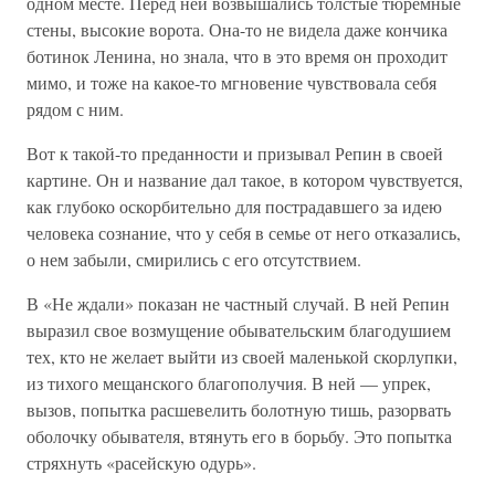
одном месте. Перед ней возвышались толстые тюремные
стены, высокие ворота. Она-то не видела даже кончика
ботинок Ленина, но знала, что в это время он проходит
мимо, и тоже на какое-то мгновение чувствовала себя
рядом с ним.
Вот к такой-то преданности и призывал Репин в своей
картине. Он и название дал такое, в котором чувствуется,
как глубоко оскорбительно для пострадавшего за идею
человека сознание, что у себя в семье от него отказались,
о нем забыли, смирились с его отсутствием.
В «Не ждали» показан не частный случай. В ней Репин
выразил свое возмущение обывательским благодушием
тех, кто не желает выйти из своей маленькой скорлупки,
из тихого мещанского благополучия. В ней — упрек,
вызов, попытка расшевелить болотную тишь, разорвать
оболочку обывателя, втянуть его в борьбу. Это попытка
стряхнуть «расейскую одурь».