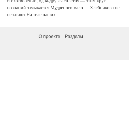
стихотворений, одна-другая сплетня — этим круг
познаний замыкается.Мудреного мало — Хлебникова не
печатают.На теле наших
О проекте
Разделы