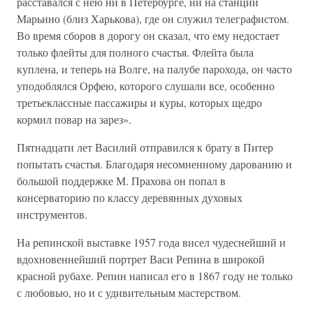
расставался с нею ни в Петербурге, ни на станции
Марьино (близ Харькова), где он служил телеграфистом.
Во время сборов в дорогу он сказал, что ему недостает
только флейты для полного счастья. Флейта была
куплена, и теперь на Волге, на палубе парохода, он часто
уподоблялся Орфею, которого слушали все, особенно
третьеклассные пассажиры и куры, которых щедро
кормил повар на зарез».
Пятнадцати лет Василий отправился к брату в Питер
попытать счастья. Благодаря несомненному дарованию и
большой поддержке М. Прахова он попал в
консерваторию по классу деревянных духовых
инструментов.
На репинской выставке 1957 года висел чудеснейший и
вдохновеннейший портрет Васи Репина в широкой
красной рубахе. Репин написал его в 1867 году не только
с любовью, но и с удивительным мастерством.