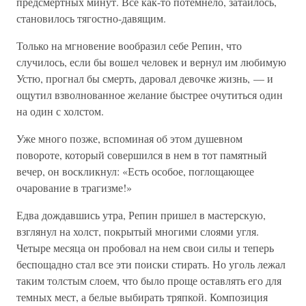
предсмертных минут. Все как-то потемнело, затаилось,
становилось тягостно-давящим.
Только на мгновение вообразил себе Репин, что
случилось, если бы вошел человек и вернул им любимую
Устю, прогнал бы смерть, даровал девочке жизнь, — и
ощутил взволнованное желание быстрее очутиться один
на один с холстом.
Уже много позже, вспоминая об этом душевном
повороте, который совершился в нем в тот памятный
вечер, он воскликнул: «Есть особое, поглощающее
очарование в трагизме!»
Едва дождавшись утра, Репин пришел в мастерскую,
взглянул на холст, покрытый многими слоями угля.
Четыре месяца он пробовал на нем свои силы и теперь
беспощадно стал все эти поиски стирать. Но уголь лежал
таким толстым слоем, что было проще оставлять его для
темных мест, а белые выбирать тряпкой. Композиция