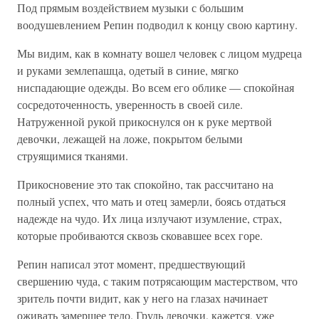
Под прямым воздействием музыки с большим
воодушевлением Репин подводил к концу свою картину.
Мы видим, как в комнату вошел человек с лицом мудреца
и руками землепашца, одетый в синие, мягко
ниспадающие одежды. Во всем его облике — спокойная
сосредоточенность, уверенность в своей силе.
Натруженной рукой прикоснулся он к руке мертвой
девочки, лежащей на ложе, покрытом белыми
струящимися тканями.
Прикосновение это так спокойно, так рассчитано на
полный успех, что мать и отец замерли, боясь отдаться
надежде на чудо. Их лица излучают изумление, страх,
которые пробиваются сквозь сковавшее всех горе.
Репин написал этот момент, предшествующий
свершению чуда, с таким потрясающим мастерством, что
зритель почти видит, как у него на глазах начинает
оживать замершее тело. Грудь девочки, кажется, уже