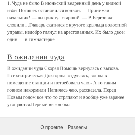
1. Чуда не было В июньский ведренный день у видной
избы Поташек остановился конвой.— Принимай,
начальник! — выкрикнул старший. — В Березовке
словили…Главарь скатился с крутого крыльца волостной
управы, недобро глянул на арестованных. Их было двое:
один — в гимнастерке
В ожидании чуда
В ожидании чуда Скорая Помощь вернулась с вызова.
Психиатрическая.Докторша, отдуваясь, вошла в
помещение станции и потребовала чаю.- А то таким
говном накормили!Напилась чаю, рассказала. Перед
Новым годом все что-то стряпают и вообще уже заранее
угощаются.Первый вызов был
О проекте
Разделы