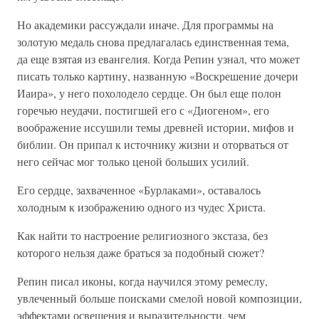
Но академики рассуждали иначе. Для программы на
золотую медаль снова предлагалась единственная тема,
да еще взятая из евангелия. Когда Репин узнал, что может
писать только картину, названную «Воскрешение дочери
Иаира», у него похолодело сердце. Он был еще полон
горечью неудачи, постигшей его с «Диогеном», его
воображение иссушили темы древней истории, мифов и
библии. Он припал к источнику жизни и оторваться от
него сейчас мог только ценой больших усилий.
Его сердце, захваченное «Бурлаками», оставалось
холодным к изображению одного из чудес Христа.
Как найти то настроение религиозного экстаза, без
которого нельзя даже браться за подобный сюжет?
Репин писал иконы, когда научился этому ремеслу,
увлеченный больше поисками смелой новой композиции,
эффектами освещения и выразительности, чем