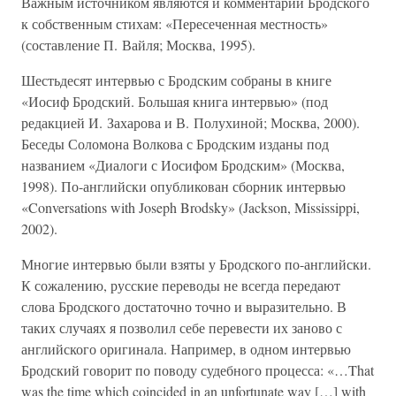
Важным источником являются и комментарии Бродского
к собственным стихам: «Пересеченная местность»
(составление П. Вайля; Москва, 1995).
Шестьдесят интервью с Бродским собраны в книге
«Иосиф Бродский. Большая книга интервью» (под
редакцией И. Захарова и В. Полухиной; Москва, 2000).
Беседы Соломона Волкова с Бродским изданы под
названием «Диалоги с Иосифом Бродским» (Москва,
1998). По-английски опубликован сборник интервью
«Conversations with Joseph Brodsky» (Jackson, Mississippi,
2002).
Многие интервью были взяты у Бродского по-английски.
К сожалению, русские переводы не всегда передают
слова Бродского достаточно точно и выразительно. В
таких случаях я позволил себе перевести их заново с
английского оригинала. Например, в одном интервью
Бродский говорит по поводу судебного процесса: «…That
was the time which coincided in an unfortunate way […] with