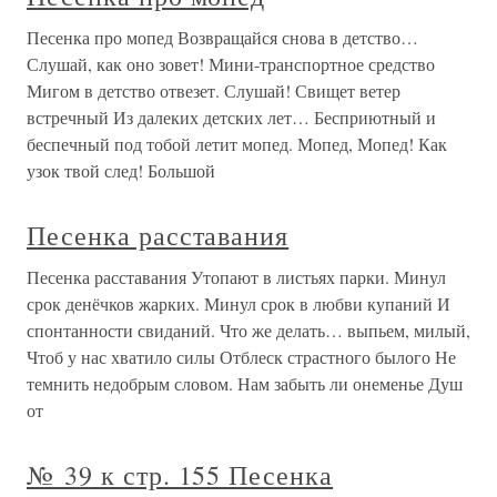
Песенка про мопед Возвращайся снова в детство…
Слушай, как оно зовет! Мини-транспортное средство
Мигом в детство отвезет. Слушай! Свищет ветер
встречный Из далеких детских лет… Бесприютный и
беспечный под тобой летит мопед. Мопед, Мопед! Как
узок твой след! Большой
Песенка расставания
Песенка расставания Утопают в листьях парки. Минул
срок денёчков жарких. Минул срок в любви купаний И
спонтанности свиданий. Что же делать… выпьем, милый,
Чтоб у нас хватило силы Отблеск страстного былого Не
темнить недобрым словом. Нам забыть ли онеменье Душ
от
№ 39 к стр. 155 Песенка