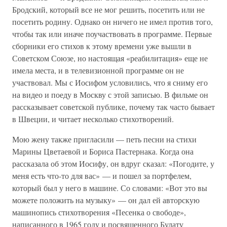
Бродский, который все не мог решить, посетить или не
посетить родину. Однако он ничего не имел против того,
чтобы так или иначе поучаствовать в программе. Первые
сборники его стихов к этому времени уже вышли в
Советском Союзе, но настоящая «реабилитация» еще не
имела места, и в телевизионной программе он не
участвовал. Мы с Иосифом условились, что я сниму его
на видео и поеду в Москву с этой записью. В фильме он
рассказывает советской публике, почему так часто бывает
в Швеции, и читает несколько стихотворений.
Мою жену также пригласили — петь песни на стихи
Марины Цветаевой и Бориса Пастернака. Когда она
рассказала об этом Иосифу, он вдруг сказал: «Погодите, у
меня есть что-то для вас» — и пошел за портфелем,
который был у него в машине. Со словами: «Вот это вы
можете положить на музыку» — он дал ей авторскую
машинопись стихотворения «Песенка о свободе»,
написанного в 1965 году и посвященного Булату