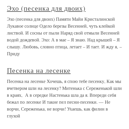
Эхо (песенка для двоих)
Эхо (песенка для двоих) Памяти Майи Кристалинской
Лукавое солнце Одело березы Весенней, чуть клейкой
листвой. И сосны от пыли Наряд свой отмыли Весенней
водой дождевой. Эхо: А в мае – Я знаю. Над крышей – Я
слышу. Любовь, словно птица, летает – И тает. И жду я, –
Приду
Песенка на лесенке
Песенка на лесенке Хочешь, я спою тебе песенку, Как мы
вчетвером шли на лесенку? Митенька с Сереженькой шли
в краях, А в середке Настенька шла да я. Впереди себя
бежал по лесенке И такие пел песни-песенки. — Не
ворчи, Сереженька, не ворчи! Ухаешь, как филин в
глухой