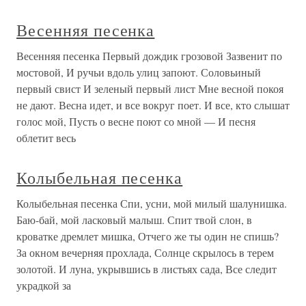
Весенняя песенка
Весенняя песенка Первый дождик грозовой Зазвенит по
мостовой, И ручьи вдоль улиц запоют. Соловьиный
первый свист И зеленый первый лист Мне весной покоя
не дают. Весна идет, и все вокруг поет. И все, кто слышат
голос мой, Пусть о весне поют со мной — И песня
облетит весь
Колыбельная песенка
Колыбельная песенка Спи, усни, мой милый шалунишка.
Баю-бай, мой ласковый малыш. Спит твой слон, в
кроватке дремлет мишка, Отчего же ты один не спишь?
За окном вечерняя прохлада, Солнце скрылось в терем
золотой. И луна, укрывшись в листьях сада, Все следит
украдкой за