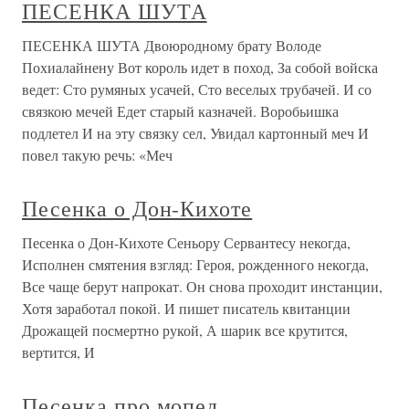
ПЕСЕНКА ШУТА
ПЕСЕНКА ШУТА Двоюродному брату Володе
Похиалайнену Вот король идет в поход, За собой войска
ведет: Сто румяных усачей, Сто веселых трубачей. И со
связкою мечей Едет старый казначей. Воробьишка
подлетел И на эту связку сел, Увидал картонный меч И
повел такую речь: «Меч
Песенка о Дон-Кихоте
Песенка о Дон-Кихоте Сеньору Сервантесу некогда,
Исполнен смятения взгляд: Героя, рожденного некогда,
Все чаще берут напрокат. Он снова проходит инстанции,
Хотя заработал покой. И пишет писатель квитанции
Дрожащей посмертно рукой, А шарик все крутится,
вертится, И
Песенка про мопед