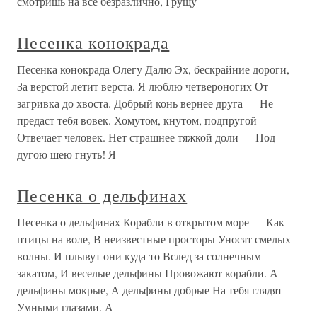
смотришь на все безразлично, Грущу
Песенка конокрада
Песенка конокрада Олегу Далю Эх, бескрайние дороги,
За верстой летит верста. Я люблю четвероногих От
загривка до хвоста. Добрый конь вернее друга — Не
предаст тебя вовек. Хомутом, кнутом, подпругой
Отвечает человек. Нет страшнее тяжкой доли — Под
дугою шею гнуть! Я
Песенка о дельфинах
Песенка о дельфинах Корабли в открытом море — Как
птицы на воле, В неизвестные просторы Уносят смелых
волны. И плывут они куда-то Вслед за солнечным
закатом, И веселые дельфины Провожают корабли. А
дельфины мокрые, А дельфины добрые На тебя глядят
Умными глазами. А