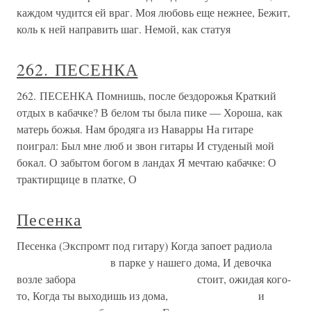
каждом чудится ей враг. Моя любовь еще нежнее, Бежит,
коль к ней направить шаг. Немой, как статуя
262. ПЕСЕНКА
262. ПЕСЕНКА Помнишь, после бездорожья Краткий
отдых в кабачке? В белом ты была пике — Хороша, как
матерь божья. Нам бродяга из Наварры На гитаре
поиграл: Был мне люб и звон гитары И студеный мой
бокал. О забытом богом в ландах Я мечтаю кабачке: О
трактирщице в платке, О
Песенка
Песенка (Экспромт под гитару) Когда запоет радиола
в парке у нашего дома, И девочка
возле забора стоит, ожидая кого-
то, Когда ты выходишь из дома, и