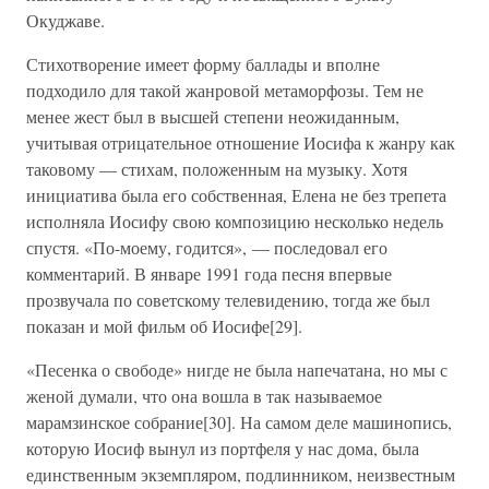
Окуджаве.
Стихотворение имеет форму баллады и вполне
подходило для такой жанровой метаморфозы. Тем не
менее жест был в высшей степени неожиданным,
учитывая отрицательное отношение Иосифа к жанру как
таковому — стихам, положенным на музыку. Хотя
инициатива была его собственная, Елена не без трепета
исполняла Иосифу свою композицию несколько недель
спустя. «По-моему, годится», — последовал его
комментарий. В январе 1991 года песня впервые
прозвучала по советскому телевидению, тогда же был
показан и мой фильм об Иосифе[29].
«Песенка о свободе» нигде не была напечатана, но мы с
женой думали, что она вошла в так называемое
марамзинское собрание[30]. На самом деле машинопись,
которую Иосиф вынул из портфеля у нас дома, была
единственным экземпляром, подлинником, неизвестным