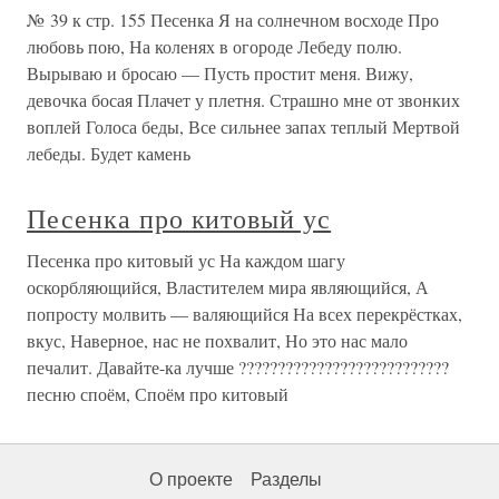
№ 39 к стр. 155 Песенка Я на солнечном восходе Про
любовь пою, На коленях в огороде Лебеду полю.
Вырываю и бросаю — Пусть простит меня. Вижу,
девочка босая Плачет у плетня. Страшно мне от звонких
воплей Голоса беды, Все сильнее запах теплый Мертвой
лебеды. Будет камень
Песенка про китовый ус
Песенка про китовый ус На каждом шагу
оскорбляющийся, Властителем мира являющийся, А
попросту молвить — валяющийся На всех перекрёстках,
вкус, Наверное, нас не похвалит, Но это нас мало
печалит. Давайте-ка лучше ???????????????????????????
песню споём, Споём про китовый
О проекте
Разделы