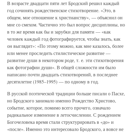
В возрасте двадцати пяти лет Бродский решил каждый
год сочинять рождественское стихотворение. «Это, в
общем, мое отношение к христианству», — объяснил он
мне со смехом. Частично это был вопрос дисциплины, но
в то же время как бы и зарубки для памяти — «как
человек каждый год фотографируется, чтобы знать, как
он выглядит»: «По этому можно, как мне казалось, более
или менее проследить стилистическое развитие —
развитие души в некотором роде, т. е. эти стихотворения
как фотографии души». В общей сложности им было
написано почти двадцать стихотворений, в последнее
десятилетие (1985–1995) — по одному в год.
В русской поэтической традиции больше писали о Пасхе,
но Бродского занимало именно Рождество Христово,
событие, которое, помимо всего прочего, означало
радикальное изменение в летосчислении. С рождением
Богочеловека время стали структурировать в «до» и
«после». Именно это интересовало Бродского, а вовсе не