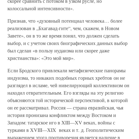
скорее сравнить с потоком в узком русле, но
колоссальной интенсивности».
Признав, что «духовный потенциал человека… более
реализован в „Бхагавад-гите“, чем, скажем, в Новом
Завете», он в то же время понял, что должен сделать
выбор, и с учетом своих биографических данных выбор
был сделан «в пользу иудаизма или скорее даже
христианства»: «Это мой мир».
Если Бродского привлекали метафизические панорамы
индуизма, то никаких подобных горных хребтов он не
разглядел в исламе, чей нивелирующий коллективизм он
находил отвратительным. Его взгляды на эту религию
объясняются той исторической перспективой, в которой
он ее рассматривал. Россия — страна евразийская, чья
история пронизана конфликтом между Востоком и
Западом: татарское иго в XIII—XV веках, войны с
турками в XVIII—XIX веках и т. д. Геополитическим
выражением этого противоречия является наличие в