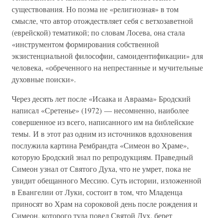
существования. Но поэма не «религиозная» в том
смысле, что автор отождествляет себя с ветхозаветной
(еврейской) тематикой; по словам Лосева, она стала
«инструментом формирования собственной
экзистенциальной философии, самоидентификации» для
человека, «обреченного на непрестанные и мучительные
духовные поиски».
Через десять лет после «Исаака и Авраама» Бродский
написал «Сретенье» (1972) — несомненно, наиболее
совершенное из всего, написанного им на библейские
темы. И в этот раз одним из источников вдохновения
послужила картина Рембрандта «Симеон во Храме»,
которую Бродский знал по репродукциям. Праведный
Симеон узнал от Святого Духа, что не умрет, пока не
увидит обещанного Мессию. Суть истории, изложенной
в Евангелии от Луки, состоит в том, что Младенца
приносят во Храм на сороковой день после рождения и
Симеон, которого туда повел Святой Дух, берет