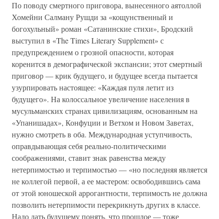
По поводу смертного приговора, вынесенного аятоллой
Хомейни Салману Рушди за «кощунственный и
богохульный» роман «Сатанинские стихи», Бродский
выступил в «The Times Literary Supplement» с
предупреждением о грозной опасности, которая
коренится в демографической экспансии; этот смертный
приговор — крик будущего, и будущее всегда пытается
узурпировать настоящее: «Каждая пуля летит из
будущего». На колоссальное увеличение населения в
мусульманских странах цивилизациям, основанным на
«Упанишадах», Конфуции и Ветхом и Новом Заветах,
нужно смотреть в оба. Международная уступчивость,
оправдывающая себя реально-политическими
соображениями, ставит знак равенства между
нетерпимостью и терпимостью — «но последняя является
не коллегой первой, а ее мастером: освободившись сама
от этой юношеской аррогантности, терпимость не должна
позволить нетерпимости перекрикнуть других в классе.
Надо дать будущему понять, что прошлое — тоже