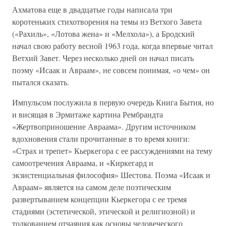
Ахматова еще в двадцатые годы написала три
коротеньких стихотворения на темы из Ветхого Завета
(«Рахиль», «Лотова жена» и «Мелхола»), а Бродский
начал свою работу весной 1963 года, когда впервые читал
Ветхий Завет. Через несколько дней он начал писать
поэму «Исаак и Авраам», не совсем понимая, «о чем» он
пытался сказать.
Импульсом послужила в первую очередь Книга Бытия, но
и висящая в Эрмитаже картина Рембрандта
«Жертвоприношение Авраама». Другим источником
вдохновения стали прочитанные в то время книги:
«Страх и трепет» Кьеркегора с ее рассуждениями на тему
самоотречения Авраама, и «Киркегард и
экзистенциальная философия» Шестова. Поэма «Исаак и
Авраам» является на самом деле поэтическим
развертыванием концепции Кьеркегора с ее тремя
стадиями (эстетической, этической и религиозной) и
толкованием отчаяния как основы человеческого