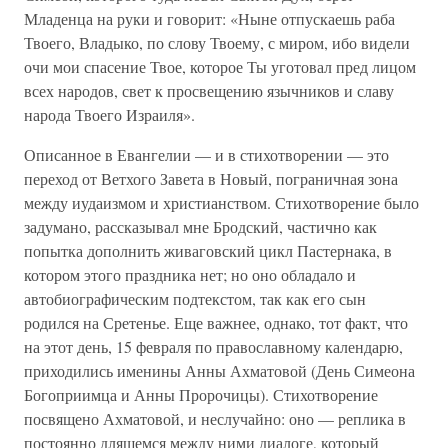
Младенца на руки и говорит: «Ныне отпускаешь раба
Твоего, Владыко, по слову Твоему, с миром, ибо видели
очи мои спасение Твое, которое Ты уготовал пред лицом
всех народов, свет к просвещению язычников и славу
народа Твоего Израиля».
Описанное в Евангелии — и в стихотворении — это
переход от Ветхого Завета в Новый, пограничная зона
между иудаизмом и христианством. Стихотворение было
задумано, рассказывал мне Бродский, частично как
попытка дополнить живаговский цикл Пастернака, в
котором этого праздника нет; но оно обладало и
автобиографическим подтекстом, так как его сын
родился на Сретенье. Еще важнее, однако, тот факт, что
на этот день, 15 февраля по православному календарю,
приходились именины Анны Ахматовой (День Симеона
Богоприимца и Анны Пророчицы). Стихотворение
посвящено Ахматовой, и неслучайно: оно — реплика в
постоянно длящемся между ними диалоге, который