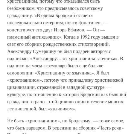
христианином, потому что отказывался быть
безбожником, что предписывалось советскому
гражданину. «В одном Бродский остается
последовательно нетерпим, почти фанатичен, —
констатирует его друг Игорь Ефимов. — Он —
пламенный антиязычник». Когда в 1992 году вышел в
свет его сборник рождественских стихотворений,
Александру Сумеркину он был подарен автором с
надписью: «Александру… от христианина-заочника». В
надписи на моем экземпляре было еще больше
самоиронии: «Христианину от язычника». Я был
«христианином», потому что принадлежу христианской
цивилизации, отраженной в западной культуре —
культуре, по отношению к которой Бродский как бывший
гражданин страны, этой цивилизации в течение многих
лет лишенной, был «язычником».
Не быть «христианином», по Бродскому, — то же самое,
что быть варваром. В рецензии на сборник «Часть речи»