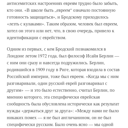
антисемитских настроениях евреям трудно было забыть,
кто они. «В школе быть „евреем“ означало постоянную
готовность защищаться», и Бродскому приходилось
«лезть с кулаками». Таким образом, человек был евреем,
хотел он этого или нет, что, в свою очередь, привело к
идентификации с еврейством.
Одним из первых, с кем Бродский познакомился в
Лондоне летом 1972 года, был философ Исайя Берлин —
с ним они сразу и навсегда подружились. Берлин,
родившийся в 1909 году в Риге, которая входила в состав
Российской империи, тоже был евреем. «Когда мы с ним
разговаривали, один русский еврей разговаривал с
другим» — и это было естественно, считал Берлин, по
мнению которого, эта специфически еврейская
сообщность была обусловлена исторически как результат
нужды «держаться друг за друга»: «Между нами не было
никаких помех — я не был англичанином, он не был
специфически русским. Было очень ясно — мы одной