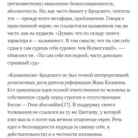
(ветхозаветному) мышлению безапелляционность,
абсолютность. Но, как часто бывает у Бродского, эпитеты
эти — прежде всего метафоры, приближения. Говоря о
нравственной норме, он ссылается на кальвинизм так же
часто, как на иудаизм. «Думаю, что по складу своего
характера я — кальвинист. В том смысле, что ты сам себе
судья и сам судишь себя суровее, чем Всемогущий», —
объяснил он. «Ты сам себе последний, часто довольно
страшный суд».
«Кальвинизм» Бродского не был точной интерпретацией
религиозных догм деятеля реформации Жана Кальвина.
Его привлекала идея полной ответственности человека за
собственную судьбу перед строгим и отсутствующим
Богом — Deus absconditus[17]. В поддержку своего
толкования он ссылался на ту же Цветаеву, у которой
взял мысль о поэте как вечном отщепенце-еврее. Речь
идет о беспощадности подхода (к самому себе, к
действительности) и о честности изложения.