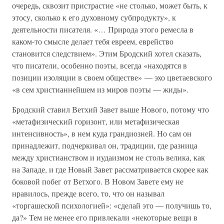
очередь, сквозит пристрастие «не столько, может быть, к
этосу, сколько к его духовному субпродукту», к
деятельности писателя. «… Природа этого ремесла в
каком-то смысле делает тебя евреем, еврейство
становится следствием». Этим Бродский хотел сказать,
что писатели, особенно поэты, всегда «находятся в
позиции изоляции в своем обществе» — эхо цветаевского
«в сем христианнейшем из миров поэты — жиды».
Бродский ставил Ветхий Завет выше Нового, потому что
«метафизический горизонт, или метафизическая
интенсивность», в нем куда грандиозней. Но сам он
принадлежит, подчеркивал он, традиции, где разница
между христианством и иудаизмом не столь велика, как
на Западе, и где Новый Завет рассматривается скорее как
боковой побег от Ветхого. В Новом Завете ему не
нравилось, прежде всего, то, что он называл
«торгашеской психологией»: «сделай это — получишь то,
да?» Тем не менее его привлекали «некоторые вещи в