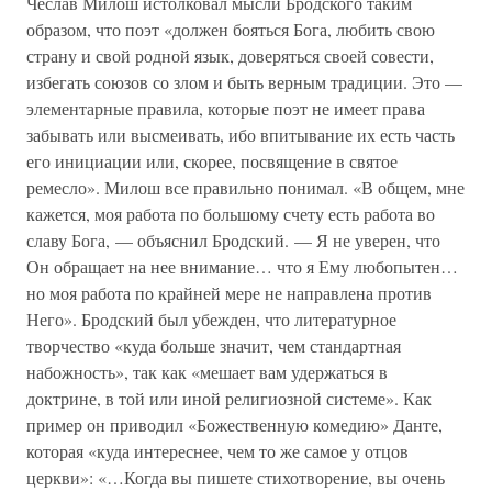
Чеслав Милош истолковал мысли Бродского таким
образом, что поэт «должен бояться Бога, любить свою
страну и свой родной язык, доверяться своей совести,
избегать союзов со злом и быть верным традиции. Это —
элементарные правила, которые поэт не имеет права
забывать или высмеивать, ибо впитывание их есть часть
его инициации или, скорее, посвящение в святое
ремесло». Милош все правильно понимал. «В общем, мне
кажется, моя работа по большому счету есть работа во
славу Бога, — объяснил Бродский. — Я не уверен, что
Он обращает на нее внимание… что я Ему любопытен…
но моя работа по крайней мере не направлена против
Него». Бродский был убежден, что литературное
творчество «куда больше значит, чем стандартная
набожность», так как «мешает вам удержаться в
доктрине, в той или иной религиозной системе». Как
пример он приводил «Божественную комедию» Данте,
которая «куда интереснее, чем то же самое у отцов
церкви»: «…Когда вы пишете стихотворение, вы очень