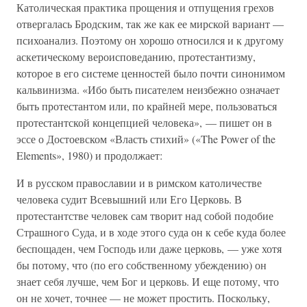
Католическая практика прощения и отпущения грехов
отвергалась Бродским, так же как ее мирской вариант —
психоанализ. Поэтому он хорошо относился и к другому
аскетическому вероисповеданию, протестантизму,
которое в его системе ценностей было почти синонимом
кальвинизма. «Ибо быть писателем неизбежно означает
быть протестантом или, по крайней мере, пользоваться
протестантской концепцией человека», — пишет он в
эссе о Достоевском «Власть стихий» («The Power of the
Elements», 1980) и продолжает:
И в русском православии и в римском католичестве
человека судит Всевышний или Его Церковь. В
протестантстве человек сам творит над собой подобие
Страшного Суда, и в ходе этого суда он к себе куда более
беспощаден, чем Господь или даже церковь, — уже хотя
бы потому, что (по его собственному убеждению) он
знает себя лучше, чем Бог и церковь. И еще потому, что
он не хочет, точнее — не может простить. Поскольку,