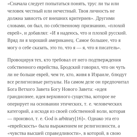
«Сначала следует попытаться понять, трус ли ты или
человек честный или нечестный. Твоя личность не
должна зависеть от внешних критериев». Другими
словами, он был, по собственному признанию, «плохой
еврей», и добавлял: «И я надеюсь, что и плохой русский.
Вряд ли я хороший американец. Самое большее, что я
могу о себе сказать, это то, что я — я, что я писатель».
Провоцируя тех, кто требовал от него подтверждения
собственного еврейства, Бродский говорил, что он чуть
ли не больше еврей, чем те, кто, живя в Израиле, блюдут
все религиозные ритуалы. На самом деле он предпочитал
Бога Ветхого Завета Богу Нового Завета: «идея
грандиознее, идея верховного существа, которое не
оперирует на основании этических, т. е. человеческих
категорий, а исходя из своей собственной воли, которая
— произвол, т. е. God is arbitrary[16]». Однако эта его
«еврейскость» была выражением не религиозности, а
«чувства высшей справедливости», в которой, в свою