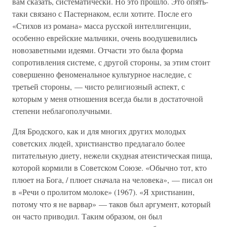
вам сказать, систематически. Но это прошло. Это опять-
таки связано с Пастернаком, если хотите. После его
«Стихов из романа» масса русской интеллигенции,
особенно еврейские мальчики, очень воодушевились
новозаветными идеями. Отчасти это была форма
сопротивления системе, с другой стороны, за этим стоит
совершенно феноменальное культурное наследие, с
третьей стороны, — чисто религиозный аспект, с
которым у меня отношения всегда были в достаточной
степени неблагополучными.
Для Бродского, как и для многих других молодых
советских людей, христианство предлагало более
питательную диету, нежели скудная атеистическая пища,
которой кормили в Советском Союзе. «Обычно тот, кто
плюет на Бога, / плюет сначала на человека», — писал он
в «Речи о пролитом молоке» (1967). «Я христианин,
потому что я не варвар» — таков был аргумент, который
он часто приводил. Таким образом, он был