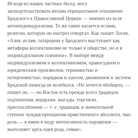
Исходя из наших частных бесед, могу
засвидетельствовать весьма отрицательное отношение
Бродского к Православной Церкви — именно из-за ее
антииндивидуализма. То же самое касается ислама,
религии, которую он наотрез отвергал. Как пишет Лосев,
«Азия, ислам, татарщина у Бродского выступают как
метафоры коллективизма не только в обществе, но и в
индивидуальном сознании». В выборе между
индивидуализмом и коллективизмом, правосудием и
юридическим произволом, терпимостью и
нетерпимостью, порядком и хаосом, движением и застоем
Бродский никогда не колебался. «Не хочется обобщать, —
пишет он, — но Восток есть прежде всего традиция
подчинения, иерархии, выгоды, торговли,
приспособления — т. е. традиция, в значительной
степени чуждая принципам нравственного абсолюта, чью
роль — я имею в виду интенсивность ощущения —
выполняет здесь идея рода, семьи».