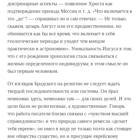
доктринарные аспекты — появление Христа как
подтверждение прихода Мессии и т. д. «Что включается в
это „до“? — спрашивал он и сам отвечал: — Не только,
скажем, цезарь Август или его предшественники, но
обнимается как бы все время, что включает в себя
геологические периоды и уходит тем концом
практически в астрономию». Уникальность Иисуса в том,
что с его рождения хронология стала связываться с
жизнью определенного индивидуума; в этом смысле он
был первым человеком.
От взглядов Бродского на религию не следует ждать
твердой последовательности или системы. Он брал
немножко здесь, немножко там — для своих целей. И эти
цели были не религиозные, а художественные. Говоря,
что работа писателя близко связана с «чувством высшей
справедливости» и что природа самого ремесла «делает
тебя евреем», он имел в виду не только поэта как стоящее
вне общества существо, но и присущие еврейскому