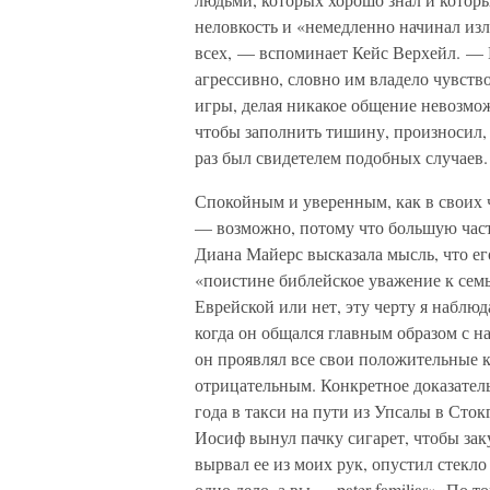
неловкость и «немедленно начинал излу
всех, — вспоминает Кейс Верхейл. — Е
агрессивно, словно им владело чувство
игры, делая никакое общение невозмож
чтобы заполнить тишину, произносил,
раз был свидетелем подобных случаев.
Спокойным и уверенным, как в своих ч
— возможно, потому что большую част
Диана Майерс высказала мысль, что ег
«поистине библейское уважение к семь
Еврейской или нет, эту черту я наблю
когда он общался главным образом с на
он проявлял все свои положительные к
отрицательным. Конкретное доказател
года в такси на пути из Упсалы в Сто
Иосиф вынул пачку сигарет, чтобы заку
вырвал ее из моих рук, опустил стекл
одно дело, а вы — pater familias». По 