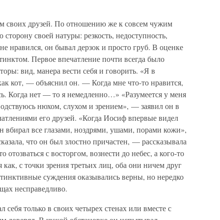
м своих друзей. По отношению же к совсем чужим
 сторону своей натуры: резкость, недоступность,
не нравился, он бывал дерзок и просто груб. В оценке
тинктом. Первое впечатление почти всегда было
ры: вид, манера вести себя и говорить. «Я в
как кот, — объяснил он. — Когда мне что-то нравится,
ь. Когда нет — то я немедленно…» «Разумеется у меня
оводствуюсь нюхом, слухом и зрением», — заявил он в
чатлениями его друзей. «Когда Иосиф впервые видел
он вбирал все глазами, ноздрями, ушами, порами кожи»,
азала, что он был злостно причастен, — рассказывала
 отозваться с восторгом, вознести до небес, а кого-то
я как, с точки зрения третьих лиц, оба они ничем друг
нстинктивные суждения оказывались верны, но нередко
ещах несправедливо.
 себя только в своих четырех стенах или вместе с
ым доверял. В чужой обстановке он испытывал