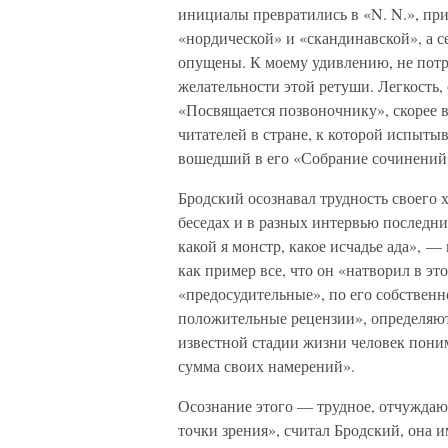
инициалы превратились в «N. N.», пр
«нордической» и «скандинавской», а с
опущены. К моему удивлению, не потр
желательности этой ретуши. Легкость,
«Посвящается позвоночнику», скорее в
читателей в стране, к которой испытыв
вошедший в его «Собрание сочинений»
Бродский осознавал трудность своего х
беседах и в разных интервью последни
какой я монстр, какое исчадье ада», 
как пример все, что он «натворил в э
«предосудительные», по его собствен
положительные рецензии», определяют 
известной стадии жизни человек поним
сумма своих намерений».
Осознание этого — трудное, отчуждаю
точки зрения», считал Бродский, она и