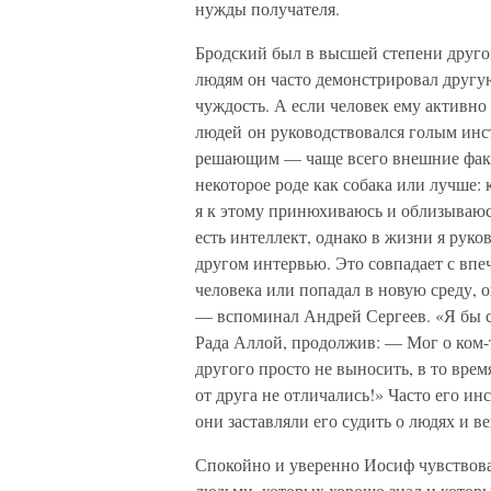
нужды получателя.
Бродский был в высшей степени друго
людям он часто демонстрировал другую
чуждость. А если человек ему активно 
людей он руководствовался голым инс
решающим — чаще всего внешние факто
некоторое роде как собака или лучше: 
я к этому принюхиваюсь и облизываюс
есть интеллект, однако в жизни я рук
другом интервью. Это совпадает с впе
человека или попадал в новую среду, 
— вспоминал Андрей Сергеев. «Я бы ск
Рада Аллой, продолжив: — Мог о ком-то
другого просто не выносить, в то врем
от друга не отличались!» Часто его и
они заставляли его судить о людях и в
Спокойно и уверенно Иосиф чувствовал
людьми, которых хорошо знал и котор