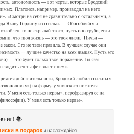
ость, автономность — вот черты, которые Бродский
нимых. Платонов, например, производил на него
». «Смотри на себя не сравнительно с остальными, а
ода Якову Гордину из ссылки. — Обособляйся и
 озлоблен, то не скрывай этого, пусть оно грубо; если
Помни, что твоя жизнь — это твоя жизнь. Ничьи —
е закон. Это не твои правила. В лучшем случае они
висимость — лучшее качество на всех языках. Пусть это
ово) — это будет только твое поражение. Ты сам
я сводить счеты фиг знает с кем».
приятия действительности, Бродский любил ссылаться
 позвоночнику») на формулу японского писателя
и. У меня есть только нервы», перефразируя ее на
 философии). У меня есть только нервы».
книг! 📚
писки в подарок
и наслаждайся