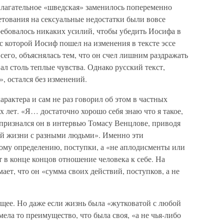
илагательное «шведская» заменилось попеременно
етования на сексуальные недостатки были вовсе
ебовалось никаких усилий, чтобы убедить Иосифа в
 с которой Иосиф пошел на изменения в тексте эссе
сего, объяснялась тем, что он счел лишним раздражать
ал столь теплые чувства. Однако русский текст,
, остался без изменений.
арактера и сам не раз говорил об этом в частных
х лет. «Я… достаточно хорошо себя знаю что я такое,
— признался он в интервью Томасу Венцлове, приводя
той жизни с разными людьми». Именно эти
ному определению, поступки, а «не аплодисменты или
в конце концов отношение человека к себе. На
ает, что он «сумма своих действий, поступков, а не
щее. Но даже если жизнь была «жутковатой с любой
мела то преимущество, что была своя, «а не чья-либо