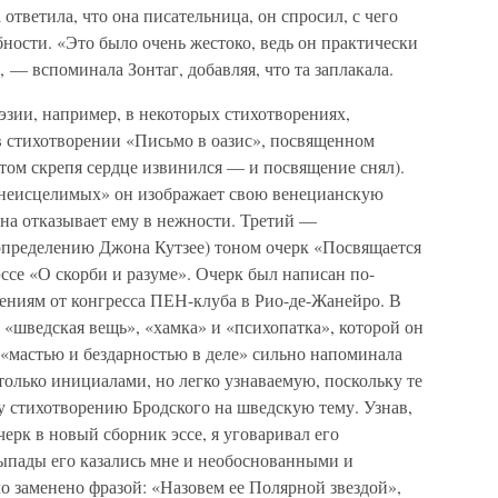
 ответила, что она писательница, он спросил, с чего
обности. «Это было очень жестоко, ведь он практически
, — вспоминала Зонтаг, добавляя, что та заплакала.
оэзии, например, в некоторых стихотворениях,
 стихотворении «Письмо в оазис», посвященном
том скрепя сердце извинился — и посвящение снял).
неисцелимых» он изображает свою венецианскую
 она отказывает ему в нежности. Третий —
определению Джона Кутзее) тоном очерк «Посвящается
се «О скорби и разуме». Очерк был написан по-
лениям от конгресса ПЕН-клуба в Рио-де-Жанейро. В
 «шведская вещь», «хамка» и «психопатка», которой он
я «мастью и бездарностью в деле» сильно напоминала
только инициалами, но легко узнаваемую, поскольку те
у стихотворению Бродского на шведскую тему. Узнав,
ерк в новый сборник эссе, я уговаривал его
выпады его казались мне и необоснованными и
ло заменено фразой: «Назовем ее Полярной звездой»,