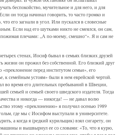
чать беспокойство, мучительное и для него, и для
сли он тогда начинал говорить, то часто громко и
, что его загнали в угол. Или пускался в словесные
ным. Если над его шутками никто не смеялся, он сам,
 пожимая плечами: „А по-моему, смешно“». Я и сам не
етырех стенах, Иосиф бывал в семьях близких друзей
ь жизни он прожил без собственной. Его близкий друг
о «преклонение перед институтом семьи», его
е, к семейным устоям» были в нем еврейской чертой.
дал во время его длительных пребываний в Швеции,
шей семьей и семьей своего шведского издателя. Тогда
ачества и никогда — никогда! — не давал волю
ьство этому «преклонению» я получил осенью 1989
кгольм, где мы с Иосифом выступали в университете.
рить, а когда я (редкий курильщик) взял сигарету, он
о машины и вышвырнул ее со словами: «То, что я курю,
той же причине он однажды сказал мне, чтобы я раз в год