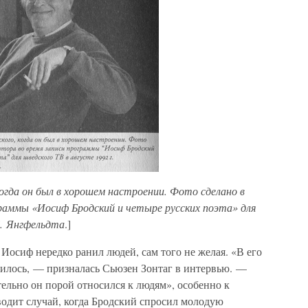
гда он был в хорошем настроении. Фото сделано в
граммы «Иосиф Бродский и четыре русских поэта» для
Б. Янгфельдта
.]
 Иосиф нередко ранил людей, сам того не желая. «В его
авилось, — призналась Сьюзен Зонтаг в интервью. —
тельно он порой относился к людям», особенно к
водит случай, когда Бродский спросил молодую