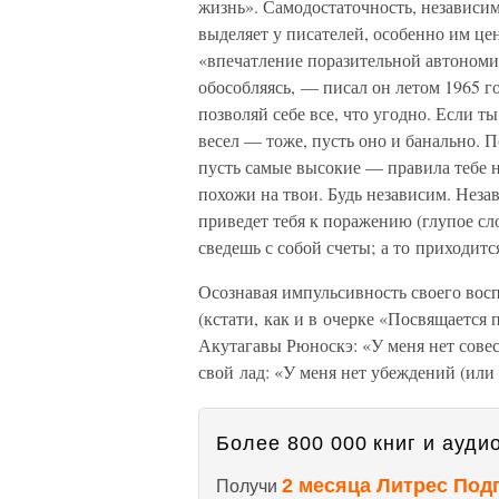
жизнь». Самодостаточность, независим
выделяет у писателей, особенно им це
«впечатление поразительной автономии
обособляясь, — писал он летом 1965 г
позволяй себе все, что угодно. Если ты
весел — тоже, пусть оно и банально. 
пусть самые высокие — правила тебе н
похожи на твои. Будь независим. Неза
приведет тебя к поражению (глупое сл
сведешь с собой счеты; а то приходитс
Осознавая импульсивность своего вос
(кстати, как и в очерке «Посвящается
Акутагавы Рюноскэ: «У меня нет совест
свой лад: «У меня нет убеждений (или
Более 800 000 книг и аудио
2 месяца Литрес Под
Получи