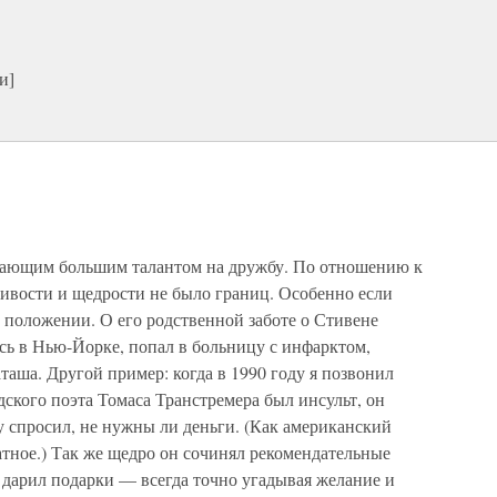
и]
дающим большим талантом на дружбу. По отношению к
ливости и щедрости не было границ. Особенно если
м положении. О его родственной заботе о Стивене
ясь в Нью-Йорке, попал в больницу с инфарктом,
таша. Другой пример: когда в 1990 году я позвонил
дского поэта Томаса Транстремера был инсульт, он
у спросил, не нужны ли деньги. (Как американский
атное.) Так же щедро он сочинял рекомендательные
 дарил подарки — всегда точно угадывая желание и