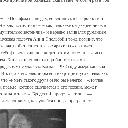
емые Иосифом на людях, коренились в его робости и
бе как поэте, то в себе как человеке он уверен не был
мучительно застенчив» и нередко заливался румянцем,
цузская подруга Анни Эпельбойн тоже помнит, что
ъясняя двойственность его характера «каким-то
 себе физически», она видит в этом источник «смеси
ем. Хотя застенчивости и робости с годами
родскому не удалось. Когда в 1982 году американская
 Иосифа в его нью-йоркской квартире и услышала, как
 что «иметь такого друга было бы нелегко»: «Лоялен,
 к правде, которое ощущается в его поэзии, может,
остатком такта». Бродский, продолжает она, —
 застенчивости, кажущейся иногда презрением».