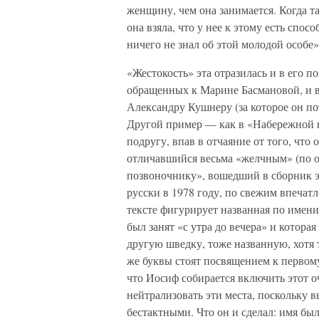
женщину, чем она занимается. Когда та
она взяла, что у нее к этому есть спос
ничего не знал об этой молодой особе»
«Жестокость» эта отразилась и в его п
обращенных к Марине Басмановой, и в
Александру Кушнеру (за которое он по
Другой пример — как в «Набережной 
подругу, впав в отчаяние от того, что
отличавшийся весьма «желчным» (по 
позвоночнику», вошедший в сборник эс
русски в 1978 году, по свежим впечат
тексте фигурирует названная по имени
был занят «с утра до вечера» и котора
другую шведку, тоже названную, хотя 
же буквы стоят посвящением к первом
что Иосиф собирается включить этот оч
нейтрализовать эти места, поскольку 
бестактными. Что он и сделал: имя бы