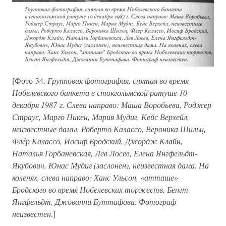
[Фото 34.
Групповая фотография, снятая во время
Нобелевского банкета в стокгольмской ратуше 10
декабря 1987 г. Слева направо: Маша Воробьева, Роджер
Страус, Марго Пикен, Мария Мудиг, Кейс Верхейл,
неизвестные дамы, Роберто Калассо, Вероника Шильц,
Флёр Калассо, Иосиф Бродский, Джордж Клайн,
Наталья Горбаневская, Лев Лосев, Елена Янгфельдт-
Якубович, Юнас Мудиг (заслонен), неизвестная дама. На
коленях, слева направо: Ханс Ульсон, «атташе»
Бродского во время Нобелевских торжеств, Бенгт
Янгфельдт, Джованни Буттафава. Фотограф
неизвестен
.]