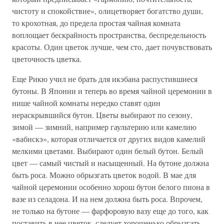
чистоту и спокойствие», олицетворяет богатство души,
то крохотная, до предела простая чайная комната
воплощает бескрайность пространства, беспредельность
красоты. Один цветок лучше, чем сто, дает почувствовать
цветочность цветка.
Еще Рикю учил не брать для икэбана распустившиеся
бутоны. В Японии и теперь во время чайной церемонии в
нише чайной комнаты нередко ставят один
нераскрывшийся бутон. Цветы выбирают по сезону,
зимой — зимний, например гаультерию или камелию
«вабискэ», которая отличается от других видов камелий
мелкими цветами. Выбирают один белый бутон. Белый
цвет — самый чистый и насыщенный. На бутоне должна
быть роса. Можно обрызгать цветок водой. В мае для
чайной церемонии особенно хорош бутон белого пиона в
вазе из селадона. И на нем должна быть роса. Впрочем,
не только на бутоне — фарфоровую вазу еще до того, как
поставить в нее цветок, следует хорошенько обрызгать