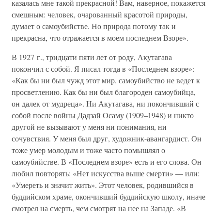
казалась мне такой прекрасной! Вам, наверное, покажется
смешным: человек, очарованный красотой природы,
думает о самоубийстве. Но природа потому так и
прекрасна, что отражается в моем последнем Взоре».
В 1927 г., тридцати пяти лет от роду, Акутагава
покончил с собой. Я писал тогда в «Последнем взоре»:
«Как бы ни был чужд этот мир, самоубийство не ведет к
просветлению. Как бы ни был благороден самоубийца,
он далек от мудреца». Ни Акутагава, ни покончивший с
собой после войны Дадзай Осаму (1909–1948) и никто
другой не вызывают у меня ни понимания, ни
сочувствия. У меня был друг, художник-авангардист. Он
тоже умер молодым и тоже часто помышлял о
самоубийстве. В «Последнем взоре» есть и его слова. Он
любил повторять: «Нет искусства выше смерти» — или:
«Умереть и значит жить». Этот человек, родившийся в
буддийском храме, окончивший буддийскую школу, иначе
смотрел на смерть, чем смотрят на нее на Западе. «В