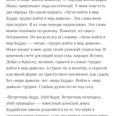
Иккю, привлекают сюда посетителей. У меня тоже есть
два образца. На одном надпись: «Легко войти в мир
Будды, трудно войти в мир дьявола». Эти слова меня
преследуют. Я их тоже нередко надписываю. Эти слова
можно понимать по-разному. Пожалуй, их смысл
безграничен. Но когда вслед за словами: «легко войти в
мир Будды» — читаю: «трудно войти в мир дьявола»,
Иккю входит в мою душу своей дзэнской сущностью. В
конечном счете для людей искусства, ищущих Истину,
Добро и Красоту, желание, скрытое в словах «трудно
войти в мир дьявола», в страхе ли, в молитве, в скрытой
или явной форме, но присутствует неизбежно, как судьба.
Без «мира дьявола» нет «мира Будды». Войти в «мир
дьявола» труднее. Слабым духом это не под силу.
«Встретишь будду, убей будду. Встретишь патриарха,
убей патриарха» — известный дзэнский девиз.
Буддийские школы разделяются на те, что верят в
спасение извне (тарики), и те, что верят в спасение через