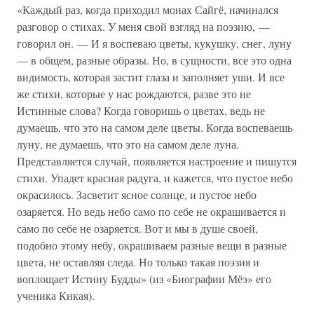
«Каждый раз, когда приходил монах Сайгё, начинался
разговор о стихах. У меня свой взгляд на поэзию, —
говорил он. — И я воспеваю цветы, кукушку, снег, луну
— в общем, разные образы. Но, в сущности, все это одна
видимость, которая застит глаза и заполняет уши. И все
же стихи, которые у нас рождаются, разве это не
Истинные слова? Когда говоришь о цветах, ведь не
думаешь, что это на самом деле цветы. Когда воспеваешь
луну, не думаешь, что это на самом деле луна.
Представляется случай, появляется настроение и пишутся
стихи. Упадет красная радуга, и кажется, что пустое небо
окрасилось. Засветит ясное солнце, и пустое небо
озаряется. Но ведь небо само по себе не окрашивается и
само по себе не озаряется. Вот и мы в душе своей,
подобно этому небу, окрашиваем разные вещи в разные
цвета, не оставляя следа. Но только такая поэзия и
воплощает Истину Будды» (из «Биографии Мёэ» его
ученика Кикая).