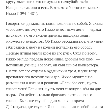
кругу мыслящих кто не думал о самоубийстве?»
Наверное, так оно и есть. Взять хотя бы того же монаха
Иккю (1394–1481).
Говорят, он дважды пытался покончить с собой. Я сказал
«того же», потому что Иккю знают даже дети — чудака
из сказок, а о его эксцентричных выходках ходит
множество анекдотов. Об Иккю рассказывают, что «дети
забирались к нему на колени погладить его бороду.
Лесные птицы брали корм из его рук». Судя по всему,
Иккю был до предела искренним, добрым монахом, —
истинный дзэнец. Говорят, он был сыном императора.
Шести лет его отдали в буддийский храм, и уже тогда
проявился его поэтический дар. Иккю мучительно
размышлял о жизни и религии. «Если бог есть, пусть
спасет меня! Если нет, пусть меня сгложут рыбы на дне
озера». Он действительно бросился в озеро, но его
спасли. Был еще случай: один монах из храма
Дайтокудзи, где служил Иккю, покончил с собой, и из-за