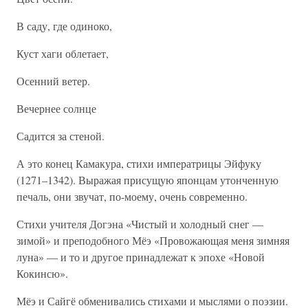
В саду, где одиноко,
Куст хаги облетает,
Осенний ветер.
Вечернее солнце
Садится за стеной.
А это конец Камакура, стихи императрицы Эйфуку
(1271–1342). Выражая присущую японцам утонченную
печаль, они звучат, по-моему, очень современно.
Стихи учителя Догэна «Чистый и холодный снег —
зимой» и преподобного Мёэ «Провожающая меня зимняя
луна» — и то и другое принадлежат к эпохе «Новой
Кокинсю».
Мёэ и Сайгё обменивались стихами и мыслями о поэзии.