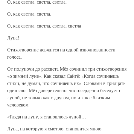
О, как светла, светла, светла.
О, как светла, светла.
О, как светла, светла, светла, светла
Луна!
Стихотворение держится на одной взволнованности
голоса.
От полуночи до рассвета Мёэ сочинил три стихотворения
«о зимней луне». Как сказал Сайгё: «Когда сочиняешь
стихи, не думай, что сочиняешь их». Словами в тридцать
один слог Мёэ доверительно, чистосердечно беседует с
луной, не только как с другом, но и как с близким
человеком.
«Глядя на луну, я становлюсь луной…
Луна, на которую я смотрю, становится мною.