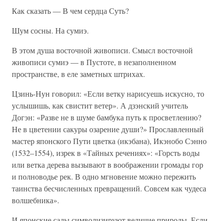
Как сказать — В чем сердца Суть?
Шум сосны. На сумиэ.
В этом душа восточной живописи. Смысл восточной
живописи сумиэ — в Пустоте, в незаполненном
пространстве, в еле заметных штрихах.
Цзинь-Нун говорил: «Если ветку нарисуешь искусно, то
услышишь, как свистит ветер». А дзэнский учитель
Догэн: «Разве не в шуме бамбука путь к просветлению?
Не в цветении сакуры озарение души?» Прославленный
мастер японского Пути цветка (икэбана), Икэнобо Сэнно
(1532–1554), изрек в «Тайных речениях»: «Горсть воды
или ветка дерева вызывают в воображении громады гор
и полноводье рек. В одно мгновение можно пережить
таинства бесчисленных превращений. Совсем как чудеса
волшебника».
И японские сады символизируют величие природы. Если