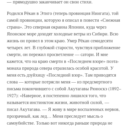
— прямодушно заканчивает он свои стихи.
Родился Рёкан в Этиго (теперь провинция Ниигата), той
самой провинции, которую я описал в повести «Снежная
страна». Это северная окраина Японии, куда через
Японское море доходят холодные ветры из Сибири. Всю
жизнь он провел в этом краю. Умер Рёкан семидесяти
четырех лет. В глубокой старости, чувствуя приближение
смерти, он пережил просветление — сатори. И мне
кажется, что на краю смерти в «Последнем взоре» поэта-
монаха природа севера отразилась особой красотой. У
меня есть дзуйхицу «Последний взор». Там приводятся
слова — которые потрясли меня — из предсмертного
письма покончившего с собой Акутагавы Рюноскэ (1892–
1927): «Наверное, я постепенно лишился того, что
называется инстинктом жизни, животной силой, —
писал Акутагава. — Я живу в мире воспаленных нервов,
прозрачный, как лед… Меня преследует мысль о
самоубийстве. Только вот никогда раньше природа не