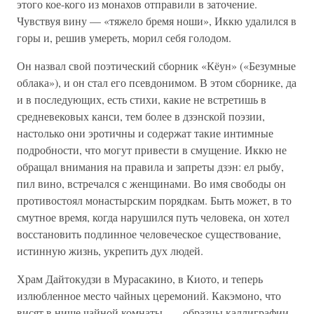
этого кое-кого из монахов отправили в заточение.
Чувствуя вину — «тяжело бремя ноши», Иккю удалился в
горы и, решив умереть, морил себя голодом.
Он назвал свой поэтический сборник «Кёун» («Безумные
облака»), и он стал его псевдонимом. В этом сборнике, да
и в последующих, есть стихи, какие не встретишь в
средневековых канси, тем более в дзэнской поэзии,
настолько они эротичны и содержат такие интимные
подробности, что могут привести в смущение. Иккю не
обращал внимания на правила и запреты дзэн: ел рыбу,
пил вино, встречался с женщинами. Во имя свободы он
противостоял монастырским порядкам. Быть может, в то
смутное время, когда нарушился путь человека, он хотел
восстановить подлинное человеческое существование,
истинную жизнь, укрепить дух людей.
Храм Дайтокудзи в Мурасакино, в Киото, и теперь
излюбленное место чайных церемоний. Какэмоно, что
висят в нише чайной комнаты, — образцы каллиграфии