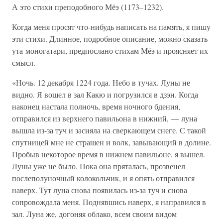
А это стихи преподобного Мёэ (1173–1232).
Когда меня просят что-нибудь написать на память, я пишу
эти стихи. Длинное, подробное описание, можно сказать
ута-моногатари, предпослано стихам Мёэ и проясняет их
смысл.
«Ночь. 12 декабря 1224 года. Небо в тучах. Луны не
видно. Я вошел в зал Какю и погрузился в дзэн. Когда
наконец настала полночь, время ночного бдения,
отправился из верхнего павильона в нижний, — луна
вышла из-за туч и засияла на сверкающем снеге. С такой
спутницей мне не страшен и волк, завывающий в долине.
Пробыв некоторое время в нижнем павильоне, я вышел.
Луны уже не было. Пока она пряталась, прозвенел
послеполуночный колокольчик, и я опять отправился
наверх. Тут луна снова появилась из-за туч и снова
сопровождала меня. Поднявшись наверх, я направился в
зал. Луна же, догоняя облако, всем своим видом