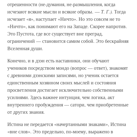
отрешенности (не-думания, не-размышления, когда
исчезают всякие мысли и всякие образы. —
Т. Г.).
Тогда
исчезает «я», наступает «Ничто». Но это совсем не то
«Ничто», как понимают его на Западе. Скорее напротив.
Это Пустота, где все существует вне преград,
ограничений — становится самим собой. Это бескрайняя
Вселенная души.
Конечно, и в дзэн есть наставники, они обучают
учеников посредством мондо (вопрос — ответ), знакомят
с древними дзэнскими записями, но ученик остается
единственным хозяином своих мыслей и состояния
просветления достигает исключительно собственными
усилиями. Здесь важнее интуиция, чем логика, акт
внутреннего пробуждения — сатори, чем приобретенные
от других знания.
Истина не передается «начертанными знаками», Истина
«вне слов». Это предельно, по-моему, выражено в