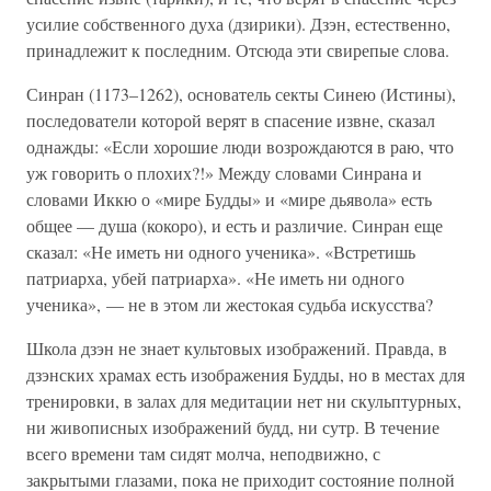
усилие собственного духа (дзирики). Дзэн, естественно,
принадлежит к последним. Отсюда эти свирепые слова.
Синран (1173–1262), основатель секты Синею (Истины),
последователи которой верят в спасение извне, сказал
однажды: «Если хорошие люди возрождаются в раю, что
уж говорить о плохих?!» Между словами Синрана и
словами Иккю о «мире Будды» и «мире дьявола» есть
общее — душа (кокоро), и есть и различие. Синран еще
сказал: «Не иметь ни одного ученика». «Встретишь
патриарха, убей патриарха». «Не иметь ни одного
ученика», — не в этом ли жестокая судьба искусства?
Школа дзэн не знает культовых изображений. Правда, в
дзэнских храмах есть изображения Будды, но в местах для
тренировки, в залах для медитации нет ни скульптурных,
ни живописных изображений будд, ни сутр. В течение
всего времени там сидят молча, неподвижно, с
закрытыми глазами, пока не приходит состояние полной