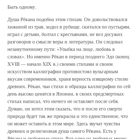
Быть одному.
Душа Рёкана подобна этим стихам. Он довольствовался
хижиной из трав, ходил в рубище, скитался по пустырям,
играл с детьми, болтал с крестьянами, не вел досужих
разговоров о смысле веры и литературы. Он следовал
незамутненному пути: «Улыбка на лице, любовь в
словах». Но именно Рёкан в период позднего Эдо (конец
XVIII — начало XIX в.) своими стихами и своим
искусством каллиграфии противостоял вульгарным
вкусам современников, храня верность изящному стилю
древних. Рёкан, чьи стихи и образцы каллиграфии по сей
день высоко ценятся в Японии, в своих предсмертных
стихах написал, что ничего не оставляет после себя.
Думаю, он хотел этим сказать, что и после его смерти
природа будет так же прекрасна и это единственное, что
он может оставить в этом мире. Здесь звучат чувства
древних и религиозная душа самого Рёкана. Есть у
Рёкана и любовные стихи. Вот одно из любимых мною: