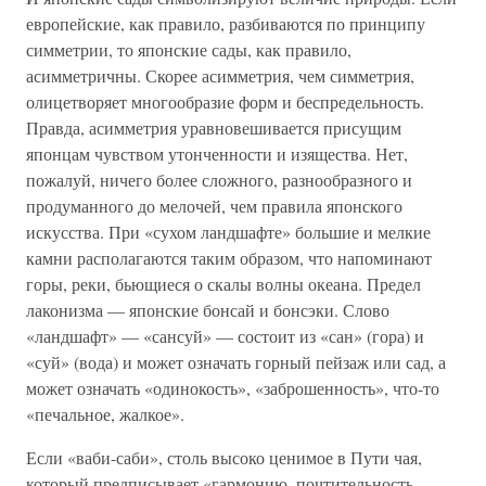
европейские, как правило, разбиваются по принципу
симметрии, то японские сады, как правило,
асимметричны. Скорее асимметрия, чем симметрия,
олицетворяет многообразие форм и беспредельность.
Правда, асимметрия уравновешивается присущим
японцам чувством утонченности и изящества. Нет,
пожалуй, ничего более сложного, разнообразного и
продуманного до мелочей, чем правила японского
искусства. При «сухом ландшафте» большие и мелкие
камни располагаются таким образом, что напоминают
горы, реки, бьющиеся о скалы волны океана. Предел
лаконизма — японские бонсай и бонсэки. Слово
«ландшафт» — «сансуй» — состоит из «сан» (гора) и
«суй» (вода) и может означать горный пейзаж или сад, а
может означать «одинокость», «заброшенность», что-то
«печальное, жалкое».
Если «ваби-саби», столь высоко ценимое в Пути чая,
который предписывает «гармонию, почтительность,