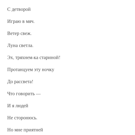
С детворой
Играю в мяч.
Ветер свеж.
Луна светла.
Эх, тряхнем-ка стариной!
Протанцуем эту ночку
До рассвета!
Что говорить —
И я людей
Не сторонюсь.
Но мне приятней