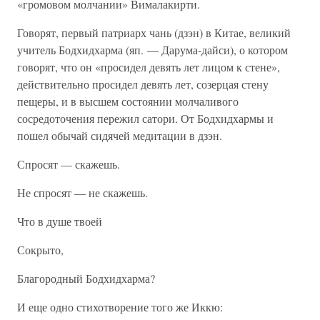
«громовом молчании» Вималакирти.
Говорят, первый патриарх чань (дзэн) в Китае, великий
учитель Бодхидхарма (яп. — Дарума-дайси), о котором
говорят, что он «просидел девять лет лицом к стене»,
действительно просидел девять лет, созерцая стену
пещеры, и в высшем состоянии молчаливого
сосредоточения пережил сатори. От Бодхидхармы и
пошел обычай сидячей медитации в дзэн.
Спросят — скажешь.
Не спросят — не скажешь.
Что в душе твоей
Сокрыто,
Благородный Бодхидхарма?
И еще одно стихотворение того же Иккю: