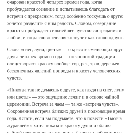
очарован красотой четырех времен года, когда
пробуждается сознание и испытываешь благодать от
встречи с прекрасным, тогда особенно тоскуешь о друге:
хочется разделить с ним радость. Словом, созерцание
красоты пробуждает сильнейшее чувство сострадания и
любви, и тогда слово «человек» звучит как слово «друг».
Слова «снег, луна, цветы» — о красоте сменяющих друг
друга четырех времен года — по японской традиции
олицетворяют красоту вообще: гор, рек, трав, деревьев,
бесконечных явлений природы и красоту человеческих
чувств.
«Никогда так не думаешь о друге, как глядя на снег, луну
или цветы» — это ощущение лежит и в основе чайной
церемонии. Встреча за чаем — та же «встреча чувств».
Сокровенная встреча близких друзей в подходящее время
года. Кстати, если вы подумаете, что в повести «Тысяча
журавлей» я хотел показать красоту души и облика
чайной церемонии, то это не так. Скорее, наоборот, я ее