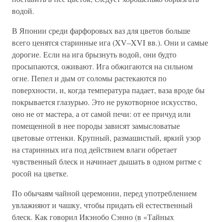
водой.
В Японии среди фарфоровых ваз для цветов больше
всего ценятся старинные ига (XV–XVI вв.). Они и самые
дорогие. Если на ига брызнуть водой, они будто
просыпаются, оживают. Ига обжигаются на сильном
огне. Пепел и дым от соломы растекаются по
поверхности, и, когда температура падает, ваза вроде бы
покрывается глазурью. Это не рукотворное искусство,
оно не от мастера, а от самой печи: от ее причуд или
помещенной в нее породы зависят замысловатые
цветовые оттенки. Крупный, размашистый, яркий узор
на старинных ига под действием влаги обретает
чувственный блеск и начинает дышать в одном ритме с
росой на цветке.
По обычаям чайной церемонии, перед употреблением
увлажняют и чашку, чтобы придать ей естественный
блеск. Как говорил Икэнобо Сэнно (в «Тайных