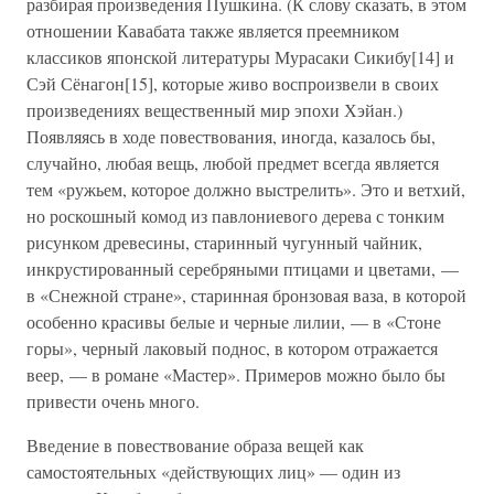
разбирая произведения Пушкина. (К слову сказать, в этом
отношении Кавабата также является преемником
классиков японской литературы Мурасаки Сикибу[14] и
Сэй Сёнагон[15], которые живо воспроизвели в своих
произведениях вещественный мир эпохи Хэйан.)
Появляясь в ходе повествования, иногда, казалось бы,
случайно, любая вещь, любой предмет всегда является
тем «ружьем, которое должно выстрелить». Это и ветхий,
но роскошный комод из павлониевого дерева с тонким
рисунком древесины, старинный чугунный чайник,
инкрустированный серебряными птицами и цветами, —
в «Снежной стране», старинная бронзовая ваза, в которой
особенно красивы белые и черные лилии, — в «Стоне
горы», черный лаковый поднос, в котором отражается
веер, — в романе «Мастер». Примеров можно было бы
привести очень много.
Введение в повествование образа вещей как
самостоятельных «действующих лиц» — один из