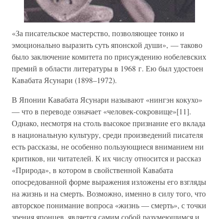
«За писательское мастерство, позволяющее тонко и
эмоционально выразить суть японской души», — таково
было заключение комитета по присуждению нобелевских
премий в области литературы в 1968 г. Ею был удостоен
Кавабата Ясунари (1898–1972).
В Японии Кавабата Ясунари называют «нингэн кокухо»
— что в переводе означает «человек-сокровище»[11].
Однако, несмотря на столь высокое признание его вклада
в национальную культуру, среди произведений писателя
есть рассказы, не особенно пользующиеся вниманием ни
критиков, ни читателей. К их числу относится и рассказ
«Природа», в котором в свойственной Кавабата
опосредованной форме выражения изложены его взгляды
на жизнь и на смерть. Возможно, именно в силу того, что
авторское понимание вопроса «жизнь — смерть», с точки
зрения японцев, является самим собой разумеющимся и