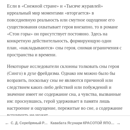
Если в «Снежной стране» и «Тысяче журавлей»
ирреальный мир моментами «вторгается» в
повседневную реальность или смутное ощущение его
существования охватывает героя внезапно, то в романе
«Стон горы» он присутствует постоянно. Здесь на
конкретную действительность, формирующую один
план, «накладываются» сны героя, снимая ограничения с
пространства и времени.
Некоторые исследователи склонны толковать сны героя
(Синго) в духе фрейдизма. Однако им можно было бы
возразить, поскольку сны не являются причиной или
следствием каких-либо действий или побуждений и
значение имеет не содержание сна, а чувства, вызванные
им: проснувшись, герой удерживает в памяти лишь
настроение и ощущение, пережитые во сне, а содержание
вспомнить не может.
←
→
С. Д. Серебряный РАБИНДРАНАТ ТАГОР Индия Премия 1913 года
Кавабата Ясунари КРАСОТОЙ ЯПОНИИ РОЖДЕННЫЙ Нобелевская лекция Перевод с японского Т. П. Григорьевой
По манере изложения, построению фраз, внутренней