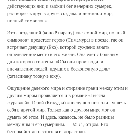
действующих лиц и зыбкий бег вечерних сумерек,
растворяясь друг в друге, создавали неземной мир,
полный символов».
Этот нездешний (коно ё нарану) «неземной мир, полный
символов» предстает герою (Симамура) в поезде, где он
встречает девушку (Ёко), которой суждено занять
определенное место в его жизни. Она едет с больным,
дни которого сочтены. «Оба они производили
впечатление людей, идущих в бесконечную даль»
(хатасинаку тооку-э юку).
Ощущение далекого мира и стирание грани между этим и
другим миром проявляется и в романе «Тысяча
журавлей». Герой (Кикудзи) «послушно позволил увлечь
себя в другой мир. Только как о другом мире мог он
думать об этом. И здесь, казалось, не было разницы
между ним и его (умершим. —
М. Г.)
отцом. Его
беспокойство от этого все возрастало.