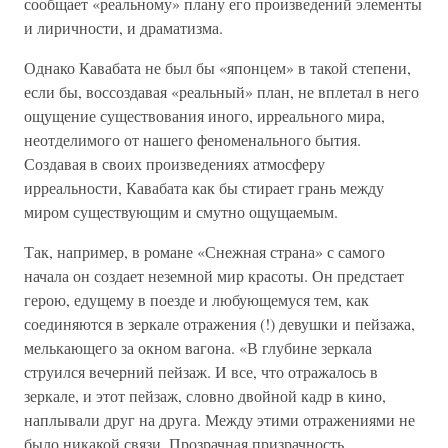
сообщает «реальному» плану его произведений элементы
и лиричности, и драматизма.
Однако Кавабата не был бы «японцем» в такой степени,
если бы, воссоздавая «реальный» план, не вплетал в него
ощущение существования иного, ирреального мира,
неотделимого от нашего феноменального бытия.
Создавая в своих произведениях атмосферу
ирреальности, Кавабата как бы стирает грань между
миром существующим и смутно ощущаемым.
Так, например, в романе «Снежная страна» с самого
начала он создает неземной мир красоты. Он предстает
герою, едущему в поезде и любующемуся тем, как
соединяются в зеркале отражения (!) девушки и пейзажа,
мелькающего за окном вагона. «В глубине зеркала
струился вечерний пейзаж. И все, что отражалось в
зеркале, и этот пейзаж, словно двойной кадр в кино,
наплывали друг на друга. Между этими отражениями не
было никакой связи. Прозрачная призрачность