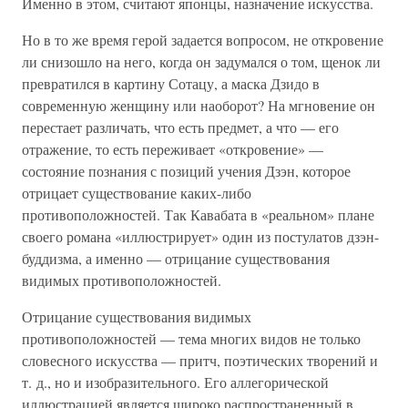
Именно в этом, считают японцы, назначение искусства.
Но в то же время герой задается вопросом, не откровение
ли снизошло на него, когда он задумался о том, щенок ли
превратился в картину Сотацу, а маска Дзидо в
современную женщину или наоборот? На мгновение он
перестает различать, что есть предмет, а что — его
отражение, то есть переживает «откровение» —
состояние познания с позиций учения Дзэн, которое
отрицает существование каких-либо
противоположностей. Так Кавабата в «реальном» плане
своего романа «иллюстрирует» один из постулатов дзэн-
буддизма, а именно — отрицание существования
видимых противоположностей.
Отрицание существования видимых
противоположностей — тема многих видов не только
словесного искусства — притч, поэтических творений и
т. д., но и изобразительного. Его аллегорической
иллюстрацией является широко распространенный в