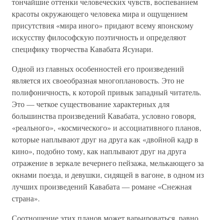
тончайшие оттенки человеческих чувств, воспеванием
красоты окружающего человека мира и ощущением
присутствия «мира иного» придают всему японскому
искусству философскую поэтичность и определяют
специфику творчества Кавабата Ясунари.
Одной из главных особенностей его произведений
является их своеобразная многоплановость. Это не
полифоничность, к которой привык западный читатель.
Это — четкое существование характерных для
большинства произведений Кавабата, условно говоря,
«реального», «космического» и ассоциативного планов,
которые наплывают друг на друга как «двойной кадр в
кино», подобно тому, как наплывают друг на друга
отражение в зеркале вечернего пейзажа, мелькающего за
окнами поезда, и девушки, сидящей в вагоне, в одном из
лучших произведений Кавабата — романе «Снежная
страна».
Соотношение этих планов может варьироваться, равно