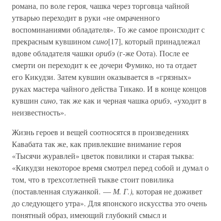
романа, по воле героя, чашка через торговца чайной
утварью переходит в руки «не омраченного
воспоминаниями обладателя». То же самое происходит с
прекрасным кувшином
сино
[17], который принадлежал
вдове обладателя чашки
орибэ
(г-же Оота). После ее
смерти он переходит к ее дочери Фумико, но та отдает
его Кикудзи. Затем кувшин оказывается в «грязных»
руках мастера чайного действа Тикако. И в конце концов
кувшин
сино
, так же как и черная чашка
орибэ
, «уходит в
неизвестность».
Жизнь героев и вещей соотносятся в произведениях
Кавабата так же, как привлекшие внимание героя
«Тысячи журавлей» цветок повилики и старая тыква:
«Кикудзи некоторое время смотрел перед собой и думал о
том, что в трехсотлетней тыкве стоит повилика
(поставленная служанкой. —
М. Г.),
которая не доживет
до следующего утра». Для японского искусства это очень
понятный образ, имеющий глубокий смысл и