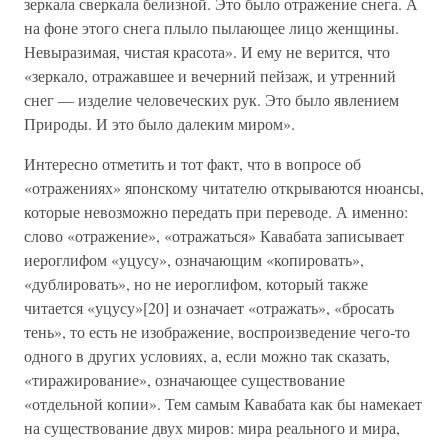
зеркала сверкала белизной. Это было отражение снега. А
на фоне этого снега плыло пылающее лицо женщины.
Невыразимая, чистая красота». И ему не верится, что
«зеркало, отражавшее и вечерний пейзаж, и утренний
снег — изделие человеческих рук. Это было явлением
Природы. И это было далеким миром».
Интересно отметить и тот факт, что в вопросе об
«отражениях» японскому читателю открываются нюансы,
которые невозможно передать при переводе. А именно:
слово «отражение», «отражаться» Кавабата записывает
иероглифом «уцусу», означающим «копировать»,
«дублировать», но не иероглифом, который также
читается «уцусу»[20] и означает «отражать», «бросать
тень», то есть не изображение, воспроизведение чего-то
одного в других условиях, а, если можно так сказать,
«тиражирование», означающее существование
«отдельной копии». Тем самым Кавабата как бы намекает
на существование двух миров: мира реального и мира,