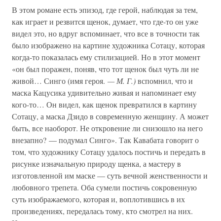
В этом романе есть эпизод, где герой, наблюдая за тем,
как играет и резвится щенок, думает, что где-то он уже
видел это, но вдруг вспоминает, что все в точности так
было изображено на картине художника Сотацу, которая
когда-то показалась ему стилизацией. Но в этот момент
«он был поражен, поняв, что тот щенок был чуть ли не
живой… Синго (имя героя.
— М. Г.)
вспомнил, что и
маска Кацусика удивительно живая и напоминает ему
кого-то… Он видел, как щенок превратился в картину
Сотацу, а маска Дзидо в современную женщину. А может
быть, все наоборот. Не откровение ли снизошло на него
внезапно? — подумал Синго». Так Кавабата говорит о
том, что художнику Сотацу удалось постичь и передать в
рисунке изначальную природу щенка, а мастеру в
изготовленной им маске — суть вечной женственности и
любовного трепета. Оба сумели постичь сокровенную
суть изображаемого, которая и, воплотившись в их
произведениях, передалась тому, кто смотрел на них.