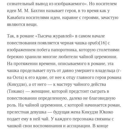
сознательный вывод из изображаемого». Но носителем
идеи М. М. Бахтин называет героя, в то время как у
Кавабата носителями идеи, наравне с героями, зачастую
являются вещи.
Так, в романе «Тысяча журавлей» в самом начале
повествования появляется черная чашка
орибэ
[16] с
изображением побега папоротника, которую столетиями
бережно хранили многие любители чайной церемонии.
На протяжении времени, описываемого в романе, эта
чашка проделывает путь от давно умершего владельца (г-
на Оота) к его вдове, от нее к отцу главного героя романа
(Кикудзи), а от него — к мастеру чайного действа
(Тикако) — женщине, которой предстоит сыграть в
повествовании определенную, далеко не благовидную
роль. На чайной церемонии, с которой начинается роман,
прелестная девушка — будущая жена Кикудзи Юкико
подает ему в ней чай. У каждого персонажа связаны с
чашкой свои воспоминания и ассоциации. В конце