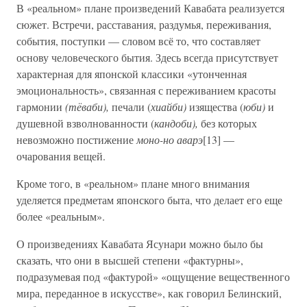
В «реальном» плане произведений Кавабата реализуется
сюжет. Встречи, расставания, раздумья, переживания,
события, поступки — словом всё то, что составляет
основу человеческого бытия. Здесь всегда присутствует
характерная для японской классики «утонченная
эмоциональность», связанная с переживанием красоты
гармонии
(тёваби),
печали (
хиайби)
изящества (
юби)
и
душевной взволнованности (
кандоби),
без которых
невозможно постижение
моно-но аварэ
[13] —
очарования вещей.
Кроме того, в «реальном» плане много внимания
уделяется предметам японского быта, что делает его еще
более «реальным».
О произведениях Кавабата Ясунари можно было бы
сказать, что они в высшей степени «фактурны»,
подразумевая под «фактурой» «ощущение вещественного
мира, переданное в искусстве», как говорил Белинский,