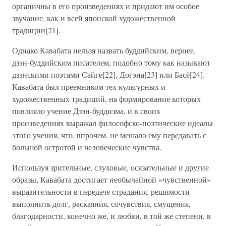
органичны в его произведениях и придают им особое
звучание, как и всей японской художественной
традиции[21].
Однако Кавабата нельзя назвать буддийским, вернее,
дзэн-буддийским писателем, подобно тому как называют
дзэнскими поэтами Сайге[22], Догэна[23] или Басё[24].
Кавабата был преемником тех культурных и
художественных традиций, на формирование которых
повлияло учение Дзэн-буддизма, и в своих
произведениях выражал философско-поэтические идеалы
этого учения, что, впрочем, не мешало ему передавать с
большой остротой и человеческие чувства.
Используя зрительные, слуховые, осязательные и другие
образы, Кавабата достигает необычайной «чувственной»
выразительности в передаче страдания, решимости
выполнить долг, раскаяния, сочувствия, смущения,
благодарности, конечно же, и любви, в той же степени, в