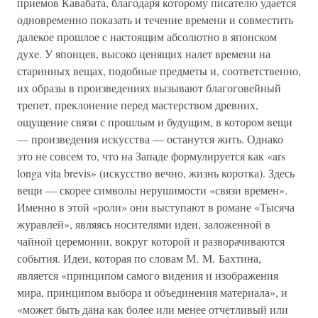
приемов Кавабата, благодаря которому писателю удается
одновременно показать и течение времени и совместить
далекое прошлое с настоящим абсолютно в японском
духе. У японцев, высоко ценящих налет времени на
старинных вещах, подобные предметы и, соответственно,
их образы в произведениях вызывают благоговейный
трепет, преклонение перед мастерством древних,
ощущение связи с прошлым и будущим, в котором вещи
— произведения искусства — останутся жить. Однако
это не совсем то, что на Западе формулируется как «ars
longa vita brevis» (искусство вечно, жизнь коротка). Здесь
вещи — скорее символы нерушимости «связи времен».
Именно в этой «роли» они выступают в романе «Тысяча
журавлей», являясь носителями идеи, заложенной в
чайной церемонии, вокруг которой и разворачиваются
события. Идеи, которая по словам М. М. Бахтина,
является «принципом самого видения и изображения
мира, принципом выбора и объединения материала», и
«может быть дана как более или менее отчетливый или