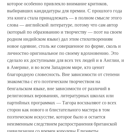
которое особенно привлекло внимание критиков,
выбиравших кандидатуры для премии. С прошлого года
эта книга стала принадлежать — в полном смысле этого
слова — английской литературе, потому что сам автор
(который по образованию и творчеству — поэт на своем
родном индийском языке) дал этим стихотворениям
новое одеяние, столь же совершенное по форме, сколь и
личностно оригинальное по своему вдохновению. Это
сделало их доступными для всех тех людей и в Англии, и
в Америке, и во всем Западном мире, кто ценит
благородную словесность. Вне зависимости от степени
знакомства с его поэтическим творчеством на
бенгальском языке, вне зависимости от различий в
религиозных верованиях, литературных школах или
партийных программах — Тагора восхваляют со всех
сторон как нового и блистательного мастера в том
поэтическом искусстве, которое было и остается
неизменным следствием распространения британской
цивилизации со времен королевы Елизаветы.