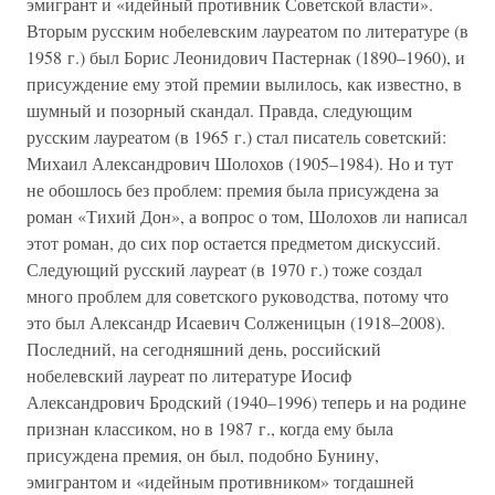
эмигрант и «идейный противник Советской власти».
Вторым русским нобелевским лауреатом по литературе (в
1958 г.) был Борис Леонидович Пастернак (1890–1960), и
присуждение ему этой премии вылилось, как известно, в
шумный и позорный скандал. Правда, следующим
русским лауреатом (в 1965 г.) стал писатель советский:
Михаил Александрович Шолохов (1905–1984). Но и тут
не обошлось без проблем: премия была присуждена за
роман «Тихий Дон», а вопрос о том, Шолохов ли написал
этот роман, до сих пор остается предметом дискуссий.
Следующий русский лауреат (в 1970 г.) тоже создал
много проблем для советского руководства, потому что
это был Александр Исаевич Солженицын (1918–2008).
Последний, на сегодняшний день, российский
нобелевский лауреат по литературе Иосиф
Александрович Бродский (1940–1996) теперь и на родине
признан классиком, но в 1987 г., когда ему была
присуждена премия, он был, подобно Бунину,
эмигрантом и «идейным противником» тогдашней