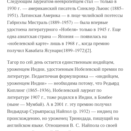
Следующим лауреатом-неевропейцем стал — только в
1930 г. — американский писатель Синклер Льюис (1885–
1951). Латинская Америка — в лице чилийской поэтессы
Габриэлы Мистраль (1889–1957) — была впервые
удостоена литературного «Нобеля» только в 1945 г. Еще
одна азиатская страна — Япония — появилась на
«нобелевской карте» лишь в 1968 г., когда премию
получил Кавабата Ясунари(1899–1972)[2].
Тагор по сей день остается единственным индийцем,
уроженцем Индии, удостоенным Нобелевской премии по
литературе. Педантичная формулировка — «индийцем,
уроженцем Индии» — необходима потому, что Редьярд
Киплинг (1865–1936), Нобелевский лауреат по
литературе 1907 г., тоже родился в Индии, в Бомбее
(ныне — Мумбай). А в 2001 г. эту премию получил
Видьядхар Сурьяпрасад Найпол (р. 1932) — индиец по
происхождению, но уроженец Тринидада, пишущий на
английском языке. Отношения В. С. Найпола со своей