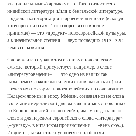
«национальными») ярлыками, то Тагор относится к
индийской литературе и/или к бенгальской литературе.
Подобная категоризация творческой личности (каковую
категоризацию сам Тагор скорее всего вполне
принимал) — это «продукт» новоевропейской культуры,
а в значительной степени — двух последних (XIX–XX)
веков ее развития.
Слово «литература» в том его терминологическом
смысле, который присутствует, например, в слове
«литературоведение», — это одно из наших так
называемых ложноклассических слов: латинских (или
греческих) по форме, новоевропейских по содержанию.
Недаром японцы в эпоху Мэйдзи, создавая новые слова
(сочетания иероглифов) для выражения заимствованных
из Европы понятий, сочли необходимым создать новое
слово и для передачи европейского слова «литература»
(«бунгаку», в китайском произношении — «вень-сюэ»).
Индийцы, также столкнувшиеся с подобными