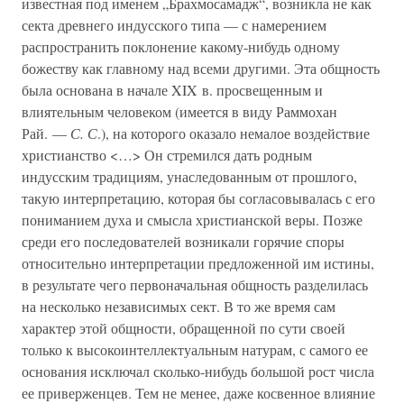
известная под именем „Брахмосамадж“, возникла не как
секта древнего индусского типа — с намерением
распространить поклонение какому-нибудь одному
божеству как главному над всеми другими. Эта общность
была основана в начале XIX в. просвещенным и
влиятельным человеком (имеется в виду Раммохан
Рай. —
С. С
.), на которого оказало немалое воздействие
христианство <…> Он стремился дать родным
индусским традициям, унаследованным от прошлого,
такую интерпретацию, которая бы согласовывалась с его
пониманием духа и смысла христианской веры. Позже
среди его последователей возникали горячие споры
относительно интерпретации предложенной им истины,
в результате чего первоначальная общность разделилась
на несколько независимых сект. В то же время сам
характер этой общности, обращенной по сути своей
только к высокоинтеллектуальным натурам, с самого ее
основания исключал сколько-нибудь большой рост числа
ее приверженцев. Тем не менее, даже косвенное влияние