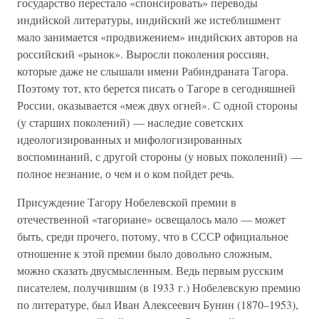
государство перестало «спонсировать» переводы
индийской литературы, индийский же истеблишмент
мало занимается «продвижением» индийских авторов на
российский «рынок». Выросли поколения россиян,
которые даже не слышали имени Рабиндраната Тагора.
Поэтому тот, кто берется писать о Тагоре в сегодняшней
России, оказывается «меж двух огней». С одной стороны
(у старших поколений) — наследие советских
идеологизированных и мифологизированных
воспоминаний, с другой стороны (у новых поколений) —
полное незнание, о чем и о ком пойдет речь.
Присуждение Тагору Нобелевской премии в
отечественной «тагориане» освещалось мало — может
быть, среди прочего, потому, что в СССР официальное
отношение к этой премии было довольно сложным,
можно сказать двусмысленным. Ведь первым русским
писателем, получившим (в 1933 г.) Нобелевскую премию
по литературе, был Иван Алексеевич Бунин (1870–1953),