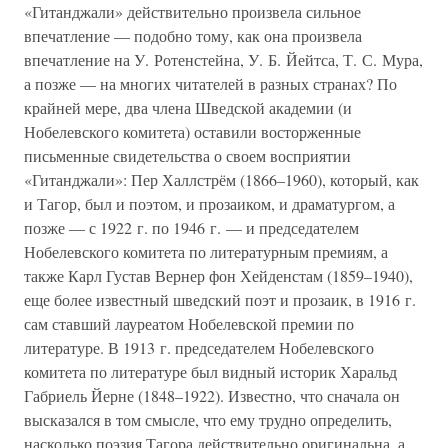
«Гитанджали» действительно произвела сильное
впечатление — подобно тому, как она произвела
впечатление на У. Ротенстейна, У. Б. Йейтса, Т. С. Мура,
а позже — на многих читателей в разных странах? По
крайней мере, два члена Шведской академии (и
Нобелевского комитета) оставили восторженные
письменные свидетельства о своем восприятии
«Гитанджали»: Пер Халлстрём (1866–1960), который, как
и Тагор, был и поэтом, и прозаиком, и драматургом, а
позже — с 1922 г. по 1946 г. — и председателем
Нобелевского комитета по литературным премиям, а
также Карл Густав Вернер фон Хейденстам (1859–1940),
еще более известный шведский поэт и прозаик, в 1916 г.
сам ставший лауреатом Нобелевской премии по
литературе. В 1913 г. председателем Нобелевского
комитета по литературе был видный историк Харальд
Габриель Йерне (1848–1922). Известно, что сначала он
высказался в том смысле, что ему трудно определить,
насколько поэзия Тагора действительно оригинальна, а