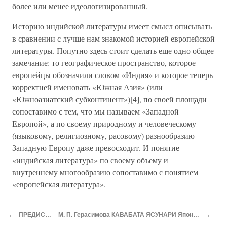
более или менее идеологизированный.
Историю индийской литературы имеет смысл описывать
в сравнении с лучше нам знакомой историей европейской
литературы. Попутно здесь стоит сделать еще одно общее
замечание: то географическое пространство, которое
европейцы обозначили словом «Индия» и которое теперь
корректней именовать «Южная Азия» (или
«Южноазиатский субконтинент»)[4], по своей площади
сопоставимо с тем, что мы называем «Западной
Европой», а по своему природному и человеческому
(языковому, религиозному, расовому) разнообразию
Западную Европу даже превосходит. И понятие
«индийская литература» по своему объему и
внутреннему многообразию сопоставимо с понятием
«европейская литература».
В истории европейской литературы мы различаем
←
→
ПРЕДИСЛОВИЕ
М. П. Герасимова КАВАБАТА ЯСУНАРИ Япония Премия 1968 года
литературы классические (древнегреческую и римскую)