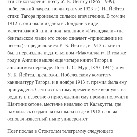
эти стихотворения поэту У. Б. Йейтсу (1865–1939);
нобелевский лауреат по литературе 1923 г.). На Йейтса
стихи Тагора произвели сильное впечатление. В том же
1912 г. они были изданы в Лондоне в виде
малотиражной книги под названием «Гитанджали» (на
бенгальском языке это слово означает «приношение из
песен») с предисловием У. Б. Йейтса; в 1913 г. книга
была переиздана издательством «Макмиллан». В том же
году в Англии вышли еще четыре книги Тагора в
английском переводе. Поэт Т. С. Мур (1870–1944), друг
У. Б. Йейтса, предложил Нобелевскому комитету
кандидатуру Тагора, и в ноябре 1913 г. премия была ему
присуждена. Сам поэт к этому времени уже вернулся на
родину и известие о присуждении ему премии получил в
Шантиникетоне, местечке недалеко от Калькутты, где
находилась созданная им школа и где в 1918 г. он же
основал известный ныне университет.
Поэт послал в Стокгольм телеграмму следующего