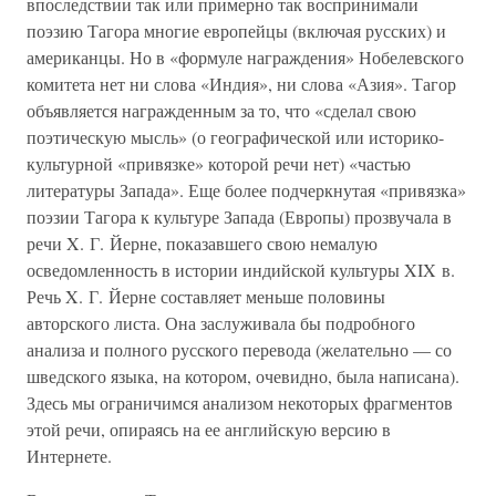
впоследствии так или примерно так воспринимали
поэзию Тагора многие европейцы (включая русских) и
американцы. Но в «формуле награждения» Нобелевского
комитета нет ни слова «Индия», ни слова «Азия». Тагор
объявляется награжденным за то, что «сделал свою
поэтическую мысль» (о географической или историко-
культурной «привязке» которой речи нет) «частью
литературы Запада». Еще более подчеркнутая «привязка»
поэзии Тагора к культуре Запада (Европы) прозвучала в
речи X. Г. Йерне, показавшего свою немалую
осведомленность в истории индийской культуры XIX в.
Речь X. Г. Йерне составляет меньше половины
авторского листа. Она заслуживала бы подробного
анализа и полного русского перевода (желательно — со
шведского языка, на котором, очевидно, была написана).
Здесь мы ограничимся анализом некоторых фрагментов
этой речи, опираясь на ее английскую версию в
Интернете.