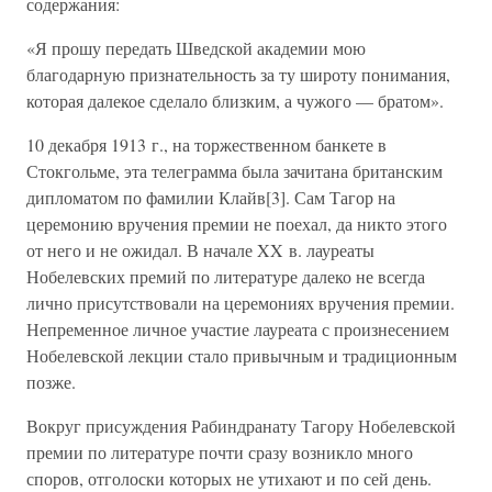
содержания:
«Я прошу передать Шведской академии мою
благодарную признательность за ту широту понимания,
которая далекое сделало близким, а чужого — братом».
10 декабря 1913 г., на торжественном банкете в
Стокгольме, эта телеграмма была зачитана британским
дипломатом по фамилии Клайв[3]. Сам Тагор на
церемонию вручения премии не поехал, да никто этого
от него и не ожидал. В начале XX в. лауреаты
Нобелевских премий по литературе далеко не всегда
лично присутствовали на церемониях вручения премии.
Непременное личное участие лауреата с произнесением
Нобелевской лекции стало привычным и традиционным
позже.
Вокруг присуждения Рабиндранату Тагору Нобелевской
премии по литературе почти сразу возникло много
споров, отголоски которых не утихают и по сей день.