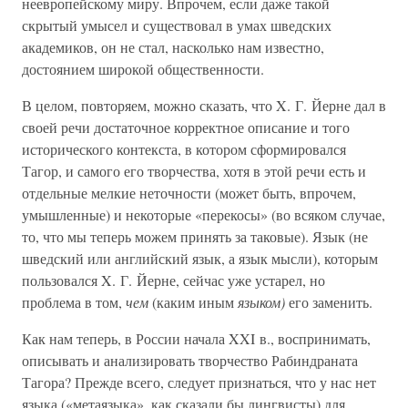
неевропейскому миру. Впрочем, если даже такой
скрытый умысел и существовал в умах шведских
академиков, он не стал, насколько нам известно,
достоянием широкой общественности.
В целом, повторяем, можно сказать, что X. Г. Йерне дал в
своей речи достаточное корректное описание и того
исторического контекста, в котором сформировался
Тагор, и самого его творчества, хотя в этой речи есть и
отдельные мелкие неточности (может быть, впрочем,
умышленные) и некоторые «перекосы» (во всяком случае,
то, что мы теперь можем принять за таковые). Язык (не
шведский или английский язык, а язык мысли), которым
пользовался X. Г. Йерне, сейчас уже устарел, но
проблема в том,
чем
(каким иным
языком)
его заменить.
Как нам теперь, в России начала XXI в., воспринимать,
описывать и анализировать творчество Рабиндраната
Тагора? Прежде всего, следует признаться, что у нас нет
языка («метаязыка», как сказали бы лингвисты) для