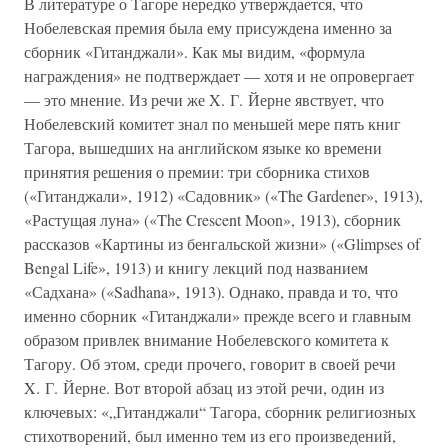
В литературе о Тагоре нередко утверждается, что
Нобелевская премия была ему присуждена именно за
сборник «Гитанджали». Как мы видим, «формула
награждения» не подтверждает — хотя и не опровергает
— это мнение. Из речи же X. Г. Йерне явствует, что
Нобелевский комитет знал по меньшей мере пять книг
Тагора, вышедших на английском языке ко времени
принятия решения о премии: три сборника стихов
(«Гитанджали», 1912) «Садовник» («The Gardener», 1913),
«Растущая луна» («The Crescent Moon», 1913), сборник
рассказов «Картины из бенгальской жизни» («Glimpses of
Bengal Life», 1913) и книгу лекций под названием
«Садхана» («Sadhana», 1913). Однако, правда и то, что
именно сборник «Гитанджали» прежде всего и главным
образом привлек внимание Нобелевского комитета к
Тагору. Об этом, среди прочего, говорит в своей речи
X. Г. Йерне. Вот второй абзац из этой речи, один из
ключевых: «„Гитанджали“ Тагора, сборник религиозных
стихотворений, был именно тем из его произведений,