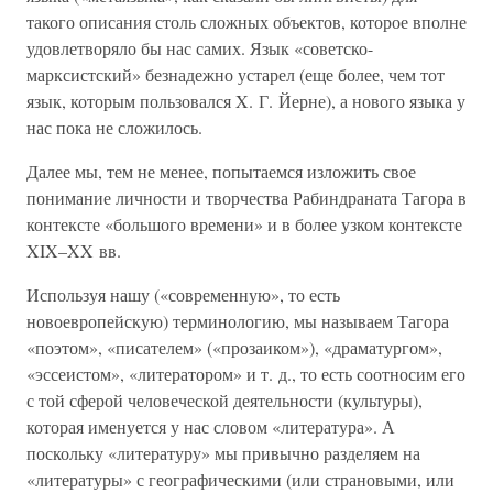
такого описания столь сложных объектов, которое вполне
удовлетворяло бы нас самих. Язык «советско-
марксистский» безнадежно устарел (еще более, чем тот
язык, которым пользовался X. Г. Йерне), а нового языка у
нас пока не сложилось.
Далее мы, тем не менее, попытаемся изложить свое
понимание личности и творчества Рабиндраната Тагора в
контексте «большого времени» и в более узком контексте
XIX–XX вв.
Используя нашу («современную», то есть
новоевропейскую) терминологию, мы называем Тагора
«поэтом», «писателем» («прозаиком»), «драматургом»,
«эссеистом», «литератором» и т. д., то есть соотносим его
с той сферой человеческой деятельности (культуры),
которая именуется у нас словом «литература». А
поскольку «литературу» мы привычно разделяем на
«литературы» с географическими (или страновыми, или