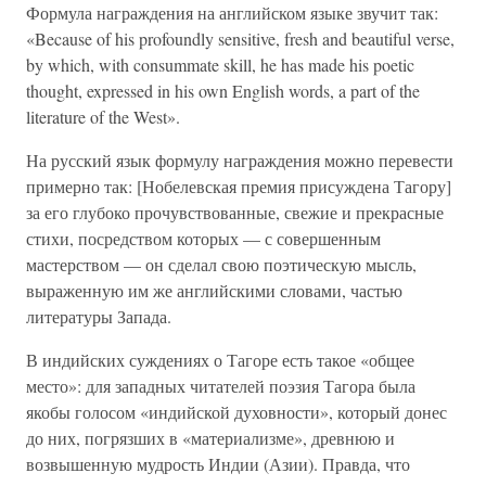
Формула награждения на английском языке звучит так:
«Because of his profoundly sensitive, fresh and beautiful verse,
by which, with consummate skill, he has made his poetic
thought, expressed in his own English words, a part of the
literature of the West».
На русский язык формулу награждения можно перевести
примерно так: [Нобелевская премия присуждена Тагору]
за его глубоко прочувствованные, свежие и прекрасные
стихи, посредством которых — с совершенным
мастерством — он сделал свою поэтическую мысль,
выраженную им же английскими словами, частью
литературы Запада.
В индийских суждениях о Тагоре есть такое «общее
место»: для западных читателей поэзия Тагора была
якобы голосом «индийской духовности», который донес
до них, погрязших в «материализме», древнюю и
возвышенную мудрость Индии (Азии). Правда, что