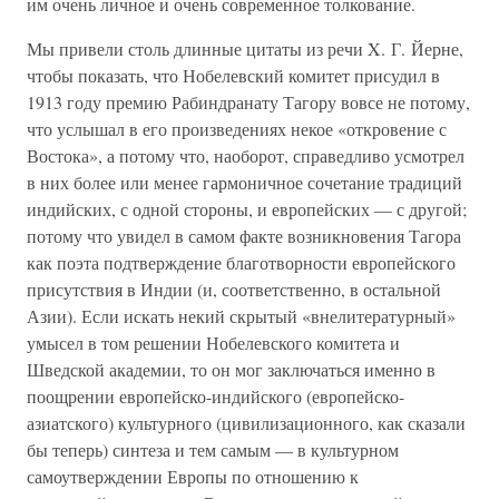
им очень личное и очень современное толкование.
Мы привели столь длинные цитаты из речи X. Г. Йерне,
чтобы показать, что Нобелевский комитет присудил в
1913 году премию Рабиндранату Тагору вовсе не потому,
что услышал в его произведениях некое «откровение с
Востока», а потому что, наоборот, справедливо усмотрел
в них более или менее гармоничное сочетание традиций
индийских, с одной стороны, и европейских — с другой;
потому что увидел в самом факте возникновения Тагора
как поэта подтверждение благотворности европейского
присутствия в Индии (и, соответственно, в остальной
Азии). Если искать некий скрытый «внелитературный»
умысел в том решении Нобелевского комитета и
Шведской академии, то он мог заключаться именно в
поощрении европейско-индийского (европейско-
азиатского) культурного (цивилизационного, как сказали
бы теперь) синтеза и тем самым — в культурном
самоутверждении Европы по отношению к