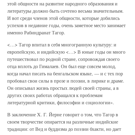
этой общности на развитие народного образования и
литературы должно быть сочтено весьма значительным.
И вот среди членов этой общности, которые добились
успехов в недавние годы, очень заметное место занимает
именно Рабиндранат Тагор.
<…> Тагор впитал в себя многогранную культуру: и
европейскую, и индийскую <…> В юные годы он много
путешествовал по родной стране, сопровождая своего
отца вплоть до Гималаев. Он был еще совсем молод,
когда начал писать на бенгальском языке, — и с тех пор
пробовал свои силы в прозе и поэзии, в лирике и драме.
Он описывал жизнь простых людей своей страны, а в
других своих работах обращался к проблемам
литературной критики, философии и социологии».
В заключение X. Г. Йерне говорит о том, что Тагор в
своем творчестве опирается на различные индийские
традиции: от Вед и буддизма до поэзии бхакти, но дает