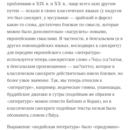
проблемами в XIX в. и XX в., чаще всего шли другим
путем — искали в своих классических языках (у индусов
это был санскрит, у мусульман — арабский и фарси)
какие-то слова, достаточно близкие по смыслу, которые
можно было дополнительно «нагрузить» новыми,
европейскими смыслами. В частности, в бенгальском (и в
других новоиндийских языках, восходящих к санскриту)
для передачи европейского слова «литература»
используется теперь санскритское слово
s?hitya
(са?хитья,
в бенгальском произношении — ша?хитто), которое в
классическом санскрите действительно имело близкое, но
более узкое значение. Так, мы теперь относим к
«литературе», например, ведические гимны, упанишады,
буддийские джатаки и сутры (подобным же образом к
«литературе» можно отнести Библию и Коран), но в
классическом санскрите подобные тексты нельзя было
обозначить словом s?hitya.
Выражение «индийская литература» было «придумано»