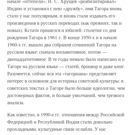
начале «оттепели», Н. С. Хрущев «реабилитировал»
Индию и установил с нею «дружбу», имя Тагора вновь
стало у нас популярным, и вновь стали издавать его
произведения в русских переводах (как прежних, так и
новых). Кстати пришелся и юбилей: столетие со дня
рождения Тагора в 1961 г. В конце 1950-х и в начале
1960-х гг. вышло два собрания сочинений Тагора на
русском языке: сначала восьмитомное, потом —
двенадцатитомное. В те годы немало было написано и о
Тагоре на русском языке — статей, брошюр и даже книг.
Разумеется, сейчас вся эта «тагориана» представляет
интерес в основном для историка советской культуры: в
советских текстах о Тагоре было больше идеологии, чем
достоверных фактов, и больше умолчаний, чем трезвого
анализа.
Как известно, в 1990-е гг. отношения между Российской
Федерацией и Республикой Индия стали довольно
прохладными, культурные связи ослабли. У нас