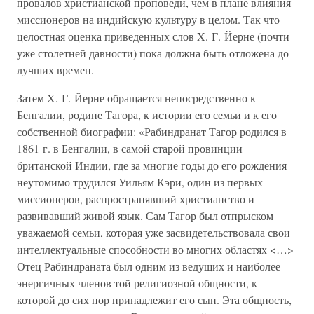
провалов христианской проповеди, чем в плане влияния
миссионеров на индийскую культуру в целом. Так что
целостная оценка приведенных слов X. Г. Йерне (почти
уже столетней давности) пока должна быть отложена до
лучших времен.
Затем X. Г. Йерне обращается непосредственно к
Бенгалии, родине Тагора, к истории его семьи и к его
собственной биографии: «Рабиндранат Тагор родился в
1861 г. в Бенгалии, в самой старой провинции
британской Индии, где за многие годы до его рождения
неутомимо трудился Уильям Кэри, один из первых
миссионеров, распространявший христианство и
развивавший живой язык. Сам Тагор был отпрыском
уважаемой семьи, которая уже засвидетельствовала свои
интеллектуальные способности во многих областях <…>
Отец Рабиндраната был одним из ведущих и наиболее
энергичных членов той религиозной общности, к
которой до сих пор принадлежит его сын. Эта общность,