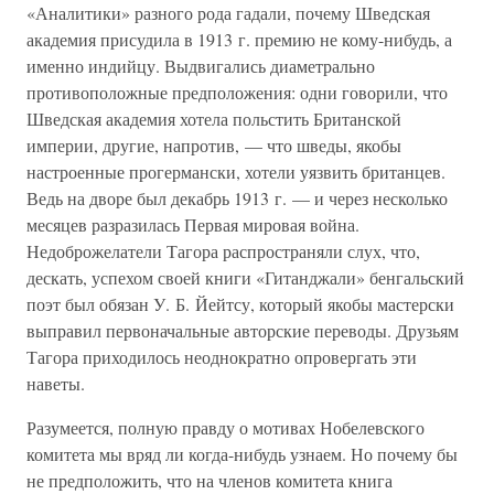
«Аналитики» разного рода гадали, почему Шведская
академия присудила в 1913 г. премию не кому-нибудь, а
именно индийцу. Выдвигались диаметрально
противоположные предположения: одни говорили, что
Шведская академия хотела польстить Британской
империи, другие, напротив, — что шведы, якобы
настроенные прогермански, хотели уязвить британцев.
Ведь на дворе был декабрь 1913 г. — и через несколько
месяцев разразилась Первая мировая война.
Недоброжелатели Тагора распространяли слух, что,
дескать, успехом своей книги «Гитанджали» бенгальский
поэт был обязан У. Б. Йейтсу, который якобы мастерски
выправил первоначальные авторские переводы. Друзьям
Тагора приходилось неоднократно опровергать эти
наветы.
Разумеется, полную правду о мотивах Нобелевского
комитета мы вряд ли когда-нибудь узнаем. Но почему бы
не предположить, что на членов комитета книга