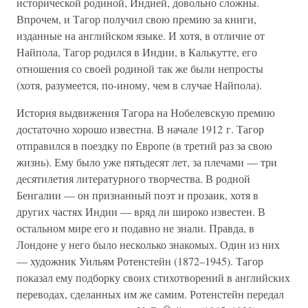
исторической родиной, Индией, довольно сложны.
Впрочем, и Тагор получил свою премию за книги,
изданные на английском языке. И хотя, в отличие от
Найпола, Тагор родился в Индии, в Калькутте, его
отношения со своей родиной так же были непросты
(хотя, разумеется, по-иному, чем в случае Найпола).
История выдвижения Тагора на Нобелевскую премию
достаточно хорошо известна. В начале 1912 г. Тагор
отправился в поездку по Европе (в третий раз за свою
жизнь). Ему было уже пятьдесят лет, за плечами — три
десятилетия литературного творчества. В родной
Бенгалии — он признанный поэт и прозаик, хотя в
других частях Индии — вряд ли широко известен. В
остальном мире его и подавно не знали. Правда, в
Лондоне у него было несколько знакомых. Один из них
— художник Уильям Ротенстейн (1872–1945). Тагор
показал ему подборку своих стихотворений в английских
переводах, сделанных им же самим. Ротенстейн передал