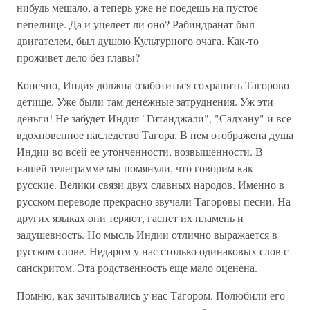
нибудь мешало, а теперь уже не поедешь на пустое
пепелище. Да и уцелеет ли оно? Рабиндранат был
двигателем, был душою Культурного очага. Как-то
проживет дело без главы?
Конечно, Индия должна озаботиться сохранить Тагорово
детище. Уже были там денежные затруднения. Уж эти
деньги! Не забудет Индия "Гитанджали", "Садхану" и все
вдохновенное наследство Тагора. В нем отображена душа
Индии во всей ее утонченности, возвышенности. В
нашей телеграмме мы помянули, что говорим как
русские. Велики связи двух славных народов. Именно в
русском переводе прекрасно звучали Тагоровы песни. На
других языках они теряют, гаснет их пламень и
задушевность. Но мысль Индии отлично выражается в
русском слове. Недаром у нас столько одинаковых слов с
санскритом. Эта родственность еще мало оценена.
Помню, как зачитывались у нас Тагором. Полюбили его