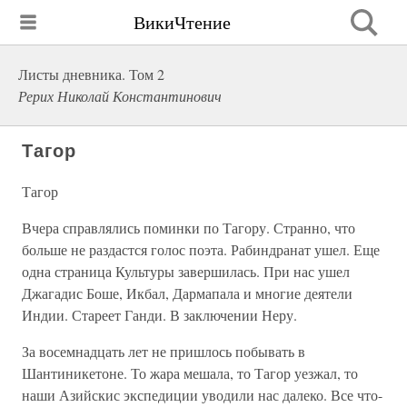
ВикиЧтение
Листы дневника. Том 2
Рерих Николай Константинович
Тагор
Тагор
Вчера справлялись поминки по Тагору. Странно, что
больше не раздастся голос поэта. Рабиндранат ушел. Еще
одна страница Культуры завершилась. При нас ушел
Джагадис Боше, Икбал, Дармапала и многие деятели
Индии. Стареет Ганди. В заключении Неру.
За восемнадцать лет не пришлось побывать в
Шантиникетоне. То жара мешала, то Тагор уезжал, то
наши Азийскис экспедиции уводили нас далеко. Все что-