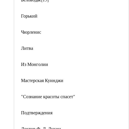
Горький
Чюрленис
Литва
Из Монголии
Мастерская Куинджи
"Сознание красоты спасет"
Подтверждения
Доктор Ф. Д. Лукин