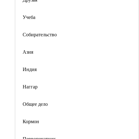
Учеба
Собирательство
Азия
Индия
Наггар
Общее дело
Кормон
Первопечатник