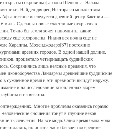
те открыты сокровища фараона Шешонга. Эллада
амятники. Найден дворец Нестора со множеством
В Афганистане исследуется древний центр Бактрии —
 16 миль. Сделаны новые счастливые открытия в
олии. Точно бы земля хочет напомнить, какие
сюду еще захоронены. Индия вся полна еще не
сле Хараппы, Мохенджодаро[67] постоянно
курганами древних городов. В одной нашей долине,
тников, процветало четырнадцать буддийских
лось. Сохранились лишь неясные предания, что
емен иконоборчества Ландармы древнейшие буддийские
то в сужденное время и эти древности выйдут наружу.
внимание и на исследование затопленных морем
 глубины и на высоты.
одтверждениях. Многие проблемы оказались гораздо
 Человеческие сношения тонут в глубине веков.
ние тысячелетия. На все мода. Одно время была мода
ние отдалять, но истина часто бывает посередине.