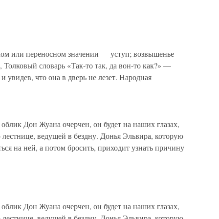
м или переносном значении — уступ; возвышенье
, Толковый словарь «Так-то так, да вон-то как?» —
и увидев, что она в дверь не лезет. Народная
ик Дон Жуана очерчен, он будет на наших глазах,
о лестнице, ведущей в бездну. Донья Эльвира, которую
ься на ней, а потом бросить, приходит узнать причину
ик Дон Жуана очерчен, он будет на наших глазах,
о лестнице, ведущей в бездну. Донья Эльвира, которую