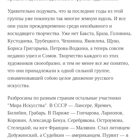
Удивительно подумать, что за последние годы из этой
группы уже покинули так многие земную юдоль. И все
они ушли преждевременно среди неизбывного и
восходящего творчества. Уже нет Бакста, Браза, Головина,
Кустодиева, Трубецкого, Чехонина, Яковлева, Щуко,
Бориса Григорьева, Петрова-Водкина, а теперь совсем
недавно ушел и Сомов. Творчество каждого из этих
художников своеобразно, и тем не менее все же понятно,
что они принадлежали к одной сильной группе,
ознаменовавшей собою целое движение русского
искусства.
Разбросаны по разным странам остальные участники
"Мира Искусства". В СССР — Лансере, Яремич,
Билибин, Грабарь. В Париже — Гончарова, Ларионов,
Коровин, Александр Бенуа, Серебрякова, Остроумова,
Стелецкий, на юге Франции — Малявин. Стал литовцем
Добужинский, а Судейкин — американцем. Пурвит — в