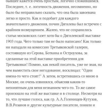
бывшее кажется очень простым, логично сложившимся.
Последнее, т. е. логичность движения, несомненно, но
было бы неправильно сказать, что она была завоевана
легко и просто. Как и подобает для каждого
значительного движения, почин Дягилева был встречен с
крайним возмущением. Жалею, что не сохранились
статьи московских газет хотя бы о Дягилевской выставке
1903 года. Чего только там не было написано! Как только
ни нападали на комиссию Третьяковской галереи,
состоявшую из Серова, Боткина и Остроухова, за
сделанные на этой выставке приобретения для
Третьяковки! Помню, как некий писатель, уже не зная, на
чем выместить свое негодование, восклицал: "Одни
имена-то чего стоят!" А затем, встретившись со мною в
Москве, он очень извинялся, объясняя каким-то
непонятным для меня незнанием чего-то. То же самое
произошло на этой же выставке и в столице. Несмотря на
то, что лучшие голоса, как гр. А.А.Голенищев-Кутузов,
В.В.Розанов и другие культурные писатели, поняли и