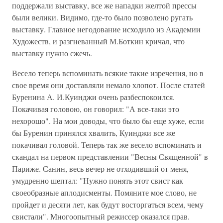
поддержали выставку, все же нападки желтой прессы
были велики. Видимо, где-то было позволено ругать
выставку. Главное негодование исходило из Академии
Художеств, и разгневанный М.Боткин кричал, что
выставку нужно сжечь.
Весело теперь вспоминать всякие такие изречения, но в
свое время они доставляли немало хлопот. После статей
Буренина А. И.Куинджи очень разбеспокоился.
Покачивая головою, он говорил: "А все-таки это
нехорошо". На мои доводы, что было бы еще хуже, если
бы Буренин принялся хвалить, Куинджи все же
покачивал головой. Теперь так же весело вспоминать и
скандал на первом представлении "Весны Священной" в
Париже. Санин, весь вечер не отходивший от меня,
умудренно шептал: "Нужно понять этот свист как
своеобразные аплодисменты. Помяните мое слово, не
пройдет и десяти лет, как будут восторгаться всем, чему
свистали". Многоопытный режиссер оказался прав.