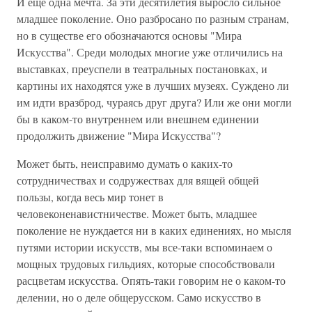
И еще одна мечта. За эти десятилетия выросло сильное
младшее поколение. Оно разбросано по разным странам,
но в существе его обозначаются основы "Мира
Искусства". Среди молодых многие уже отличились на
выставках, преуспели в театральных постановках, и
картины их находятся уже в лучших музеях. Суждено ли
им идти вразброд, чураясь друг друга? Или же они могли
бы в каком-то внутреннем или внешнем единении
продолжить движение "Мира Искусства"?
Может быть, неисправимо думать о каких-то
сотрудничествах и содружествах для вящей общей
пользы, когда весь мир тонет в
человеконенавистничестве. Может быть, младшее
поколение не нуждается ни в каких единениях, но мысля
путями истории искусств, мы все-таки вспоминаем о
мощных трудовых гильдиях, которые способствовали
расцветам искусства. Опять-таки говорим не о каком-то
делении, но о деле общерусском. Само искусство в