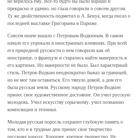
не верилось ему. Все-то будто бы было хорошо и
прекрасно и удачно, но глаза говорили о совсем другом.
Ту же двойственность подметил и А. Бенуа, когда писал о
последней выставке Григорьева в Париже.
Совсем иначе вышло с Петровым-Водкиным. В самом
начале его упрекали в иностранных влияниях. При всей
его природной русскости о нем говорили как об
иностранце, о французе и старались найти манерность в
его картинах. Но манерности не было. Был характерный
стиль. Петров-Водкин неоднократно бывал за границей,
но не мог там оставаться. Его тянуло домой, а дом его
была русская земля. Русскому народу Петров-Водкин
принес свое художественное достояние. Он учил русскую
молодежь. Учил искусству серьезному, учил познанию
композиции и техники.
Молодая русская поросль сохранит глубокую память о
том, кто и в трудные дни принес свое творчество
русскому народу. Хорошее, крепкое творчество. Не