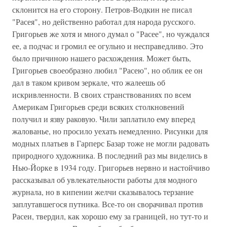
склонится на его сторону. Петров-Водкин не писал
"Расея", но действенно работал для народа русского.
Григорьев же хотя и много думал о "Расее", но чуждался
ее, а подчас и громил ее огульно и несправедливо. Это
было причиною нашего расхождения. Может быть,
Григорьев своеобразно любил "Расею", но облик ее он
дал в таком кривом зеркале, что жалеешь об
искривленности. В своих странствованиях по всем
Америкам Григорьев среди всяких столкновений
получил и язву раковую. Чили заплатило ему вперед
жалованье, но просило уехать немедленно. Рисунки для
модных платьев в Гарперс Базар тоже не могли радовать
природного художника. В последний раз мы виделись в
Нью-Йорке в 1934 году. Григорьев нервно и настойчиво
рассказывал об увлекательности работы для модного
журнала, но в кипении желчи сказывалось терзание
заплутавшегося путника. Все-то он сворачивал против
Расеи, твердил, как хорошо ему за границей, но тут-то и