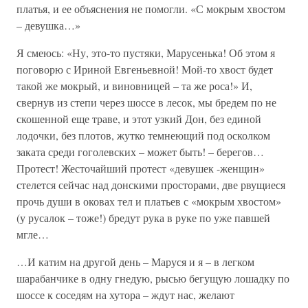
платья, и ее объяснения не помогли. «С мокрым хвостом
– девушка…»
Я смеюсь: «Ну, это-то пустяки, Марусенька! Об этом я
поговорю с Ириной Евгеньевной! Мой-то хвост будет
такой же мокрый, и виновницей – та же роса!» И,
свернув из степи через шоссе в лесок, мы бредем по не
скошенной еще траве, и этот узкий Дон, без единой
лодочки, без плотов, жутко темнеющий под осколком
заката среди гоголевских – может быть! – берегов…
Протест! Жесточайший протест «девушек -женщин»
стелется сейчас над донскими просторами, две рвущиеся
прочь души в оковах тел и платьев с «мокрым хвостом»
(у русалок – тоже!) бредут рука в руке по уже павшей
мгле…
…И катим на другой день – Маруся и я – в легком
шарабанчике в одну гнедую, рысью бегущую лошадку по
шоссе к соседям на хутора – ждут нас, желают