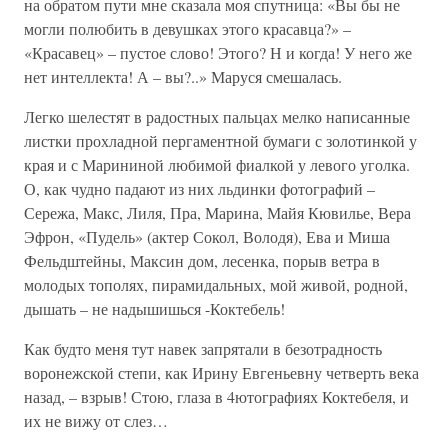
на обратом пути мне сказала моя спутница: «Вы бы не
могли полюбить в девушках этого красавца?» –
«Красавец» – пустое слово! Этого? Н и когда! У него же
нет интеллекта! А – вы?..» Маруся смешалась.
Легко шелестят в радостных пальцах мелко написанные
листки прохладной пергаментной бумаги с золотинкой у
края и с Марининой любимой фиалкой у левого уголка.
О, как чудно падают из них льдинки фотографий –
Сережа, Макс, Лиля, Пра, Марина, Майя Кювилье, Вера
Эфрон, «Пудель» (актер Сокол, Володя), Ева и Миша
Фельдштейны, Максин дом, лесенка, порыв ветра в
молодых тополях, пирамидальных, мой живой, родной,
дышать – не надышишься -Коктебель!
Как будто меня тут навек запрятали в безотрадность
воронежской степи, как Ирину Евгеньевну четверть века
назад, – взрыв! Стою, глаза в 4ютографиях Коктебеля, и
их не вижу от слез…