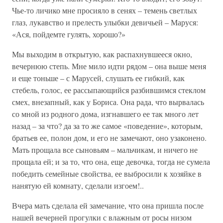
Чье-то личико мне просияло в сенях – темень светлых
глаз, лукавство и прелесть улыбки девичьей – Маруся:
«Ася, пойдемте гулять, хорошо?»
Мы выходим в открытую, как распахнувшееся окно,
вечернюю степь. Мне мило идти рядом – она выше меня
и еще тоньше – с Марусей, слушать ее гибкий, как
стебель, голос, ее рассыпающийся разбившимся стеклом
смех, внезапный, как у Бориса. Она рада, что вырвалась
со мной из родного дома, изгнавшего ее так много лет
назад – за что? да за то же самое «поведение», которым,
братьев ее, полон дом, и его не замечают, оно узаконено.
Мать прощала все сыновьям – мальчикам, и ничего не
прощала ей; и за то, что она, еще девочка, тогда не сумела
победить семейные свойства, ее выбросили к хозяйке в
нанятую ей комнату, сделали изгоем!..
Вчера мать сделала ей замечание, что она пришла после
нашей вечерней прогулки с влажным от росы низом