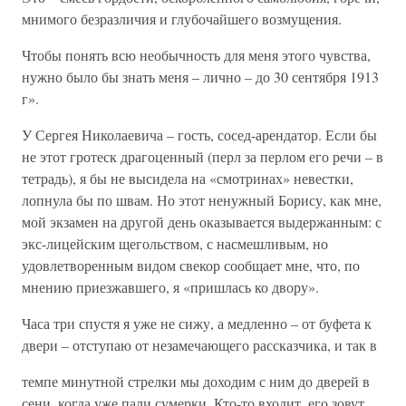
мнимого безразличия и глубочайшего возмущения.
Чтобы понять всю необычность для меня этого чувства,
нужно было бы знать меня – лично – до 30 сентября 1913
г».
У Сергея Николаевича – гость, сосед-арендатор. Если бы
не этот гротеск драгоценный (перл за перлом его речи – в
тетрадь), я бы не высидела на «смотринах» невестки,
лопнула бы по швам. Но этот ненужный Борису, как мне,
мой экзамен на другой день оказывается выдержанным: с
экс-лицейским щегольством, с насмешливым, но
удовлетворенным видом свекор сообщает мне, что, по
мнению приезжавшего, я «пришлась ко двору».
Часа три спустя я уже не сижу, а медленно – от буфета к
двери – отступаю от незамечающего рассказчика, и так в
темпе минутной стрелки мы доходим с ним до дверей в
сени, когда уже пали сумерки. Кто-то входит, его зовут.