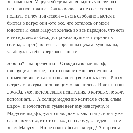
знакомиться. Маруся убедила меня надеть мое лучшее –
венчальное -платье. Только волосы я не согласилась
поднять с плеч прической – пусть свободно вьются и
бьются в ветре: они -это все, что осталось от моей
юности! И сама Маруся оделась во все парадное, что есть
в ее скромном обиходе, провела пушком пудреницы
(тайна, запрет) по чуть загоревшим щекам, худеньким,
улыбнулась себе в зеркало – почти
хороша? – да прелестна!.. Отводя газовый шарф,
плещущий в ветре, что-то говорит мне беспечное и
насмешливое, и катит наша летящая жизнь к случайным
встречам, людям, не знающим о нас ничего. И летит наша
дружба, уже претерпевшая испытания, о которых не хочу
вспоминать… А солнце медленно катится в степь алым
шаром, и золотистый туман веет ему навстречу, и
Марусин шарф кружится над нами, как птица, и вот уже
оазис поместья, кто-то выходит из дому, завидев, – и не
знает Маруся… Но не надо забегать вперед! А впрочем,