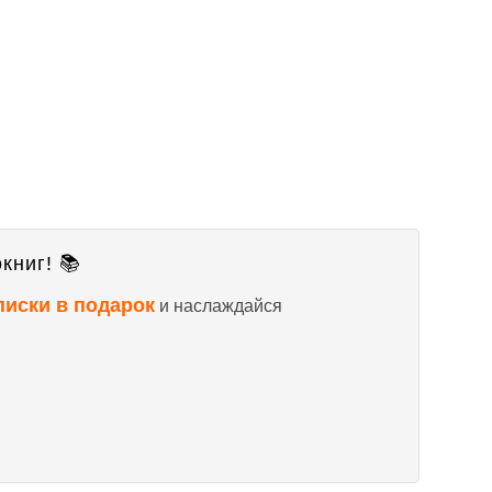
книг! 📚
писки в подарок
и наслаждайся