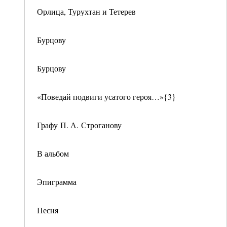
Орлица, Турухтан и Тетерев
Бурцову
Бурцову
«Поведай подвиги усатого героя…»{3}
Графу П. А. Строганову
В альбом
Эпиграмма
Песня