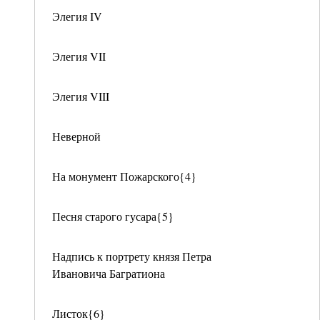
Элегия IV
Элегия VII
Элегия VIII
Неверной
На монумент Пожарского{4}
Песня старого гусара{5}
Надпись к портрету князя Петра
Ивановича Багратиона
Листок{6}