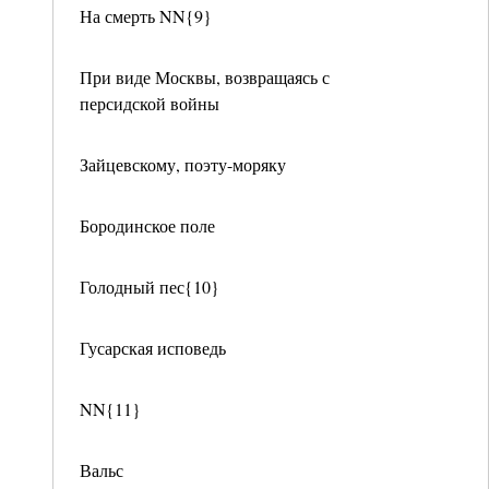
На смерть NN{9}
При виде Москвы, возвращаясь с
персидской войны
Зайцевскому, поэту-моряку
Бородинское поле
Голодный пес{10}
Гусарская исповедь
NN{11}
Вальс