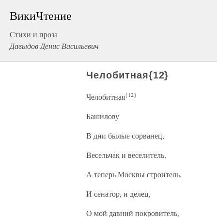
ВикиЧтение
Стихи и проза
Давыдов Денис Васильевич
Челобитная{12}
{12}
Челобитная
Башилову
В дни былые сорванец,
Весельчак и веселитель,
А теперь Москвы строитель,
И сенатор, и делец,
О мой давний покровитель,