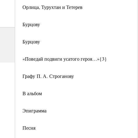
Орлица, Турухтан и Тетерев
Бурцову
Бурцову
«Поведай подвиги усатого героя…»{3}
Графу П. А. Строганову
В альбом
Эпиграмма
Песня