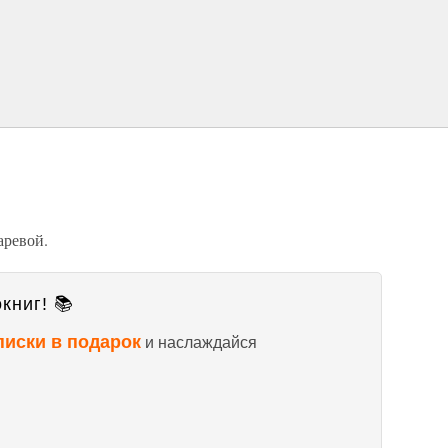
аревой.
книг! 📚
писки в подарок
и наслаждайся