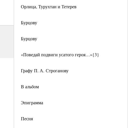
Орлица, Турухтан и Тетерев
Бурцову
Бурцову
«Поведай подвиги усатого героя…»{3}
Графу П. А. Строганову
В альбом
Эпиграмма
Песня