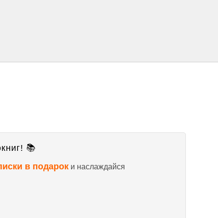
книг! 📚
писки в подарок
и наслаждайся