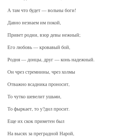
А там что будет — вольны боги!
Давно незнаем им покой,
Привет родни, взор девы нежный;
Его любовь — кровавый бой,
Родня — донцы, друг — конь надежный.
Он чрез стремнины, чрез холмы
Отважно всадника проносит,
То чутко шевелит ушьми,
То фыркает, то у?дил просит.
Еще их скок приметен был
На высях за преградной Нарой,