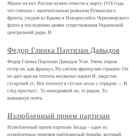
Махно на юге России нужно отнести к марту 1918 года,
что совпало с окончательным развалом Румынского
фронта, уходом из Крыма в Новороссийск Черноморского
флота и последними днями существования Украинской
центральной рады. В
Федор Глинка Партизан Давыдов
Федор Глинка Партизан Давыдов Усач. Умом, пером
остер он, как француз, Но саблею французам страшен: Он
не дает врагам топтать несжатых пашен И, закрутив
гусарский ус, Вот потонул в густых лесах с отрядом — И
след простыл!.. То невидимкой он, то рядом, То,
вынырнув опять,
Излюбленный прием партизан
Излюбленный прием партизан Засада – один из
излюбленных приемов партизанской борьбы, который