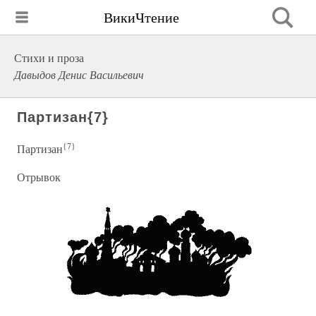
ВикиЧтение
Стихи и проза
Давыдов Денис Васильевич
Партизан{7}
{7}
Партизан
Отрывок