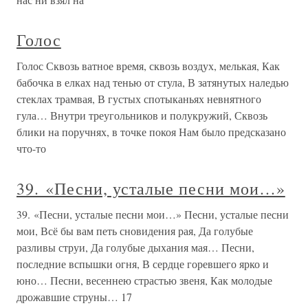
Голос
Голос Сквозь ватное время, сквозь воздух, мелькая, Как
бабочка в елках над тенью от стула, В затянутых наледью
стеклах трамвая, В густых спотыканьях невнятного
гула… Внутри треугольников и полукружий, Сквозь
блики на поручнях, в точке покоя Нам было предсказано
что-то
39. «Песни, усталые песни мои…»
39. «Песни, усталые песни мои…» Песни, усталые песни
мои, Всё бы вам петь сновидения рая, Да голубые
разливы струи, Да голубые дыхания мая… Песни,
последние вспышки огня, В сердце горевшего ярко и
юно… Песни, весеннею страстью звеня, Как молодые
дрожавшие струны… 17