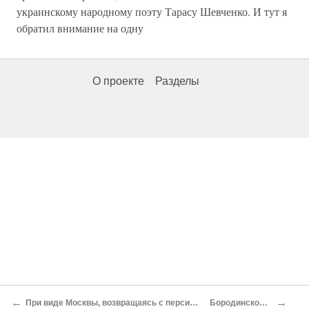
украинскому народному поэту Тарасу Шевченко. И тут я
обратил внимание на одну
О проекте
Разделы
←
→
При виде Москвы, возвращаясь с персидской войны
Бородинское поле