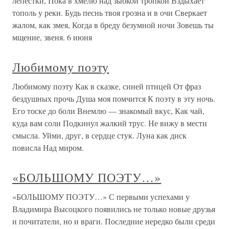
лепестки, Пока в хмелю над зыбкой тропкой Вздыхает
тополь у реки. Будь песнь твоя грозна и в очи Сверкает
жалом, как змея, Когда в бреду безумной ночи Зовешь ты
мщение, звеня. 6 июня
Любимому поэту
Любимому поэту Как в сказке, синей птицей От фраз
бездушных прочь Душа моя помчится К поэту в эту ночь.
Его тоске до боли Внемлю — знакомый вкус, Как чай,
куда вам соли Подкинул жалкий трус. Не вижу в мести
смысла. Уйми, друг, в сердце стук. Луна как диск
повисла Над миром.
«БОЛЬШОМУ ПОЭТУ…»
«БОЛЬШОМУ ПОЭТУ…» С первыми успехами у
Владимира Высоцкого появились не только новые друзья
и почитатели, но и враги. Последние нередко были среди