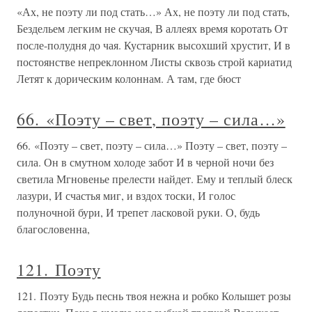
«Ах, не поэту ли под стать…» Ах, не поэту ли под стать,
Бездельем легким не скучая, В аллеях время коротать От
после-полудня до чая. Кустарник высохший хрустит, И в
постоянстве непреклонном Листы сквозь строй кариатид
Летят к дорическим колоннам. А там, где бюст
66. «Поэту – свет, поэту – сила…»
66. «Поэту – свет, поэту – сила…» Поэту – свет, поэту –
сила. Он в смутном холоде забот И в черной ночи без
светила Мгновенье прелести найдет. Ему и теплый блеск
лазури, И счастья миг, и вздох тоски, И голос
полуночной бури, И трепет ласковой руки. О, будь
благословенна,
121. Поэту
121. Поэту Будь песнь твоя нежна и робко Колышет розы