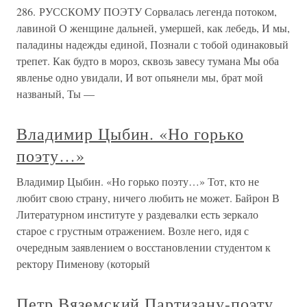
286. РУССКОМУ ПОЭТУ Сорвалась легенда потоком,
лавиной О женщине дальней, умершей, как лебедь, И мы,
паладины надежды единой, Познали с тобой одинаковый
трепет. Как будто в мороз, сквозь завесу тумана Мы оба
явленье одно увидали, И вот опьянели мы, брат мой
названый, Ты —
Владимир Цыбин. «Но горько
поэту…»
Владимир Цыбин. «Но горько поэту…» Тот, кто не
любит свою страну, ничего любить не может. Байрон В
Литературном институте у раздевалки есть зеркало
старое с грустным отражением. Возле него, идя с
очередным заявлением о восстановлении студентом к
ректору Пименову (который
Петр Вяземский Партизану-поэту