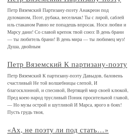
Петр Вяземский Партизану-поэту Анакреон под
дуломаном, Поэт, рубака, весельчак! Ты с лирой, саблей
иль стаканом Равно не попадешь впросак. Носи любви и
Марсу дани! Со славой крепок твой союз: В день брани
— ты любитель брани! В день мира — ты любимец муз!
Душа, двойным
Петр Вяземский К партизану-поэту
Петр Вяземский К партизану-поэту Давыдов, баловень
счастливый Не той волшебницы слепой, И
благосклонной, и спесивой, Вертящей мир своей клюкой,
Пред коею народ трусливый Поник просительной главой,
— Но музы острой и шутливой И Марса, ярого в боях!
Пусть грудь твоя,
«Ах, не поэту ли под стать…»