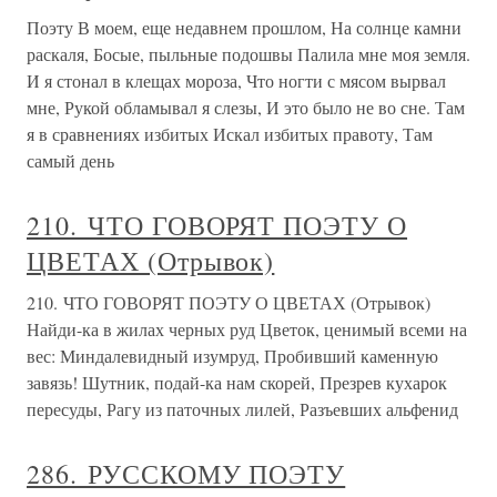
Поэту В моем, еще недавнем прошлом, На солнце камни
раскаля, Босые, пыльные подошвы Палила мне моя земля.
И я стонал в клещах мороза, Что ногти с мясом вырвал
мне, Рукой обламывал я слезы, И это было не во сне. Там
я в сравнениях избитых Искал избитых правоту, Там
самый день
210. ЧТО ГОВОРЯТ ПОЭТУ О
ЦВЕТАХ (Отрывок)
210. ЧТО ГОВОРЯТ ПОЭТУ О ЦВЕТАХ (Отрывок)
Найди-ка в жилах черных руд Цветок, ценимый всеми на
вес: Миндалевидный изумруд, Пробивший каменную
завязь! Шутник, подай-ка нам скорей, Презрев кухарок
пересуды, Рагу из паточных лилей, Разъевших альфенид
286. РУССКОМУ ПОЭТУ