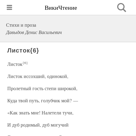
ВикиЧтение
Стихи и проза
Давыдов Денис Васильевич
Листок{6}
{6}
Листок
Листок иссохший, одинокой,
Пролетный гость степи широкой,
Куда твой путь, голубчик мой? —
«Как знать мне! Налетели тучи,
И дуб родимый, дуб могучий