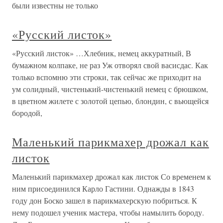
были известны не только
«Русский листок»
«Русский листок» …Хлебник, немец аккуратный, В
бумажном колпаке, не раз Уж отворял свой васисдас. Как
только вспомню эти строки, так сейчас же приходит на
ум солидный, чистенький-чистенький немец с брюшком,
в цветном жилете с золотой цепью, блондин, с вьющейся
бородой,
Маленький парикмахер дрожал как
листок
Маленький парикмахер дрожал как листок Со временем к
ним присоединился Карло Гастини. Однажды в 1843
году дон Боско зашел в парикмахерскую побриться. К
нему подошел ученик мастера, чтобы намылить бороду.