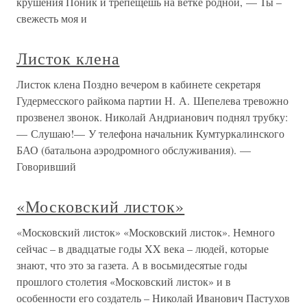
крушения Поник и трепещешь на ветке родной, — Ты –
свежесть моя и
Листок клена
Листок клена Поздно вечером в кабинете секретаря
Гудермесского райкома партии Н. А. Шепелева тревожно
прозвенел звонок. Николай Андрианович поднял трубку:
— Слушаю!— У телефона начальник Кумтуркалинского
БАО (батальона аэродромного обслуживания). —
Говоривший
«Московский листок»
«Московский листок» «Московский листок». Немного
сейчас – в двадцатые годы XX века – людей, которые
знают, что это за газета. А в восьмидесятые годы
прошлого столетия «Московский листок» и в
особенности его создатель – Николай Иванович Пастухов