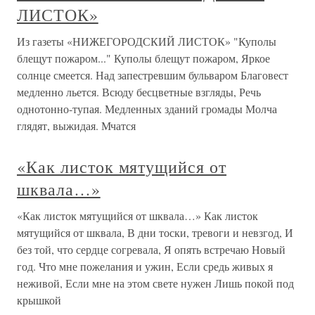
ЛИСТОК»
Из газеты «НИЖЕГОРОДСКИЙ ЛИСТОК» "Куполы
блещут пожаром..." Куполы блещут пожаром, Яркое
солнце смеется. Над запестревшим бульваром Благовест
медленно льется. Всюду бесцветные взгляды, Речь
однотонно-тупая. Медленных зданий громады Молча
глядят, выжидая. Мчатся
«Как листок мятущийся от
шквала…»
«Как листок мятущийся от шквала…» Как листок
мятущийся от шквала, В дни тоски, тревоги и невзгод, И
без той, что сердце согревала, Я опять встречаю Новый
год. Что мне пожелания и ужин, Если средь живых я
неживой, Если мне на этом свете нужен Лишь покой под
крышкой