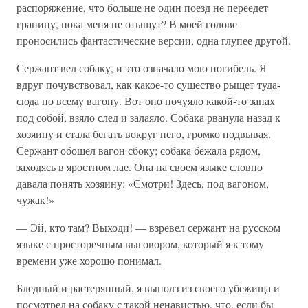
распоряжение, что больше не один поезд не переедет
границу, пока меня не отыщут? В моей голове
проносились фантастические версии, одна глупее другой.
Сержант вел собаку, и это означало мою погибель. Я
вдруг почувствовал, как какое-то существо рыщет туда-
сюда по всему вагону. Вот оно почуяло какой-то запах
под собой, взяло след и залаяло. Собака рванула назад к
хозяину и стала бегать вокруг него, громко подвывая.
Сержант обошел вагон сбоку; собака бежала рядом,
заходясь в яростном лае. Она на своем языке словно
давала понять хозяину: «Смотри! Здесь, под вагоном,
чужак!»
— Эй, кто там? Выходи! — взревел сержант на русском
языке с просторечным выговором, который я к тому
времени уже хорошо понимал.
Бледный и растерянный, я выполз из своего убежища и
посмотрел на собаку с такой ненавистью, что, если бы