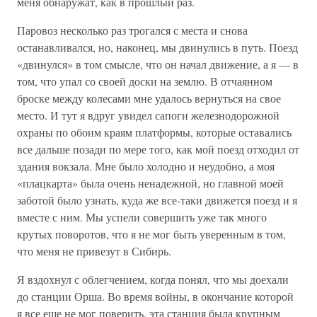
меня обнаружат, как в прошлый раз.
Паровоз несколько раз трогался с места и снова
останавливался, но, наконец, мы двинулись в путь. Поезд
«двинулся» в том смысле, что он начал движение, а я — в
том, что упал со своей доски на землю. В отчаянном
броске между колесами мне удалось вернуться на свое
место. И тут я вдруг увидел сапоги железнодорожной
охраны по обоим краям платформы, которые оставались
все дальше позади по мере того, как мой поезд отходил от
здания вокзала. Мне было холодно и неудобно, а моя
«плацкарта» была очень ненадежной, но главной моей
заботой было узнать, куда же все-таки движется поезд и я
вместе с ним. Мы успели совершить уже так много
крутых поворотов, что я не мог быть уверенным в том,
что меня не привезут в Сибирь.
Я вздохнул с облегчением, когда понял, что мы доехали
до станции Орша. Во время войны, в окончание которой
я все еще не мог поверить, эта станция была крупным