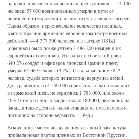
направили выявленных военных преступников — 14 100
человек; 57 000 военнопленных умерли в пути от
болезней и отморожений, не достигнув тыловых лагерей.
Таким образом, первоначальное количество пленных,
взятых Красной армией на европейском театре военных
действий, — 4 377 300 человек, а в лагерях НКВД
(обычных) было позже учтено 3 486 200 немцев и их
европейских союзников. Из взятых в советский плен
640 276 солдат и офицеров японской армии в плену
умерло 62 069 человек (9,7%). Остальные (кроме 842
человек, судьба которых неизвестна) вернулись домой.
Для сравнения: из 4 559 000 советских солдат, попавших
в германский плен, не вернулись 1 783 000, или около
40% (хотя в их число входит около 180 000, бежавших на
Запад, а также десятки тысяч ставших на путь измены и
погибших на стороне вермахта. — Ред.)
Вскоре после моего возвращения в главный лагерь туда
прибыла новая партия пленных из Восточной Пруссии,