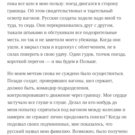
пока все шло в мою пользу: поезд двигался в сторону
границы. Об этом свидетельствовал и тщательный
осмотр вагонов. Русские солдаты ходили надо мной то
туда, то сюда. Они перекрикивались друг с другом,
тыкали штыками и обстукивали все подозрительные
места, но так и не заметили моего убежища. Когда они
ушли, я закрыл глаза и вздохнул с облегчением, не в
силах поверить в свою удачу. Один гудок, толчок поезда,
короткий перегон — и мы будем в Польше.
Но моим мечтам снова не суждено было осуществиться.
Позади солдат, проверявших вагоны, шел сержант,
должно быть, командир подразделения,
контролировавшего движение через границу. Мое сердце
застучало все глуше и глуше. Делал ли кто-нибудь до
меня попытку спрятаться под вагоном между колесами и
намерен ли сержант лично продолжить поиски? Когда он
подозвал своих подчиненных, мне показалось, что
русский назвал мою фамилию. Возможно, было получено