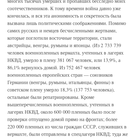
многих тысячах умерших и пропавших бесследно моих
соотечественников. К тому времени война давно уже
кончилась, и вся эта анонимность и секретность была
вызвана лишь политическими соображениями. Помимо
самих русских и немцев бесчисленными жертвами,
которые поглотили восточные территории, стали
австрийцы, венгры, румыны и японцы. (Из 2 733 739
человек военнопленных вермахта, учтенных в лагерях
НКВД, умерло в плену 381 067 человек, или 13,9%, а
86,1% вернулось домой. Из 752 467 человек
военнопленных европейских стран — союзников
Германии (венгры, румыны, итальянцы, финны) в
советском плену умерло 18,3% (137 753 человека),
остальные были репатриированы. Кроме
вышеперечисленных военнопленных, учтенных в
лагерях НКВД, около 600 000 пленных было после
проверки отпущено домой прямо на фронтах; более
220 000 пленных из числа граждан СССР, служивших в
вермахте, были отправлены в спецлагеря НКВД; туда же