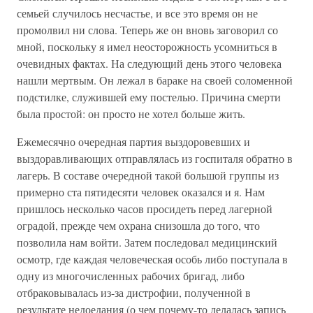
семьей случилось несчастье, и все это время он не
промолвил ни слова. Теперь же он вновь заговорил со
мной, поскольку я имел неосторожность усомниться в
очевидных фактах. На следующий день этого человека
нашли мертвым. Он лежал в бараке на своей соломенной
подстилке, служившей ему постелью. Причина смерти
была простой: он просто не хотел больше жить.
Ежемесячно очередная партия выздоровевших и
выздоравливающих отправлялась из госпиталя обратно в
лагерь. В составе очередной такой большой группы из
примерно ста пятидесяти человек оказался и я. Нам
пришлось несколько часов просидеть перед лагерной
оградой, прежде чем охрана снизошла до того, что
позволила нам войти. Затем последовал медицинский
осмотр, где каждая человеческая особь либо поступала в
одну из многочисленных рабочих бригад, либо
отбраковывалась из-за дистрофии, полученной в
результате недоедания (о чем почему-то делалась запись