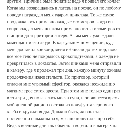
другим. Причина была понятна: ведь я подвел его коллег.
Когда мы возвращались в лагерь на поезде, он по любому
поводу награждал меня ударом приклада. То же самое
продолжалось примерно каждые сто метров, когда он
сопровождал меня пешком примерно пять километров от
станции до территории лагеря. А там меня уже ждали
комендант и его люди. В караульном помещении, куда
меня доставил конвоир, меня избивали до тех пор, пока
все мое тело не покрылось кровоподтеками, а одежда не
превратилась в лохмотья. Затем пинками меня отправили
в камеру, где я пролежал три дня, каждую минуту ожидая
продолжения издевательств. Но приговор, который
огласил мне угрюмый ефрейтор, оказался неожиданно
мягким: трое суток ареста. При этом мне только один раз
в эти три дня полагалась миска супа, в оставшееся время
мой дневной рацион состоял из полуфунта черствого
хлеба и кружки воды. Должно быть, жизнь стала
постепенно налаживаться, мрачно пошутил я про себя.
Ведь в военные дни так обычно и кормили в лагерях для