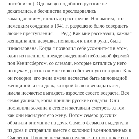
пособников). Однако до подобного русские не
докатились, а бесчинства преследовались
командованием, вплоть до расстрелов. Напомним, что
немецким солдатам в 1941 г. разрешено было совершать
любые преступления. — Ред.) Как мне рассказали, каждая
женщина или девушка, попавшая к ним в руки, была
изнасилована. Когда я позволил себе усомниться в этом,
один из пленных, прежде владевший небольшой фермой
под Кенигсбергом, со слезами, которые катились у него
по щекам, рассказал мне свою собственную историю. Как
он говорил, его жена имела несчастье быть миловидной
женщиной, а его дочь, которой было двенадцать лет,
имела несчастье выглядеть взрослее своего возраста. Вся
семья ужинала, когда пришли русские солдаты. Они
поставили хозяина к стене и заставили смотреть за тем,
как они насилуют его жену. Потом семеро русских
обратили внимание на дочь. Самого фермера выдернули
из дома и отправили вместе с колонной военнопленных в
Смоленск. Прошло несколько недель с тех пор, как с его