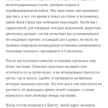
железнодорожным узлом, центром отдыха и
переформирования войск. Мы простояли там примерно
два часа, и все это время я лежал на спине и вспоминал,
какой была Орша при немецкой оккупации. Затем мы с
характерной для товарных поездов медленной скоростью
двинулись дальше; состав несколько раз останавливался
без видимых причин, и каждый раз я думал, не была ли
вызвана очередная неожиданная остановка начавшимися
поисками пленного, пропавшего в Смоленске.
После наступления темноты остановки сделались еще
более частыми. Опасаясь простыть насмерть или
оглохнуть из-за шума колес, я на четвереньках прополз в
вагон, где и заснул, удобно устроившись на бревнах,
которые оказались внутри. На этот раз я сам проснулся на
рассвете, не дожидаясь ярких огней станции, и снова
вернулся в свое убежище между вагонами.
Когда состав подходил к Бресту, мной вдруг овладела