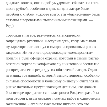
двадцать копеек, они порой умудрялись сбывать по пять-
шесть рублей, особенно в дни, когда в лагере были
перебои с хлебом. (Скорее всего, эти «бизнесмены» были
связаны с вороватыми тыловиками-снабженцами. —
Ред.)
Торговля в лагере, разумеется, категорически
запрещалась русскими. Наступил день, когда мыльный
пузырь торговли лопнул и импровизированный рынок
закрылся. Ничего не подозревающие «коммерсанты»
попали в руки офицера охраны, который в самый разгар
базарной торговли конфисковал у них товар и бесплатно
распределил его среди других обитателей лагеря. Один
из наших товарищей, который демонстрировал особенно
сильные способности к большому бизнесу и считался на
рынке настолько преуспевающим дельцом, что должен
был вскоре превратиться в «лагерного Рокфеллера», был
приговорен к двум неделям тяжелых работ и одиночному
заключению. Лагерное начальство шутило, что это