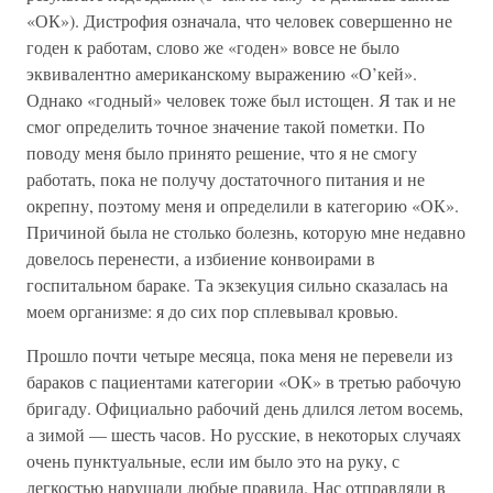
«ОК»). Дистрофия означала, что человек совершенно не
годен к работам, слово же «годен» вовсе не было
эквивалентно американскому выражению «О’кей».
Однако «годный» человек тоже был истощен. Я так и не
смог определить точное значение такой пометки. По
поводу меня было принято решение, что я не смогу
работать, пока не получу достаточного питания и не
окрепну, поэтому меня и определили в категорию «ОК».
Причиной была не столько болезнь, которую мне недавно
довелось перенести, а избиение конвоирами в
госпитальном бараке. Та экзекуция сильно сказалась на
моем организме: я до сих пор сплевывал кровью.
Прошло почти четыре месяца, пока меня не перевели из
бараков с пациентами категории «ОК» в третью рабочую
бригаду. Официально рабочий день длился летом восемь,
а зимой — шесть часов. Но русские, в некоторых случаях
очень пунктуальные, если им было это на руку, с
легкостью нарушали любые правила. Нас отправляли в