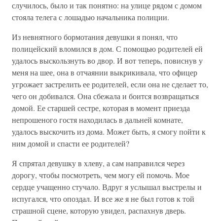
случилось, было и так понятно: на улице рядом с домом
стояла телега с лошадью начальника полиции.
Из невнятного бормотания девушки я понял, что
полицейский вломился в дом. С помощью родителей ей
удалось выскользнуть во двор. И вот теперь, повиснув у
меня на шее, она в отчаянии выкрикивала, что офицер
угрожает застрелить ее родителей, если она не сделает то,
чего он добивался. Она сбежала и боится возвращаться
домой. Ее старшей сестре, которая в момент приезда
непрошеного гостя находилась в дальней комнате,
удалось выскочить из дома. Может быть, я смогу пойти к
ним домой и спасти ее родителей?
Я спрятал девушку в хлеву, а сам направился через
дорогу, чтобы посмотреть, чем могу ей помочь. Мое
сердце учащенно стучало. Вдруг я услышал выстрелы и
испугался, что опоздал. И все же я не был готов к той
страшной сцене, которую увидел, распахнув дверь.