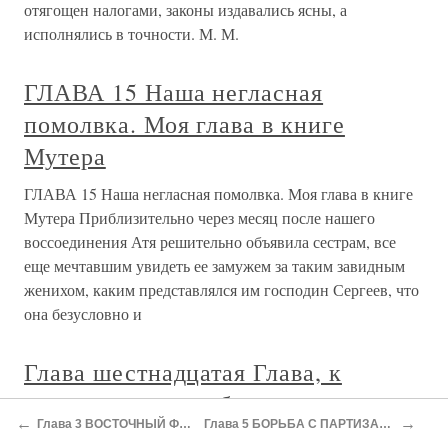
отягощен налогами, законы издавались ясны, а
исполнялись в точности. М. М.
ГЛАВА 15 Наша негласная
помолвка. Моя глава в книге
Мутера
ГЛАВА 15 Наша негласная помолвка. Моя глава в книге
Мутера Приблизительно через месяц после нашего
воссоединения Атя решительно объявила сестрам, все
еще мечтавшим увидеть ее замужем за таким завидным
женихом, каким представлялся им господин Сергеев, что
она безусловно и
Глава шестнадцатая Глава, к
предыдущим как будто никакого
←
→
Глава 3 ВОСТОЧНЫЙ ФРОНТ
Глава 5 БОРЬБА С ПАРТИЗАНАМИ
отношения не имеющая