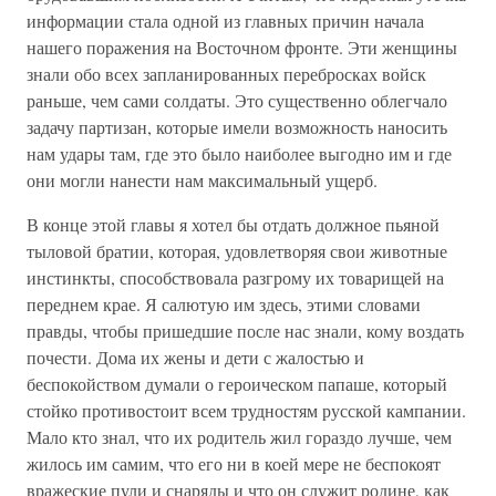
информации стала одной из главных причин начала
нашего поражения на Восточном фронте. Эти женщины
знали обо всех запланированных перебросках войск
раньше, чем сами солдаты. Это существенно облегчало
задачу партизан, которые имели возможность наносить
нам удары там, где это было наиболее выгодно им и где
они могли нанести нам максимальный ущерб.
В конце этой главы я хотел бы отдать должное пьяной
тыловой братии, которая, удовлетворяя свои животные
инстинкты, способствовала разгрому их товарищей на
переднем крае. Я салютую им здесь, этими словами
правды, чтобы пришедшие после нас знали, кому воздать
почести. Дома их жены и дети с жалостью и
беспокойством думали о героическом папаше, который
стойко противостоит всем трудностям русской кампании.
Мало кто знал, что их родитель жил гораздо лучше, чем
жилось им самим, что его ни в коей мере не беспокоят
вражеские пули и снаряды и что он служит родине, как