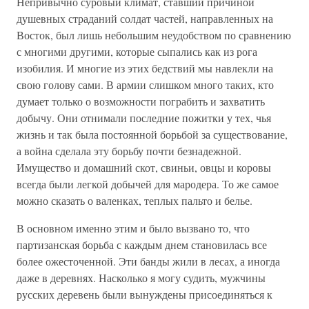
Непривычно суровый климат, ставший причиной
душевных страданий солдат частей, направленных на
Восток, был лишь небольшим неудобством по сравнению
с многими другими, которые сыпались как из рога
изобилия. И многие из этих бедствий мы навлекли на
свою голову сами. В армии слишком много таких, кто
думает только о возможности пограбить и захватить
добычу. Они отнимали последние пожитки у тех, чья
жизнь и так была постоянной борьбой за существование,
а война сделала эту борьбу почти безнадежной.
Имущество и домашний скот, свиньи, овцы и коровы
всегда были легкой добычей для мародера. То же самое
можно сказать о валенках, теплых пальто и белье.
В основном именно этим и было вызвано то, что
партизанская борьба с каждым днем становилась все
более ожесточенной. Эти банды жили в лесах, а иногда
даже в деревнях. Насколько я могу судить, мужчины
русских деревень были вынуждены присоединяться к