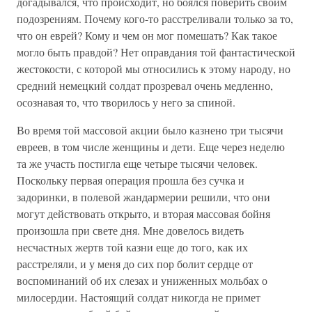
догадывался, что происходит, но боялся поверить своим
подозрениям. Почему кого-то расстреливали только за то,
что он еврей? Кому и чем он мог помешать? Как такое
могло быть правдой? Нет оправдания той фантастической
жестокости, с которой мы относились к этому народу, но
средний немецкий солдат прозревал очень медленно,
осознавая то, что творилось у него за спиной.
Во время той массовой акции было казнено три тысячи
евреев, в том числе женщины и дети. Еще через неделю
та же участь постигла еще четыре тысячи человек.
Поскольку первая операция прошла без сучка и
задоринки, в полевой жандармерии решили, что они
могут действовать открыто, и вторая массовая бойня
произошла при свете дня. Мне довелось видеть
несчастных жертв той казни еще до того, как их
расстреляли, и у меня до сих пор болит сердце от
воспоминаний об их слезах и униженных мольбах о
милосердии. Настоящий солдат никогда не примет