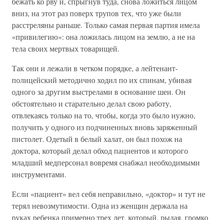
бежать ко рву и, спрыгнув туда, снова ложиться лицом
вниз, на этот раз поверх трупов тех, что уже были
расстреляны раньше. Только самая первая партия имела
«привилегию»: она ложилась лицом на землю, а не на
тела своих мертвых товарищей.
Так они и лежали в четком порядке, а лейтенант-
полицейский методично ходил по их спинам, убивая
одного за другим выстрелами в основание шеи. Он
обстоятельно и старательно делал свою работу,
отвлекаясь только на то, чтобы, когда это было нужно,
получить у одного из подчиненных вновь заряженный
пистолет. Одетый в белый халат, он был похож на
доктора, который делал обход пациентов и которого
младший медперсонал вовремя снабжал необходимыми
инструментами.
Если «пациент» вел себя неправильно, «доктор» и тут не
терял невозмутимости. Одна из женщин держала на
руках ребенка примерно трех лет, который, рыдая, громко