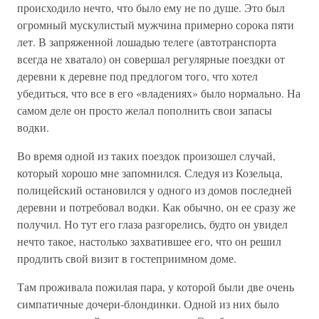
происходило нечто, что было ему не по душе. Это был
огромный мускулистый мужчина примерно сорока пяти
лет. В запряженной лошадью телеге (автотранспорта
всегда не хватало) он совершал регулярные поездки от
деревни к деревне под предлогом того, что хотел
убедиться, что все в его «владениях» было нормально. На
самом деле он просто желал пополнить свои запасы
водки.
Во время одной из таких поездок произошел случай,
который хорошо мне запомнился. Следуя из Козельца,
полицейский остановился у одного из домов последней
деревни и потребовал водки. Как обычно, он ее сразу же
получил. Но тут его глаза разгорелись, будто он увидел
нечто такое, настолько захватившее его, что он решил
продлить свой визит в гостеприимном доме.
Там проживала пожилая пара, у которой были две очень
симпатичные дочери-блондинки. Одной из них было