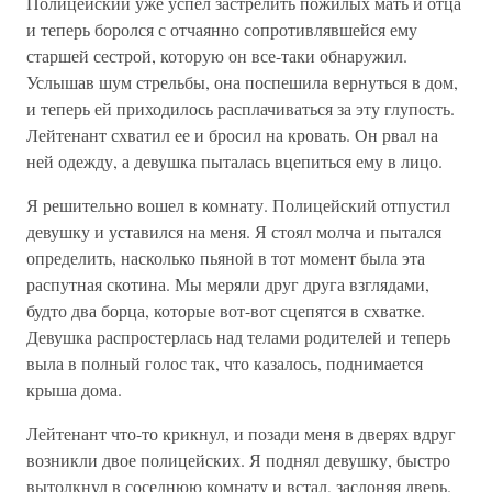
Полицейский уже успел застрелить пожилых мать и отца
и теперь боролся с отчаянно сопротивлявшейся ему
старшей сестрой, которую он все-таки обнаружил.
Услышав шум стрельбы, она поспешила вернуться в дом,
и теперь ей приходилось расплачиваться за эту глупость.
Лейтенант схватил ее и бросил на кровать. Он рвал на
ней одежду, а девушка пыталась вцепиться ему в лицо.
Я решительно вошел в комнату. Полицейский отпустил
девушку и уставился на меня. Я стоял молча и пытался
определить, насколько пьяной в тот момент была эта
распутная скотина. Мы меряли друг друга взглядами,
будто два борца, которые вот-вот сцепятся в схватке.
Девушка распростерлась над телами родителей и теперь
выла в полный голос так, что казалось, поднимается
крыша дома.
Лейтенант что-то крикнул, и позади меня в дверях вдруг
возникли двое полицейских. Я поднял девушку, быстро
вытолкнул в соседнюю комнату и встал, заслоняя дверь.