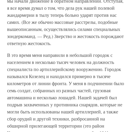
мы начали движение в обратном направлении. Отступая,
я все время думал о том, что дела рук нашей полевой
жандармерии в тылу теперь больно ударят против нас
самих. (Все же обычно массовые расстрелы, подобные
вышеописанным, осуществлялись силами специальных
зондеркоманд. — Ред.) Зверство и жестокость порождают
ответную жестокость.
В это время меня направили в небольшой городок с
населением в несколько тысяч человек на должность
специалиста по артиллерийскому вооружению. Городок
назывался Козелец и находился примерно в тысяче
километров от линии фронта. У меня в подчинении было
семь солдат, собранных из разных частей, грузовая
автомашина и несколько лошадей. Нашей задачей был
подрыв захваченных у противника снарядов, которые не
могли быть использованы нашей артиллерией, а также
сбор орудий и другой техники, разбросанной на
обширной прилегающей территории (это район