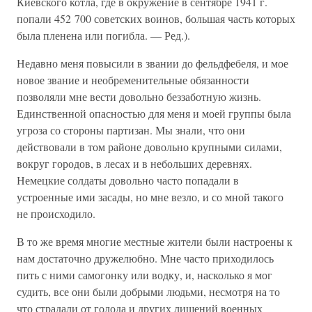
Киевского котла, где в окружение в сентябре 1941 г.
попали 452 700 советских воинов, большая часть которых
была пленена или погибла. — Ред.).
Недавно меня повысили в звании до фельдфебеля, и мое
новое звание и необременительные обязанности
позволяли мне вести довольно беззаботную жизнь.
Единственной опасностью для меня и моей группы была
угроза со стороны партизан. Мы знали, что они
действовали в том районе довольно крупными силами,
вокруг городов, в лесах и в небольших деревнях.
Немецкие солдаты довольно часто попадали в
устроенные ими засады, но мне везло, и со мной такого
не происходило.
В то же время многие местные жители были настроены к
нам достаточно дружелюбно. Мне часто приходилось
пить с ними самогонку или водку, и, насколько я мог
судить, все они были добрыми людьми, несмотря на то
что страдали от голода и других лишений военных