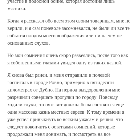
участие в подобной бойне, которая достойна лишь
мясника.
Когда я рассказал обо всем этом своим товарищам, мне не
верили, и я сам поневоле засомневался, не были ли все те
события плодом моего воображения или ни на чем не
основанных слухов.
Но мои сомнения очень скоро развеялись, после того как
я собственными глазами увидел одну из таких казней.
Я снова был ранен, и меня отправили в полевой
госпиталь в городе Ровно, примерно в пятидесяти
километрах от Дубно. На период выздоровления мне
разрешили совершать прогулки по городу. Повсюду
ходили слухи, что вот-вот должна была состояться еще
одна массовая казнь местных евреев. К тому времени я
уже успел привыкнуть ко всяким ужасам и решил, что
следует покончить с остатками сомнений, которые
продолжали меня донимать, и посмотреть на все