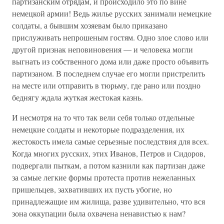
партизанским отрядам, и происходило это по вине
немецкой армии! Ведь жилье русских занимали немецкие
солдаты, а бывшим хозяевам было приказано
прислуживать непрошеным гостям. Одно злое слово или
другой признак неповиновения — и человека могли
выгнать из собственного дома или даже просто объявить
партизаном. В последнем случае его могли пристрелить
на месте или отправить в тюрьму, где рано или поздно
беднягу ждала жуткая жестокая казнь.
И несмотря на то что так вели себя только отдельные
немецкие солдаты и некоторые подразделения, их
жестокость имела самые серьезные последствия для всех.
Когда многих русских, этих Иванов, Петров и Сидоров,
подвергали пыткам, а потом казнили как партизан даже
за самые легкие формы протеста против нежеланных
пришельцев, захвативших их пусть убогие, но
принадлежащие им жилища, разве удивительно, что вся
зона оккупации была охвачена ненавистью к нам?