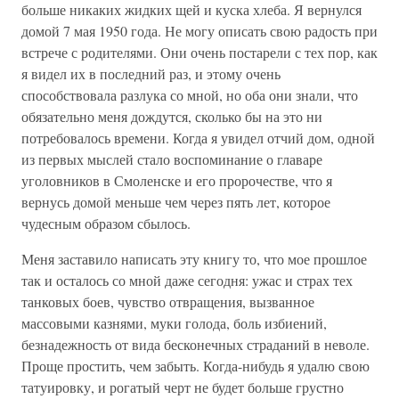
больше никаких жидких щей и куска хлеба. Я вернулся
домой 7 мая 1950 года. Не могу описать свою радость при
встрече с родителями. Они очень постарели с тех пор, как
я видел их в последний раз, и этому очень
способствовала разлука со мной, но оба они знали, что
обязательно меня дождутся, сколько бы на это ни
потребовалось времени. Когда я увидел отчий дом, одной
из первых мыслей стало воспоминание о главаре
уголовников в Смоленске и его пророчестве, что я
вернусь домой меньше чем через пять лет, которое
чудесным образом сбылось.
Меня заставило написать эту книгу то, что мое прошлое
так и осталось со мной даже сегодня: ужас и страх тех
танковых боев, чувство отвращения, вызванное
массовыми казнями, муки голода, боль избиений,
безнадежность от вида бесконечных страданий в неволе.
Проще простить, чем забыть. Когда-нибудь я удалю свою
татуировку, и рогатый черт не будет больше грустно