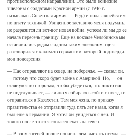
противоположном направлении. Это были воинские
эшелоны с солдатами Красной армии (с 1946 г.
называлась Советская армия. — Ред.) и полагавшейся им
по штату техникой. Увиденное заставило меня подумать,
не разразится ли вот-вот новая война, успеем ли мы до ее
начала пересечь границу. Еще на вокзале Челябинска мы
остановились рядом с одним таким эшелоном, где я
разговорился с каким-то сержантом, который подтвердил
мои подозрения.
— Нас отправляют на север, на побережье, — сказал он,
— потому что скоро будет война с Америкой. Но, — он
оглянулся по сторонам, чтобы убедиться, что никто нас
не подслушивает, — лично я собираюсь сойти с поезда и
отправиться в Казахстан. Там моя жена, по приказу
правительства ее отправили туда пять лет назад, когда я
был еще в Германии. Я хотел бы увидеться с ней. И
только после этого я согласен ехать на север.
— В зону лагерей проще попасть, чем выехать оттуда, —