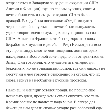
отправляться в Западную зону (зоны оккупации США,
Англии и Франции), где, по словам русских, совсем
нечего было есть и немцы голодали. (И это было
правдой. В ходу была пословица: «Отдай милую за
черпак кислой капусты» — немки были вынуждены
удовлетворять военнослужащих оккупационных сил
США, Англии и Франции, чтобы подкормить своих
безработных мужчин и детей. — Ред.) Несмотря на всю
эту пропаганду, многие мои товарищи, дома которых
находились в Восточной зоне, предпочли отправиться на
Запад. Они говорили, что лучше жить в лагерях для
бездомных, но не возвращаться домой, где они никогда не
смогут ни о чем говорить откровенно из страха, что их
снова вернут на необъятные русские просторы.
Наконец, и Лейпциг остался позади, но прошло еще
несколько дней, прежде чем я сумел ощутить, что тень
Кремля больше не нависает надо мной. В лагере для
беженцев нам давали сколько угодно разнообразной еды: