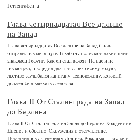
Готтенгафен, а
Глава четырнадцатая Все дальше
на Запад
Глава четырнадцатая Все дальше на Запад Снова
отправились мы в путь. В кабину полез мой давнишний
знакомец Гофунг. Как он стал важен! На нас и не
посмотрел, процедил два-три слова своему холую,
льстиво заулыбался капитану Чернокожину, который
должен был выехать следом за
Глава II От Сталинграда на Запад
до Берлина
Глава II От Сталинграда на Запад до Берлина Хождение к
Днепру и обратно. Окружения и отступление.
Породнились с Северным Донцом. Комдивы — мудрые