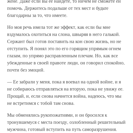
жене. Даже если вы ее найдете, то ничем не сможете ей
помочь. Держитесь подальше от тех мест и будьте
благодарны за то, что имеете.
Но моя речь имела тот же эффект, как если бы мне
вздумалось охотиться на слона, швыряя в него галькой.
Сержант был готов поставить на кон свою жизнь, но не
отступить. Я понял это по его горящим упрямым огнем
глазам, по упрямо расправленным плечам. Но, как все
убежденные в своей правоте люди, он говорил спокойно,
почти без эмоций.
— Ее забрали у меня, пока я воевал на одной войне, и я
не собираюсь отправляться на вторую, пока не увижу ее.
Прощай, и, если снова начнется война, надеюсь, что мы
не встретимся с тобой там снова.
Мы обменялись рукопожатиями, и он бросился к
тронувшемуся с места поезду, озлобленный решительный
мужчина, готовый вступить на путь саморазрушения.