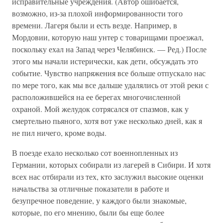
исправительные учреждения. (Автор ошибается,
возможно, из-за плохой информированности того
времени. Лагеря были и есть везде. Например, в
Мордовии, которую наш унтер с товарищами проезжал,
поскольку ехал на Запад через Челябинск. — Ред.) После
этого мы начали истерически, как дети, обсуждать это
событие. Чувство напряжения все больше отпускало нас
по мере того, как мы все дальше удалялись от этой реки с
расположившейся на ее берегах многочисленной
охраной. Мой желудок сотрясался от спазмов, как у
смертельно пьяного, хотя вот уже несколько дней, как я
не пил ничего, кроме воды.
В поезде ехало несколько сот военнопленных из
Германии, которых собирали из лагерей в Сибири. И хотя
всех нас отбирали из тех, кто заслужил высокие оценки
начальства за отличные показатели в работе и
безупречное поведение, у каждого были знакомые,
которые, по его мнению, были бы еще более