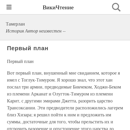
ВикиЧтение
Тамерлан
История Автор неизвестен --
Первый план
Первый план
Вот первый план, внушенный мне свиданием, которое я
имел с Тоглук-Тимуром. Я хорошо знал, что этот хан
послал три армии, предводимые Бикчеком, Ходжи-Беком
из племени Арканат и Олугток-Тимуром из племени
Карит, с другими эмирами Джетта, разорить царство
Трансоксании. Эти предводители расположились лагерем
близ Хизара; я решил пойти к ним и предложить им
суммы, достаточные для того, чтобы прельстить их и
отсрочить разорение и опустошение этого царства до