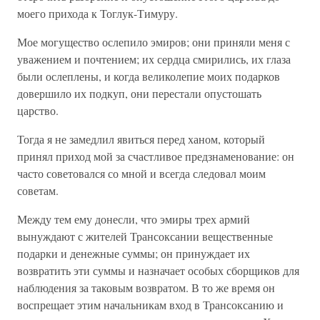
моего прихода к Тоглук-Тимуру.
Мое могущество ослепило эмиров; они приняли меня с
уважением и почтением; их сердца смирились, их глаза
были ослеплены, и когда великолепие моих подарков
довершило их подкуп, они перестали опустошать
царство.
Тогда я не замедлил явиться перед ханом, который
принял приход мой за счастливое предзнаменование: он
часто советовался со мной и всегда следовал моим
советам.
Между тем ему донесли, что эмиры трех армий
вынуждают с жителей Трансоксании вещественные
подарки и денежные суммы; он принуждает их
возвратить эти суммы и назначает особых сборщиков для
наблюдения за таковым возвратом. В то же время он
воспрещает этим начальникам вход в Трансоксанию и