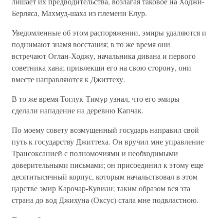
лишает их предводительства, возлагая таковое на Ходжи-
Берляса, Махмуд-шаха из племени Елур.
Уведомленные об этом распоряжении, эмиры удаляются и
поднимают знамя восстания; в то же время они
встречают Оглан-Ходжу, начальника дивана и первого
советника хана; привлекши его на свою сторону, они
вместе направляются к Джиттеху.
В то же время Тоглук-Тимур узнал, что его эмиры
сделали нападение на деревню Капчак.
По моему совету возмущенный государь направил свой
путь к государству Джиттеха. Он вручил мне управление
Трансоксанией с полномочиями и необходимыми
доверительными письмами; он присоединил к этому еще
десятитысячный корпус, которым начальствовал в этом
царстве эмир Карочар-Кувиан; таким образом вся эта
страна до вод Джихуна (Оксус) стала мне подвластною.