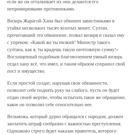
если же он отталкивает их они делаются его
непримиримыми противниками.
Визирь Жарагой-Хана был обвинен завистниками в
утайке нескольких тысяч золотых монет. Султан,
прочитавший это обвинение, позвал визиря и сказал ему
с упреком: «Какой же ты низкий! Министр такого
султана, как я, ты крадешь такую ничтожную сумму!»
Восхищенный подобным благоволением умный визирь
отдал хану всё, что имел, и таким образом сохранил свой
пост и имущество.
Если простой солдат, нарушая свои обязанности,
позволит себе поднять руку на слабого, пусть он будет
отдан своей жертве, чтобы испытать такое же обращение,
какое он позволял себе относительно нее.
Вельможа, который дурно обращался с народом, должен
заплатить штраф сообразно с важностью преступления.
Одинаково строго будет наказан правитель, которого