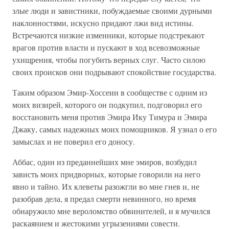
злые люди и завистники, побуждаемые своими дурными
наклонностями, искусно придают лжи вид истины.
Встречаются низкие изменники, которые подстрекают
врагов против власти и пускают в ход всевозможные
ухищрения, чтобы погубить верных слуг. Часто силою
своих происков они подрывают спокойствие государства.
Таким образом Эмир-Хоссеин в сообществе с одним из
моих визирей, которого он подкупил, подговорил его
восстановить меня против Эмира Ику Тимура и Эмира
Джаку, самых надежных моих помощников. Я узнал о его
замыслах и не поверил его доносу.
Аббас, один из преданнейших мне эмиров, возбудил
зависть моих придворных, которые говорили на него
явно и тайно. Их клеветы разожгли во мне гнев и, не
разобрав дела, я предал смерти невинного, но время
обнаружило мне вероломство обвинителей, и я мучился
раскаянием и жестокими угрызениями совести.