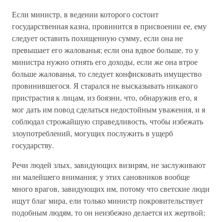
Если министр, в ведении которого состоит
государственная казна, провинится в присвоении ее, ему
следует оставить похищенную сумму, если она не
превышает его жалованья; если она вдвое больше, то у
министра нужно отнять его доходы, если же она втрое
больше жалованья, то следует конфисковать имущество
провинившегося. Я старался не высказывать никакого
пристрастия к лицам, из боязни, что, обнаружив его, я
мог дать им повод сделаться недостойным уважения, и я
соблюдал строжайшую справедливость, чтобы избежать
злоупотреблений, могущих послужить в ущерб
государству.
Речи людей злых, завидующих визирям, не заслуживают
ни малейшего внимания; у этих сановников вообще
много врагов, завидующих им, потому что светские люди
ищут благ мира, ели только министр покровительствует
подобным людям, то он неизбежно делается их жертвой;