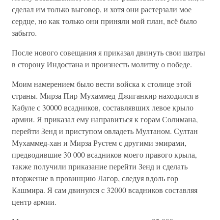
сделал им только выговор, и хотя они растерзали мое
сердце, но как только они приняли мой план, всё было
забыто.
После нового совещания я приказал двинуть свои шатры
в сторону Индостана и произнесть молитву о победе.
Моим намерением было вести войска к столице этой
страны. Мирза Пир-Мухаммед-Джиганкир находился в
Кабуле с 30000 всадников, составлявших левое крыло
армии. Я приказал ему направиться к горам Солимана,
перейти Зенд и приступом овладеть Мултаном. Султан
Мухаммед-хан и Мирза Рустем с другими эмирами,
предводившие 30 000 всадников моего правого крыла,
также получили приказание перейти Зенд и сделать
вторжение в провинцию Лагор, следуя вдоль гор
Кашмира. Я сам двинулся с 32000 всадников составляя
центр армии.