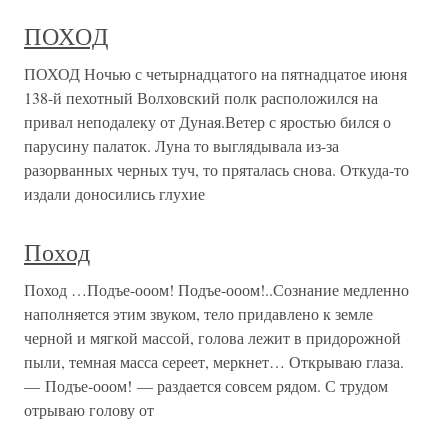
ПОХОД
ПОХОД Ночью с четырнадцатого на пятнадцатое июня
138-й пехотный Волховский полк расположился на
привал неподалеку от Дуная.Ветер с яростью бился о
парусину палаток. Луна то выглядывала из-за
разорванных черных туч, то пряталась снова. Откуда-то
издали доносились глухие
Поход
Поход …Подъе-ооом! Подъе-ооом!..Сознание медленно
наполняется этим звуком, тело придавлено к земле
черной и мягкой массой, голова лежит в придорожной
пыли, темная масса сереет, меркнет… Открываю глаза.
— Подъе-ооом! — раздается совсем рядом. С трудом
отрываю голову от