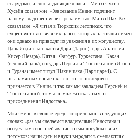
снарядами, и слоны, давящие людей». Мирза Султан-
Хусейн сказал мне: «Завоевание Индии подчинит
нашему владычеству четыре климата». Мирза Шах-Рах
сказал мне: «Я читал в Тюркских летописях, что
существует пять великих царей, которых настоящих имен
они однако не приводят из уважения в их могуществу.
Царь Индии называется Дари (Дарий), царь Анатолии -
Кисер (Цезарь), Китая - Фагфур, Туркестана - Какан
(великий царь), государь Персии и Трансоксании (Ирана
и Турана) имеет титул Шахиншаха (Царя царей). С
незапамятных времен власть этого последнего
признается в Индии, и так как мы завладеем Персией и
Трансоксанией, то мы не можем отказаться от
присоединения Индостана».
Мои эмиры в свою очередь говорили мне в следующих
словах: «раз мы сделаемся владетелями Индостана и
оснуем там свое пребывание, то мы погубим своих
потомков; наши дети и внуки выродятся, смешаются с