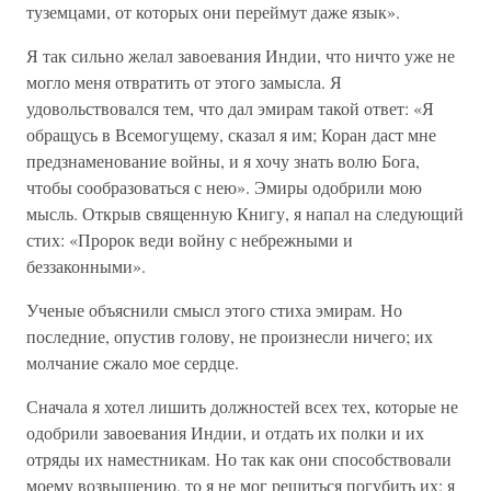
туземцами, от которых они переймут даже язык».
Я так сильно желал завоевания Индии, что ничто уже не
могло меня отвратить от этого замысла. Я
удовольствовался тем, что дал эмирам такой ответ: «Я
обращусь в Всемогущему, сказал я им; Коран даст мне
предзнаменование войны, и я хочу знать волю Бога,
чтобы сообразоваться с нею». Эмиры одобрили мою
мысль. Открыв священную Книгу, я напал на следующий
стих: «Пророк веди войну с небрежными и
беззаконными».
Ученые объяснили смысл этого стиха эмирам. Но
последние, опустив голову, не произнесли ничего; их
молчание сжало мое сердце.
Сначала я хотел лишить должностей всех тех, которые не
одобрили завоевания Индии, и отдать их полки и их
отряды их наместникам. Но так как они способствовали
моему возвышению, то я не мог решиться погубить их; я