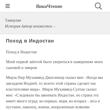
ВикиЧтение
Тамерлан
История Автор неизвестен --
Поход в Индостан
Поход в Индостан
Моей первой заботой было увериться в намерениях моих
сыновей и эмиров.
Мирза Пир-Мухаммед-Джиганкир сказал мне: «Когда мы
завладеем Индией, то золото этой страны сделает нас
властителями мира». Мирза Мухаммед-Султан сказал
мне: «Следовало бы завоевать Индостан, но страна эта
имеет много оград: во-первых, моря, во-вторых - леса и
пустыни, наконец, воины, вооруженные всякими