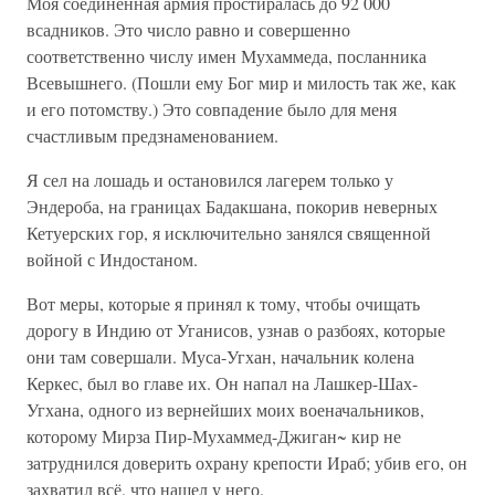
Моя соединенная армия простиралась до 92 000
всадников. Это число равно и совершенно
соответственно числу имен Мухаммеда, посланника
Всевышнего. (Пошли ему Бог мир и милость так же, как
и его потомству.) Это совпадение было для меня
счастливым предзнаменованием.
Я сел на лошадь и остановился лагерем только у
Эндероба, на границах Бадакшана, покорив неверных
Кетуерских гор, я исключительно занялся священной
войной с Индостаном.
Вот меры, которые я принял к тому, чтобы очищать
дорогу в Индию от Уганисов, узнав о разбоях, которые
они там совершали. Муса-Угхан, начальник колена
Керкес, был во главе их. Он напал на Лашкер-Шах-
Угхана, одного из вернейших моих военачальников,
которому Мирза Пир-Мухаммед-Джиган~ кир не
затруднился доверить охрану крепости Ираб; убив его, он
захватил всё, что нашел у него.