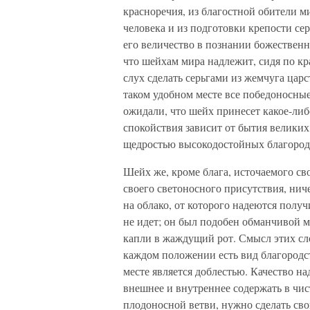
красноречия, из благостной обители 
человека и из подготовки крепости се
его величество в познании божественн
что шейхам мира надлежит, сидя по кр
слух сделать серьгами из жемчуга царс
таком удобном месте все победоносные
ожидали, что шейх принесет какое-ли
спокойствия зависит от бытия великих
щедростью высокодостойных благород
Шейх же, кроме блага, источаемого св
своего светоносного присутствия, ни
на облако, от которого надеются получ
не идет; он был подобен обманчивой м
капли в жаждущий рот. Смысл этих сл
каждом положении есть вид благородс
месте является доблестью. Качество на
внешнее и внутреннее содержать в чис
плодоносной ветви, нужно сделать св