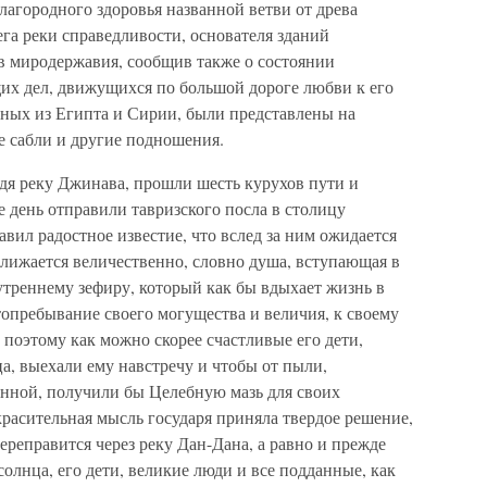
лагородного здоровья названной ветви от древа
ега реки справедливости, основателя зданий
в миродержавия, сообщив также о состоянии
их дел, движущихся по большой дороге любви к его
нных из Египта и Сирии, были представлены на
е сабли и другие подношения.
йдя реку Джинава, прошли шесть курухов пути и
е день отправили тавризского посла в столицу
авил радостное известие, что вслед за ним ожидается
лижается величественно, словно душа, вступающая в
утреннему зефиру, который как бы вдыхает жизнь в
стопребывание своего могущества и величия, к своему
 поэтому как можно скорее счастливые его дети,
а, выехали ему навстречу и чтобы от пыли,
нной, получили бы Целебную мазь для своих
красительная мысль государя приняла твердое решение,
ереправится через реку Дан-Дана, а равно и прежде
 солнца, его дети, великие люди и все подданные, как