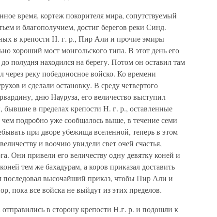
енное время, кортеж покорителя мира, сопутствуемый
тьем и благополучием, достиг берегов реки Синд.
ных в крепости Н. г. р., Пир Али и прочие эмиры
ьно хороший мост монгольского типа. В этот день его
 до полудня находился на берегу. Потом он оставил там
л через реку победоносное войско. Ко времени
ухов и сделали остановку. В среду четвертого
арвардину, дню Науруза, его величество выступил
 бывшие в пределах крепости Н. г. р., оставленные
о чем подробно уже сообщалось выше, в течение семи
ебывать при дворе убежища вселенной, теперь в этом
величеству и воочию увидели свет очей счастья,
а. Они привели его величеству одну девятку коней и
коней тем же бахадурам, а коров приказал доставить
ем последовал высочайший приказ, чтобы Пир Али и
ор, пока все войска не выйдут из этих пределов.
 отправились в сторону крепости Н.г. р. и подошли к