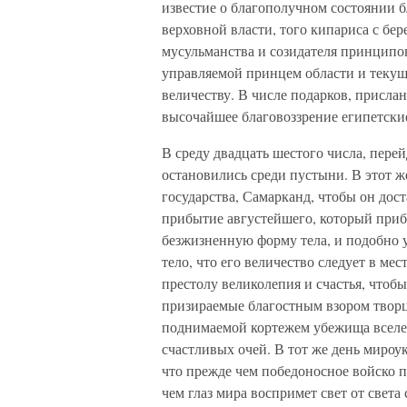
известие о благополучном состоянии б
верховной власти, того кипариса с бер
мусульманства и созидателя принципо
управляемой принцем области и текущ
величеству. В числе подарков, присла
высочайшее благовоззрение египетски
В среду двадцать шестого числа, пере
остановились среди пустыни. В этот ж
государства, Самарканд, чтобы он дост
прибытие августейшего, который приб
безжизненную форму тела, и подобно 
тело, что его величество следует в ме
престолу великолепия и счастья, чтобы
призираемые благостным взором творц
поднимаемой кортежем убежища вселе
счастливых очей. В тот же день мироу
что прежде чем победоносное войско п
чем глаз мира воспримет свет от света