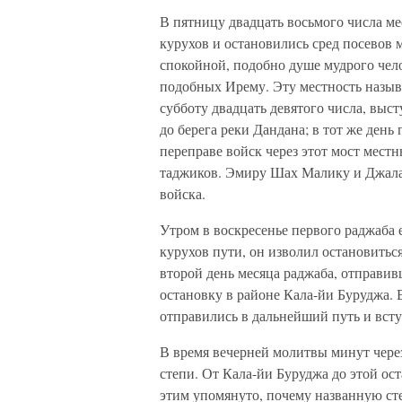
В пятницу двадцать восьмого числа ме
курухов и остановились сред посевов 
спокойной, подобно душе мудрого чело
подобных Ирему. Эту местность назы
субботу двадцать девятого числа, выс
до берега реки Дандана; в тот же день
переправе войск через этот мост мест
таджиков. Эмиру Шах Малику и Джалал
войска.
Утром в воскресенье первого раджаба 
курухов пути, он изволил остановиться
второй день месяца раджаба, отправивш
остановку в районе Кала-йи Буруджа. 
отправились в дальнейший путь и всту
В время вечерней молитвы минут чере
степи. От Кала-йи Буруджа до этой ос
этим упомянуто, почему названную ст