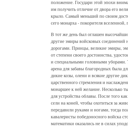
положение. Государи этой эпохи вни
им получить отличие от двора его вели
крыло. Самый меньший по своим досто
сего монарха - покорителя вселенной, 
В тот же день был оглашен высочайши
другие эмиры войсковых соединений н
дорогами. Принцы, великие эмиры, э
от степени своего достоинства, удос
и специальными головными уборами. Та
арена для забавы благородных была дл
дикие козы, олени и всякие другие ди
царственного стремления и наслажден
монаршее к ней желание. Несколько ты
для устройства облавы. После того как
сели на коней, чтобы охотиться за жи
передавили руками и ногами, тогда по
кавалеристы победоносного войска сто
математики оказались не в силах упод