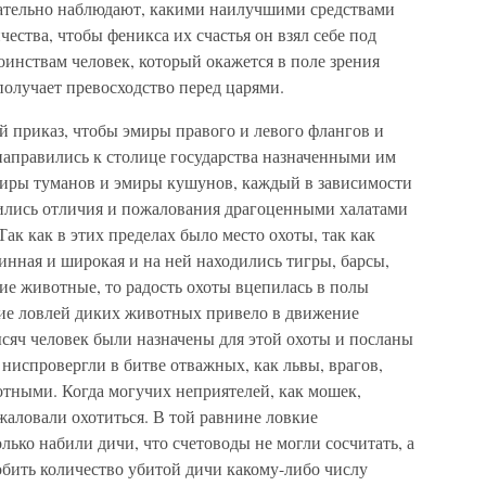
мательно наблюдают, какими наилучшими средствами
чества, чтобы феникса их счастья он взял себе под
инствам человек, который окажется в поле зрения
получает превосходство перед царями.
й приказ, чтобы эмиры правого и левого флангов и
аправились к столице государства назначенными им
миры туманов и эмиры кушунов, каждый в зависимости
тоились отличия и пожалования драгоценными халатами
к как в этих пределах было место охоты, так как
инная и широкая и на ней находились тигры, барсы,
кие животные, то радость охоты вцепилась в полы
ие ловлей диких животных привело в движение
сяч человек были назначены для этой охоты и посланы
 ниспровергли в битве отважных, как львы, врагов,
вотными. Когда могучих неприятелей, как мошек,
жаловали охотиться. В той равнине ловкие
лько набили дичи, что счетоводы не могли сосчитать, а
обить количество убитой дичи какому-либо числу