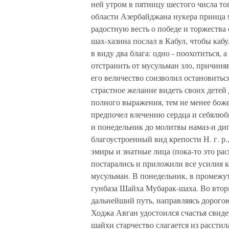
ней утром в пятницу шестого числа тог
области Азербайджана нукера принца 
радостную весть о победе и торжества
шах-хазина послал в Кабул, чтобы каб
в виду два блага: одно - поохотиться, 
отстранить от мусульман зло, причиня
его величество соизволил остановиться
страстное желание видеть своих детей
полного выражения, тем не менее боже
предпочел влечению сердца и себялюб
и понедельник до молитвы намаз-и диг
благоустроенный вид крепости Н. г. р.
эмиры и знатные лица (пока-то это ра
постарались и приложили все усилия к
мусульман. В понедельник, в промежут
гунбаза Шайха Мубарак-шаха. Во вторн
дальнейший путь, направляясь дорогою
Ходжа Авган удостоился счастья свидет
шайхи старчество слагается из расстил