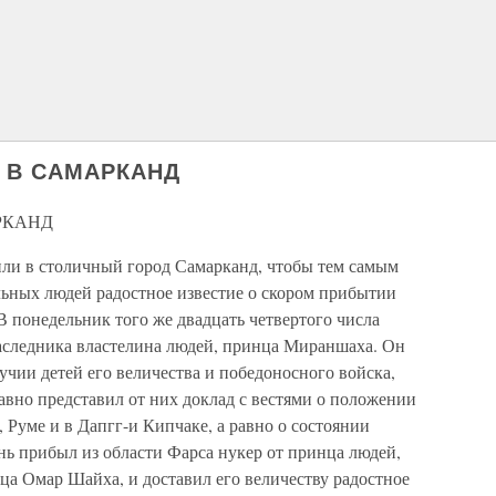
 В САМАРКАНД
РКАНД
или в столичный город Самарканд, чтобы тем самым
льных людей радостное известие о скором прибытии
В понедельник того же двадцать четвертого числа
наследника властелина людей, принца Мираншаха. Он
учии детей его величества и победоносного войска,
равно представил от них доклад с вестями о положении
 Руме и в Дапгг-и Кипчаке, а равно о состоянии
ь прибыл из области Фарса нукер от принца людей,
а Омар Шайха, и доставил его величеству радостное