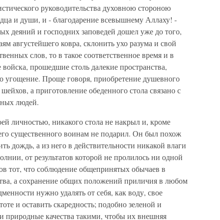
мистического руководительства духовною стороною
рдца и души, и - благодарение всевышнему Аллаху! -
ых деяний и господних заповедей дошел уже до того,
аям августейшего ковра, склонить ухо разума и свой
твенных слов, то в такое соответственное время и в
 войска, прошедшие столь далекие пространства,
бо угощение. Проще говоря, приобретение душевного
 шейхов, а приготовление обеденного стола связано с
ных людей.
оей личностью, никакого стола не накрыл и, кроме
чего существенного воинам не подарил. Он был похож
ить дождь, а из него в действительности никакой влаги
олнии, от результатов которой не пролилось ни одной
ов тот, что соблюдение общепринятых обычаев в
тва, а сохранение общих положений приличия в любом
дменности нужно удалять от себя, как воду, свое
тоте и оставить скаредность; подобно зеленой и
ои природные качества такими, чтобы их внешняя