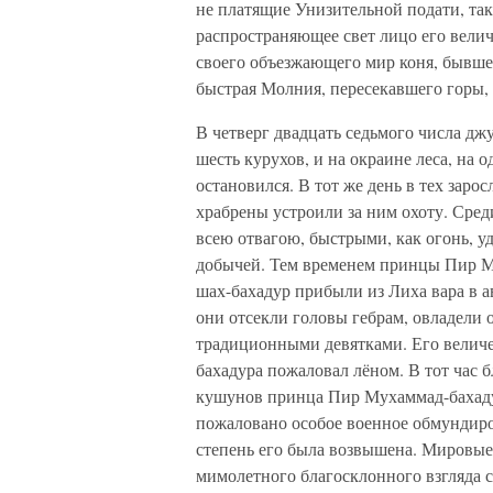
не платящие Унизительной подати, так
распространяющее свет лицо его велич
своего объезжающего мир коня, бывшег
быстрая Молния, пересекавшего горы,
В четверг двадцать седьмого числа дж
шесть курухов, и на окраине леса, на 
остановился. В тот же день в тех зар
храбрены устроили за ним охоту. Сред
всею отвагою, быстрыми, как огонь, уд
добычей. Тем временем принцы Пир М
шах-бахадур прибыли из Лиха вара в а
они отсекли головы гебрам, овладели
традиционными девятками. Его величе
бахадура пожаловал лёном. В тот час б
кушунов принца Пир Мухаммад-бахадур
пожаловано особое военное обмундиро
степень его была возвышена. Мировые
мимолетного благосклонного взгляда с