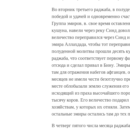
Во вторник третьего раджаба, в полуд
победой и удачей и одновременно счас
Группа эмиров, в. свое время оставлен
кушуна, навели через реку Синд довол
величество переправился через Синд и
эмира Аллахдада, чтобы тот переправи
полуденной молитвы прошли десять кур
раджаба, что соответствует первому ф
отсюда и сделал привал в Бину. Эмиры,
там для отражения набегов афганцев, 
месяцев не имели чести безотлучно пр
месте облобызали землю служения его 
исходящий из праха высочайшего порог
тысячу коров. Его величество подарил 
хозяйствам, у которых их отняли. Зат
остальные эмиры остались там до тех п
В четверг пятого числа месяца раджаба