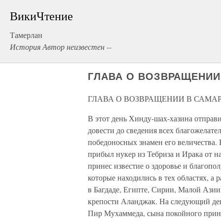
ВикиЧтение
Тамерлан
История Автор неизвестен --
ГЛАВА О ВОЗВРАЩЕНИИ
ГЛАВА О ВОЗВРАЩЕНИИ В САМА
В этот день Хинду-шах-хазина отправ
довести до сведения всех благожелате
победоносных знамен его величества. 
прибыл нукер из Тебриза и Ирака от 
принес известие о здоровье и благопол
которые находились в тех областях, а 
в Багдаде, Египте, Сирии, Малой Азии,
крепости Аланджак. На следующий ден
Пир Мухаммеда, сына покойного принц