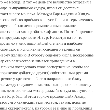
о же месяца. В тот же день его величество отправил в
мира Амираншах-бахадура, чтобы он доставил
 счастливого монарха. Махмуда Барат-хаджа и Хинду-
ульское войско прибыло в августейший лагерь: имелись
а другое - было дело огромное и самое важное -
вшееся остатками разбитых афганцев. По этой причине
 в пределах крепости Н. г. р. Несмотря на то что
 достигло у него высочайшей степени и наиболее
ское дело и исполнение господнего веления он
ивому желанию В субботу седьмого числа, воскресенье
ар его величество занимался приведением в
, причем последовало такое распоряжение, чтобы все
споряжение дойдет до других) собственными руками
 ремонту крепости, ибо это направлено ко благу
ке между полуднем и закатом солнца, остановились у
ик десятого числа месяца раджаба оттуда выступили в
 на К. р. баш. В этом горном проходе шейх Ахмад
ься с его хаканским величеством, так как понятие
ания скатерти-стола, из уборки ее и еще из проявления