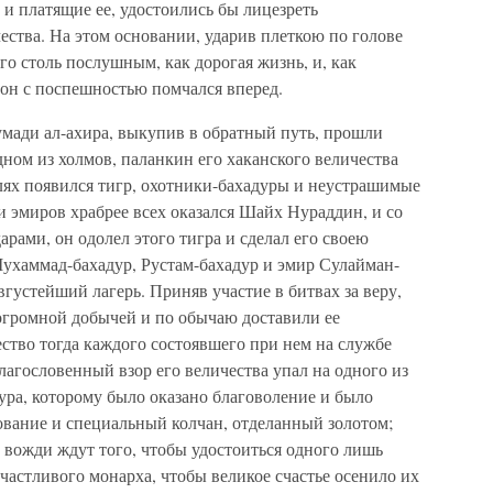
 и платящие ее, удостоились бы лицезреть
ества. На этом основании, ударив плеткою по голове
о столь послушным, как дорогая жизнь, и, как
 он с поспешностью помчался вперед.
умади ал-ахира, выкупив в обратный путь, прошли
одном из холмов, паланкин его хаканского величества
ослях появился тигр, охотники-бахадуры и неустрашимые
и эмиров храбрее всех оказался Шайх Нураддин, и со
арами, он одолел этого тигра и сделал его своею
ухаммад-бахадур, Рустам-бахадур и эмир Сулайман-
вгустейший лагерь. Приняв участие в битвах за веру,
 огромной добычей и по обычаю доставили ее
ство тогда каждого состоявшего при нем на службе
лагословенный взор его величества упал на одного из
а, которому было оказано благоволение и было
вание и специальный колчан, отделанный золотом;
 вожди ждут того, чтобы удостоиться одного лишь
частливого монарха, чтобы великое счастье осенило их