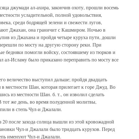
сяца джумади ал-ахира, закончив охоту, прошли восемь
местности усладительной, полной удовольствия,
века, среди бодрящей зелени и свежести лугов,
вают Джахан, она граничит с Кашмиром. Ночью в
тупив из Джахана и пройдя четыре куруха пути, дошли
 перешли по мосту на другую сторону реки. При
ные бедняки помогли войску, состоявшему из тюрков и
 ал-Исламу было приказано переправить по мосту все
его величество выступил дальше; пройдя двадцать
 в местности Шан, которая прилегает к горе Джуд. Во
ись из местности Шан. б. т., он изволил сделать
В тот же день, во время полуденной молитвы,
пили в степь Чул-и Джалали.
з 20 после захода солнца вышли из этой кровожадной
тановки Чул-и Джалали было тридцать курухов. Перед
епь именуют Чул-и Джалали.