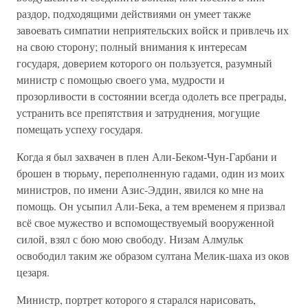
раздор, подходящими действиями он умеет также
завоевать симпатии неприятельских войск и привлечь их
на свою сторону; полный внимания к интересам
государя, доверием которого он пользуется, разумный
министр с помощью своего ума, мудрости и
прозорливости в состоянии всегда одолеть все преграды,
устранить все препятствия и затруднения, могущие
помещать успеху государя.
Когда я был захвачен в плен Али-Беком-Чун-Гарбани и
брошен в тюрьму, переполненную гадами, один из моих
министров, по имени Азис-Эддин, явился ко мне на
помощь. Он усыпил Али-Бека, а тем временем я призвал
всё свое мужество и вспомоществуемый вооруженной
силой, взял с бою мою свободу. Низам Алмульк
освободил таким же образом султана Мелик-шаха из оков
цезаря.
Министр, портрет которого я старался нарисовать,