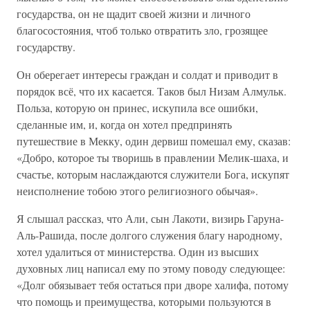
государства, он не щадит своей жизни и личного
благосостояния, чтоб только отвратить зло, грозящее
государству.
Он оберегает интересы граждан и солдат и приводит в
порядок всё, что их касается. Таков был Низам Алмульк.
Польза, которую он принес, искупила все ошибки,
сделанные им, и, когда он хотел предпринять
путешествие в Мекку, один дервиш помешал ему, сказав:
«Добро, которое ты творишь в правлении Мелик-шаха, и
счастье, которым наслаждаются служители Бога, искупят
неисполнение тобою этого религиозного обычая».
Я слышал рассказ, что Али, сын Лакоти, визирь Гаруна-
Аль-Рашида, после долгого служения благу народному,
хотел удалиться от министерства. Один из высших
духовных лиц написал ему по этому поводу следующее:
«Долг обязывает тебя остаться при дворе халифа, потому
что помощь и преимущества, которыми пользуются в