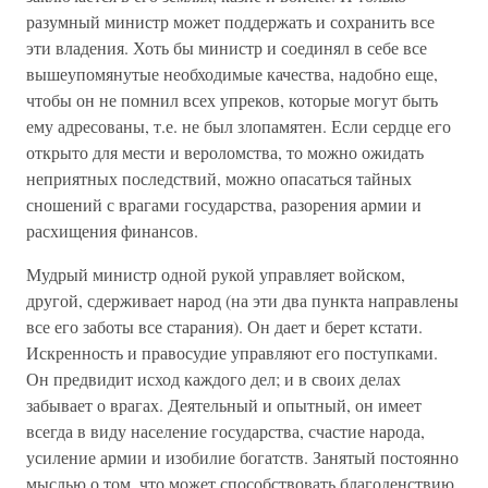
разумный министр может поддержать и сохранить все
эти владения. Хоть бы министр и соединял в себе все
вышеупомянутые необходимые качества, надобно еще,
чтобы он не помнил всех упреков, которые могут быть
ему адресованы, т.е. не был злопамятен. Если сердце его
открыто для мести и вероломства, то можно ожидать
неприятных последствий, можно опасаться тайных
сношений с врагами государства, разорения армии и
расхищения финансов.
Мудрый министр одной рукой управляет войском,
другой, сдерживает народ (на эти два пункта направлены
все его заботы все старания). Он дает и берет кстати.
Искренность и правосудие управляют его поступками.
Он предвидит исход каждого дел; и в своих делах
забывает о врагах. Деятельный и опытный, он имеет
всегда в виду население государства, счастие народа,
усиление армии и изобилие богатств. Занятый постоянно
мыслью о том, что может способствовать благоденствию