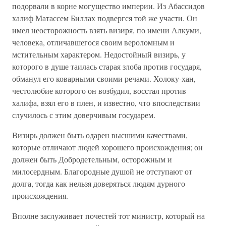
подорвали в корне могущество империи. Из Абассидов
халиф Матассем Биллах подвергся той же участи. Он
имел неосторожность взять визиря, по имени Алкуми,
человека, отличавшегося своим вероломным и
мстительным характером. Недостойный визирь, у
которого в душе таилась старая злоба против государя,
обманул его коварными своими речами. Холоку-хан,
честолюбие которого он возбудил, восстал против
халифа, взял его в плен, и известно, что впоследствии
случилось с этим доверчивым государем.
Визирь должен быть одарен высшими качествами,
которые отличают людей хорошего происхождения; он
должен быть Добродетельным, осторожным и
милосердным. Благородные душой не отступают от
долга, тогда как нельзя доверяться людям дурного
происхождения.
Вполне заслуживает почестей тот министр, который на