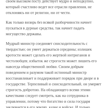
своем высоком посту действует мудро и неподкупно,
который счастливо ведет все отрасли правления, не
отклоняясь ни от религии, ни от чести.
Как только визирь без всякой разборчивости начнет
пускаться в дурные средства, так начнет падать
могущество державы.
Мудрый министр соединяет снисходительность с
твердостью; он умеет держаться середины; излишек
кротости может сделать его жертвой интриганов и
честолюбцев; избыток же строгости может лишить его
навсегда общественной любви. Своим добрым
поведением и разумом такой истинный министр
восстанавливает и поддерживает порядок при дворе и в
государстве. Терпеливый и снисходительный, он умеряет
строгость добротою. На обладающего всеми этими
качествами следует смотреть, как на сотрудника в
управлении, потому что богатство и сила государя
заключается в его землях, казне и войске. И только