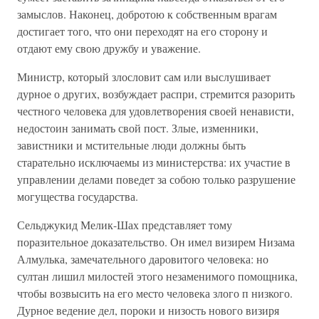
замыслов. Наконец, добротою к собственным врагам
достигает того, что они переходят на его сторону и
отдают ему свою дружбу и уважение.
Министр, который злословит сам или выслушивает
дурное о других, возбуждает распри, стремится разорить
честного человека для удовлетворения своей ненависти,
недостоин занимать свой пост. Злые, изменники,
завистники и мстительные люди должны быть
старательно исключаемы из министерства: их участие в
управлении делами поведет за собою только разрушение
могущества государства.
Сельджукид Мелик-Шах представляет тому
поразительное доказательство. Он имел визирем Низама
Алмулька, замечательного даровитого человека: но
султан лишил милостей этого незаменимого помощника,
чтобы возвысить на его место человека злого п низкого.
Дурное ведение дел, пороки и низость нового визиря