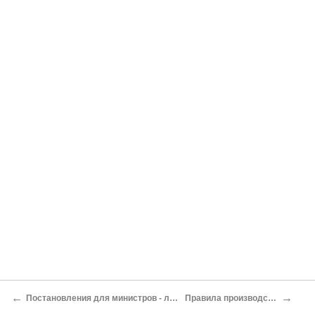
←
→
Постановления для министров - лиц служащих твердо и верных столпов величия
Правила производства в офицеры и в начальники