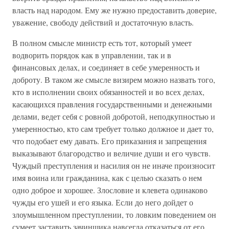
власть над народом. Ему же нужно предоставить доверие,
уважение, свободу действий и достаточную власть.
В полном смысле министр есть тот, который умеет
водворить порядок как в управлении, так и в
финансовых делах, и соединяет в себе умеренность и
доброту. В таком же смысле визирем можно назвать того,
кто в исполнении своих обязанностей и во всех делах,
касающихся правления государственными и денежными
делами, ведет себя с ровной добротой, неподкупностью и
умеренностью, кто сам требует только должное и дает то,
что подобает ему давать. Его приказания и запрещения
выказывают благородство и величие души и его чувств.
Чуждый преступления и насилия он не иначе произносит
имя воина или гражданина, как с целью сказать о нем
одно доброе и хорошее. Злословие и клевета одинаково
чужды его ушей и его языка. Если до него дойдет о
злоумышленном преступлении, то ловким поведением он
сумеет заставить зачинщика навсегда отказаться от его