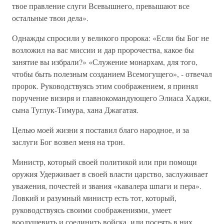
твое правление слуги Всевышнего, превышают все
остальные твои дела».
Однажды спросили у великого пророка: «Если бы Бог не
возложил на вас миссии и дар пророчества, какое бы
занятие вы избрали?» «Служение монархам, для того,
чтобы быть полезным созданием Всемогущего», - отвечал
пророк. Руководствуясь этим соображением, я принял
поручение визиря и главнокомандующего Элиаса Хаджи,
сына Туглук-Тимура, хана Джагатая.
Целью моей жизни я поставил благо народное, и за
заслуги Бог возвел меня на трон.
Министр, который своей политикой или при помощи
оружия Удерживает в своей власти царство, заслуживает
уважения, почестей и звания «кавалера шпаги и пера».
Ловкий и разумный министр есть тот, который,
руководствуясь своими соображениями, умеет
воодушевить и соединить войска, или посеять в них