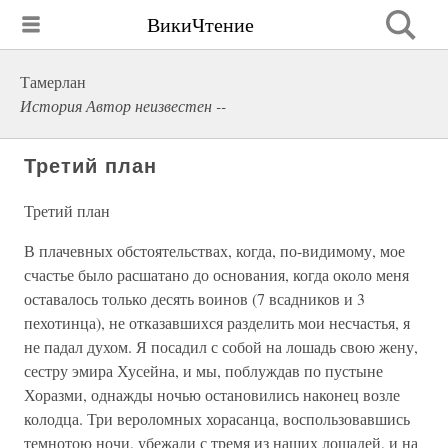
ВикиЧтение
Тамерлан
История Автор неизвестен --
Третий план
Третий план
В плачевных обстоятельствах, когда, по-видимому, мое
счастье было расшатано до основания, когда около меня
оставалось только десять воинов (7 всадников и 3
пехотинца), не отказавшихся разделить мои несчастья, я
не падал духом. Я посадил с собой на лошадь свою жену,
сестру эмира Хусейна, и мы, поблуждав по пустыне
Хоразми, однажды ночью остановились наконец возле
колодца. Три вероломных хорасанца, воспользовавшись
темнотою ночи, убежали с тремя из наших лошадей, и на