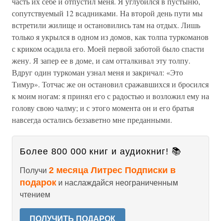
часть их себе и отпустил меня. Я углубился в пустыню,
сопутствуемый 12 всадниками. На второй день пути мы
встретили жилище и остановились там на отдых. Лишь
только я укрылся в одном из домов, как толпа туркоманов
с криком осадила его. Моей первой заботой было спасти
жену. Я запер ее в доме, и сам отталкивал эту толпу.
Вдруг один туркоман узнал меня и закричал: «Это
Тимур». Тотчас же он остановил сражавшихся и бросился
к моим ногам: я принял его с радостью и возложил ему на
голову свою чалму; и с этого момента он и его братья
навсегда остались беззаветно мне преданными.
Более 800 000 книг и аудиокниг! 📚
2 месяца Литрес Подписки в
Получи
подарок
и наслаждайся неограниченным
чтением
ПОЛУЧИТЬ ПОДАРОК