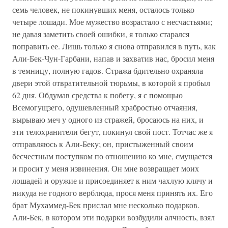
семь человек, не покинувших меня, осталось только
четыре лошади. Мое мужество возрастало с несчастьями;
не давая заметить своей ошибки, я только старался
поправить ее. Лишь только я снова отправился в путь, как
Али-Бек-Чун-Гарбани, напав и захватив нас, бросил меня
в темницу, полную гадов. Стража бдительно охраняла
двери этой отвратительной тюрьмы, в которой я пробыл
62 дня. Обдумав средства к побегу, я с помощью
Всемогущзего, одушевленный храбростью отчаяния,
вырываю меч у одного из стражей, бросаюсь на них, и
эти телохранители бегут, покинул свой пост. Тотчас же я
отправляюсь к Али-Беку; он, пристыженный своим
бесчестным поступком по отношению ко мне, смущается
и просит у меня извинения. Он мне возвращает моих
лошадей и оружие и присоединяет к ним чахлую клячу и
никуда не годного верблюда, прося меня принять их. Его
брат Мухаммед-Бек прислал мне несколько подарков.
Али-Бек, в котором эти подарки возбудили алчность, взял