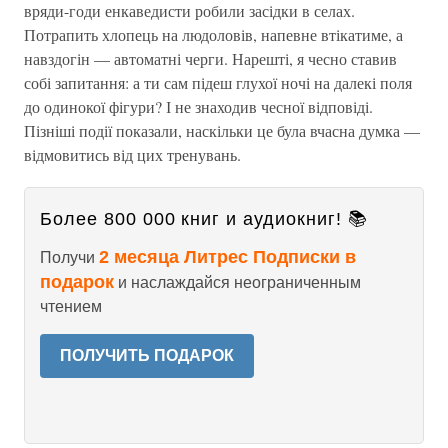
вряди-годи енкаведисти робили засідки в селах.
Потрапить хлопець на людоловів, напевне втікатиме, а
навздогін — автоматні черги. Нарешті, я чесно ставив
собі запитання: а ти сам підеш глухої ночі на далекі поля
до одинокої фігури? І не знаходив чесної відповіді.
Пізніші події показали, наскільки це була вчасна думка —
відмовитись від цих тренувань.
Более 800 000 книг и аудиокниг! 📚
2 месяца Литрес Подписки в
Получи
подарок
и наслаждайся неограниченным
чтением
ПОЛУЧИТЬ ПОДАРОК