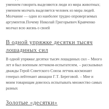
умением говорить выделяются люди из мира животных;
умением молчать выделяется человек из мира людей.
Молчание — один из наиболее трудно опровергаемых
аргументов.Почему Николай Григорьевич Кравченко
молчал всю жизнь о своей
В одной упряжке десятки тысяч
лошадиных сил
В одной упряжке десятки тысяч лошадиных сил – Много
лет я был военным летчиком-испытателем, – рассказывал
дважды Герой Советского Союза летчик-космонавт
генерал-лейтенант авиации Г.Т. Береговой. – Мне и
моим товарищам довелось испытывать множество самых
разных
Золотые «десятки»