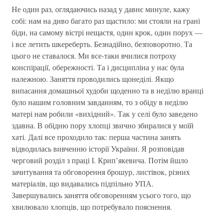
Не один раз, оглядаючись назад у давнє минуле, кажу
собі: нам на диво багато раз щастило: ми стояли на грані
біди, на самому вістрі нещастя, один крок, один порух —
і все летить шкереберть. Безнадійно, безповоротно. Та
цього не ставалося. Ми все-таки вчилися потроху
конспірації, обережності. Та і дисципліна у нас була
належною. Заняття проводились щонеділі. Якщо
випасання домашньої худоби щоденно та в неділю вранці
було нашим головним завданням, то з обіду в неділю
матері нам робили «вихідний». Так у селі було заведено
здавна. В обідню пору хлопці звично збиралися у моїй
хаті. Далі все проходило так: перша частина занять
відводилась вивченню історії України. Я розповідав
черговий розділ з праці І. Крип’якевича. Потім йшло
зачитування та обговорення брошур, листівок, різних
матеріалів, що видавались підпільно УПА.
Завершувались заняття обговоренням усього того, що
хвилювало хлопців, що потребувало пояснення.