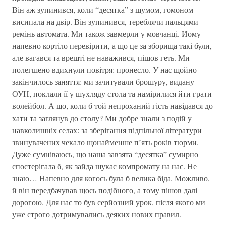
Він аж зупинився, коли “десятка” з шумом, гомоном
висипала на двір. Він зупинився, тереблячи пальцями
ремінь автомата. Ми також завмерли у мовчанці. Иому
напевно кортіло перевірити, а що це за зборища такі були,
але вагався та врешті не наважився, пішов геть. Ми
полегшено вдихнули повітря: пронесло. У нас щойно
закінчилось заняття: ми зачитували брошуру, видану
ОУН, поклали її у шухляду стола та намірилися йти грати
волейбол. А що, коли б той непроханий гість навідався до
хати та заглянув до столу? Ми добре знали з подій у
навколишніх селах: за зберігання підпільної літератури
звинувачених чекало щонайменше п’ять років тюрми.
Дуже сумніваюсь, що наша завзята “десятка” сумирно
спостерігала б, як зайда шукає компромату на нас. Не
знаю… Напевно для когось була б велика біда. Можливо,
й він передбачував щось подібного, а тому пішов далі
дорогою. Для нас то був серйозний урок, після якого ми
уже строго дотримувались деяких нових правил.