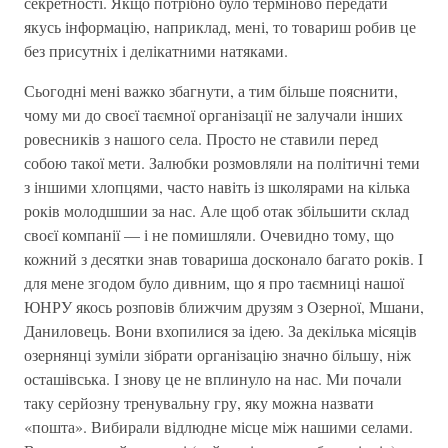
секретності. Якщо потрібно було терміново передати
якусь інформацію, наприклад, мені, то товариш робив це
без присутніх і делікатними натяками.
Сьогодні мені важко збагнути, а тим більше пояснити,
чому ми до своєї таємної організації не залучали інших
ровесників з нашого села. Просто не ставили перед
собою такої мети. Залюбки розмовляли на політичні теми
з іншими хлопцями, часто навіть із школярами на кілька
років молодшшии за нас. Але щоб отак збільшити склад
своєї компанії — і не помишляли. Очевидно тому, що
кожний з десятки знав товариша досконало багато років. І
для мене згодом було дивним, що я про таємниці нашої
ЮНРУ якось розповів ближчим друзям з Озерної, Мшани,
Даниловець. Вони вхопилися за ідею. За декілька місяців
озернянці зуміли зібрати організацію значно більшу, ніж
осташівська. І знову це не вплинуло на нас. Ми почали
таку серйозну тренувальну гру, яку можна назвати
«пошта». Вибирали відлюдне місце між нашими селами.