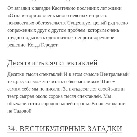
От загадки к загадке Касательно последних лет жизни
«Отца истории» очень много неясных и просто
неизвестных обстоятельств. Существует целый ряд тесно
сопряженных друг с другом проблем, которым очень
трудно подыскать однозначное, непротиворечивое
решение. Когда Геродот
Десятки тысяч спектаклей
Десятки тысяч спектаклей И в этом смысле Центральный
театр кукол может считать себя счастливым. Писем
самим себе мы не писали. За пятьдесят лет своей жизни
театр сыграл около сорока тысяч спектаклей. Мы
объехали сотни городов нашей страны. В нашем здании
на Садовой
34. ВЕСТИБУЛЯРНЫЕ ЗАГАДКИ