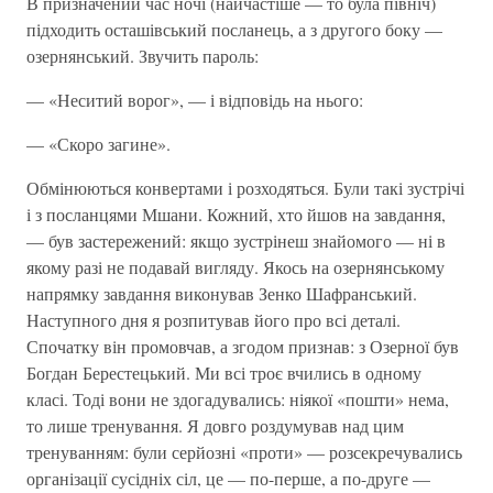
В призначений час ночі (найчастіше — то була північ)
підходить осташівський посланець, а з другого боку —
озернянський. Звучить пароль:
— «Неситий ворог», — і відповідь на нього:
— «Скоро загине».
Обмінюються конвертами і розходяться. Були такі зустрічі
і з посланцями Мшани. Кожний, хто йшов на завдання,
— був застережений: якщо зустрінеш знайомого — ні в
якому разі не подавай вигляду. Якось на озернянському
напрямку завдання виконував Зенко Шафранський.
Наступного дня я розпитував його про всі деталі.
Спочатку він промовчав, а згодом признав: з Озерної був
Богдан Берестецький. Ми всі троє вчились в одному
класі. Тоді вони не здогадувались: ніякої «пошти» нема,
то лише тренування. Я довго роздумував над цим
тренуванням: були серйозні «проти» — розсекречувались
організації сусідніх сіл, це — по-перше, а по-друге —