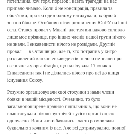
потепління, хоч горя, поразок і навіть трагедій на нас
припало чимало. Коли б не конспірація, правила та
обов’язки, про які один одному нагадували, їх було б
значно більше. Особливо після розширення ЮнРУ на інші
села. Стався провал у Мшані, але там випадково спливло
лише моє прізвище, про інших членів нашої групи нічого
не знали. І енкаведисти нічого не розвідали. Другий
провал — в Осташівцях, але ті, хто потрапив у хитро
розставлений капкан енкаведистів, нічого не знали про
озернянську організацію, що налічувала 17 юнаків.
Енкаведисти так і не дізнались нічого про неї до кінця
існування Союзу.
Розумно організовували свої стосунки з нами члени
боївки в нашій місцевості. Очевидно, то було
загальнопоширене правило підпільників, що вони не
влаштовували ніколи зустрічей з усією організацією
одночасно. Вони часто бачились і часто розмовляли
буквально з кожним із нас. Але всі дотримувались повної