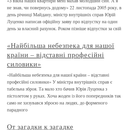
«З вікна нашої квартири мені махав молодший син. А я
не знав, чи повернусь додому» 22 листопада 2005 року, в
день річниці Майдану, міністр внутрішніх справ Юрій
Луценко написав офіційну заяву про відпустку на один
день за власний рахунок. Роком пізніше відпустки за свій
«Найбільша небезпека для нашої
країни – відставні професійні
силовики»
«Найбільша небезпека для нашої країни – відставні
професійні силовики» У міністра внутрішніх справ є
табельна зброя. Та мало хто бачив Юрія Луценка з
пістолетом у руках. Хоча жоден із його попередників так
само не хизувався зброєю на людях, до форменого
парадного
От загадки к загадке