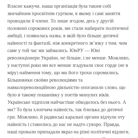
Власне кажучи, наша організація була таким собі
звичайним просвітнім гуртком, в якому і самі заняття
проводили ії члени. То лише згодом, десь у другій
половині сорокових років, ми стали набирати політичної
амбіції, і появилась назва, в якій було більше дитячої
наївності та фантазії, ніж конкретного зв’язку з тим, чим
саме у той час ми займались. ЮнРУ — Юні
революціонери України, не більше, і не менше. Можливо,
у наступні роки ми все менше згадували своє горде (не в
міру) наймення тому, що ми його трохи соромились.
Більшовики своїми революціями та
навколореволюційною діяльністю опоганили слово, що
було в такому пошанівку у поетів минулих віків.
Українське підпілля найчастіше обходилось без нього. А
ми? То була хлопчача наївність, так близька до дитячої
гри. Можливо, й радянські каральні органи відчули оту
наївність і ставились до нас не надто суворо. Правда,
наші провали припадали якраз на різні політичні відлиги,