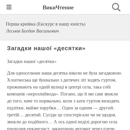
ВикиЧтение
Перша криївка (Екскурс в нашу юність)
Леськів Богдан Васильович
Загадки нашої «десятки»
Загадки нашої «десятки»
Для односельчан наша десятка ніколи не була загадковою.
Хлопчиська ще буквально з дитячих літ ходять гуртом,
проживають на одній вулиці в центрі села, така собі
компанія «нерозлийвода». Погано, що й ми самі звикли
до того, наче то нормально, коли з хати гуртом виходять
підлітки, майже парубки… Один за одним — другий,
третій… десятий. Сусіди це спостерігали чи не щодня,
звикли до подібного… А ось одної неділі дорогою села
проходив енкаведист, закинувши автомат через плече.