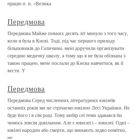
працю п. н. «Велика
Передмова
Передмова Майже повних десять літ минуло з того часу,
коли я була в Києві. Тоді, під час першого приходу
більшовиків до Галичини, мені доручили організувати
середню медичну школу, а тому що я не була обізнана з
такою працею, мене послали до Києва навчитися, як її
вести. У
Передмова
Передмова Серед численних літературних ювілеїв
останніх років ми не стрічаємо ювілею Лесі Українки. Не
буде його і в сім році. Тому вибір сеї теми здавався би
чимось зовсім довільним. Але є ювилеї і – ювилеї. Одні –
ювілеї народин або смерти, що минають ледво помітно,
не