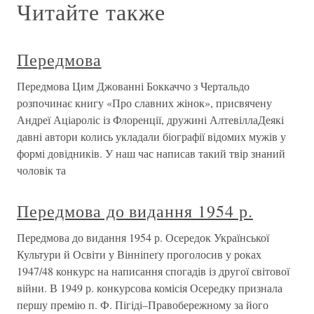
Читайте также
Передмова
Передмова Цим Джованні Боккаччо з Чертальдо
розпочинає книгу «Про славних жінок», присвячену
Андреї Аціароліс із Флоренції, дружині АлтевіллаДеякі
давні автори колись укладали біографії відомих мужів у
формі довідників. У наш час написав такий твір знаний
чоловік та
Передмова до видання 1954 р.
Передмова до видання 1954 р. Осередок Української
Культури й Освіти у Вінніпеґу проголосив у роках
1947/48 конкурс на написання спогадів із другої світової
війни. В 1949 р. конкурсова комісія Осередку признала
першу премію п. Ф. Пігіді–Правобережному за його