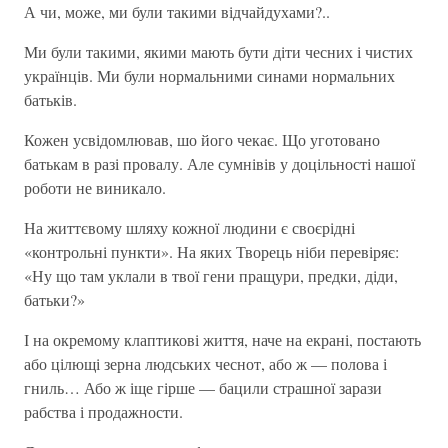
А чи, може, ми були такими відчайдухами?..
Ми були такими, якими мають бути діти чесних і чистих
українців. Ми були нормальними синами нормальних
батьків.
Кожен усвідомлював, шо його чекає. Що уготовано
батькам в разі провалу. Але сумнівів у доцільності нашої
роботи не виникало.
На життєвому шляху кожної людини є своєрідні
«контрольні пункти». На яких Творець ніби перевіряє:
«Ну що там уклали в твої гени пращури, предки, діди,
батьки?»
І на окремому клаптикові життя, наче на екрані, постають
або цілющі зерна людських чеснот, або ж — полова і
гниль… Або ж іще гірше — бацили страшної зарази
рабства і продажности.