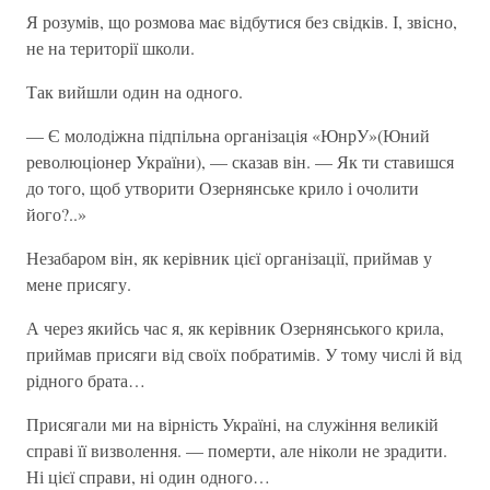
Я розумів, що розмова має відбутися без свідків. І, звісно,
не на території школи.
Так вийшли один на одного.
— Є молодіжна підпільна організація «ЮнрУ»(Юний
революціонер України), — сказав він. — Як ти ставишся
до того, щоб утворити Озернянське крило і очолити
його?..»
Незабаром він, як керівник цієї організації, приймав у
мене присягу.
А через якийсь час я, як керівник Озернянського крила,
приймав присяги від своїх побратимів. У тому числі й від
рідного брата…
Присягали ми на вірність Україні, на служіння великій
справі її визволення. — померти, але ніколи не зрадити.
Ні цієї справи, ні один одного…