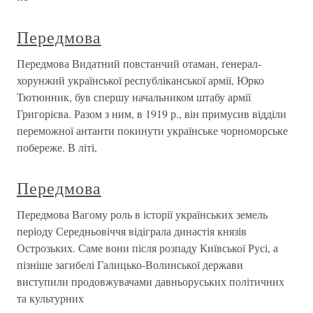
Передмова
Передмова Видатний повстанчий отаман, ґенерал-
хорунжий української республіканської армії, Юрко
Тютюнник, був спершу начальником штабу армії
Григорієва. Разом з ним, в 1919 р., він примусив відділи
переможної антанти покинути українське чорноморське
побереже. В літі,
Передмова
Передмова Вагому роль в історії українських земель
періоду Середньовіччя відіграла династія князів
Острозьких. Саме вони після розпаду Київської Русі, а
пізніше загибелі Галицько-Волинської держави
виступили продовжувачами давньоруських політичних
та культурних