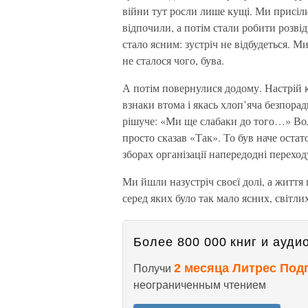
війни тут росли лише кущі. Ми присіли 
відпочили, а потім стали робити розвід
стало ясним: зустріч не відбудеться. М
не сталося чого, бува.
А потім повернулися додому. Настрій к
взнаки втома і якась хлоп’яча безпорад
рішуче: «Ми ще слабаки до того…» Во
просто сказав «Так». То був наче оста
зборах організації напередодні переход
Ми йшли назустріч своєї долі, а життя 
серед яких було так мало ясних, світли
Более 800 000 книг и аудио
2 месяца Литрес Под
Получи
неограниченным чтением