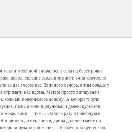
 теплої тихої ночі вибрались з села на берег річки
ерше, доволі складне завдання: вийти з-під контролю
ли за нас і через нас. Звичного вечора, а тим більше у
гла втримати нас вдома. Матері просто вичікували
, коли ми повернемось додому. А вечори ті були
узика, пісні, а коли відлунювали далекі кулеметні
 а може, вони — там… Одного разу я повернувся
. Я підійшов до неї, вона вдарила долонею мене по
ля корови була моя лежанка… Я забув про цей епізод, а