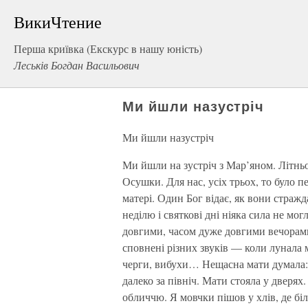
ВикиЧтение
Перша криївка (Екскурс в нашу юність)
Леськів Богдан Васильович
Ми йшли назустріч
Ми йшли назустріч
Ми йшли на зустріч з Мар’яном. Літньої
Осушки. Для нас, усіх трьох, то було п
матері. Один Бог відає, як вони стражда
неділю і святкові дні ніяка сила не мо
довгими, часом дуже довгими вечорами
сповнені різних звуків — коли лунала м
черги, вибухи… Нещасна мати думала:
далеко за північ. Мати стояла у дверях
обличчю. Я мовчки пішов у хлів, де бі