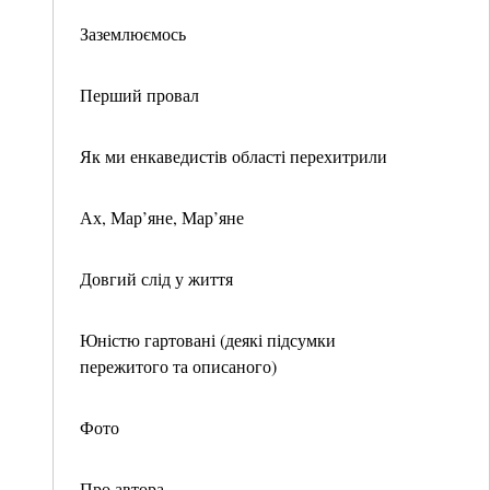
Заземлюємось
Перший провал
Як ми енкаведистів області перехитрили
Ах, Мар’яне, Мар’яне
Довгий слід у життя
Юністю гартовані (деякі підсумки
пережитого та описаного)
Фото
Про автора