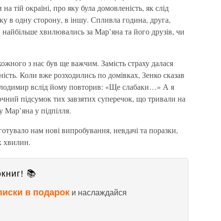
на тій окраїні, про яку була домовленість, як слід
ку в одну сторону, в іншу. Спливла година, друга,
и найбільше хвилювались за Мар’яна та його друзів, чи
ожного з нас був ще важчим. Замість страху далася
ність. Коли вже розходились по домівках, Зенко сказав
лодимир вслід йому повторив: «Ще слабаки…» А я
точний підсумок тих завзятих суперечок, що тривали на
у Мар’яна у підпілля.
готувало нам нові випробування, невдачі та поразки,
х хвилин.
книг! 📚
писки в подарок
и наслаждайся