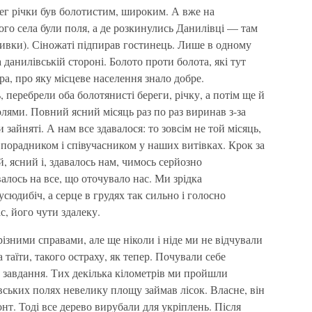
ег річки був болотистим, широким. А вже на
ого села були поля, а де розкинулись Данилівці — там
нивки). Сіножаті підпирав гостинець. Лише в одному
 данилівській стороні. Болото проти болота, які тут
ра, про яку місцеве населення знало добре.
 перебрели оба болотянисті береги, річку, а потім ще й
олями. Повний ясний місяць раз по раз виринав з-за
 зайняті. А нам все здавалося: то зовсім не той місяць,
порадником і співучасником у наших витівках. Крок за
, ясний і, здавалось нам, чимось серйозно
лось на все, що оточувало нас. Ми зрідка
сюдибіч, а серце в грудях так сильно і голосно
с, його чути здалеку.
 різними справами, але ще ніколи і ніде ми не відчували
 таїти, такого остраху, як тепер. Почували себе
 завдання. Тих декілька кілометрів ми пройшли
вських полях невелику площу займав лісок. Власне, він
онт. Тоді все дерево вирубали для укріплень. Після