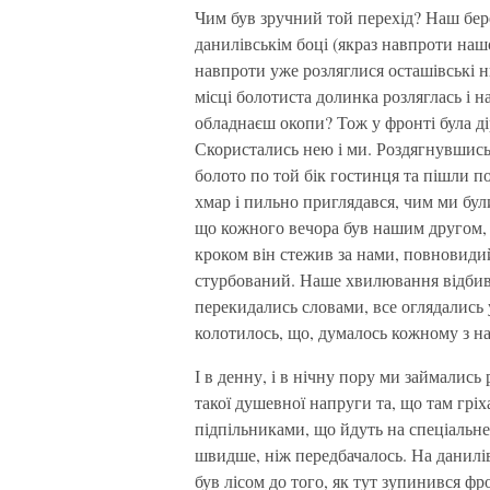
Чим був зручний той перехід? Наш бер
данилівськім боці (якраз навпроти наш
навпроти уже розляглися осташівські 
місці болотиста долинка розляглась і на
обладнаєш окопи? Тож у фронті була ді
Скористались нею і ми. Роздягнувшись,
болото по той бік гостинця та пішли п
хмар і пильно приглядався, чим ми були
що кожного вечора був нашим другом, 
кроком він стежив за нами, повновидий
стурбований. Наше хвилювання відбива
перекидались словами, все оглядались у
колотилось, що, думалось кожному з на
І в денну, і в нічну пору ми займались
такої душевної напруги та, що там гріха
підпільниками, що йдуть на спеціальне
швидше, ніж передбачалось. На данилі
був лісом до того, як тут зупинився фр