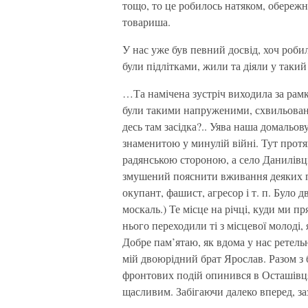
тощо, то це робилось натяком, обережно
товариша.
У нас уже був певний досвід, хоч роб
були підлітками, жили та діяли у такий
…Та намічена зустріч виходила за рамк
були такими напруженими, схвильовани
десь там засідка?.. Уява наша домаль
знаменитою у минулій війні. Тут протя
радянською стороною, а село Данилівц
змушений пояснити вживання деяких по
окупант, фашист, агресор і т. п. Було д
москаль.) Те місце на річці, куди ми п
нього переходили ті з місцевої молоді,
Добре пам’ятаю, як вдома у нас ретель
мій двоюрідний брат Ярослав. Разом з 
фронтових подій опинився в Осташівця
щасливим. Забігаючи далеко вперед, заз