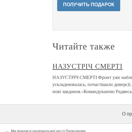
ПОЛУЧИТЬ ПОДАРОК
Читайте также
НАЗУСТРІЧ СМЕРТІ
НАЗУСТРІЧ СМЕРТІ Фронт уже наближав
ускладнювалась, почастішали диверсії, 
нові завдання.«Командуванню Радянськ
О пр
←
Ми вчилися національної честі Передмова