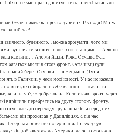
, і ніхто не мав права допитуватись, прискіпатись до
или ми безліч помилок, просто дурниць. Господи! Ми ж
 складний час!
и звичного, буденного, і можна зрозуміти, чого ми
ми. зустрічатися вночі, в лісі з повстанцями… А якщо
овувала картини… Але ми йшли. Річка Осушка була
гом багатьох місяців стояв фронт. Осташівці були
і та правий берег Осушки — німецькою. (Тут я
нять в Галичині у часи моєї юності. У нас не казали
ва поняття, які вбирали в себе всі інші — німець та
рямували, нам було добре знане. Коли стояв фронт, через
 які вирішили перебратись на другу сторону фронту.
но готувалась до переходу група юнаків, а серед них
батьками він проживав у Данилівцях, а під час
х. Тепер намірився до повернення. Перехід був
начу: він добрався аж до Америки, де осів остаточно.