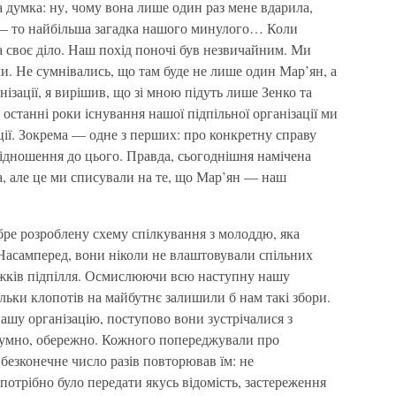
а думка: ну, чому вона лише один раз мене вдарила,
 — то найбільша загадка нашого минулого… Коли
за своє діло. Наш похід поночі був незвичайним. Ми
и. Не сумнівались, що там буде не лише один Мар’ян, а
анізації, я вирішив, що зі мною підуть лише Зенко та
останні роки існування нашої підпільної організації ми
ції. Зокрема — одне з перших: про конкретну справу
відношення до цього. Правда, сьогоднішня намічена
а, але це ми списували на те, що Мар’ян — наш
бре розроблену схему спілкування з молоддю, яка
 Насамперед, вони ніколи не влаштовували спільних
ажків підпілля. Осмислюючи всю наступну нашу
скільки клопотів на майбутнє залишили б нам такі збори.
ашу організацію, поступово вони зустрічалися з
озумно, обережно. Кожного попереджували про
 безконечне число разів повторював їм: не
потрібно було передати якусь відомість, застереження