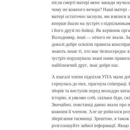
після смерті матері мене завжди мучил
чому не кожного вечора? Наші матері
матері остаточно заснули, ми взялися 
вперше йшли на зустріч з підпільникам
і його друзі по боївці. Як керівник орг
Володимир, інші — нічого не знали. За 
доволі добре освоїли правила конспіра
знають лише ті, хто має безпосереднє 
зустріч порушувала знані нами правил
найближчий друг, знає добре нас.
А взагалі члени підпілля УПА мали до
горнулась до них, прагнула співпраці.
зборів та виступів перед молоддю ват
історію, я уявляю собі, скільки біди, 
Звичайно, повстанці давно знали про н
кожним її членом. Але це робилося р
зберігання таємниці. Зрештою, я також
розголошуйте зайвої інформації. Якщо 