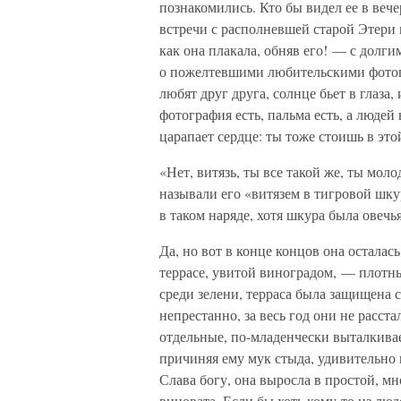
познакомились. Кто бы видел ее в вече
встречи с располневшей старой Этери 
как она плакала, обняв его! — с долг
о пожелтевшими любительскими фотогр
любят друг друга, солнце бьет в глаза
фотография есть, пальма есть, а люде
царапает сердце: ты тоже стоишь в это
«Нет, витязь, ты все такой же, ты мол
называли его «витязем в тигровой шк
в таком наряде, хотя шкура была овечья
Да, но вот в конце концов она осталас
террасе, увитой виноградом, — плотн
среди зелени, терраса была защищена 
непрестанно, за весь год они не расст
отдельные, по-младенчески выталкивае
причиняя ему мук стыда, удивительно н
Слава богу, она выросла в простой, мн
виновата. Если бы хоть кому-то из люд