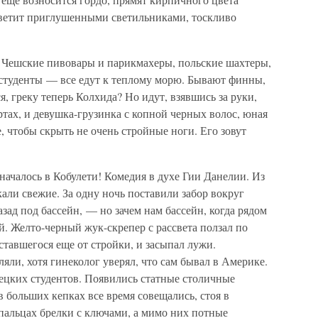
 светит приглушенными светильниками, тоскливо
. Чешские пивовары и парикмахеры, польские шахтеры,
 студенты — все едут к теплому морю. Бывают финны,
я, греку теперь Колхида? Но идут, взявшись за руки,
тах, и девушка-грузинка с копной черных волос, юная
, чтобы скрыть не очень стройные ноги. Его зовут
началось в Кобулети! Комедия в духе Гии Данелии. Из
ли свежие. За одну ночь поставили забор вокруг
зад под бассейн, — но зачем нам бассейн, когда рядом
. Желто-черный жук-скрепер с рассвета ползал по
оставшегося еще от стройки, и засыпал лужи.
яли, хотя гинеколог уверял, что сам бывал в Америке.
цких студентов. Появились статные столичные
больших кепках все время совещались, стоя в
пальцах брелки с ключами, а мимо них потные