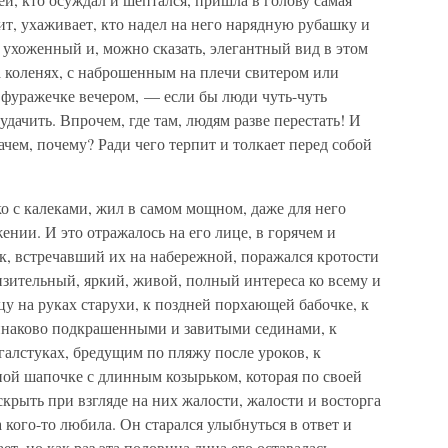
мит, ухаживает, кто надел на него нарядную рубашку и
о ухоженный и, можно сказать, элегантный вид в этом
а коленях, с наброшенным на плечи свитером или
 фуражечке вечером, — если бы люди чуть-чуть
дачить. Впрочем, где там, людям разве перестать! И
зачем, почему? Ради чего терпит и толкает перед собой
ко с калеками, жил в самом мощном, даже для него
ии. И это отражалось на его лице, в горячем и
к, встречавший их на набережной, поражался кротости
нзительный, яркий, живой, полный интереса ко всему и
нцу на руках старухи, к поздней порхающей бабочке, к
наково подкрашенными и завитыми сединами, к
алстуках, бредущим по пляжу после уроков, к
ной шапочке с длинным козырьком, которая по своей
скрыть при взгляде на них жалости, жалости и восторга
 кого-то любила. Он старался улыбнуться в ответ и
ет, но как раз эта половина лица его оставалась