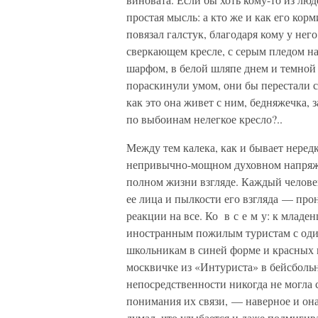
простая мысль: а кто же и как его кор
повязал галстук, благодаря кому у нег
сверкающем кресле, с серым пледом н
шарфом, в белой шляпе днем и темной
пораскинули умом, они бы перестали су
как это она живет с ним, бедняжечка, 
по выбоинам нелегкое кресло?..
Между тем калека, как и бывает неред
непривычно-мощном духовном напряжен
полном жизни взгляде. Каждый челове
ее лица и пылкости его взгляда — про
реакции на все. Ко в с е м у: к младе
иностранным пожилым туристам с оди
школьникам в синей форме и красных г
москвичке из «Интуриста» в бейсболь
непосредственности никогда не могла 
понимания их связи, — наверное и она
думал, что улыбается и даже подмигива