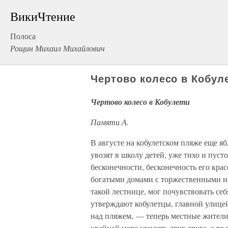
ВикиЧтение
Полоса
Рощин Михаил Михайлович
Чертово колесо в Кобул
Чертово колесо в Кобулети
Памяти А.
В августе на кобулетском пляже еще ябл
увозят в школу детей, уже тихо и пуст
бесконечности, бесконечность его крас
богатыми домами с торжественными 
такой лестнице, мог почувствовать се
утверждают кобулетцы, главной улице
над пляжем, — теперь местные жители 
крайней мере увидеть друг друга, а т