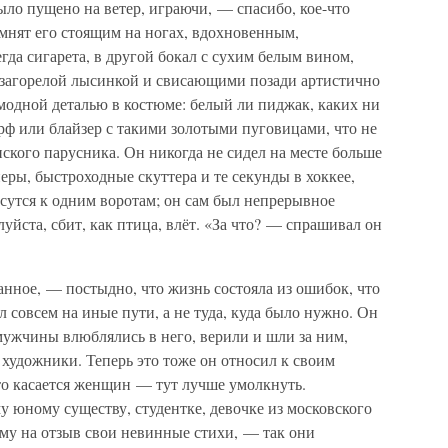
ыло пущено на ветер, играючи, — спасибо, кое-что
мнят его стоящим на ногах, вдохновенным,
да сигарета, в другой бокал с сухим белым вином,
 с загорелой лысинкой и свисающими позади артистично
модной деталью в костюме: белый ли пиджак, каких ни
арф или блайзер с такими золотыми пуговицами, что не
ского парусника. Он никогда не сидел на месте больше
еры, быстроходные скуттера и те секунды в хоккее,
есутся к одним воротам; он сам был непрерывное
уйста, сбит, как птица, влёт. «За что? — спрашивал он
санное, — постыдно, что жизнь состояла из ошибок, что
л совсем на иные пути, а не туда, куда было нужно. Он
мужчины влюблялись в него, верили и шли за ним,
художники. Теперь это тоже он относил к своим
что касается женщин — тут лучше умолкнуть.
у юному существу, студентке, девочке из московского
 ему на отзыв свои невинные стихи, — так они