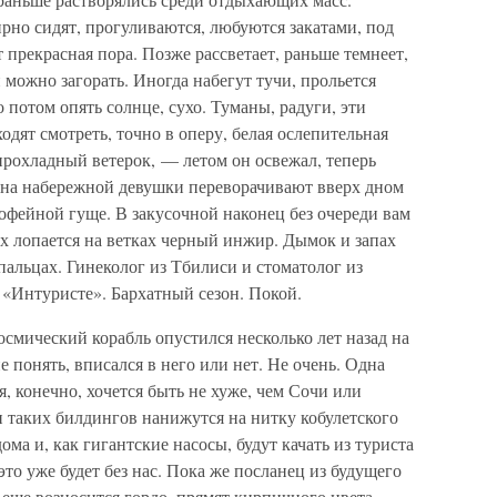
рно сидят, прогуливаются, любуются закатами, под
 прекрасная пора. Позже рассветает, раньше темнеет,
и можно загорать. Иногда набегут тучи, прольется
о потом опять солнце, сухо. Туманы, радуги, эти
дят смотреть, точно в оперу, белая ослепительная
прохладный ветерок, — летом он освежал, теперь
е на набережной девушки переворачивают вверх дном
офейной гуще. В закусочной наконец без очереди вам
х лопается на ветках черный инжир. Дымок и запах
пальцах. Гинеколог из Тбилиси и стоматолог из
«Интуристе». Бархатный сезон. Покой.
осмический корабль опустился несколько лет назад на
е понять, вписался в него или нет. Не очень. Одна
, конечно, хочется быть не хуже, чем Сочи или
 таких билдингов нанижутся на нитку кобулетского
ома и, как гигантские насосы, будут качать из туриста
это уже будет без нас. Пока же посланец из будущего
н еще возносится гордо, прямят кирпичного цвета