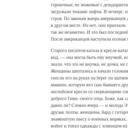
горничные, не знакомые с дезодоранта
загружали тюками лифты. В четверг, 
строя. По законам жанра американцев
в другом месте. Но нет, они приехали.
так же незаметно. И это был последни
После американцев наступила полная 
Старого писателя катала в кресле-кат
вид, — она могла быть ему внучкой, но
знали, что это не внучка, не дочка, не 
Женщины шептались и качали головам
снесли его на руках на берег по шатком
машине, которую вел сын бывшего дру
английское кресло со сверкающими спи
доброго Гиви, своего отца. Боже, как 
давно ли? Словно вчера — и молода Эте
друзья, поэты, женщины, бард с гитар
знаменитую пьесу о военных моряках,
войну и тонул однажды с эсминцем на