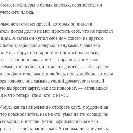
е было, и офицеры в белых кителях, горя золотыми
улетского пляжа.
олько дети старых друзей, которых он видел в
тель потом долго не мог простить себе, что не приехал
ицам. А затем он купил себе дом совсем на другом
 с женой, взрослой дочерью и внуками. Слава его
ть. Но… вдруг на старости лет опять бросил все,
и — словно в наказание — паралич, три месяца
 семьи, ни архива, ни книг, ни друзей, — вот, кресло
 ангел-хранитель рядом и любовь, новая любовь, которая
е зря говорят, она самый лучший драматург и самый
кую выбросит карту, как все повернет, — оглянешься
 и что теперь, где я, кто, с кем?..
 У музыканта непременно отобрать слух, у художника
стер краснобайства, как никто, умел найти словцо, он
 говорил, и вот так, устно, оформлялись все его
ерит и — садись, записывай. А сколько не записалось,