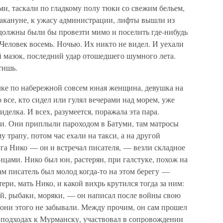
ми, таскали по гладкому полу тюки со свежим бельем,
накануне, к ужасу администрации, лифты вышли из
 должны были бы провезти мимо и поселить где-нибудь
 Человек восемь. Ночью. Их никто не видел. И уехали
й мазок, последний удар отошедшего шумного лета.
тишь.
алке по набережной совсем юная женщина, девушка на
 все, кто сидел или гулял вечерами над морем, уже
сиделка. И всех, разумеется, поражала эта пара.
и. Они приплыли пароходом в Батуми, там матросы
у трапу, потом час ехали на такси, а на другой
га Нико — он и встречал писателя, — везли складное
цами. Нико был юн, растерян, при галстуке, похож на
сам писатель был молод когда-то на этом берегу —
ри, мать Нико, и какой вихрь крутился тогда за ним:
ой, рыбаки, моряки, — он написал после войны свою
 они этого не забывали. Между прочим, он сам прошел
 подходах к Мурманску, участвовал в сопровождении