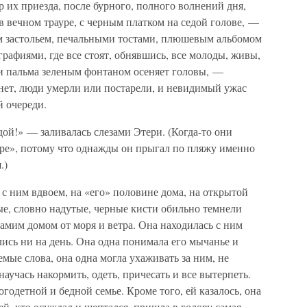
р их приезда, после бурного, полного волнений дня,
в вечном трауре, с черным платком на седой голове, —
им застольем, печальными тостами, плюшевым альбомом
афиями, где все стоят, обнявшись, все молоды, живы,
, и пальма зеленым фонтаном осеняет головы, —
й нет, люди умерли или постарели, и невидимый ужас
й очереди.
одой!» — заливалась слезами Этери. (Когда-то они
уре», потому что однажды он прыгал по пляжу именно
.)
ь с ним вдвоем, на «его» половине дома, на открытой
ые, словно надутые, черные кисти обильно темнели
самим домом от моря и ветра. Она находилась с ним
ались ни на день. Она одна понимала его мычанье и
мые слова, она одна могла ухаживать за ним, не
аучась накормить, одеть, причесать и все вытерпеть.
огодетной и бедной семье. Кроме того, ей казалось, она
ей, кто осуждал и шептался, пришла в голову самая