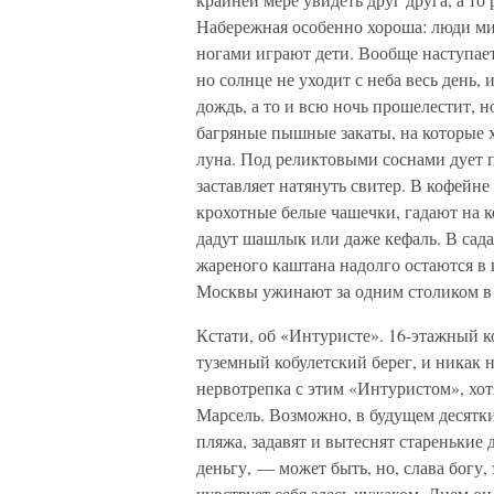
Набережная особенно хороша: люди ми
ногами играют дети. Вообще наступает
но солнце не уходит с неба весь день, 
дождь, а то и всю ночь прошелестит, н
багряные пышные закаты, на которые хо
луна. Под реликтовыми соснами дует 
заставляет натянуть свитер. В кофейн
крохотные белые чашечки, гадают на к
дадут шашлык или даже кефаль. В сада
жареного каштана надолго остаются в 
Москвы ужинают за одним столиком в 
Кстати, об «Интуристе». 16-этажный к
туземный кобулетский берег, и никак н
нервотрепка с этим «Интуристом», хотя
Марсель. Возможно, в будущем десятки
пляжа, задавят и вытеснят старенькие д
деньгу, — может быть, но, слава богу, 
чувствует себя здесь чужаком. Днем о