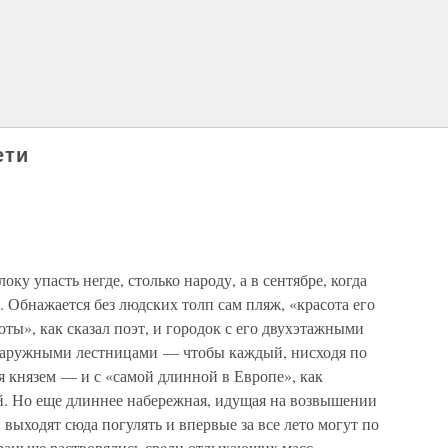
ети
оку упасть негде, столько народу, а в сентябре, когда
о. Обнажается без людских толп сам пляж, «красота его
оты», как сказал поэт, и городок с его двухэтажными
наружными лестницами — чтобы каждый, нисходя по
бя князем — и с «самой длинной в Европе», как
й. Но еще длиннее набережная, идущая на возвышении
выходят сюда погулять и впервые за все лето могут по
о раньше растворялись среди отдыхающих масс.