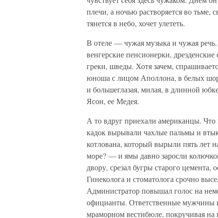
плечи, а ночью растворяется во тьме,
тянется в небо, хочет улететь.
В отеле — чужая музыка и чужая речь
венгерские пенсионерки, дрезденские
греки, шведы. Хотя зачем, спрашиваетс
юноша с лицом Аполлона, в белых шор
и большеглазая, милая, в длинной юбке
Ясон, ее Медея.
А то вдруг приехали американцы. Что 
кадок вырывали чахлые пальмы и втыка
котлована, который вырыли пять лет на
море? — и ямы давно заросли колючкой
двору, срезал бугры старого цемента, 
Гинеколога и стоматолога срочно высел
Администратор повышал голос на неме
официанты. Ответственные мужчины в 
мраморном вестибюле, покручивая на 