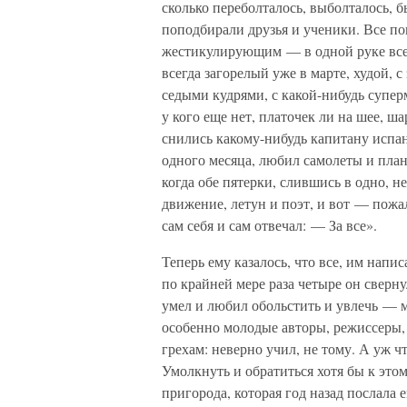
сколько переболталось, выболталось, б
поподбирали друзья и ученики. Все по
жестикулирующим — в одной руке всег
всегда загорелый уже в марте, худой,
седыми кудрями, с какой-нибудь супер
у кого еще нет, платочек ли на шее, ш
снились какому-нибудь капитану испан
одного месяца, любил самолеты и план
когда обе пятерки, слившись в одно, н
движение, летун и поэт, и вот — пожал
сам себя и сам отвечал: — За все».
Теперь ему казалось, что все, им напи
по крайней мере раза четыре он сверну
умел и любил обольстить и увлечь — 
особенно молодые авторы, режиссеры, 
грехам: неверно учил, не тому. А уж 
Умолкнуть и обратиться хотя бы к этом
пригорода, которая год назад послала