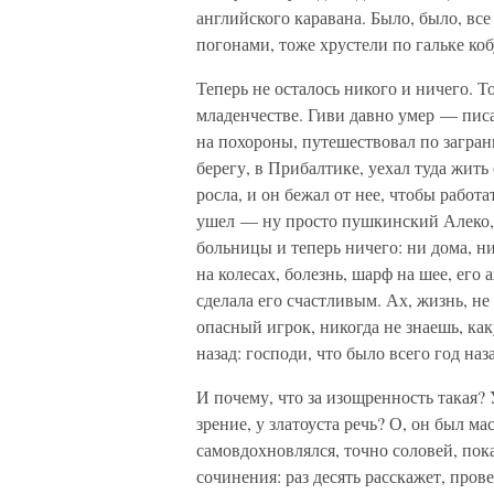
английского каравана. Было, было, вс
погонами, тоже хрустели по гальке коб
Теперь не осталось никого и ничего. Т
младенчестве. Гиви давно умер — писа
на похороны, путешествовал по загран
берегу, в Прибалтике, уехал туда жить
росла, и он бежал от нее, чтобы работа
ушел — ну просто пушкинский Алеко, 
больницы и теперь ничего: ни дома, ни
на колесах, болезнь, шарф на шее, его
сделала его счастливым. Ах, жизнь, н
опасный игрок, никогда не знаешь, ка
назад: господи, что было всего год назад
И почему, что за изощренность такая?
зрение, у златоуста речь? О, он был ма
самовдохновлялся, точно соловей, пока
сочинения: раз десять расскажет, пров