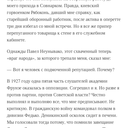
моего прихода в Совнарком. Правда, киевский
горвоенком Рябоконь, давший мне справку, как
старейший оборонный работник, после актива в оперетте
три дня избегал со мной встречи. Но я все же припер
перепуганного товарища к стене в его служебном
кабинете.
Однажды Павел Неунывако, этот схваченный теперь
«враг народа», за которого трепали меня, сказал мне:
— Вот я человек с подмоченной репутацией. Почему?
В 1927 году одна пятая часть слушателей академии
Фрунзе оказалась в оппозиции. Согрешил и я. Но разве я
против партии, против Советской власти? Честно
выполнял и выполняю все, что мне предписывают. Не
критикую. В гражданскую войну командовал полком в
дивизии Федько. Деникинский осколок сидит в печени.
Мы голосовали тогда потому, что помнили завещание