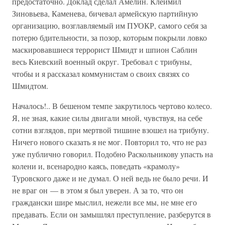
предостаточно. Доклад сделал Амелин. Клеймил
Зиновьева, Каменева, бичевал армейскую партийную
организацию, возглавляемый им ПУОКР, самого себя за
потерю бдительности, за позор, которым покрыли ловко
маскировавшиеся террорист Шмидт и шпион Саблин
весь Киевский военный округ. Требовал с трибуны,
чтобы и я рассказал коммунистам о своих связях со
Шмидтом.
Началось!.. В бешеном темпе закрутилось чертово колесо.
Я, не зная, какие силы двигали мной, чувствуя, на себе
сотни взглядов, при мертвой тишине взошел на трибуну.
Ничего нового сказать я не мог. Повторил то, что не раз
уже публично говорил. Подобно Раскольникову упасть на
колени и, всенародно каясь, поведать «крамолу»
Туровского даже и не думал. О ней ведь не было речи. И
не враг он — в этом я был уверен. А за то, что он
граждански шире мыслил, нежели все мы, не мне его
предавать. Если он замышлял преступление, разберутся в