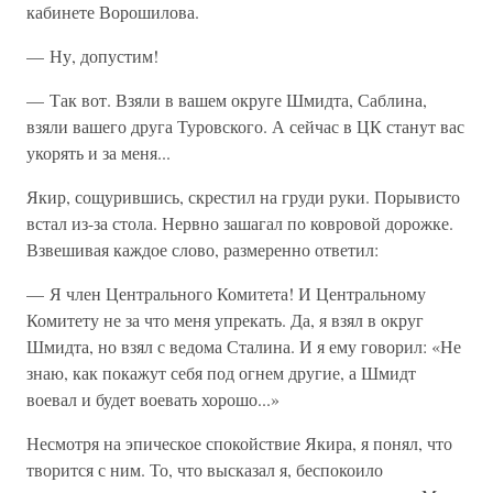
кабинете Ворошилова.
— Ну, допустим!
— Так вот. Взяли в вашем округе Шмидта, Саблина,
взяли вашего друга Туровского. А сейчас в ЦК станут вас
укорять и за меня...
Якир, сощурившись, скрестил на груди руки. Порывисто
встал из-за стола. Нервно зашагал по ковровой дорожке.
Взвешивая каждое слово, размеренно ответил:
— Я член Центрального Комитета! И Центральному
Комитету не за что меня упрекать. Да, я взял в округ
Шмидта, но взял с ведома Сталина. И я ему говорил: «Не
знаю, как покажут себя под огнем другие, а Шмидт
воевал и будет воевать хорошо...»
Несмотря на эпическое спокойствие Якира, я понял, что
творится с ним. То, что высказал я, беспокоило