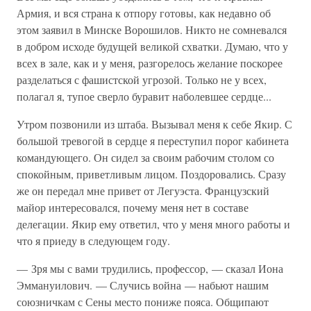
Армия, и вся страна к отпору готовы, как недавно об
этом заявил в Минске Ворошилов. Никто не сомневался
в добром исходе будущей великой схватки. Думаю, что у
всех в зале, как и у меня, разгорелось желание поскорее
разделаться с фашистской угрозой. Только не у всех,
полагал я, тупое сверло буравит наболевшее сердце...
Утром позвонили из штаба. Вызывал меня к себе Якир. С
большой тревогой в сердце я переступил порог кабинета
командующего. Он сидел за своим рабочим столом со
спокойным, приветливым лицом. Поздоровались. Сразу
же он передал мне привет от Легуэста. Французский
майор интересовался, почему меня нет в составе
делегации. Якир ему ответил, что у меня много работы и
что я приеду в следующем году.
— Зря мы с вами трудились, профессор, — сказал Иона
Эммануилович. — Случись война — набьют нашим
союзничкам с Сены место пониже пояса. Общипают