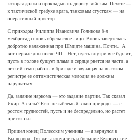
которая должна прокладывать дорогу войскам. Пехоте —
к тактической требухе врага, танковым сгусткам — на
оперативный простор.
С приходом Филиппа Ивановича Голикова 8-я
мехбригада вновь обрела свое лицо. Вновь завертелась
добротно налаженная при Шмидте машина. Почти... А
вот первые дни после ЧП... Нет, пусть внутри все бурлит,
пусть в голове бушует пламя и сердце рвется на части, а
четкий темп работы в бригаде и звучащая на высоком
регистре ее оптимистическая мелодия не должны
нарушаться.
Да, задание наркома — это задание партии. Так сказал
Якир. А силы? Есть незыблемый закон природы — с
ростом трудностей, пусть и не беспредельно, но растет
приток сил...
Пришел конец Полесским учениям — я вернулся в
Вышгород. Тут же закончились и большие Белорусские