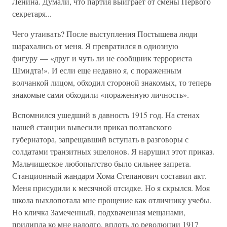
Ленина. Думали, что партия выиграет от смены Первого
секретаря...
Чего утаивать? После выступления Постышева люди
шарахались от меня. Я превратился в одиозную
фигуру — «друг и чуть ли не сообщник террориста
Шмидта!». И если еще недавно я, с пораженным
волчанкой лицом, обходил стороной знакомых, то теперь
знакомые сами обходили «пораженную личность».
Вспомнился ушедший в давность 1915 год. На стенах
нашей станции вывесили приказ полтавского
губернатора, запрещавший вступать в разговоры с
солдатами транзитных эшелонов. Я нарушил этот приказ.
Мальчишеское любопытство было сильнее запрета.
Станционный жандарм Хома Степанович составил акт.
Меня присудили к месячной отсидке. Но я скрылся. Моя
школа выхлопотала мне прощение как отличнику учебы.
Но кличка Замеченный, подхваченная мещанами,
прилипла ко мне надолго, вплоть до революции 1917