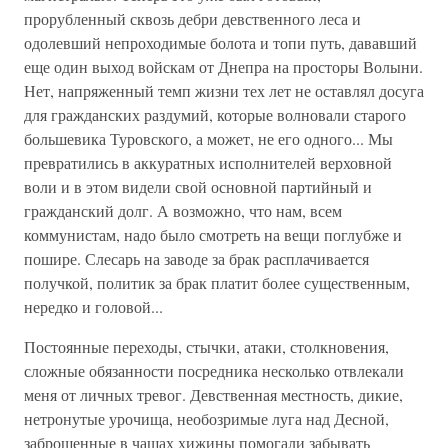
прорубленный сквозь дебри девственного леса и
одолевший непроходимые болота и топи путь, дававший
еще один выход войскам от Днепра на просторы Волыни.
Нет, напряженный темп жизни тех лет не оставлял досуга
для гражданских раздумий, которые волновали старого
большевика Туровского, а может, не его одного... Мы
превратились в аккуратных исполнителей верховной
воли и в этом видели свой основной партийный и
гражданский долг. А возможно, что нам, всем
коммунистам, надо было смотреть на вещи поглубже и
пошире. Слесарь на заводе за брак расплачивается
получкой, политик за брак платит более существенным,
нередко и головой...
Постоянные переходы, стычки, атаки, столкновения,
сложные обязанности посредника несколько отвлекали
меня от личных тревог. Девственная местность, дикие,
нетронутые урочища, необозримые луга над Десной,
заброшенные в чащах хижины помогали забывать