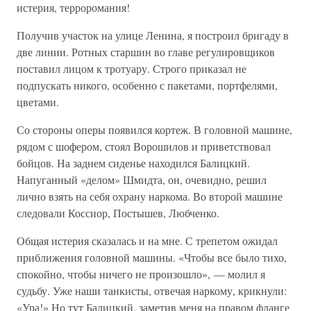
истерия, терроромания!
Получив участок на улице Ленина, я построил бригаду в
две линии. Ротных старшин во главе регулировщиков
поставил лицом к тротуару. Строго приказал не
подпускать никого, особенно с пакетами, портфелями,
цветами.
Со стороны оперы появился кортеж. В головной машине,
рядом с шофером, стоял Ворошилов и приветствовал
бойцов. На заднем сиденье находился Балицкий.
Напуганный «делом» Шмидта, он, очевидно, решил
лично взять на себя охрану наркома. Во второй машине
следовали Коссиор, Постышев, Любченко.
Общая истерия сказалась и на мне. С трепетом ожидал
приближения головной машины. «Чтобы все было тихо,
спокойно, чтобы ничего не произошло», — молил я
судьбу. Уже наши танкисты, отвечая наркому, крикнули:
«Ура!» Но тут Балицкий, заметив меня на правом фланге