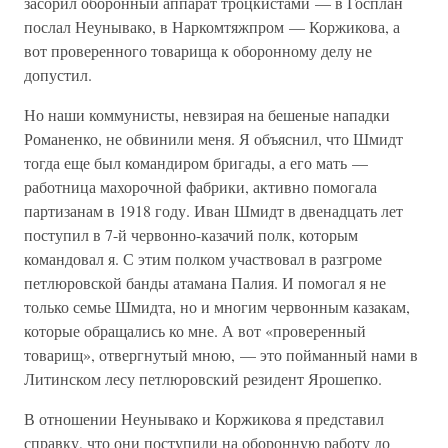
засорил оборонный аппарат троцкистами — в Госплан
послал Неунывако, в Наркомтяжпром — Коржикова, а
вот проверенного товарища к оборонному делу не
допустил.
Но наши коммунисты, невзирая на бешеные нападки
Романенко, не обвинили меня. Я объяснил, что Шмидт
тогда еще был командиром бригады, а его мать —
работница махорочной фабрики, активно помогала
партизанам в 1918 году. Иван Шмидт в двенадцать лет
поступил в 7-й червонно-казачий полк, которым
командовал я. С этим полком участвовал в разгроме
петлюровской банды атамана Палия. И помогал я не
только семье Шмидта, но и многим червонным казакам,
которые обращались ко мне. А вот «проверенный
товарищ», отвергнутый мною, — это пойманный нами в
Литинском лесу петлюровский резидент Ярошепко.
В отношении Неунывако и Коржикова я представил
справку, что они поступили на оборонную работу до