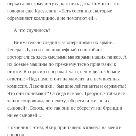
перья галльскому петуху, как пить дать. Помните, это
говорил еще Клаузевиц: «Есть союзники, которые
обременяют коалицию, а не помогают ей».
— А что случилось?
— Внимательно следил я за операциями их армий.
Генерал Луазо и ваш подшефный генштабист
восторгались здесь смелыми маневрами наших танков. А
их боевые машины по-прежнему тесно привязаны к
пехоте. Я спросил генерала Луазо, в чем дело. Он мне
ответил: «Над нами стоит парламент, а в нем военная
комиссия. Лавочники, бывшие лейтенанты и сержанты!
Что они понимают? Отсюда все зло. Требуют, чтобы все
танки сопровождали пехоту, оберегали жизнь их
сыновей». Боюсь, что так они не оберегут ни Франции,
ни ее сыновей...
Покончив с этим, Якир пристально взглянул на меня и
спросил: