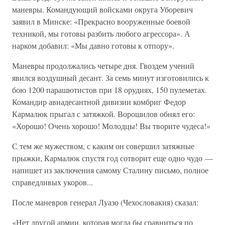
маневры. Командующий войсками округа Уборевич
заявил в Минске: «Прекрасно вооруженные боевой
техникой, мы готовы разбить любого агрессора». А
нарком добавил: «Мы давно готовы к отпору».
Маневры продолжались четыре дня. Гвоздем учений
явился воздушный десант. За семь минут изготовились к
бою 1200 парашютистов при 18 орудиях, 150 пулеметах.
Командир авиадесантной дивизии комбриг Федор
Кармалюк прыгал с затяжкой. Ворошилов обнял его:
«Хорошо! Очень хорошо! Молодцы! Вы творите чудеса!»
С тем же мужеством, с каким он совершил затяжные
прыжки, Кармалюк спустя год сотворит еще одно чудо —
напишет из заключения самому Сталину письмо, полное
справедливых укоров...
После маневров генерал Луазо (Чехословакия) сказал:
«Нет другой армии, которая могла бы сравниться по