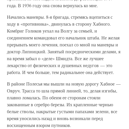
года. В 1936 году она снова вернулась ко мне.
Начались маневры. 8-я бригада, стремясь вцепиться с
ходу в «противника», двинулась в сторону Хабного.
Комбриг Голиков уехал на Волгу за семьей, и
соединением командовал его начальник штаба. Не желая
прерывать моего лечения, поехал со мной на маневры и
доктор Липницкий. Занятый посредническими делами, я
на время забыл о «деле» Шмидта. Все же лучшее
лекарство от физических и душевных недугов — это
работа. И чем больше, тем радикальнее она действует.
В районе Полесья мы вышли на новую дорогу Хабное —
Овруч. Трасса то шла прямой линией, то, делая изгибы,
плавно ломалась. По обеим ее сторонам стояли
закованные в серебро березы. Их крапленные чернью
белые стволы, накрытые густыми папахами зелени, все
время уносились назад и вновь возникали перед
восхищенным взором путников.