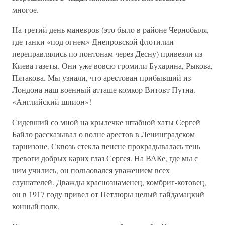
многое.
На третий день маневров (это было в районе Чернобыля,
где танки «под огнем» Днепровской флотилии
переправлялись по понтонам через Десну) привезли из
Киева газеты. Они уже вовсю громили Бухарина, Рыкова,
Пятакова. Мы узнали, что арестован прибывший из
Лондона наш военный атташе комкор Витовт Путна.
«Английский шпион»!
Сидевший со мной на крылечке штабной хаты Сергей
Байло рассказывал о волне арестов в Ленинградском
гарнизоне. Сквозь стекла пенсне прокрадывалась тень
тревоги добрых карих глаз Сергея. На ВАКе, где мы с
ним учились, он пользовался уважением всех
слушателей. Дважды краснознаменец, комбриг-котовец,
он в 1917 году привел от Петлюры целый гайдамацкий
конный полк.