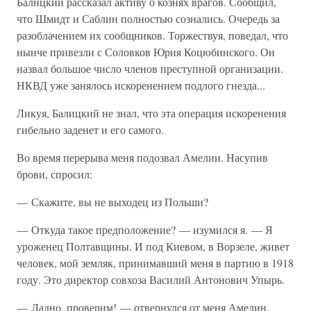
Балнцкий рассказал активу о кознях врагов. Сообщил,
что Шмидт и Саблин полностью сознались. Очередь за
разоблачением их сообщников. Торжествуя, поведал, что
нынче привезли с Соловков Юрия Коцюбинского. Он
назвал большое число членов преступной организации.
НКВД уже занялось искоренением подлого гнезда...
Ликуя, Балицкий не знал, что эта операция искоренения
гибельно заденет и его самого.
Во время перерыва меня подозвал Амелии. Насупив
брови, спросил:
— Скажите, вы не выходец из Польши?
— Откуда такое предположение? — изумился я. — Я
уроженец Полтавщины. И под Киевом, в Ворзеле, живет
человек, мой земляк, принимавший меня в партию в 1918
году. Это директор совхоза Василий Антонович Упырь.
— Ладно, проверим! — отвернулся от меня Амелин.