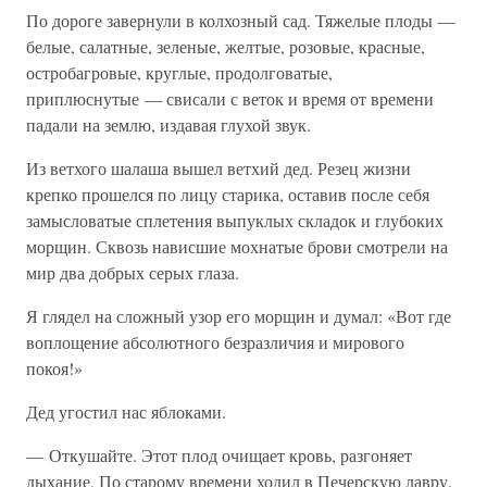
По дороге завернули в колхозный сад. Тяжелые плоды —
белые, салатные, зеленые, желтые, розовые, красные,
остробагровые, круглые, продолговатые,
приплюснутые — свисали с веток и время от времени
падали на землю, издавая глухой звук.
Из ветхого шалаша вышел ветхий дед. Резец жизни
крепко прошелся по лицу старика, оставив после себя
замысловатые сплетения выпуклых складок и глубоких
морщин. Сквозь нависшие мохнатые брови смотрели на
мир два добрых серых глаза.
Я глядел на сложный узор его морщин и думал: «Вот где
воплощение абсолютного безразличия и мирового
покоя!»
Дед угостил нас яблоками.
— Откушайте. Этот плод очищает кровь, разгоняет
дыхание. По старому времени ходил в Печерскую лавру.