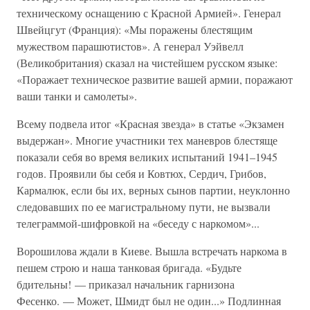
техническому оснащению с Красной Армией». Генерал
Швейцгут (Франция): «Мы поражены блестящим
мужеством парашютистов». А генерал Уэйвелл
(Великобритания) сказал на чистейшем русском языке:
«Поражает техническое развитие вашей армии, поражают
ваши танки и самолеты».
Всему подвела итог «Красная звезда» в статье «Экзамен
выдержан». Многие участники тех маневров блестяще
показали себя во время великих испытаний 1941–1945
годов. Проявили бы себя и Ковтюх, Сердич, Грибов,
Кармалюк, если бы их, верных сынов партии, неуклонно
следовавших по ее магистральному пути, не вызвали
телеграммой-шифровкой на «беседу с наркомом»...
Ворошилова ждали в Киеве. Вышла встречать наркома в
пешем строю и наша танковая бригада. «Будьте
бдительны! — приказал начальник гарнизона
Фесенко. — Может, Шмидт был не один...» Подлинная