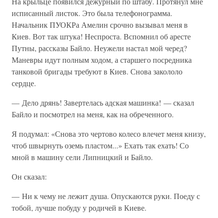
На крыльце появился дежурный по штабу. Протянул мне
исписанный листок. Это была телефонограмма.
Начальник ПУОКРа Амелин срочно вызывал меня в
Киев. Вот так штука! Неспроста. Вспомнил об аресте
Путны, рассказы Байло. Неужели настал мой черед?
Маневры идут полным ходом, а старшего посредника
танковой бригады требуют в Киев. Снова закололо
сердце.
— Дело дрянь! Завертелась адская машинка! — сказал
Байло и посмотрел на меня, как на обреченного.
Я подумал: «Снова это чертово колесо влечет меня книзу,
чтоб швырнуть оземь пластом...» Ехать так ехать! Со
мной в машину сели Липницкий и Байло.
Он сказал:
— Ни к чему не лежит душа. Опускаются руки. Поеду с
тобой, лучше побуду у родичей в Киеве.