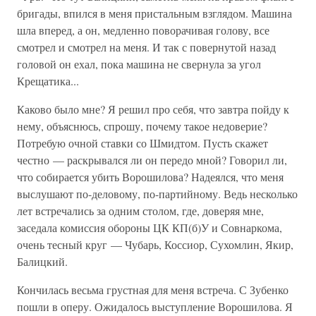
бригады, впился в меня пристальным взглядом. Машина
шла вперед, а он, медленно поворачивая голову, все
смотрел и смотрел на меня. И так с повернутой назад
головой он ехал, пока машина не свернула за угол
Крещатика...
Каково было мне? Я решил про себя, что завтра пойду к
нему, объяснюсь, спрошу, почему такое недоверие?
Потребую очной ставки со Шмидтом. Пусть скажет
честно — раскрывался ли он передо мной? Говорил ли,
что собирается убить Ворошилова? Надеялся, что меня
выслушают по-деловому, по-партийному. Ведь несколько
лет встречались за одним столом, где, доверяя мне,
заседала комиссия обороны ЦК КП(б)У и Совнаркома,
очень тесный круг — Чубарь, Коссиор, Сухомлин, Якир,
Балицкий.
Кончилась весьма грустная для меня встреча. С Зубенко
пошли в оперу. Ожидалось выступление Ворошилова. Я