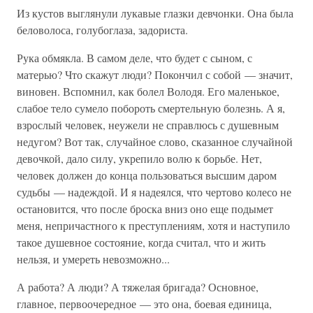
Из кустов выглянули лукавые глазки девчонки. Она была
беловолоса, голубоглаза, задориста.
Рука обмякла. В самом деле, что будет с сыном, с
матерью? Что скажут люди? Покончил с собой — значит,
виновен. Вспомнил, как болел Володя. Его маленькое,
слабое тело сумело побороть смертельную болезнь. А я,
взрослый человек, неужели не справлюсь с душевным
недугом? Вот так, случайное слово, сказанное случайной
девочкой, дало силу, укрепило волю к борьбе. Нет,
человек должен до конца пользоваться высшим даром
судьбы — надеждой. И я надеялся, что чертово колесо не
остановится, что после броска вниз оно еще подымет
меня, непричастного к преступлениям, хотя и наступило
такое душевное состояние, когда считал, что и жить
нельзя, и умереть невозможно...
А работа? А люди? А тяжелая бригада? Основное,
главное, первоочередное — это она, боевая единица,