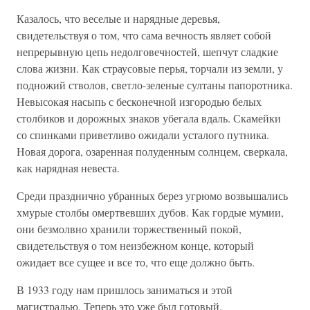
Казалось, что веселые и нарядные деревья,
свидетельствуя о том, что сама вечность являет собой
непрерывную цепь недолговечностей, шепчут сладкие
слова жизни. Как страусовые перья, торчали из земли, у
подножий стволов, светло-зеленые султаны папоротника.
Невысокая насыпь с бесконечной изгородью белых
столбиков и дорожных знаков убегала вдаль. Скамейки
со спинками приветливо ожидали усталого путника.
Новая дорога, озаренная полуденным солнцем, сверкала,
как нарядная невеста.
Среди празднично убранных берез угрюмо возвышались
хмурые столбы омертвевших дубов. Как гордые мумии,
они безмолвно хранили торжественный покой,
свидетельствуя о том неизбежном конце, который
ожидает все сущее и все то, что еще должно быть.
В 1933 году нам пришлось заниматься и этой
магистралью. Теперь это уже был готовый,