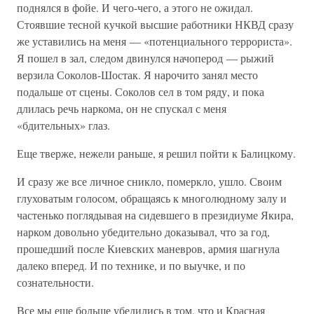
поднялся в фойе. И чего-чего, а этого не ожидал.
Стоявшие тесной кучкой высшие работники НКВД сразу
же уставились на меня — «потенциального террориста».
Я пошел в зал, следом двинулся начоперод — рыжий
верзила Соколов-Шостак. Я нарочито занял место
подальше от сцены. Соколов сел в том ряду, и пока
длилась речь наркома, он не спускал с меня
«бдительных» глаз.
Еще тверже, нежели раньше, я решил пойти к Балицкому.
И сразу же все личное сникло, померкло, ушло. Своим
глуховатым голосом, обращаясь к многолюдному залу и
частенько поглядывая на сидевшего в президиуме Якира,
нарком довольно убедительно доказывал, что за год,
прошедший после Киевских маневров, армия шагнула
далеко вперед. И по технике, и по выучке, и по
сознательности.
Все мы еще больше убедились в том, что и Красная