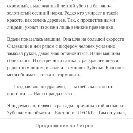
скромный, выдержанный летний убор на багряно-
золотистый осенний наряд. Редко кто умирает в такой
красоте, как зелень деревьев. Так, с просветленными
лицами, уходят из жизни лишь великие праведники.
Вдали показалась машина. Она шла на большой скорости.
Сидевший в ней рядом с шофером человек усиленно
замахал рукой, давая знак остановиться. Наши машины
сблизились. Из встречного газика, с раскрасневшимся
радостным лицом, выскочил замполит Зубенко. Бросился
меня обнимать, тискать, тормошить.
— Поздравляю, поздравляю, — захлебывался он от
восторга. — Наша правда взяла...
Я недоумевал, теряясь в разгадке причины этой вспышки.
Зубенко мне объяснил. Едет он из ПУОКРа. Там он узнал,
что Якир только что вернулся из Москвы. Командующий,
Продолжение на Литрес
попав на доклад к наркому, рассказал ему о моем