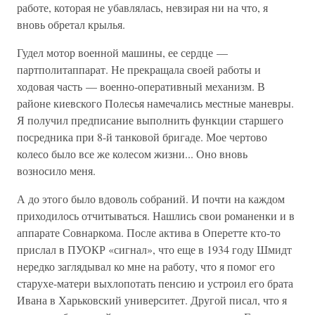
работе, которая не убавлялась, невзирая ни на что, я
вновь обретал крылья.
Гудел мотор военной машины, ее сердце —
партполитаппарат. Не прекращала своей работы и
ходовая часть — военно-оперативный механизм. В
районе киевского Полесья намечались местные маневры.
Я получил предписание выполнить функции старшего
посредника при 8-й танковой бригаде. Мое чертово
колесо было все же колесом жизни... Оно вновь
возносило меня.
А до этого было вдоволь собраний. И почти на каждом
приходилось отчитываться. Нашлись свои романенки и в
аппарате Совнаркома. После актива в Оперетте кто-то
прислал в ПУОКР «сигнал», что еще в 1934 году Шмидт
нередко заглядывал ко мне на работу, что я помог его
старухе-матери выхлопотать пенсию и устроил его брата
Ивана в Харьковский университет. Другой писал, что я