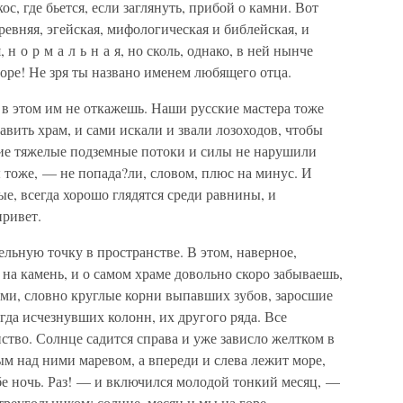
с, где бьется, если заглянуть, прибой о камни. Вот
ревняя, эгейская, мифологическая и библейская, и
н о р м а л ь н а я, но сколь, однако, в ней нынче
оре! Не зря ты названо именем любящего отца.
 в этом им не откажешь. Наши русские мастера тоже
тавить храм, и сами искали и звали лозоходов, чтобы
акие тяжелые подземные потоки и силы не нарушили
ы тоже, — не попада?ли, словом, плюс на минус. И
ые, всегда хорошо глядятся среди равнины, и
привет.
ьную точку в пространстве. В этом, наверное,
 на камень, и о самом храме довольно скоро забываешь,
гами, словно круглые корни выпавших зубов, заросшие
гда исчезнувших колонн, их другого ряда. Все
ство. Солнце садится справа и уже зависло желтком в
ым над ними маревом, а впереди и слева лежит море,
ебе ночь. Раз! — и включился молодой тонкий месяц, —
 треугольником: солнце, месяц и мы на горе.