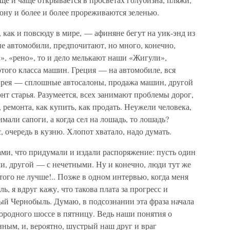
рону и более и более прореживаются зеленью.
как и повсюду в мире, — афиняне бегут на уик-энд из
е автомобили, предпочитают, но много, конечно,
», «рено», то и дело мелькают наши «Жигули»,
того класса машин. Греция — на автомобиле, вся
ирея — сплошные автосалоны, продажа машин, другой
нт старья. Разумеется, всех занимают проблемы дорог,
, ремонта, как купить, как продать. Неужели человека,
имали сапоги, а когда сел на лошадь, то лошадь?
, очередь в кузню. Хлопот хватало, надо думать.
ми, что придумали и издали распоряжение: пусть один
и, другой — с нечетными. Ну и конечно, люди тут же
того не лучше!.. Позже в одном интервью, когда меня
, я вдруг кажу, что такова плата за прогресс и
й Чернобыль. Думаю, в подсознании эта фраза начала
городного шоссе в пятницу. Ведь наши понятия о
нным, и, вероятно, шустрый наш друг и враг