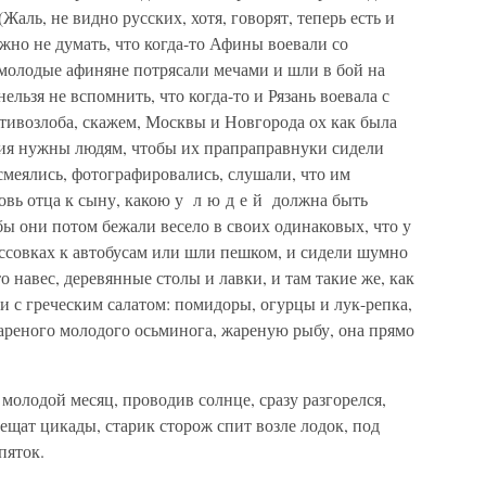
(Жаль, не видно русских, хотя, говорят, теперь есть и
но не думать, что когда-то Афины воевали со
 молодые афиняне потрясали мечами и шли в бой на
ельзя не вспомнить, что когда-то и Рязань воевала с
тивозлоба, скажем, Москвы и Новгорода ох как была
тия нужны людям, чтобы их прапраправнуки сидели
 смеялись, фотографировались, слушали, что им
овь отца к сыну, какою у л ю д е й должна быть
бы они потом бежали весело в своих одинаковых, что у
оссовках к автобусам или шли пешком, и сидели шумно
то навес, деревянные столы и лавки, и там такие же, как
и с греческим салатом: помидоры, огурцы и лук-репка,
ареного молодого осьминога, жареную рыбу, она прямо
молодой месяц, проводив солнце, сразу разгорелся,
трещат цикады, старик сторож спит возле лодок, под
пяток.