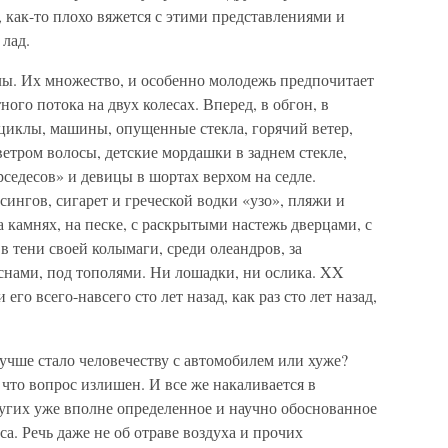
, как-то плохо вяжется с этими представлениями и
лад.
ы. Их множество, и особенно молодежь предпочитает
ного потока на двух колесах. Вперед, в обгон, в
оциклы, машины, опущенные стекла, горячий ветер,
ветром волосы, детские мордашки в заднем стекле,
седесов» и девицы в шортах верхом на седле.
сингов, сигарет и греческой водки «узо», пляжи и
камнях, на песке, с раскрытыми настежь дверцами, с
в тени своей колымаги, среди олеандров, за
снами, под тополями. Ни лошадки, ни ослика. XX
его всего-навсего сто лет назад, как раз сто лет назад,
лучше стало человечеству с автомобилем или хуже?
 что вопрос излишен. И все же накаливается в
ругих уже вполне определенное и научно обоснованное
а. Речь даже не об отраве воздуха и прочих