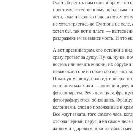
будет сберегать нам силы и время, но 
простому, естественному, вроде каког
лети, куда и сколько надо, а потом отп
не хотел трястись до Суниона на осле,
хотел бы, так вот и плати — вытесне
раздражением за зависимость. И это е
А вот древний храм, его останки в ви
сразу трогает за душу. Ну-ка, ну-ка, 
восемь или девять колонн, их обрубки
невысокой горе и собою обозначают в
Покинув машину, надо идти вверх, по
основном мальчики — юноши и девушки
фотоаппараты. Речь немецкая, француз
фотографируются, обнявшись. Француз
колоннами, словно положенные к храму
Все ждут заката, того самого часа, ког
отсюда черный парус, а на самом деле
живым и здоровым, просто забыл смени