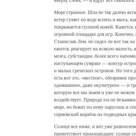
Море странное. Шла не так далеко яхта
ветер гуляет по воде вспять и вкось, ка
покрывается гусиной кожей. Кажется, н
огромной площадке для игр. Конечно, 
Станислав Лем, не сидел ли вот так на
ежится, реагирует на всякую малость,
мозга, субстанции, более всего напом
наступающем сумраке — контур острова
и малых греческих островов. Но того д
есть вот это, «местное», обозримое пр
одомашнено, даже окультурено — и тре
которую все мы знаем и уже не можем 
воздействует. Природа эта не безымянн
море, но бежит по нему парусник и сп
сормовский корабль на подводных кры
Солнце все ниже, и вот уже разнопле
приветствует произошедшее: солнце сел