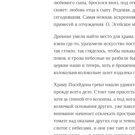
любимого сына, бросился вниз, под отко
сюжет: любовь отца к сыну. Родовая, д
сегодняшняя. Самая нежная, искренняя, 
примесей и отчуждения. О, Эгейское м
Древние умели найти место для храма,
взяли где-то, уразумели искусство пос
так стояло, так гляделось, чтобы ник
покоя, и грозы небесные не разбили б
церкви наши и теперь, хоть и брошенн
колокольня колокольне шлет издалека 
Храму Посейдона греки нашли удивител
прежде всего дело. Стоит там присесть
хотя за спиной его колонны, а под но
колючкой основания других, уже навсе
внимание начинает отвлекать простран
томате над овалами других гор и темн
слитое с небесами, и они уже таят в с
вверху слева, — и вдруг все связалось