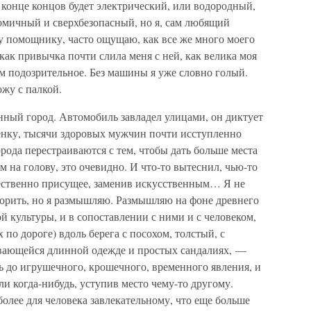
 конце концов будет электрический, или водородный,
омичный и сверхбезопасный, но я, сам любящий
у помощнику, часто ощущаю, как все же много моего
как привычка почти слила меня с ней, как велика моя
том подозрительное. Без машины я уже словно голый.
ожу с палкой.
нный город. Автомобиль завладел улицами, он диктует
бенку, тысячи здоровых мужчин почти исступленно
рода перестраиваются с тем, чтобы дать больше места
 на голову, это очевидно. И что-то вытеснил, чью-то
тественно присущее, заменив искусственным… Я не
ворить, но я размышляю. Размышляю на фоне древнего
й культуры, и в сопоставлении с ними и с человеком,
 по дороге) вдоль берега с посохом, толстый, с
вевающейся длинной одежде и простых сандалиях, —
 до игрушечного, крошечного, временного явления, и
мли когда-нибудь, уступив место чему-то другому.
более для человека завлекательному, что еще больше