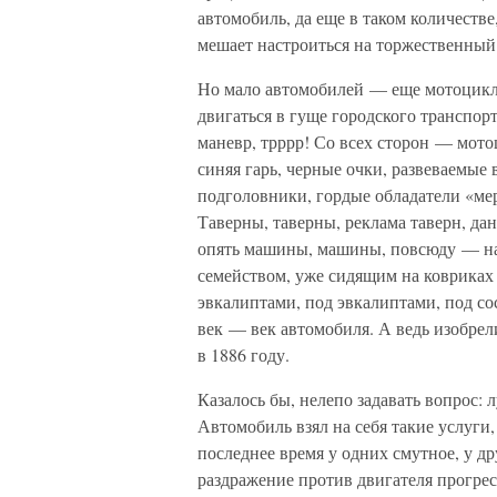
автомобиль, да еще в таком количестве
мешает настроиться на торжественный 
Но мало автомобилей — еще мотоцикл
двигаться в гуще городского транспорт
маневр, трррр! Со всех сторон — мот
синяя гарь, черные очки, развеваемые 
подголовники, гордые обладатели «мер
Таверны, таверны, реклама таверн, дан
опять машины, машины, повсюду — на 
семейством, уже сидящим на ковриках 
эвкалиптами, под эвкалиптами, под со
век — век автомобиля. А ведь изобрели 
в 1886 году.
Казалось бы, нелепо задавать вопрос: 
Автомобиль взял на себя такие услуги,
последнее время у одних смутное, у д
раздражение против двигателя прогресс