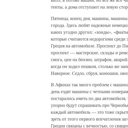
тенты, а дома отступают на левую сто
Пятница, конец дня, машины, машины, 
города. Здесь любят надежные немецки
каких угодно других: «хонды», «фиаты
которые считаются недорогими среди э
Греция на автомобиле. Проспект до П
проспект — мастерские, склады и ремо
смога, цен на бензин, штрафов, аварий
когда он ходил пешком, столько же зан
Наверное. Седло, сбруя, конюшня, овес
В Афинах так много проблем с машина
день ездят машины с четными номерам
постарались иметь по два автомобиля, 
упорно будут спрашивать про Чернобыль
каждый автомобиль — это тоже скрыты
зреть от этого первого впечатления за
Греции связаны с вечностью, со свяще