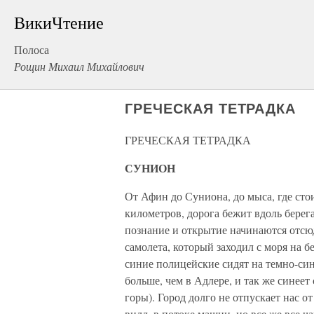
ВикиЧтение
Полоса
Рощин Михаил Михайлович
ГРЕЧЕСКАЯ ТЕТРАДКА
ГРЕЧЕСКАЯ ТЕТРАДКА
СУНИОН
От Афин до Суниона, до мыса, где сто
километров, дорога бежит вдоль берега
познание и открытие начинаются отсюд
самолета, который заходил с моря на б
синие полицейские сидят на темно-син
больше, чем в Адлере, и так же синеет
горы). Город долго не отпускает нас о
вилл, в потоке машин, но все же все ч