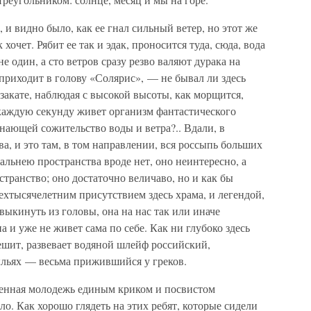
, и видно было, как ее гнал сильный ветер, но этот же
к хочет. Рябит ее так и эдак, проносится туда, сюда, вода
е один, а сто ветров сразу резво валяют дурака на
приходит в голову «Солярис», — не бывал ли здесь
 закате, наблюдая с высокой высоты, как морщится,
 каждую секунду живет организм фантастического
инающей сожительство воды и ветра?.. Вдали, в
, и это там, в том направлении, вся россыпь больших
альнею пространства вроде нет, оно неинтересно, а
остранство; оно достаточно величаво, но и как бы
хтысячелетним присутствием здесь храма, и легендой,
выкинуть из головы, она на нас так или иначе
а и уже не живет сама по себе. Как ни глубоко здесь
ешит, развевает водяной шлейф российский,
льях — весьма прижившийся у греков.
менная молодежь единым криком и посвистом
о. Как хорошо глядеть на этих ребят, которые сидели