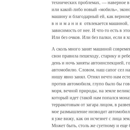
технических проблемах, — наверное в
или какой-либо новый «мобиль», экон
машину и благодарный ей, как верном
в н и м а н и я отвлекается машиной, 
зависимость от нее. И что-то есть в э
Или без очков. Или без палки, если я х
А сколь много занят машиной совреме
свои правила пешеходу, старику и ре
день и ночь заняты автоинспекцией, го
автомобилю. Словом, наш сапог сел нам
нишу явно занял. Отнял нечто нам ес
против автомобиля, глупо было бы го
моря, вечной природы, на земле велико
который идет (такой нам попался монах
терракотовым от загара лицом, в раз
мое размышление низводит автомобиль
я уже вижу, как он исчезнет с лица зе
Может быть, столь же суетному и еще 