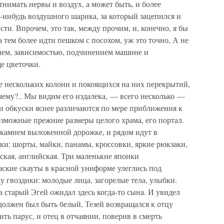
отнимать нервы и воздух, а может быть, и более
о-нибудь воздушного шарика, за который зацепился и
усти. Впрочем, это так, между прочим, и, конечно, я бы
 а тем более идти пешком с посохом, уж это точно, А не
нием, зависимостью, подчинением машине и
ще цветочки.
де нескольких колонн и покоящихся на них перекрытий,
почему?.. Мы видим его издалека, — всего несколько —
 и обкуски яснее различаются по мере приближения к
озможные прежние размеры целого храма, его портал.
 камнем выложенной дорожке, и рядом идут в
: шорты, майки, панамы, кроссовки, яркие рюкзаки,
ская, английская. Три маленькие японки
ские скауты в красной униформе улеглись под
 гвоздики: молодые лица, загорелые тела, улыбки.
да старый Эгей ожидал здесь когда-то сына. И увидел
 должен был быть белый, Тезей возвращался к отцу
ть парус, и отец в отчаянии, поверив в смерть