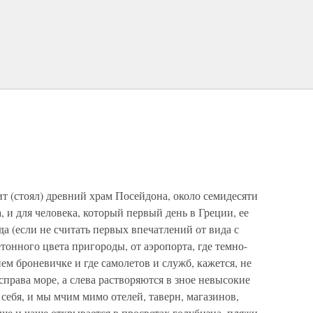
ит (стоял) древний храм Посейдона, около семидесяти
, и для человека, который первый день в Греции, ее
а (если не считать первых впечатлений от вида с
етонного цвета пригороды, от аэропорта, где темно-
ем броневичке и где самолетов и служб, кажется, не
 справа море, а слева растворяются в зное невысокие
т себя, и мы мчим мимо отелей, таверн, магазинов,
аще и чаще открывается в просветах голубизна, пляжи,