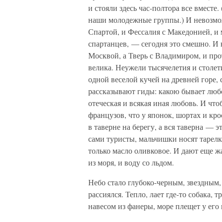
и стояли здесь час-полтора все вместе. 
наши молодежные группы.) И невозмож
Спартой, и Фессалия с Македонией, и
спартанцев, — сегодня это смешно. И н
Москвой, а Тверь с Владимиром, и про
велика. Неужели тысячелетия и столе
одной веселой кучей на древней горе,
рассказывают гиды: какою бывает люб
отеческая и всякая иная любовь. И что
французов, что у японок, шортах и кр
в таверне на берегу, а вся таверна — э
сами туристы, мальчишки носят тарелк
только масло оливковое. И дают еще ж
из моря, и воду со льдом.
Небо стало глубоко-черным, звездным, 
рассиялся. Тепло, лает где-то собака, 
навесом из фанеры, море плещет у его 