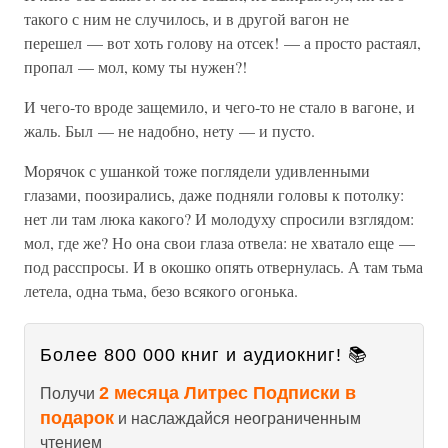
такого с ним не случилось, и в другой вагон не
перешел — вот хоть голову на отсек! — а просто растаял,
пропал — мол, кому ты нужен?!
И чего-то вроде защемило, и чего-то не стало в вагоне, и
жаль. Был — не надобно, нету — и пусто.
Морячок с ушанкой тоже поглядели удивленными
глазами, поозирались, даже подняли головы к потолку:
нет ли там люка какого? И молодуху спросили взглядом:
мол, где же? Но она свои глаза отвела: не хватало еще —
под расспросы. И в окошко опять отвернулась. А там тьма
летела, одна тьма, безо всякого огонька.
Более 800 000 книг и аудиокниг! 📚
2 месяца Литрес Подписки в
Получи
подарок
и наслаждайся неограниченным
чтением