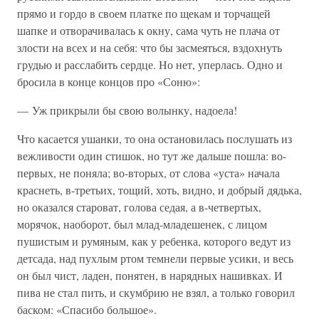
прямо и гордо в своем платке по щекам и торчащей
шапке и отворачивалась к окну, сама чуть не плача от
злости на всех и на себя: что бы засмеяться, вздохнуть
грудью и расслабить сердце. Но нет, уперлась. Одно и
бросила в конце концов про «Соню»:
— Уж прикрыли бы свою волынку, надоела!
Что касается ушанки, то она остановилась послушать из
вежливости один стишок, но тут же дальше пошла: во-
первых, не поняла; во-вторых, от слова «уста» начала
краснеть, в-третьих, тощий, хоть, видно, и добрый дядька,
но оказался староват, голова седая, а в-четвертых,
морячок, наоборот, был млад-младешенек, с лицом
пушистым и румяным, как у ребенка, которого ведут из
детсада, над пухлым ртом темнели первые усики, и весь
он был чист, ладен, понятен, в нарядных нашивках. И
пива не стал пить, и скумбрию не взял, а только говорил
баском: «Спасибо большое».