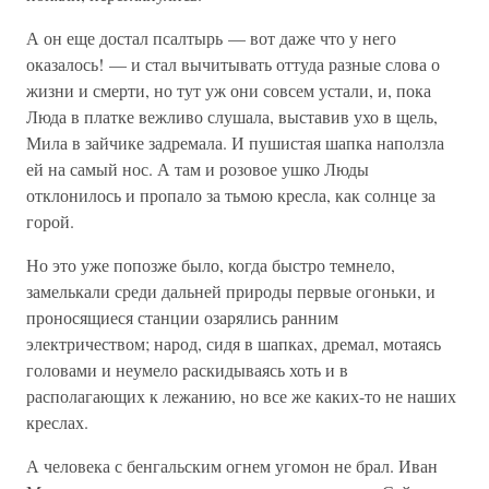
А он еще достал псалтырь — вот даже что у него
оказалось! — и стал вычитывать оттуда разные слова о
жизни и смерти, но тут уж они совсем устали, и, пока
Люда в платке вежливо слушала, выставив ухо в щель,
Мила в зайчике задремала. И пушистая шапка наползла
ей на самый нос. А там и розовое ушко Люды
отклонилось и пропало за тьмою кресла, как солнце за
горой.
Но это уже попозже было, когда быстро темнело,
замелькали среди дальней природы первые огоньки, и
проносящиеся станции озарялись ранним
электричеством; народ, сидя в шапках, дремал, мотаясь
головами и неумело раскидываясь хоть и в
располагающих к лежанию, но все же каких-то не наших
креслах.
А человека с бенгальским огнем угомон не брал. Иван