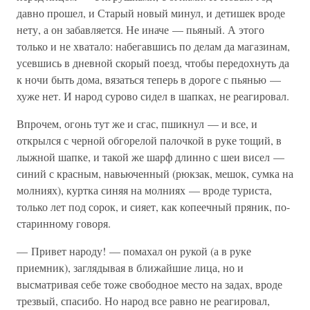
давно прошел, и Старый новый минул, и детишек вроде
нету, а он забавляется. Не иначе — пьяный. А этого
только и не хватало: набегавшись по делам да магазинам,
усевшись в дневной скорый поезд, чтобы передохнуть да
к ночи быть дома, вязаться теперь в дороге с пьянью —
хуже нет. И народ сурово сидел в шапках, не реагировал.
Впрочем, огонь тут же и сгас, пшикнул — и все, и
открылся с черной обгорелой палочкой в руке тощий, в
лыжной шапке, и такой же шарф длинно с шеи висел —
синий с красным, навьюченный (рюкзак, мешок, сумка на
молниях), куртка синяя на молниях — вроде туриста,
только лет под сорок, и сияет, как копеечный пряник, по-
старинному говоря.
— Привет народу! — помахал он рукой (а в руке
приемник), заглядывая в ближайшие лица, но и
высматривая себе тоже свободное место на задах, вроде
трезвый, спасибо. Но народ все равно не реагировал,