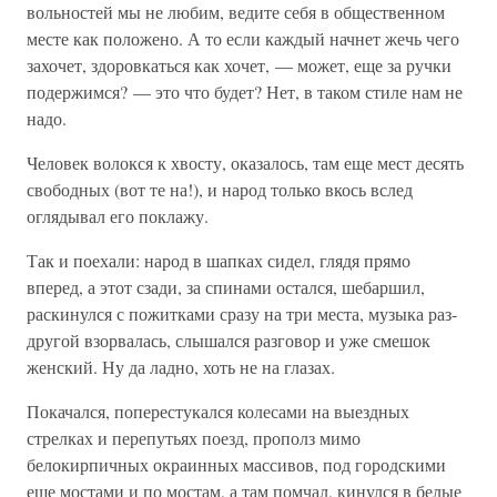
вольностей мы не любим, ведите себя в общественном
месте как положено. А то если каждый начнет жечь чего
захочет, здоровкаться как хочет, — может, еще за ручки
подержимся? — это что будет? Нет, в таком стиле нам не
надо.
Человек волокся к хвосту, оказалось, там еще мест десять
свободных (вот те на!), и народ только вкось вслед
оглядывал его поклажу.
Так и поехали: народ в шапках сидел, глядя прямо
вперед, а этот сзади, за спинами остался, шебаршил,
раскинулся с пожитками сразу на три места, музыка раз-
другой взорвалась, слышался разговор и уже смешок
женский. Ну да ладно, хоть не на глазах.
Покачался, поперестукался колесами на выездных
стрелках и перепутьях поезд, прополз мимо
белокирпичных окраинных массивов, под городскими
еще мостами и по мостам, а там помчал, кинулся в белые