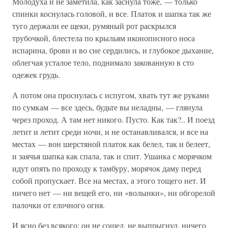
Молодуха и не заметила, как заснула тоже, — только
спинки коснулась головой, и все. Платок и шапка так же
туго держали ее щеки, румяный рот раскрылся
трубочкой, блестела по крыльям иконописного носа
испарина, брови и во сне сердились, и глубокое дыхание,
облегчая усталое тело, поднимало закованную в сто
одежек грудь.
А потом она проснулась с испугом, хвать тут же руками
по сумкам — все здесь, будьте вы неладны, — глянула
через проход. А там нет никого. Пусто. Как так?.. И поезд
летит и летит среди ночи, и не останавливался, и все на
местах — вон шерстяной платок как белел, так и белеет,
и заячья шапка как спала, так и спит. Ушанка с морячком
идут опять по проходу к тамбуру, морячок даму перед
собой пропускает. Все на местах, а этого тощего нет. И
ничего нет — ни вещей его, ни «волынки», ни обгорелой
палочки от елочного огня.
И ясно без всякого: он не сошел, не выпрыгнул, ничего