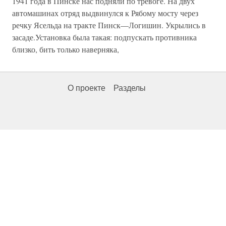
1941 года в Пинске нас подняли по тревоге. На двух
автомашинах отряд выдвинулся к Рябому мосту через
речку Ясельда на тракте Пинск—Логишин. Укрылись в
засаде.Установка была такая: подпускать противника
близко, бить только наверняка,
О проекте
Разделы