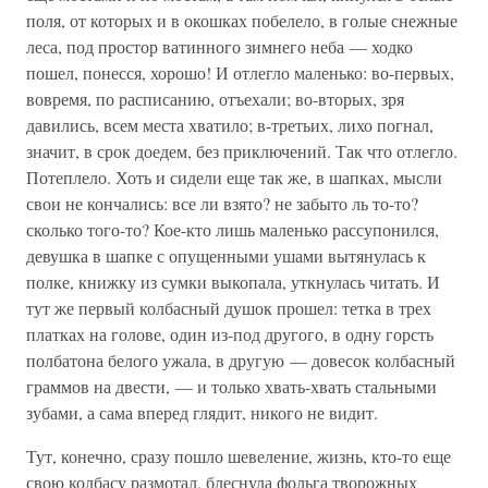
поля, от которых и в окошках побелело, в голые снежные
леса, под простор ватинного зимнего неба — ходко
пошел, понесся, хорошо! И отлегло маленько: во-первых,
вовремя, по расписанию, отъехали; во-вторых, зря
давились, всем места хватило; в-третьих, лихо погнал,
значит, в срок доедем, без приключений. Так что отлегло.
Потеплело. Хоть и сидели еще так же, в шапках, мысли
свои не кончались: все ли взято? не забыто ль то-то?
сколько того-то? Кое-кто лишь маленько рассупонился,
девушка в шапке с опущенными ушами вытянулась к
полке, книжку из сумки выкопала, уткнулась читать. И
тут же первый колбасный душок прошел: тетка в трех
платках на голове, один из-под другого, в одну горсть
полбатона белого ужала, в другую — довесок колбасный
граммов на двести, — и только хвать-хвать стальными
зубами, а сама вперед глядит, никого не видит.
Тут, конечно, сразу пошло шевеление, жизнь, кто-то еще
свою колбасу размотал, блеснула фольга творожных