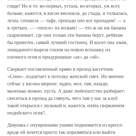
гляди! Но и то: во-первых, устала, во-вторых, уж всех
больше, кажется, в вагон вволокла, до стыда, и толкалась,
лезла, спешила — тьфу, пропади оно все пропадом! — а
в-третьих, — «пепси» их возьми! — что ж он им бананы
скармливает, где они только эти бананы берут, ребятам
бы привезти, самый лучший гостинец. И косит она злым,
лошадиного выреза глазом на новую вспышку их
елочного огня и придурошные «ах» да «ой».
Сверкает поставленный прямо в проход кассетник
«Сони», подлетает к потолку женский смех. Но мнение
сейчас у вагона мирное: ладно, мол, там, назади,
маленько можно, пусть. А даже любопытство разбирает:
свеситься в проход да глянуть, чего там у нас за клуб
такой открылся с музыкой и, кажется, опять сверканием
индийского огня?..
Девушка с опущенными ушами поднимается из кресел:
вроде ей хочется просто так поразмяться или выйти