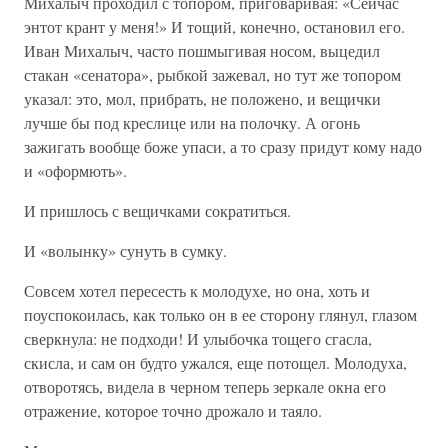
Михалыч проходил с топором, приговаривая: «Сейчас
энтот крант у меня!» И тощий, конечно, остановил его.
Иван Михалыч, часто пошмыгивая носом, выцедил
стакан «сенатора», рыбкой зажевал, но тут же топором
указал: это, мол, прибрать, не положено, и вещички
лучше бы под креслице или на полочку. А огонь
зажигать вообще боже упаси, а то сразу придут кому надо
и «оформють».
И пришлось с вещичками сократиться.
И «волынку» сунуть в сумку.
Совсем хотел пересесть к молодухе, но она, хоть и
поуспокоилась, как только он в ее сторону глянул, глазом
сверкнула: не подходи! И улыбочка тощего сгасла,
скисла, и сам он будто ужался, еще потощел. Молодуха,
отворотясь, видела в черном теперь зеркале окна его
отражение, которое точно дрожало и таяло.