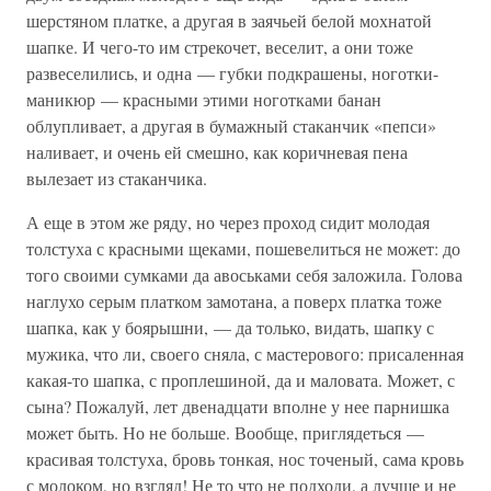
шерстяном платке, а другая в заячьей белой мохнатой
шапке. И чего-то им стрекочет, веселит, а они тоже
развеселились, и одна — губки подкрашены, ноготки-
маникюр — красными этими ноготками банан
облупливает, а другая в бумажный стаканчик «пепси»
наливает, и очень ей смешно, как коричневая пена
вылезает из стаканчика.
А еще в этом же ряду, но через проход сидит молодая
толстуха с красными щеками, пошевелиться не может: до
того своими сумками да авоськами себя заложила. Голова
наглухо серым платком замотана, а поверх платка тоже
шапка, как у боярышни, — да только, видать, шапку с
мужика, что ли, своего сняла, с мастерового: присаленная
какая-то шапка, с проплешиной, да и маловата. Может, с
сына? Пожалуй, лет двенадцати вполне у нее парнишка
может быть. Но не больше. Вообще, приглядеться —
красивая толстуха, бровь тонкая, нос точеный, сама кровь
с молоком, но взгляд! Не то что не подходи, а лучше и не