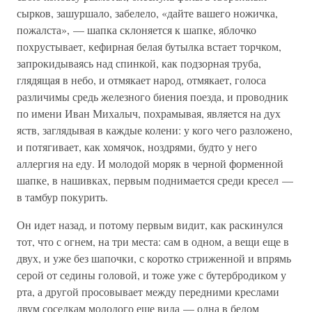
сырков, зашуршало, забелело, «дайте вашего ножичка,
пожалста», — шапка склоняется к шапке, яблочко
похрустывает, кефирная белая бутылка встает торчком,
запрокидываясь над спинкой, как подзорная труба,
глядящая в небо, и отмякает народ, отмякает, голоса
различимы средь железного биения поезда, и проводник
по имени Иван Михалыч, похрамывая, является на дух
яств, заглядывая в каждые колени: у кого чего разложено,
и потягивает, как хомячок, ноздрями, будто у него
аллергия на еду. И молодой моряк в черной форменной
шапке, в нашивках, первым поднимается среди кресел —
в тамбур покурить.
Он идет назад, и потому первым видит, как раскинулся
тот, что с огнем, на три места: сам в одном, а вещи еще в
двух, и уже без шапочки, с коротко стриженной и впрямь
серой от седины головой, и тоже уже с бутербродиком у
рта, а другой просовывает между передними креслами
двум соседкам молодого еще вида — одна в белом