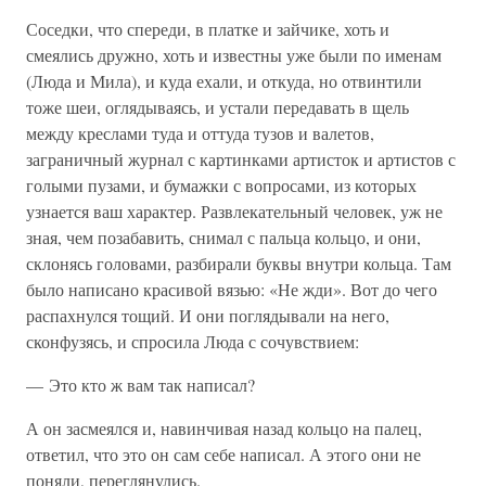
Соседки, что спереди, в платке и зайчике, хоть и
смеялись дружно, хоть и известны уже были по именам
(Люда и Мила), и куда ехали, и откуда, но отвинтили
тоже шеи, оглядываясь, и устали передавать в щель
между креслами туда и оттуда тузов и валетов,
заграничный журнал с картинками артисток и артистов с
голыми пузами, и бумажки с вопросами, из которых
узнается ваш характер. Развлекательный человек, уж не
зная, чем позабавить, снимал с пальца кольцо, и они,
склонясь головами, разбирали буквы внутри кольца. Там
было написано красивой вязью: «Не жди». Вот до чего
распахнулся тощий. И они поглядывали на него,
сконфузясь, и спросила Люда с сочувствием:
— Это кто ж вам так написал?
А он засмеялся и, навинчивая назад кольцо на палец,
ответил, что это он сам себе написал. А этого они не
поняли, переглянулись.