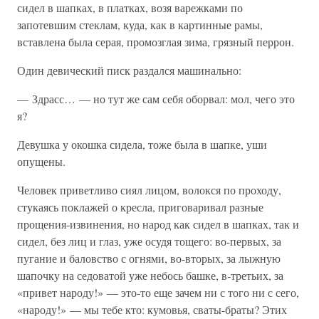
сидел в шапках, в платках, возя варежками по
запотевшим стеклам, куда, как в картинные рамы,
вставлена была серая, промозглая зима, грязный перрон.
Один девический писк раздался машинально:
— Здрасс… — но тут же сам себя оборвал: мол, чего это
я?
Девушка у окошка сидела, тоже была в шапке, уши
опущены.
Человек приветливо сиял лицом, волокся по проходу,
стукаясь поклажей о кресла, приговаривал разные
прощения-извинения, но народ как сидел в шапках, так и
сидел, без лиц и глаз, уже осудя тощего: во-первых, за
пугание и баловство с огнями, во-вторых, за лыжную
шапочку на седоватой уже небось башке, в-третьих, за
«привет народу!» — это-то еще зачем ни с того ни с сего,
«народу!» — мы тебе кто: кумовья, сваты-браты? Этих