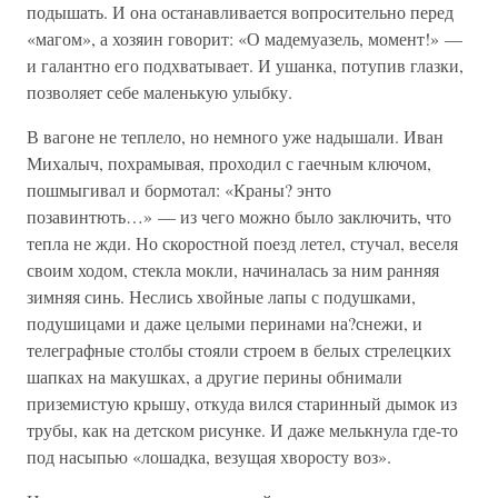
подышать. И она останавливается вопросительно перед
«магом», а хозяин говорит: «О мадемуазель, момент!» —
и галантно его подхватывает. И ушанка, потупив глазки,
позволяет себе маленькую улыбку.
В вагоне не теплело, но немного уже надышали. Иван
Михалыч, похрамывая, проходил с гаечным ключом,
пошмыгивал и бормотал: «Краны? энто
позавинтють…» — из чего можно было заключить, что
тепла не жди. Но скоростной поезд летел, стучал, веселя
своим ходом, стекла мокли, начиналась за ним ранняя
зимняя синь. Неслись хвойные лапы с подушками,
подушицами и даже целыми перинами на?снежи, и
телеграфные столбы стояли строем в белых стрелецких
шапках на макушках, а другие перины обнимали
приземистую крышу, откуда вился старинный дымок из
трубы, как на детском рисунке. И даже мелькнула где-то
под насыпью «лошадка, везущая хворосту воз».