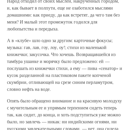
Народ отходил от своих мыслей, накрученных городом,
и, как бывает в полпути, еще не озаботился мыслями
домашними: как приеду, да как встретят, да чего там без
меня? И малый этот промежуток годился для
любопытства и передыха.
А в «клубе» шло одно за другим: карточные фокусы;
музыка: гав, лав, гоу, лоу, оу!; стихи из маленькой
книжечки; закусочка. Что хочешь. Возвращавшейся из
тамбура ушанке и морячку было предложено: ей —
послушать из книжечки стихи, а ему — пива «сенатор» и
кусок разделанной на пластиковом пакете копченой
скумбрии, отливающей на срезе синим перламутром,
словно нефть на воде.
Опять было обращено внимание и на красивую молодуху
с мучительным ее и упрямым терпением сидеть теперь
так, как сидит, до конца, и хоть подступиться уже можно
было, но завлечь — никак: ни индийскими огнями, ни
русскими завлекательными словами, — нет, она сидела