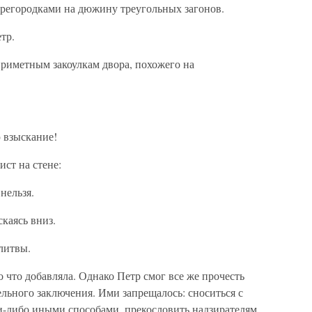
ерегородками на дюжину треугольных загонов.
тр.
приметным закоулкам двора, похожего на
 взыскание!
ист на стене:
нельзя.
каясь вниз.
литвы.
 что добавляла. Однако Петр смог все же прочесть
льного заключения. Ими запрещалось: сноситься с
-либо иными способами, прекословить надзирателям,