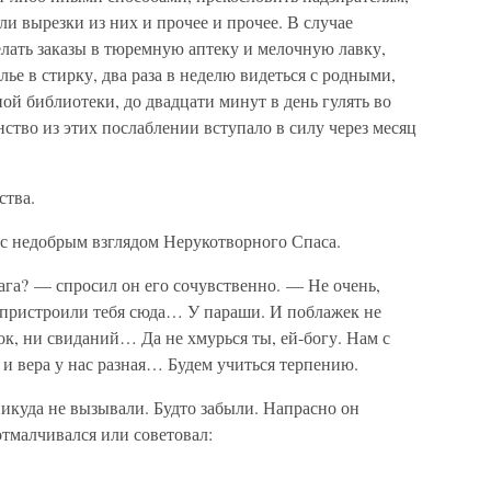
ли вырезки из них и прочее и прочее. В случае
лать заказы в тюремную аптеку и мелочную лавку,
ье в стирку, два раза в неделю видеться с родными,
ой библиотеки, до двадцати минут в день гулять во
тво из этих послаблении вступало в силу через месяц
ства.
 с недобрым взглядом Нерукотворного Спаса.
ага? — спросил он его сочувственно. — Не очень,
и пристроили тебя сюда… У параши. И поблажек не
к, ни свиданий… Да не хмурься ты, ей-богу. Нам с
ь и вера у нас разная… Будем учиться терпению.
никуда не вызывали. Будто забыли. Напрасно он
отмалчивался или советовал: