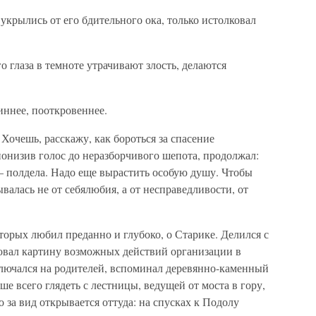
укрылись от его бдительного ока, только истолковал
 глаза в темноте утрачивают злость, делаются
иннее, пооткровеннее.
Хочешь, расскажу, как бороться за спасение
понизив голос до неразборчивого шепота, продолжал:
полдела. Надо еще вырастить особую душу. Чтобы
валась не от себялюбия, а от несправедливости, от
торых любил преданно и глубоко, о Старике. Делился с
совал картину возможных действий организации в
ключался на родителей, вспоминал деревянно-каменный
е всего глядеть с лестницы, ведущей от моста в гору,
 за вид открывается оттуда: на спусках к Подолу