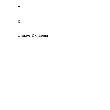
7
8
Эпилог Их имена