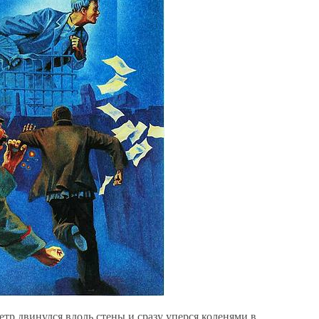
тр двинулся вдоль стены и сразу уперся коленями в