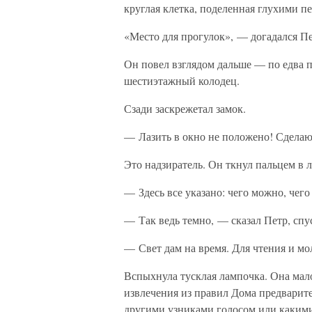
круглая клетка, поделенная глухими п
«Место для прогулок», — догадался Пе
Он повел взглядом дальше — по едва 
шестиэтажный колодец.
Сзади заскрежетал замок.
— Лазить в окно не положено! Сделаю
Это надзиратель. Он ткнул пальцем в л
— Здесь все указано: чего можно, чего 
— Так ведь темно, — сказал Петр, спус
— Свет дам на время. Для чтения и мо
Вспыхнула тусклая лампочка. Она мало
извлечения из правил Дома предварите
другими узниками голосом или какими