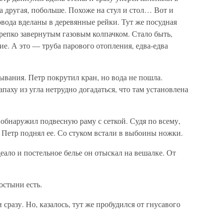
а другая, побольше. Похоже на стул и стол… Вот и
вода вделаны в деревянные рейки. Тут же посудная
репко завернутым газовым колпачком. Стало быть,
ие. А это — труба парового отопления, едва-едва
ывания. Петр покрутил кран, но вода не пошла.
паху из угла нетрудно догадаться, что там установлена
 обнаружил подвесную раму с сеткой. Судя по всему,
 Петр поднял ее. Со стуком встали в выбоины ножки.
ало и постельное белье он отыскал на вешалке. От
остыни есть.
и сразу. Но, казалось, тут же пробудился от гнусавого