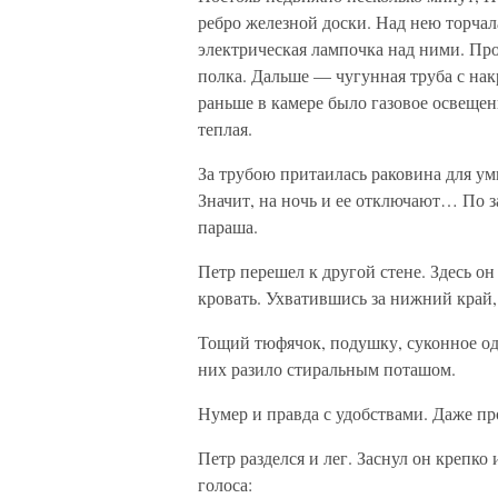
ребро железной доски. Над нею торчал
электрическая лампочка над ними. Про
полка. Дальше — чугунная труба с нак
раньше в камере было газовое освещен
теплая.
За трубою притаилась раковина для ум
Значит, на ночь и ее отключают… По за
параша.
Петр перешел к другой стене. Здесь он
кровать. Ухватившись за нижний край,
Тощий тюфячок, подушку, суконное оде
них разило стиральным поташом.
Нумер и правда с удобствами. Даже пр
Петр разделся и лег. Заснул он крепко 
голоса: