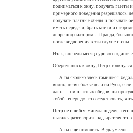
подниматься к окну, получать газеты и
примерного поведения разрешалось: де
получать платные обеды и посылать бел
иметь передачи, брать книги из тюремн
дворе под надзором… Правда, большинс
после водворения в эти глухие стены.
Итак, впереди месяц сурового одиноче
Обернувшись к окну, Петр столкнулся
— А ты сколько здесь томишься, бедол
видно, ценят божье дело на Руси, есл
дают — ни платных обедов, ни прогуло
тобой теперь долго соседствовать, хот
Петр не ошибся: минула неделя, а его 
пытался разговорить надзирателя, тот 
— А ты еще помолись. Ведь умеешь…