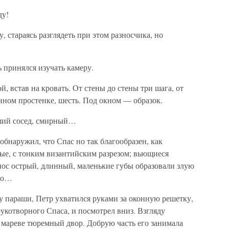
ду!
 стараясь разглядеть при этом разносчика, но
 принялся изучать камеру.
, встав на кровать. От стены до стены три шага, от
нном простенке, шесть. Под окном — образок.
ший сосед, смирный…
бнаружил, что Спас но так благообразен, как
мные, с тонким византийским разрезом; вьющиеся
нос острый, длинный, маленькие губы образовали злую
ько…
параши, Петр ухватился руками за оконную решетку,
рукотворного Спаса, и посмотрел вниз. Взгляду
 мареве тюремный двор. Добрую часть его занимала