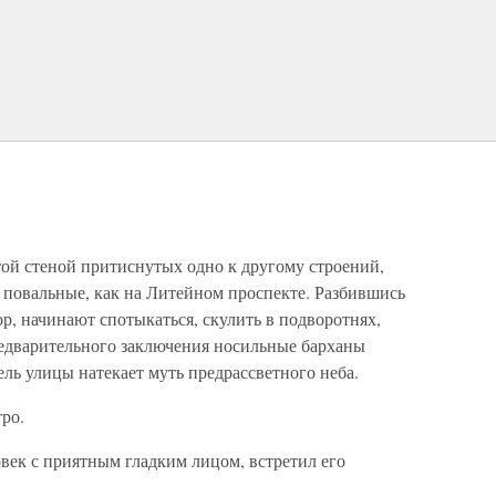
ой стеной притиснутых одно к другому строений,
 повальные, как на Литейном проспекте. Разбившись
р, начинают спотыкаться, скулить в подворотнях,
редварительного заключения носильные барханы
ель улицы натекает муть предрассветного неба.
ро.
век с приятным гладким лицом, встретил его