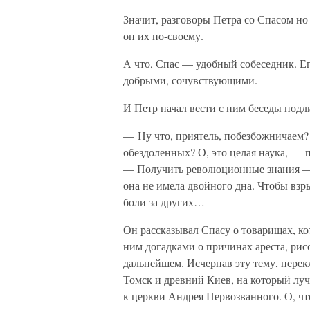
Значит, разговоры Петра со Спасом но 
он их по-своему.
А что, Спас — удобный собеседник. Его
добрыми, сочувствующими.
И Петр начал вести с ним беседы подл
— Ну что, приятель, побезбожничаем? 
обездоленных? О, это целая наука, — 
— Получить революционные знания — 
она не имела двойного дна. Чтобы взры
боли за других…
Он рассказывал Спасу о товарищах, ко
ним догадками о причинах ареста, ри
дальнейшем. Исчерпав эту тему, пере
Томск и древний Киев, на который лучш
к церкви Андрея Первозванного. О, что