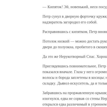
— Кипяток! Эй, новенький, неси посу
Петр сунул в дверную форточку кружку,
надзиратель загородил его собой.
Расправившись с кипятком, Петр вновь
Потолок низкий — можно достать рукой
двери до полуокна, пробитого в скоше
Да это же Нерукотворный Спас. Хоро
Приглядевшись повнимательнее, Петр о
показался вначале. Глаза у него огро
волосы и борода заплетены в косицы; 
складку. Дьявол-искуситель, да и тол
Забравшись на проржавленную крышку 
изогнулся, едва не сорвав со стены Не
открылся едва различимый в утреннем