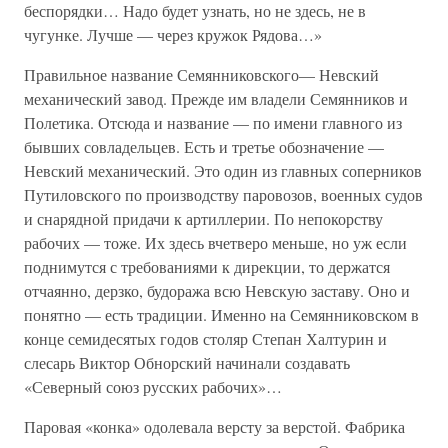
беспорядки… Надо будет узнать, но не здесь, не в
чугунке. Лучше — через кружок Рядова…»
Правильное название Семянниковского— Невский
механический завод. Прежде им владели Семянников и
Полетика. Отсюда и название — по имени главного из
бывших совладельцев. Есть и третье обозначение —
Невский механический. Это один из главных соперников
Путиловского по производству паровозов, военных судов
и снарядной придачи к артиллерии. По непокорству
рабочих — тоже. Их здесь вчетверо меньше, но уж если
поднимутся с требованиями к дирекции, то держатся
отчаянно, дерзко, будоража всю Невскую заставу. Оно и
понятно — есть традиции. Именно на Семянниковском в
конце семидесятых годов столяр Степан Халтурин и
слесарь Виктор Обнорский начинали создавать
«Северный союз русских рабочих»…
Паровая «конка» одолевала версту за верстой. Фабрика