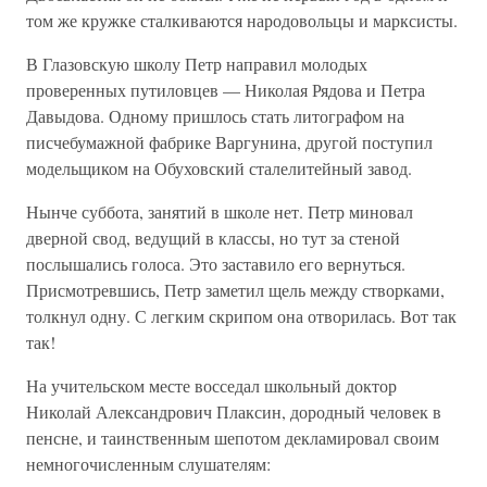
том же кружке сталкиваются народовольцы и марксисты.
В Глазовскую школу Петр направил молодых
проверенных путиловцев — Николая Рядова и Петра
Давыдова. Одному пришлось стать литографом на
писчебумажной фабрике Варгунина, другой поступил
модельщиком на Обуховский сталелитейный завод.
Нынче суббота, занятий в школе нет. Петр миновал
дверной свод, ведущий в классы, но тут за стеной
послышались голоса. Это заставило его вернуться.
Присмотревшись, Петр заметил щель между створками,
толкнул одну. С легким скрипом она отворилась. Вот так
так!
На учительском месте восседал школьный доктор
Николай Александрович Плаксин, дородный человек в
пенсне, и таинственным шепотом декламировал своим
немногочисленным слушателям: