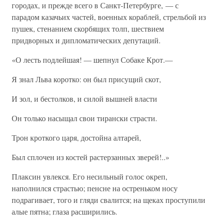
городах, и прежде всего в Санкт-Петербурге, — с
парадом казачьих частей, военных кораблей, стрельбой из
пушек, стенанием скорбящих толп, шествием
придворных и дипломатических депутаций.
«О лесть подлейшая! — шепнул Собаке Крот.—
Я знал Льва коротко: он был присущий скот,
И зол, и бестолков, и силой вышней власти
Он только насыщал свои тирански страсти.
Трон кроткого царя, достойна алтарей,
Был сплочен из костей растерзанных зверей!..»
Плаксин увлекся. Его несильный голос окреп,
наполнился страстью; пенсне на остреньком носу
подрагивает, того и гляди свалится; на щеках проступили
алые пятна; глаза расширились.