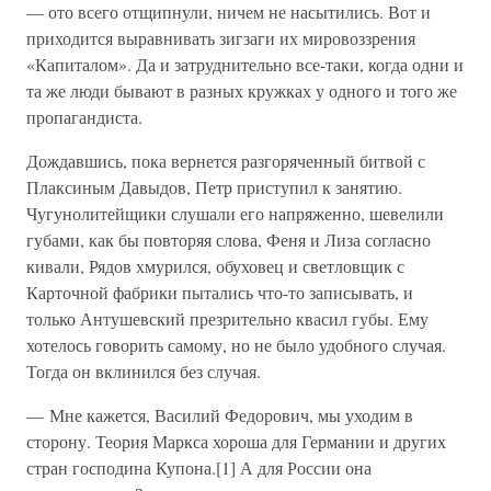
— ото всего отщипнули, ничем не насытились. Вот и
приходится выравнивать зигзаги их мировоззрения
«Капиталом». Да и затруднительно все-таки, когда одни и
та же люди бывают в разных кружках у одного и того же
пропагандиста.
Дождавшись, пока вернется разгоряченный битвой с
Плаксиным Давыдов, Петр приступил к занятию.
Чугунолитейщики слушали его напряженно, шевелили
губами, как бы повторяя слова, Феня и Лиза согласно
кивали, Рядов хмурился, обуховец и светловщик с
Карточной фабрики пытались что-то записывать, и
только Антушевский презрительно квасил губы. Ему
хотелось говорить самому, но не было удобного случая.
Тогда он вклинился без случая.
— Мне кажется, Василий Федорович, мы уходим в
сторону. Теория Маркса хороша для Германии и других
стран господина Купона.[1] А для России она