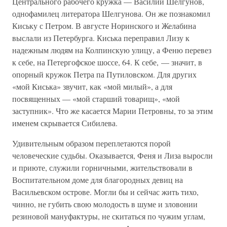
Центрального рабочего кружка — Василий Шелгунов,
однофамилец литератора Шелгунова. Он же познакомил
Киську с Петром. В августе Норинского и Желабина
выслали из Петербурга. Киська переправил Лизу к
надежным людям на Колпинскую улицу, а Феню перевез
к себе, на Петергофское шоссе, 64. К себе, — значит, в
опорный кружок Петра па Путиловском. Для других
«мой Киська» звучит, как «мой милый», а для
посвященных — «мой старший товарищ», «мой
заступник». Что же касается Марии Петровны, то за этим
именем скрывается Сибилева.
Удивительным образом переплетаются порой
человеческие судьбы. Оказывается, Феня и Лиза выросли
и приюте, служили горничными, жительствовали в
Воспитательном доме для благородных девиц на
Васильевском острове. Могли бы и сейчас жить тихо,
чинно, не губить свою молодость в шуме и зловонии
резиновой мануфактуры, не скитаться по чужим углам,