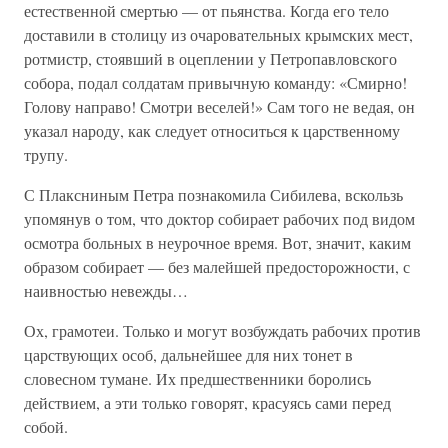
естественной смертью — от пьянства. Когда его тело
доставили в столицу из очаровательных крымских мест,
ротмистр, стоявший в оцеплении у Петропавловского
собора, подал солдатам привычную команду: «Смирно!
Голову направо! Смотри веселей!» Сам того не ведая, он
указал народу, как следует относиться к царственному
трупу.
С Плаксниным Петра познакомила Сибилева, вскользь
упомянув о том, что доктор собирает рабочих под видом
осмотра больных в неурочное время. Вот, значит, каким
образом собирает — без малейшей предосторожности, с
наивностью невежды…
Ох, грамотеи. Только и могут возбуждать рабочих против
царствующих особ, дальнейшее для них тонет в
словесном тумане. Их предшественники боролись
действием, а эти только говорят, красуясь сами перед
собой.