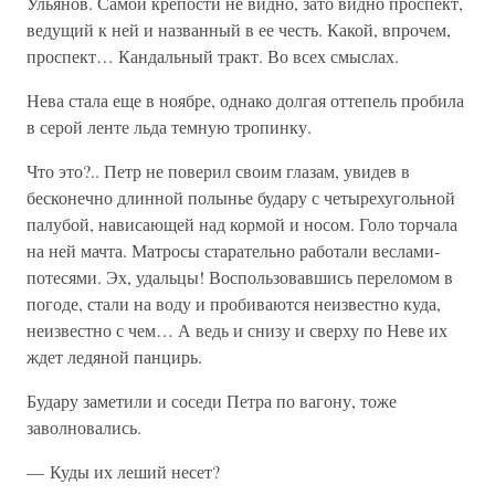
Ульянов. Самой крепости не видно, зато видно проспект,
ведущий к ней и названный в ее честь. Какой, впрочем,
проспект… Кандальный тракт. Во всех смыслах.
Нева стала еще в ноябре, однако долгая оттепель пробила
в серой ленте льда темную тропинку.
Что это?.. Петр не поверил своим глазам, увидев в
бесконечно длинной полынье будару с четырехугольной
палубой, нависающей над кормой и носом. Голо торчала
на ней мачта. Матросы старательно работали веслами-
потесями. Эх, удальцы! Воспользовавшись переломом в
погоде, стали на воду и пробиваются неизвестно куда,
неизвестно с чем… А ведь и снизу и сверху по Неве их
ждет ледяной панцирь.
Будару заметили и соседи Петра по вагону, тоже
заволновались.
— Куды их леший несет?