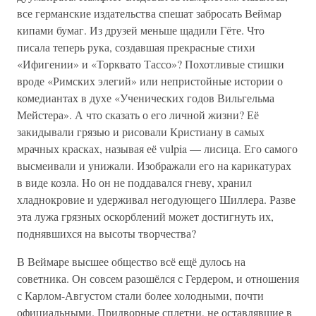
все германские издательства спешат забросать Веймар
кипами бумаг. Из друзей меньше щадили Гёте. Что
писала теперь рука, создавшая прекрасные стихи
«Ифигении» и «Торквато Тассо»? Похотливые стишки
вроде «Римских элегий» или непристойные истории о
комедиантах в духе «Ученических годов Вильгельма
Мейстера». А что сказать о его личной жизни? Её
закидывали грязью и рисовали Кристиану в самых
мрачных красках, называя её vulpia — лисица. Его самого
высмеивали и унижали. Изображали его на карикатурах
в виде козла. Но он не поддавался гневу, хранил
хладнокровие и удерживал негодующего Шиллера. Разве
эта лужа грязных оскорблений может достигнуть их,
поднявшихся на высоты творчества?
В Веймаре высшее общество всё ещё дулось на
советника. Он совсем разошёлся с Гердером, и отношения
с Карлом-Августом стали более холодными, почти
официальными. Придворные сплетни, не оставлявшие в