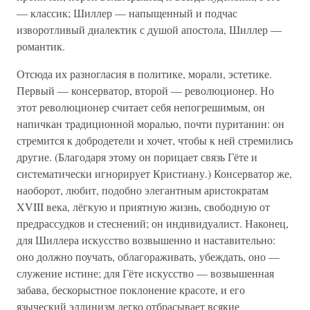
— классик; Шиллер — напыщенный и подчас
изворотливый диалектик с душой апостола, Шиллер —
романтик.
Отсюда их разногласия в политике, морали, эстетике.
Первый — консерватор, второй — революционер. Но
этот революционер считает себя непогрешимым, он
напичкан традиционной моралью, почти пуританин: он
стремится к добродетели и хочет, чтобы к ней стремились
другие. (Благодаря этому он порицает связь Гёте и
систематически игнорирует Кристиану.) Консерватор же,
наоборот, любит, подобно элегантным аристократам
XVIII века, лёгкую и приятную жизнь, свободную от
предрассудков и стеснений; он индивидуалист. Наконец,
для Шиллера искусство возвышенно и наставительно:
оно должно поучать, облагораживать, убеждать, оно —
служение истине; для Гёте искусство — возвышенная
забава, бескорыстное поклонение красоте, и его
языческий эллинизм легко отбрасывает всякие