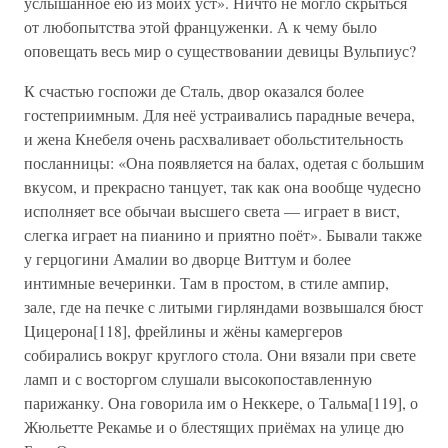
услышанное ею из моих уст». Ничто не могло скрыться
от любопытства этой француженки. А к чему было
оповещать весь мир о существовании девицы Вульпиус?
К счастью госпожи де Сталь, двор оказался более
гостеприимным. Для неё устраивались парадные вечера,
и жена Кнебеля очень расхваливает обольстительность
посланницы: «Она появляется на балах, одетая с большим
вкусом, и прекрасно танцует, так как она вообще чудесно
исполняет все обычаи высшего света — играет в вист,
слегка играет на пианино и приятно поёт». Бывали также
у герцогини Амалии во дворце Виттум и более
интимные вечеринки. Там в простом, в стиле ампир,
зале, где на печке с литыми гирляндами возвышался бюст
Цицерона[118], фрейлины и жёны камергеров
собирались вокруг круглого стола. Они вязали при свете
ламп и с восторгом слушали высокопоставленную
парижанку. Она говорила им о Неккере, о Тальма[119], о
Жюльетте Рекамье и о блестящих приёмах на улице дю