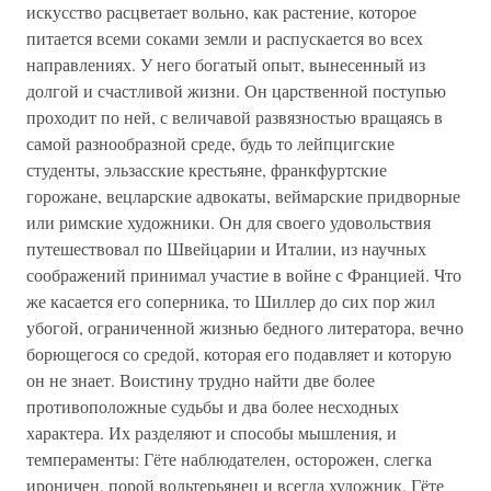
искусство расцветает вольно, как растение, которое
питается всеми соками земли и распускается во всех
направлениях. У него богатый опыт, вынесенный из
долгой и счастливой жизни. Он царственной поступью
проходит по ней, с величавой развязностью вращаясь в
самой разнообразной среде, будь то лейпцигские
студенты, эльзасские крестьяне, франкфуртские
горожане, вецларские адвокаты, веймарские придворные
или римские художники. Он для своего удовольствия
путешествовал по Швейцарии и Италии, из научных
соображений принимал участие в войне с Францией. Что
же касается его соперника, то Шиллер до сих пор жил
убогой, ограниченной жизнью бедного литератора, вечно
борющегося со средой, которая его подавляет и которую
он не знает. Воистину трудно найти две более
противоположные судьбы и два более несходных
характера. Их разделяют и способы мышления, и
темпераменты: Гёте наблюдателен, осторожен, слегка
ироничен, порой вольтерьянец и всегда художник, Гёте