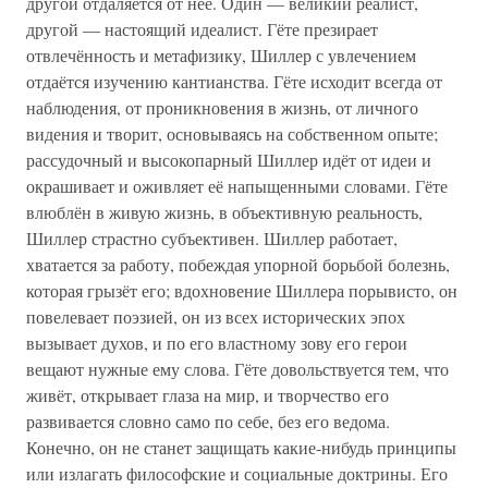
другой отдаляется от неё. Один — великий реалист,
другой — настоящий идеалист. Гёте презирает
отвлечённость и метафизику, Шиллер с увлечением
отдаётся изучению кантианства. Гёте исходит всегда от
наблюдения, от проникновения в жизнь, от личного
видения и творит, основываясь на собственном опыте;
рассудочный и высокопарный Шиллер идёт от идеи и
окрашивает и оживляет её напыщенными словами. Гёте
влюблён в живую жизнь, в объективную реальность,
Шиллер страстно субъективен. Шиллер работает,
хватается за работу, побеждая упорной борьбой болезнь,
которая грызёт его; вдохновение Шиллера порывисто, он
повелевает поэзией, он из всех исторических эпох
вызывает духов, и по его властному зову его герои
вещают нужные ему слова. Гёте довольствуется тем, что
живёт, открывает глаза на мир, и творчество его
развивается словно само по себе, без его ведома.
Конечно, он не станет защищать какие-нибудь принципы
или излагать философские и социальные доктрины. Его