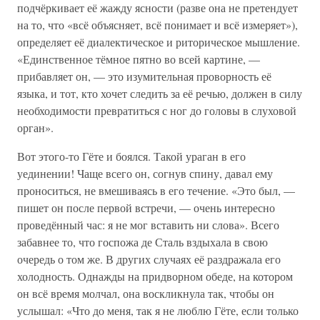
подчёркивает её жажду ясности (разве она не претендует
на то, что «всё объясняет, всё понимает и всё измеряет»),
определяет её диалектическое и риторическое мышление.
«Единственное тёмное пятно во всей картине, —
прибавляет он, — это изумительная проворность её
языка, и тот, кто хочет следить за её речью, должен в силу
необходимости превратиться с ног до головы в слуховой
орган».
Вот этого-то Гёте и боялся. Такой ураган в его
уединении! Чаще всего он, согнув спину, давал ему
проноситься, не вмешиваясь в его течение. «Это был, —
пишет он после первой встречи, — очень интересно
проведённый час: я не мог вставить ни слова». Всего
забавнее то, что госпожа де Сталь вздыхала в свою
очередь о том же. В других случаях её раздражала его
холодность. Однажды на придворном обеде, на котором
он всё время молчал, она воскликнула так, чтобы он
услышал: «Что до меня, так я не люблю Гёте, если только