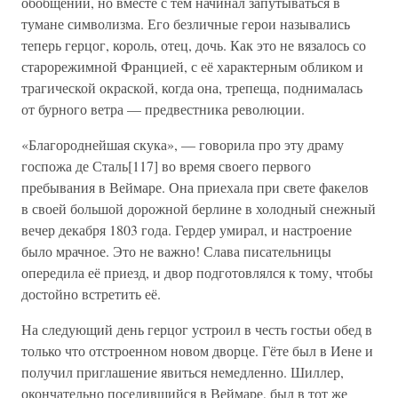
обобщений, но вместе с тем начинал запутываться в
тумане символизма. Его безличные герои назывались
теперь герцог, король, отец, дочь. Как это не вязалось со
старорежимной Францией, с её характерным обликом и
трагической окраской, когда она, трепеща, поднималась
от бурного ветра — предвестника революции.
«Благороднейшая скука», — говорила про эту драму
госпожа де Сталь[117] во время своего первого
пребывания в Веймаре. Она приехала при свете факелов
в своей большой дорожной берлине в холодный снежный
вечер декабря 1803 года. Гердер умирал, и настроение
было мрачное. Это не важно! Слава писательницы
опередила её приезд, и двор подготовлялся к тому, чтобы
достойно встретить её.
На следующий день герцог устроил в честь гостьи обед в
только что отстроенном новом дворце. Гёте был в Иене и
получил приглашение явиться немедленно. Шиллер,
окончательно поселившийся в Веймаре, был в тот же