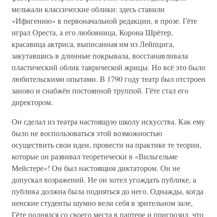
мелькали классические облики: здесь ставили
«Ифигению» в первоначальной редакции, в прозе. Гёте
играл Ореста, а его любовница, Корона Шрётер,
красавица актриса, выписанная им из Лейпцига,
закутавшись в длинные покрывала, восстанавливала
пластический облик таврической жрицы. Но всё это было
любительскими опытами. В 1790 году театр был отстроен
заново и снабжён постоянной труппой. Гёте стал его
директором.
Он сделал из театра настоящую школу искусства. Как ему
было не воспользоваться этой возможностью
осуществить свои идеи, провести на практике те теории,
которые он развивал теоретически в «Вильгельме
Мейстере»! Он был настоящим диктатором. Он не
допускал возражений. Не он хотел угождать публике, а
публика должна была подняться до него. Однажды, когда
иенские студенты шумно вели себя в зрительном зале,
Гёте поднялся со своего места в партере и пригрозил, что