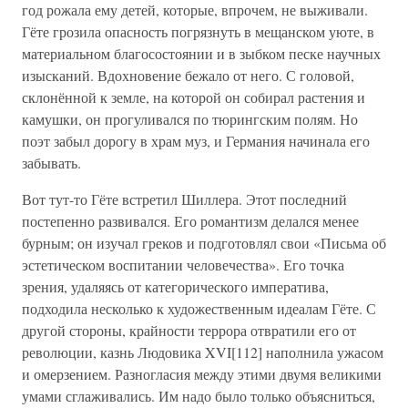
год рожала ему детей, которые, впрочем, не выживали.
Гёте грозила опасность погрязнуть в мещанском уюте, в
материальном благосостоянии и в зыбком песке научных
изысканий. Вдохновение бежало от него. С головой,
склонённой к земле, на которой он собирал растения и
камушки, он прогуливался по тюрингским полям. Но
поэт забыл дорогу в храм муз, и Германия начинала его
забывать.
Вот тут-то Гёте встретил Шиллера. Этот последний
постепенно развивался. Его романтизм делался менее
бурным; он изучал греков и подготовлял свои «Письма об
эстетическом воспитании человечества». Его точка
зрения, удаляясь от категорического императива,
подходила несколько к художественным идеалам Гёте. С
другой стороны, крайности террора отвратили его от
революции, казнь Людовика XVI[112] наполнила ужасом
и омерзением. Разногласия между этими двумя великими
умами сглаживались. Им надо было только объясниться,