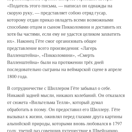
«Податель этого письма, — написал он однажды на
скорую руку, — представляет собою отряд гусар,
которому отдан приказ овладеть всеми возможными
способами отцом и сыном Пикколомини и доставить их
хотя бы частями, если ему не удастся целиком захватить
их». Наконец Гёте смог организовать общее
представление всего произведения: «Лагерь
Валленштейна», «Пикколомини», «Смерть
Валленштейна» были на протяжении трёх дней
последовательно сыграны на веймарской сцене в апреле
1800 года.
В сотрудничестве с Шиллером Гёте забывал о себе.
Никакой задней мысли, никаких колебаний. Он отказался
от сюжета «Вильгельма Телля», который думал
обработать в поэму. Он предоставил его Шиллеру. Гёте
вызывал к жизни, оживлял перед глазами друга картины
альпийской природы, которыми вновь любовался в 1797
году, третий раз совершив путешествие в Швейцарию.