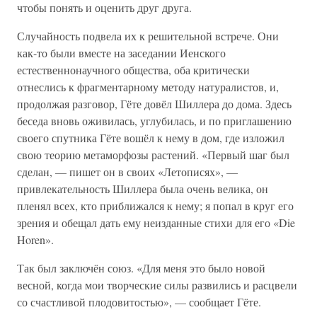
чтобы понять и оценить друг друга.
Случайность подвела их к решительной встрече. Они
как-то были вместе на заседании Иенского
естественнонаучного общества, оба критически
отнеслись к фрагментарному методу натуралистов, и,
продолжая разговор, Гёте довёл Шиллера до дома. Здесь
беседа вновь оживилась, углубилась, и по приглашению
своего спутника Гёте вошёл к нему в дом, где изложил
свою теорию метаморфозы растений. «Первый шаг был
сделан, — пишет он в своих «Летописях», —
привлекательность Шиллера была очень велика, он
пленял всех, кто приближался к нему; я попал в круг его
зрения и обещал дать ему неизданные стихи для его «Die
Horen».
Так был заключён союз. «Для меня это было новой
весной, когда мои творческие силы развились и расцвели
со счастливой плодовитостью», — сообщает Гёте.