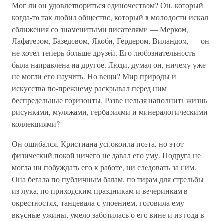
Мог ли он удовлетвориться одиночеством? Он, который
когда-то так любил общество, который в молодости искал
сближения со знаменитыми писателями — Мерком,
Лафатером, Базедовом, Якоби, Гердером, Виландом, — он
не хотел теперь больше друзей. Его любознательность
была направлена на другое. Люди, думал он, ничему уже
не могли его научить. Но вещи? Мир природы и
искусства по-прежнему раскрывал перед ним
беспредельные горизонты. Разве нельзя наполнить жизнь
рисунками, муляжами, гербариями и минералогическими
коллекциями?
Он ошибался. Кристиана успокоила поэта, но этот
физический покой ничего не давал его уму. Подруга не
могла ни побуждать его к работе, ни следовать за ним.
Она бегала по публичным балам, по тирам для стрельбы
из лука, по приходским праздникам и вечеринкам в
окрестностях, танцевала с упоением, готовила ему
вкусные ужины, умело заботилась о его вине и из года в