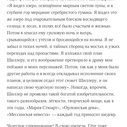
«Я видел озеро, освещённое мирным светом луны, и в
глубине гор мерцание серебристого тумана. Я видел это
же озеро под очаровательным блеском восходящего
солнца; в лесах, в полях всё было счастьем и жизнью.
Потом я описал ему грозовую ночь и вихрь,
срывающийся с утёсов и бросающийся на волны. Я не
забыл и тихих ночей, и тайных сборищ на мостах и узких
переходах над пропастями. Я изложил свой план
Шиллеру, и его воображение претворило в драму мои
пейзажи и моих персонажей. Потом, так как у меня были
другие работы и я всегда откладывал исполнение своих
планов, я целиком отдал этот сюжет Шиллеру, и он
написал свою чудесную поэму». Никогда, впрочем,
Шиллер не проявлял такой богатой изобретательности,
такого разнообразия, лёгкости, творческой мощи, как в
эти годы. «Мария Стюарт», «Орлеанская дева»,
«Мессинская невеста» — каждый год приносит шедевр.
Чудесное соревнование! В свою очередь, Гёте тоже