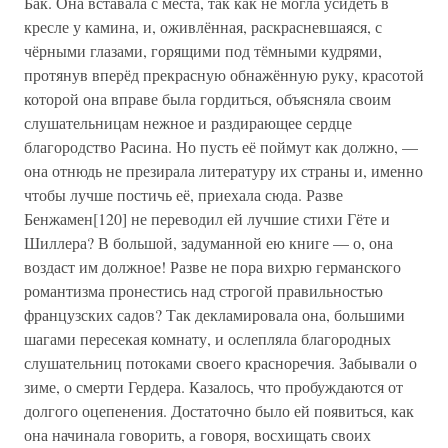
Бак. Она вставала с места, так как не могла усидеть в
кресле у камина, и, оживлённая, раскрасневшаяся, с
чёрными глазами, горящими под тёмными кудрями,
протянув вперёд прекрасную обнажённую руку, красотой
которой она вправе была гордиться, объясняла своим
слушательницам нежное и раздирающее сердце
благородство Расина. Но пусть её поймут как должно, —
она отнюдь не презирала литературу их страны и, именно
чтобы лучше постичь её, приехала сюда. Разве
Бенжамен[120] не переводил ей лучшие стихи Гёте и
Шиллера? В большой, задуманной ею книге — о, она
воздаст им должное! Разве не пора вихрю германского
романтизма пронестись над строгой правильностью
французских садов? Так декламировала она, большими
шагами пересекая комнату, и ослепляла благородных
слушательниц потоками своего красноречия. Забывали о
зиме, о смерти Гердера. Казалось, что пробуждаются от
долгого оцепенения. Достаточно было ей появиться, как
она начинала говорить, а говоря, восхищать своих