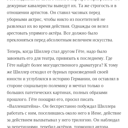
дежурные кавалеристы выведут их. Та же строгость и в
отношении артистов. Он ставил часовых перед
уборными актрис, чтобы никто из посетителей не
развлекал их во время действия. Однажды он велел
арестовать упрямого актёра. Все должно было
преклоняться перед абсолютным величием искусства.
Теперь, когда Шиллер стал другом Гёте, надо было
завоевать его для театра, привязать к последнему. Где
Гёте найдёт более могущественного драматурга? К тому
же Шиллер отходил от бурных произведений своей
юности и углублялся в историю Германии, он оставлял в
стороне социальную полемику и мечтал только о
больших патетических картинах, полных образами
прошлого. Гёте поощрял его, просил писать
«Валленштейна». Он беспрестанно побуждал Шиллера
работать с ним, поселившись около него в Иене, действие
за действием выхватывал у него трилогию. Он наблюдал
за репетициями, теребил актёров, тормошил автора.