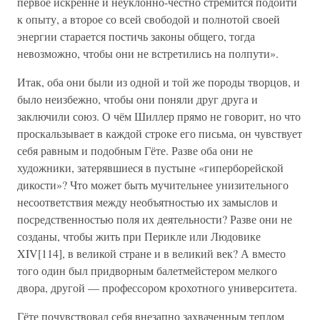
первое искренне и неуклонно-честно стремится подойти
к опыту, а второе со всей свободой и полнотой своей
энергии старается постичь законы общего, тогда
невозможно, чтобы они не встретились на полпути».
Итак, оба они были из одной и той же породы творцов, и
было неизбежно, чтобы они поняли друг друга и
заключили союз. О чём Шиллер прямо не говорит, но что
проскальзывает в каждой строке его письма, он чувствует
себя равным и подобным Гёте. Разве оба они не
художники, затерявшиеся в пустыне «гиперборейской
дикости»? Что может быть мучительнее унизительного
несоответствия между необъятностью их замыслов и
посредственностью поля их деятельности? Разве они не
созданы, чтобы жить при Перикле или Людовике
XIV[114], в великой стране и в великий век? А вместо
того один был придворным балетмейстером мелкого
двора, другой — профессором крохотного университета.
Гёте почувствовал себя внезапно захваченным теплом