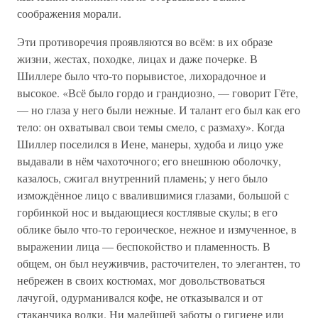
соображения морали.
Эти противоречия проявляются во всём: в их образе
жизни, жестах, походке, лицах и даже почерке. В
Шиллере было что-то порывистое, лихорадочное и
высокое. «Всё было гордо и грандиозно, — говорит Гёте,
— но глаза у него были нежные. И талант его был как его
тело: он охватывал свои темы смело, с размаху». Когда
Шиллер поселился в Иене, манеры, худоба и лицо уже
выдавали в нём чахоточного; его внешнюю оболочку,
казалось, сжигал внутренний пламень; у него было
измождённое лицо с ввалившимися глазами, большой с
горбинкой нос и выдающиеся костлявые скулы; в его
облике было что-то героическое, нежное и измученное, в
выражении лица — беспокойство и пламенность. В
общем, он был неуживчив, расточителен, то элегантен, то
небрежен в своих костюмах, мог довольствоваться
лачугой, одурманивался кофе, не отказывался и от
стаканчика водки. Ни малейшей заботы о гигиене или