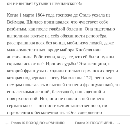
он не выпьет бутылки шампанского!»
Когда 1 марта 1804 года госпожа де Сталь уехала из
Веймара, Шиллер признавался, что чувствует себя
разбитым, как после тяжёлой болезни. Она тщательно
выполнила взятые на себя обязанности репортёра,
расспрашивая всех без конца, мобилизуя людей, даже
малокомпетентных, вроде майора Кнебеля или
англичанина Робинзона, когда те, кто ей были нужны,
скрывались от неё. Ирония судьбы! Эта женщина, в
которой французы находили столько германских черт и
которая подверглась гневу Наполеона[122], честным
немцам показалась в высшей степени француженкой, то
есть легкомысленной, блестящей, напыщенной и
поверхностной. Нет, они не нашли в ней ничего
германского — ни постижения таинственного, ни
стремления к бесконечности. «Она совершенно
нечувствительна к тому, что мы зовём поэзией», — писал
←
→
Глава IX ПОХОД ВО ФРАНЦИЮ
Глава XI ПОСЛЕ ИЕНЫ
Шиллер Гёте.