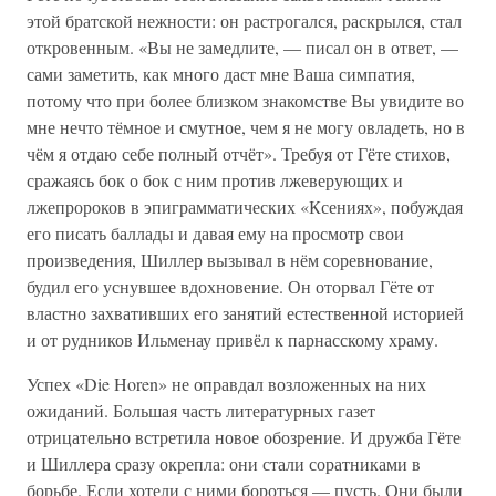
этой братской нежности: он растрогался, раскрылся, стал
откровенным. «Вы не замедлите, — писал он в ответ, —
сами заметить, как много даст мне Ваша симпатия,
потому что при более близком знакомстве Вы увидите во
мне нечто тёмное и смутное, чем я не могу овладеть, но в
чём я отдаю себе полный отчёт». Требуя от Гёте стихов,
сражаясь бок о бок с ним против лжеверующих и
лжепророков в эпиграмматических «Ксениях», побуждая
его писать баллады и давая ему на просмотр свои
произведения, Шиллер вызывал в нём соревнование,
будил его уснувшее вдохновение. Он оторвал Гёте от
властно захвативших его занятий естественной историей
и от рудников Ильменау привёл к парнасскому храму.
Успех «Die Horen» не оправдал возложенных на них
ожиданий. Большая часть литературных газет
отрицательно встретила новое обозрение. И дружба Гёте
и Шиллера сразу окрепла: они стали соратниками в
борьбе. Если хотели с ними бороться — пусть. Они были