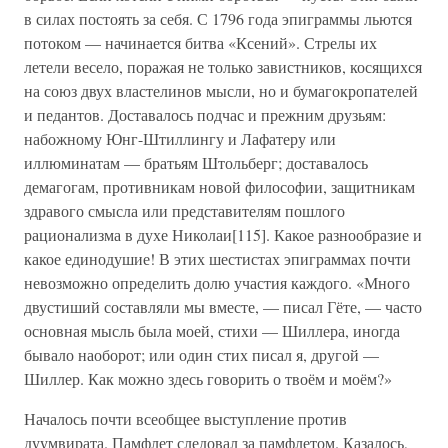
в силах постоять за себя. С 1796 года эпиграммы льются
потоком — начинается битва «Ксений». Стрелы их
летели весело, поражая не только завистников, косящихся
на союз двух властелинов мысли, но и бумагокропателей
и педантов. Доставалось подчас и прежним друзьям:
набожному Юнг-Штиллингу и Лафатеру или
иллюминатам — братьям Штольберг; доставалось
демагогам, противникам новой философии, защитникам
здравого смысла или представителям пошлого
рационализма в духе Николаи[115]. Какое разнообразие и
какое единодушие! В этих шестистах эпиграммах почти
невозможно определить долю участия каждого. «Много
двустиший составляли мы вместе, — писал Гёте, — часто
основная мысль была моей, стихи — Шиллера, иногда
бывало наоборот; или один стих писал я, другой —
Шиллер. Как можно здесь говорить о твоём и моём?»
Началось почти всеобщее выступление против
дуумвирата. Памфлет следовал за памфлетом. Казалось,