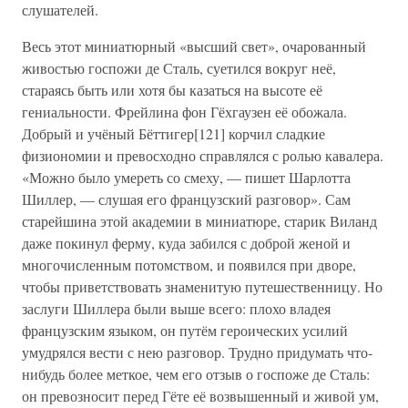
слушателей.
Весь этот миниатюрный «высший свет», очарованный
живостью госпожи де Сталь, суетился вокруг неё,
стараясь быть или хотя бы казаться на высоте её
гениальности. Фрейлина фон Гёхгаузен её обожала.
Добрый и учёный Бёттигер[121] корчил сладкие
физиономии и превосходно справлялся с ролью кавалера.
«Можно было умереть со смеху, — пишет Шарлотта
Шиллер, — слушая его французский разговор». Сам
старейшина этой академии в миниатюре, старик Виланд
даже покинул ферму, куда забился с доброй женой и
многочисленным потомством, и появился при дворе,
чтобы приветствовать знаменитую путешественницу. Но
заслуги Шиллера были выше всего: плохо владея
французским языком, он путём героических усилий
умудрялся вести с нею разговор. Трудно придумать что-
нибудь более меткое, чем его отзыв о госпоже де Сталь:
он превозносит перед Гёте её возвышенный и живой ум,