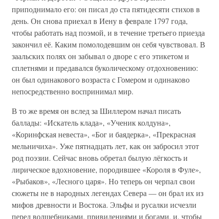
приподнимало его: он писал до ста пятидесяти стихов в
день. Он снова приехал в Иену в феврале 1797 года,
чтобы работать над поэмой, и в течение третьего приезда
закончил её. Каким помолодевшим он себя чувствовал. В
заальских полях он забывал о дворе с его этикетом и
сплетнями и предавался буколическому отдохновению:
он был одинакового возраста с Гомером и одинаково
непосредственно воспринимал мир.
В то же время он вслед за Шиллером начал писать
баллады: «Искатель клада», «Ученик колдуна»,
«Коринфская невеста», «Бог и баядерка», «Прекрасная
мельничиха». Уже пятнадцать лет, как он забросил этот
род поэзии. Сейчас вновь обретал былую лёгкость и
лирическое вдохновение, породившее «Короля в Фуле»,
«Рыбаков», «Лесного царя». Но теперь он черпал свои
сюжеты не в народных легендах Севера — он брал их из
мифов древности и Востока. Эльфы и русалки исчезли
перед волшебниками, привидениями и богами, и, чтобы