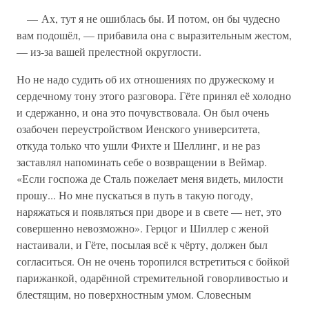
— Ах, тут я не ошиблась бы. И потом, он бы чудесно
вам подошёл, — прибавила она с выразительным жестом,
— из-за вашей прелестной округлости.
Но не надо судить об их отношениях по дружескому и
сердечному тону этого разговора. Гёте принял её холодно
и сдержанно, и она это почувствовала. Он был очень
озабочен переустройством Иенского университета,
откуда только что ушли Фихте и Шеллинг, и не раз
заставлял напоминать себе о возвращении в Веймар.
«Если госпожа де Сталь пожелает меня видеть, милости
прошу... Но мне пускаться в путь в такую погоду,
наряжаться и появляться при дворе и в свете — нет, это
совершенно невозможно». Герцог и Шиллер с женой
настаивали, и Гёте, посылая всё к чёрту, должен был
согласиться. Он не очень торопился встретиться с бойкой
парижанкой, одарённой стремительной говорливостью и
блестящим, но поверхностным умом. Словесным