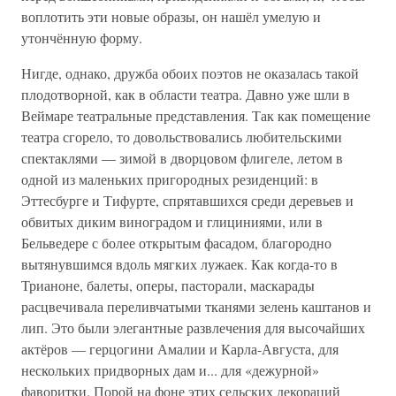
воплотить эти новые образы, он нашёл умелую и
утончённую форму.
Нигде, однако, дружба обоих поэтов не оказалась такой
плодотворной, как в области театра. Давно уже шли в
Веймаре театральные представления. Так как помещение
театра сгорело, то довольствовались любительскими
спектаклями — зимой в дворцовом флигеле, летом в
одной из маленьких пригородных резиденций: в
Эттесбурге и Тифурте, спрятавшихся среди деревьев и
обвитых диким виноградом и глициниями, или в
Бельведере с более открытым фасадом, благородно
вытянувшимся вдоль мягких лужаек. Как когда-то в
Трианоне, балеты, оперы, пасторали, маскарады
расцвечивала переливчатыми тканями зелень каштанов и
лип. Это были элегантные развлечения для высочайших
актёров — герцогини Амалии и Карла-Августа, для
нескольких придворных дам и... для «дежурной»
фаворитки. Порой на фоне этих сельских декораций