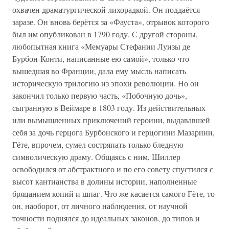
охвачен драматургической лихорадкой. Он поддаётся
заразе. Он вновь берётся за «Фауста», отрывок которого
был им опубликован в 1790 году. С другой стороны,
любопытная книга «Мемуары Стефании Луизы де
Бурбон-Конти, написанные ею самой», только что
вышедшая во Франции, дала ему мысль написать
историческую трилогию из эпохи революции. Но он
закончил только первую часть, «Побочную дочь»,
сыгранную в Веймаре в 1803 году. Из действительных
или вымышленных приключений героини, выдававшей
себя за дочь герцога Бурбонского и герцогини Мазарини,
Гёте, впрочем, сумел состряпать только бледную
символическую драму. Общаясь с ним, Шиллер
освободился от абстрактного и по его совету спустился с
высот кантианства в долины истории, наполненные
бряцанием копий и шпаг. Что же касается самого Гёте, то
он, наоборот, от личного наблюдения, от научной
точности поднялся до идеальных законов, до типов и