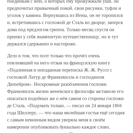
поединкам с нею, о которых ему прожужжали уши, он
предпочитал привычный покой, свои рисунки, туфли и
уголок у камина. Вернувшись из Иены, он не торопился
и, встретившись с госпожой де Сталь во дворце, заперся
дома под предлогом гриппа. Только месяц спустя он
принял у себя знаменитую путешественницу, но и тут
держался сдержанно и настороже.
Дело в том, что поэт только что прочёл очень
повлиявший на него отзыв на французскую книгу
«Подлинная и неизданная переписка Ж.-Ж. Руссо с
госпожой Латур де Франкевилль и господином
Дюпейром». Нескромные разоблачения госпожи
Франкевилль жизни женевского философа заставили его
опасаться подобных же о нём самом со стороны госпожи
де Сталь. «Подумать только, — писал он 24 января 1804
года Шиллеру, — что наша милейшая гостья ещё сегодня
с самым невинным видом уверяла меня в своём
намерении опубликовать буквально каждое слово,