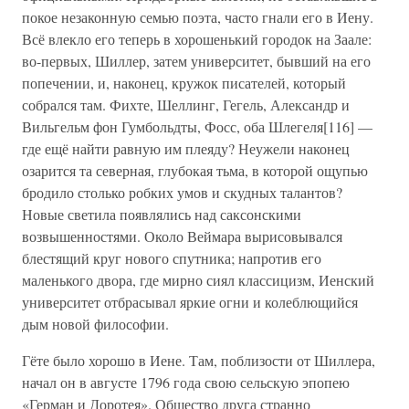
покое незаконную семью поэта, часто гнали его в Иену.
Всё влекло его теперь в хорошенький городок на Заале:
во-первых, Шиллер, затем университет, бывший на его
попечении, и, наконец, кружок писателей, который
собрался там. Фихте, Шеллинг, Гегель, Александр и
Вильгельм фон Гумбольдты, Фосс, оба Шлегеля[116] —
где ещё найти равную им плеяду? Неужели наконец
озарится та северная, глубокая тьма, в которой ощупью
бродило столько робких умов и скудных талантов?
Новые светила появлялись над саксонскими
возвышенностями. Около Веймара вырисовывался
блестящий круг нового спутника; напротив его
маленького двора, где мирно сиял классицизм, Иенский
университет отбрасывал яркие огни и колеблющийся
дым новой философии.
Гёте было хорошо в Иене. Там, поблизости от Шиллера,
начал он в августе 1796 года свою сельскую эпопею
«Герман и Доротея». Общество друга странно