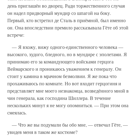
день приглашён во дворец. Ради торжественного случая
он надел придворный мундир со шпагой на боку.
Первый, кто встретил де Сталь в приёмной, был именно
он. Она впоследствии премило рассказывала Гёте об этой
встрече:
— Я вхожу, вижу одного-единственного человека —
высокого, худого, бледного, но в мундире с эполетами. Я
принимаю его за командующего войсками герцога
Веймарского и проникаюсь уважением к генералу. Он
стоит у камина в мрачном безмолвии. Я же пока что
прохаживаюсь по комнате. Но вот входит герцогиня и
представляет мне моего незнакомца, возведённого мной в
чин генерала, как господина Шиллера. В течение
нескольких минут я не могу опомниться. — При этом она
смеялась.
— Что же вы подумали бы обо мне, — отвечал Гёте, —
увидев меня в таком же костюме?