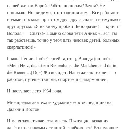
нашей жизни Вэрой. Работа по ночам? Зачем? Не
понимаю. Но, видимо, это традиция дома. Все работают
ночами, посылая при этом друг друга спать и возмущаясь
друг другом. «Я вывинчу пробки! Безобразие! — кричит
Володя. — Спать!» Помню слова тёти Анны: «Тася, ты
так работаешь, точно у тебя пять человек детей, больных
скарлатиной!»
Рояль. Пение. Поёт Сергей, я, отец, Володя (он поёт:
«Mein Herz, das ist ein Bienenhaus, die Madchen sind darin
die Bienen…[16]») Жизнь идёт. Наша жизнь тех лет — с
работой, путешествиями, спортом и филармонией.
И наступает лето 1934 года.
Мне предлагают ехать художником в экспедицию на
Дальний Восток.
И меня захватывает эта мысль. Пьянящие названия
далёких незнакомых станций, далёких рек! Волнующие