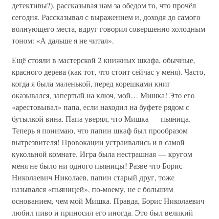
детективы?), рассказывая нам за обедом то, что прочёл
сегодня. Рассказывал с выражением и, доходя до самого
волнующего места, вдруг говорил совершенно холодным
тоном: «А дальше я не читал».
Ещё стояли в мастерской 2 книжных шкафа, обычные,
красного дерева (как тот, что стоит сейчас у меня). Часто,
когда я была маленькой, перед корешками книг
оказывался, запертый на ключ, мой… Мишка! Это его
«арестовывал» папа, если находил на буфете рядом с
бутылкой вина. Папа уверял, что Мишка — пьяница.
Теперь я понимаю, что папин шкаф был прообразом
вытрезвителя! Провокации устраивались и в самой
кукольной комнате. Игра была нестрашная — кругом
меня не было ни одного пьяницы! Разве что Борис
Николаевич Николаев, папин старый друг, тоже
назывался «пьяницей», по-моему, не с большим
основанием, чем мой Мишка. Правда, Борис Николаевич
любил пиво и приносил его иногда. Это был великий