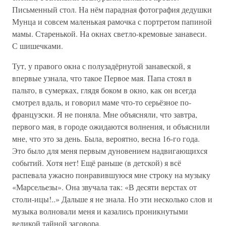
Письменный стол. На нём парадная фотография дедушки
Мунца и совсем маленькая рамочка с портретом папиной
мамы. Старенькой. На окнах светло-кремовые занавеси.
С шишечками.
Тут, у правого окна с полузадёрнутой занавеской, я
впервые узнала, что такое Первое мая. Папа стоял в
пальто, в сумерках, глядя боком в окно, как он всегда
смотрел вдаль, и говорил маме что-то серьёзное по-
французски. Я не поняла. Мне объясняли, что завтра,
первого мая, в городе ожидаются волнения, и объяснили
мне, что это за день. Была, вероятно, весна 16-го года.
Это было для меня первым дуновением надвигающихся
событий. Хотя нет! Ещё раньше (в детской) я всё
распевала ужасно понравившуюся мне строку на музыку
«Марсельезы». Она звучала так: «В десяти верстах от
столи-ицы!..» Дальше я не знала. Но эти несколько слов и
музыка волновали меня и казались проникнутыми
великой тайной заговора.