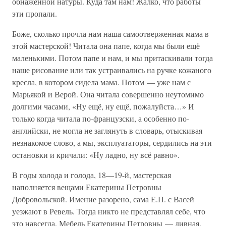
обнажённой натуры. Куда там нам! Жалко, что работы
эти пропали.
Боже, сколько прочла нам наша самоотверженная мама в
этой мастерской! Читала она папе, когда мы были ещё
маленькими. Потом папе и нам, и мы притаскивали тогда
наше рисование или так устраивались на ручке кожаного
кресла, в котором сидела мама. Потом — уже нам с
Марьякой и Верой. Она читала совершенно неутомимо
долгими часами, «Ну ещё, ну ещё, пожалуйста…» И
только когда читала по-французски, а особенно по-
английски, не могла не заглянуть в словарь, отыскивая
незнакомое слово, а мы, эксплуататоры, сердились на эти
остановки и кричали: «Ну ладно, ну всё равно».
В годы холода и голода, 18—19-й, мастерская
наполняется вещами Екатерины Петровны
Добровольской. Имение разорено, сама Е.П. с Васей
уезжают в Ревель. Тогда никто не представлял себе, что
это навсегда. Мебель Екатерины Петровны — дивная.