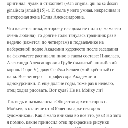
оригинал, чудак и стихоплёт («Un original qui ne se desori-
ginalisera jamais![15]»). И была у него умная, некрасивая и
интересная жена Юлия Александровна.
Что касается пива, которое у нас дома не пили (а мама его
очень любила), то долгие годы тянулась традиция: раз в
неделю (кажется, по четвергам) в подвальчике на
набережной подле Академии художеств после заседания
на факультете распивали пиво в таком составе: Николаев,
Александр Александрович Грубе (вылитый английский
король Георг V), дядя Серёжа Беляев (мой крёстный) и
папа. Все четверо — профессора Академии и
однокурсники. И ещё долгие годы, тоже раз в неделю,
отец ходил рисовать. Вот куда? Не на Мойку ли?
Так ведь и называлось: «Общество архитекторов на
Мойке», в отличие от «Общества архитекторов-
художников». Как я мало вникала во всё это, увы! Но зато
я помню, какие приносил отец прекрасные рисунки