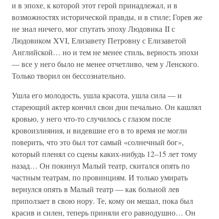
и в эпохе, к которой этот герой принадлежал, и в
возможностях исторической правды, и в стиле; Горев же
не знал ничего, мог спутать эпоху Людовика II с
Людовиком XVI, Елизавету Петровну с Елизаветой
Английской… но и тем не менее стиль, верность эпохи
— все у него было не менее отчетливо, чем у Ленского.
Только творил он бессознательно.
Ушла его молодость, ушла красота, ушла сила — и
стареющий актер кончил свои дни печально. Он кашлял
кровью, у него что-то случилось с глазом после
кровоизлияния, и видевшие его в то время не могли
поверить, что это был тот самый «солнечный бог»,
который пленял со сцены каких-нибудь 12–15 лет тому
назад… Он покинул Малый театр, скитался опять по
частным театрам, по провинциям. И только умирать
вернулся опять в Малый театр — как больной лев
приползает в свою нору. Те, кому он мешал, пока был
красив и силен, теперь приняли его равнодушно… Он