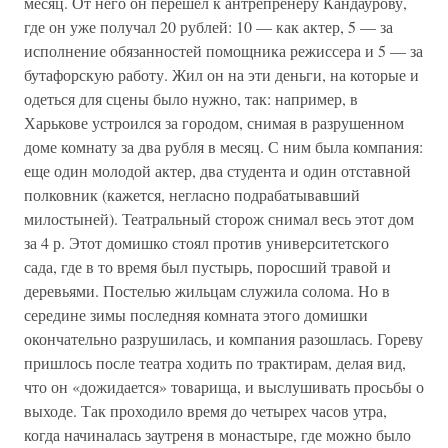
месяц. От него он перешел к антрепренеру Кандаурову,
где он уже получал 20 рублей: 10 — как актер, 5 — за
исполнение обязанностей помощника режиссера и 5 — за
бутафорскую работу. Жил он на эти деньги, на которые и
одеться для сцены было нужно, так: например, в
Харькове устроился за городом, снимая в разрушенном
доме комнату за два рубля в месяц. С ним была компания:
еще один молодой актер, два студента и один отставной
полковник (кажется, негласно подрабатывавший
милостыней). Театральный сторож снимал весь этот дом
за 4 р. Этот домишко стоял против университетского
сада, где в то время был пустырь, поросший травой и
деревьями. Постелью жильцам служила солома. Но в
середине зимы последняя комната этого домишки
окончательно разрушилась, и компания разошлась. Гореву
пришлось после театра ходить по трактирам, делая вид,
что он «дожидается» товарища, и выслушивать просьбы о
выходе. Так проходило время до четырех часов утра,
когда начиналась заутреня в монастыре, где можно было