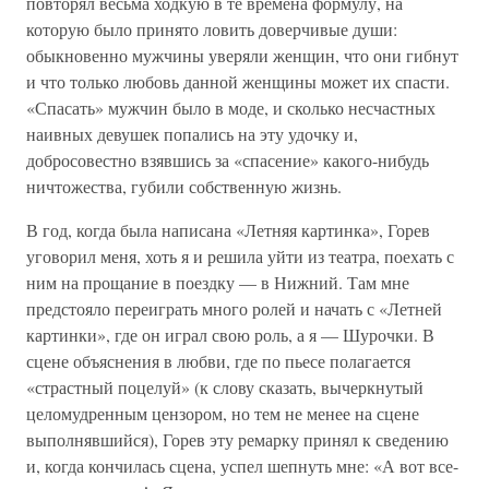
повторял весьма ходкую в те времена формулу, на
которую было принято ловить доверчивые души:
обыкновенно мужчины уверяли женщин, что они гибнут
и что только любовь данной женщины может их спасти.
«Спасать» мужчин было в моде, и сколько несчастных
наивных девушек попались на эту удочку и,
добросовестно взявшись за «спасение» какого-нибудь
ничтожества, губили собственную жизнь.
В год, когда была написана «Летняя картинка», Горев
уговорил меня, хоть я и решила уйти из театра, поехать с
ним на прощание в поездку — в Нижний. Там мне
предстояло переиграть много ролей и начать с «Летней
картинки», где он играл свою роль, а я — Шурочки. В
сцене объяснения в любви, где по пьесе полагается
«страстный поцелуй» (к слову сказать, вычеркнутый
целомудренным цензором, но тем не менее на сцене
выполнявшийся), Горев эту ремарку принял к сведению
и, когда кончилась сцена, успел шепнуть мне: «А вот все-