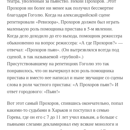
театра, уволенный за пьянство. Некий Прохоров. Этот
Прохоров ни более ни менее как получил бессмертие
благодаря Гоголю. Когда на александрийской сцене
репетировали «Ревизора», Прохоров должен был играть
маленькую роль помощника пристава в 5-м явлении.
Когда дело доходило до его выхода, помощник режиссера
обыкновенно на вопрос режиссера: «А где Прохоров?» —
отвечал: «Прохоров пьян». (Он вытрезвлялся всегда под
сценой, в так называемой «трубной».)
Присутствовавшему на репетициях Гоголю это так
понравилось, что он вычеркнул всю роль помощника
пристава и вместо нее написал и ныне звучащие со сцены
слова в роли частного пристава: «А Прохоров пьян?» И
ответ городового: «Пьян!»
Вот этот самый Прохоров, спившись окончательно, попал
какими-то судьбами в Харьков и поступил в семью
Горева, где он его с 7 до 11 лет учил языкам, а больше с
пьяными слезами декламировал ему всякие монологи и