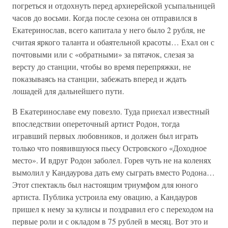
погреться и отдохнуть перед архиерейской усыпальницей
часов до восьми. Когда после сезона он отправился в
Екатеринослав, всего капитала у него было 2 рубля, не
считая яркого таланта и обаятельной красоты… Ехал он с
почтовыми или с «обратными» за пятачок, слезая за
версту до станции, чтобы во время перепряжки, не
показываясь на станции, забежать вперед и ждать
лошадей для дальнейшего пути.
В Екатеринославе ему повезло. Туда приехал известный
впоследствии опереточный артист Родон, тогда
игравший первых любовников, и должен был играть
только что появившуюся пьесу Островского «Доходное
место». И вдруг Родон заболел. Горев чуть не на коленях
вымолил у Кандаурова дать ему сыграть вместо Родона…
Этот спектакль был настоящим триумфом для юного
артиста. Публика устроила ему овацию, а Кандауров
пришел к нему за кулисы и поздравил его с переходом на
первые роли и с окладом в 75 рублей в месяц. Вот это и