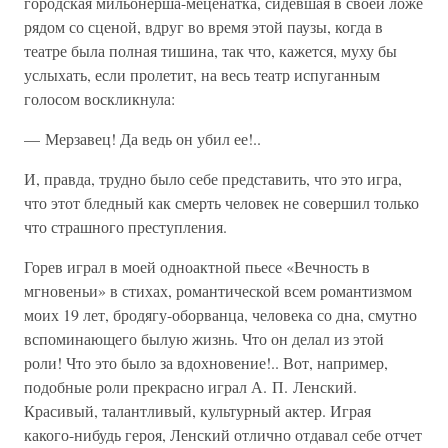
городская мильонерша-меценатка, сидевшая в своей ложе
рядом со сценой, вдруг во время этой паузы, когда в
театре была полная тишина, так что, кажется, муху бы
услыхать, если пролетит, на весь театр испуганным
голосом воскликнула:
— Мерзавец! Да ведь он убил ее!..
И, правда, трудно было себе представить, что это игра,
что этот бледный как смерть человек не совершил только
что страшного преступления.
Горев играл в моей одноактной пьесе «Вечность в
мгновеньи» в стихах, романтической всем романтизмом
моих 19 лет, бродягу-оборванца, человека со дна, смутно
вспоминающего былую жизнь. Что он делал из этой
роли! Что это было за вдохновение!.. Вот, например,
подобные роли прекрасно играл А. П. Ленский.
Красивый, талантливый, культурный актер. Играя
какого-нибудь героя, Ленский отлично отдавал себе отчет