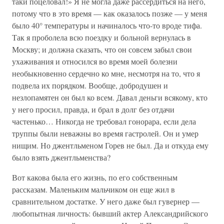
таки поцеловал!» Я не могла даже рассердиться на него,
потому что в это время — как оказалось позже — у меня
было 40° температуры и начиналось что-то вроде тифа.
Так я проболела всю поездку и больной вернулась в
Москву; и должна сказать, что он совсем забыл свои
ухаживания и относился во время моей болезни
необыкновенно сердечно ко мне, несмотря на то, что я
подвела их порядком. Вообще, добродушен и
незлопамятен он был ко всем. Давал деньги всякому, кто
у него просил, правда, и брал в долг без отдачи
частенько… Никогда не требовал гонорара, если дела
труппы были неважны во время гастролей. Он и умер
нищим. Но джентльменом Горев не был. Да и откуда ему
было взять джентльменства?
Вот какова была его жизнь, по его собственным
рассказам. Маленьким мальчиком он еще жил в
сравнительном достатке. У него даже был гувернер —
любопытная личность: бывший актер Александрийского