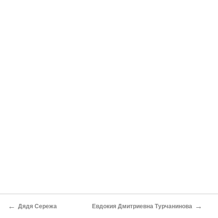
←
→
Дядя Сережа
Евдокия Дмитриевна Турчанинова