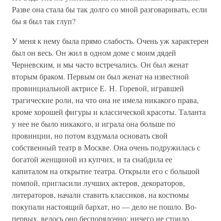
Разве она стала бы так долго со мной разговаривать, если
бы я был так глуп?
У меня к нему была прямо слабость. Очень уж характерен
был он весь. Он жил в одном доме с моим дядей
Черневским, и мы часто встречались. Он был женат
вторым браком. Первым он был женат на известной
провинциальной актрисе Е. Н. Горевой, игравшей
трагические роли, на что она не имела никакого права,
кроме хорошей фигуры и классической красоты. Таланта
у нее не было никакого, и играла она больше по
провинции, но потом вздумала основать свой
собственный театр в Москве. Она очень подружилась с
богатой женщиной из купчих, и та снабдила ее
капиталом на открытие театра. Открыли его с большой
помпой, пригласили лучших актеров, декораторов,
литераторов, начали ставить классиков, на костюмы
покупали настоящий бархат, но — дело не пошло. Во-
первых, велось оно беспорядочно: ничего не стоило,