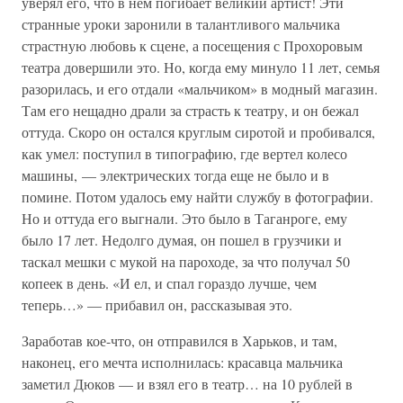
уверял его, что в нем погибает великий артист! Эти
странные уроки заронили в талантливого мальчика
страстную любовь к сцене, а посещения с Прохоровым
театра довершили это. Но, когда ему минуло 11 лет, семья
разорилась, и его отдали «мальчиком» в модный магазин.
Там его нещадно драли за страсть к театру, и он бежал
оттуда. Скоро он остался круглым сиротой и пробивался,
как умел: поступил в типографию, где вертел колесо
машины, — электрических тогда еще не было и в
помине. Потом удалось ему найти службу в фотографии.
Но и оттуда его выгнали. Это было в Таганроге, ему
было 17 лет. Недолго думая, он пошел в грузчики и
таскал мешки с мукой на пароходе, за что получал 50
копеек в день. «И ел, и спал гораздо лучше, чем
теперь…» — прибавил он, рассказывая это.
Заработав кое-что, он отправился в Харьков, и там,
наконец, его мечта исполнилась: красавца мальчика
заметил Дюков — и взял его в театр… на 10 рублей в