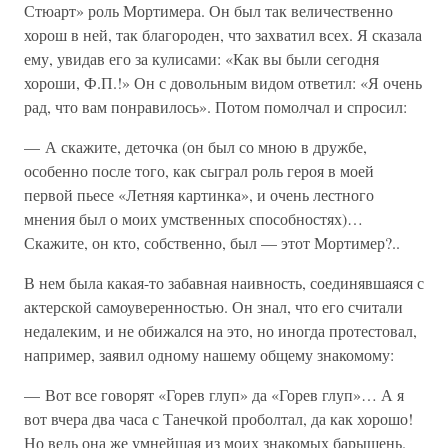
Стюарт» роль Мортимера. Он был так величественно
хорош в ней, так благороден, что захватил всех. Я сказала
ему, увидав его за кулисами: «Как вы были сегодня
хороши, Ф.П.!» Он с довольным видом ответил: «Я очень
рад, что вам понравилось». Потом помолчал и спросил:
— А скажите, деточка (он был со мною в дружбе,
особенно после того, как сыграл роль героя в моей
первой пьесе «Летняя картинка», и очень лестного
мнения был о моих умственных способностях)…
Скажите, он кто, собственно, был — этот Мортимер?..
В нем была какая-то забавная наивность, соединявшаяся с
актерской самоуверенностью. Он знал, что его считали
недалеким, и не обижался на это, но иногда протестовал,
например, заявил одному нашему общему знакомому:
— Вот все говорят «Горев глуп» да «Горев глуп»… А я
вот вчера два часа с Танечкой проболтал, да как хорошо!
Но ведь она же умнейшая из моих знакомых барышень.