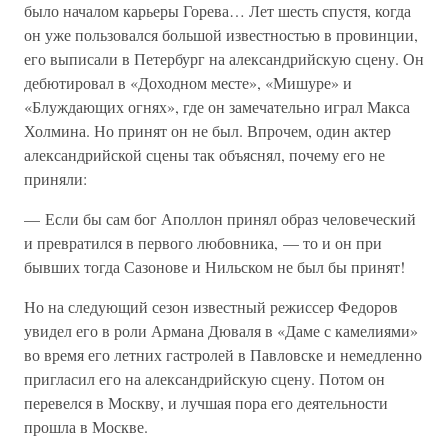
было началом карьеры Горева… Лет шесть спустя, когда
он уже пользовался большой известностью в провинции,
его выписали в Петербург на александрийскую сцену. Он
дебютировал в «Доходном месте», «Мишуре» и
«Блуждающих огнях», где он замечательно играл Макса
Холмина. Но принят он не был. Впрочем, один актер
александрийской сцены так объяснял, почему его не
приняли:
— Если бы сам бог Аполлон принял образ человеческий
и превратился в первого любовника, — то и он при
бывших тогда Сазонове и Нильском не был бы принят!
Но на следующий сезон известный режиссер Федоров
увидел его в роли Армана Дюваля в «Даме с камелиями»
во время его летних гастролей в Павловске и немедленно
пригласил его на александрийскую сцену. Потом он
перевелся в Москву, и лучшая пора его деятельности
прошла в Москве.