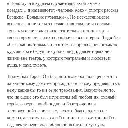
в Вологду, а в худшем случае ездят «зайцами» в
поездах… и называются «человек Коко» (смотри рассказ
Баршева «Большие пузырьки»). Но несчастливцевы
вывелись, и не только несчастливцевы, но и горевы:
теперь уже нет таких исключительно типичных для
своего времени, таких специфических актеров. Люди без
образования, только с талантом, не прошедшие никаких
курсов, а все берущие чутьем, люди, для которых нет
жизни вне театра, у которых театральны и любовь, и
душа, и сама смерть.
Таким был Горев. Он был до того хорош на сцене, что в
жизни никому даже не приходило в голову предъявлять к
нему какие бы то ни было требования. Важно было то,
что на сцене это был изумительный любовник, смелый
герой, совершавший подвиги благородства и
заставлявший верить в то, что это благородство не
химера, а совсем неважно было то, что в жизни это был
недалекий человек, любивший выпить и кутнуть,