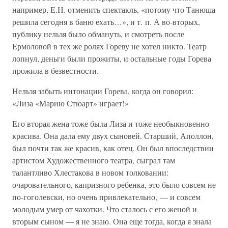
например, Е.Н. отменить спектакль, «потому что Танюша
решила сегодня в баню ехать…», и т. п. А во-вторых,
публику нельзя было обмануть, и смотреть после
Ермоловой в тех же ролях Гореву не хотел никто. Театр
лопнул, деньги были прожиты, и остальные годы Горева
прожила в безвестности.
Нельзя забыть интонации Горева, когда он говорил:
«Лиза «Марию Стюарт» играет!»
Его вторая жена тоже была Лиза и тоже необыкновенно
красива. Она дала ему двух сыновей. Старший, Аполлон,
был почти так же красив, как отец. Он был впоследствии
артистом Художественного театра, сыграл там
талантливо Хлестакова в новом толковании:
очаровательного, капризного ребенка, это было совсем не
по-гоголевски, но очень привлекательно, — и совсем
молодым умер от чахотки. Что сталось с его женой и
вторым сыном — я не знаю. Она еще тогда, когда я знала