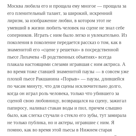
Москва любила его и прощала ему многое — прощала за
его пленительный талант, за широкий, искренний
лиризм, за изображение любви, в котором этот не
умевший в жизни любить человек на сцене не знал себе
соперников. Играть с ним было легко и увлекательно. Из
поколения в поколение передается рассказ о том, как в
знаменитой его «сцене у решетки» в посредственной
пьесе Лихачева «В родственных объятиях» всегда
плакала настоящими слезами игравшая с ним актриса. А
во время тоже ставшей знаменитой паузы — в совсем уже
плохой пьесе Ракшанина «Порыв» — паузы, длившейся
по часам минуту, что для сцены исключительно долго,
когда он играл роль человека, только что убившего за
сценой свою любовницу, возвращался на сцену, зажигал
папиросу, наливал стакан воды и пил, причем слышно
было, как слегка стучали о стекло его зубы, тут замирала
не только публика, но и актеры, игравшие с ним. Я
помню, как во время этой пьесы в Нижнем старая