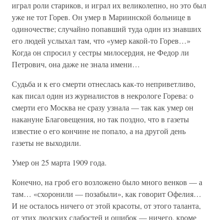
играл роли стариков, и играл их великолепно, но это был
уже не тот Горев. Он умер в Мариинской больнице в
одиночестве; случайно попавший туда один из знавших
его людей услыхал там, что «умер какой-то Горев…»
Когда он спросил у сестры милосердия, не Федор ли
Петрович, она даже не знала имени…
Судьба и к его смерти отнеслась как-то неприветливо,
как писал один из журналистов в некрологе Горева: о
смерти его Москва не сразу узнала — так как умер он
накануне Благовещения, но так поздно, что в газеты
известие о его кончине не попало, а на другой день
газеты не выходили.
Умер он 25 марта 1909 года.
Конечно, на гроб его возложено было много венков — а
там… «схоронили — позабыли», как говорит Офелия…
И не осталось ничего от этой красоты, от этого таланта,
от этих людских слабостей и ошибок — ничего, кроме