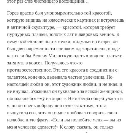
этот раз слез чистейшего восхищения…
Горев красив был умопомрачительно той красотой,
которую видишь на классических картинах и встречаешь
в античной скульптуре, — красотой, которая требует
пурпурных плащей, золотых лат и лавровых венцов. К
нему особенно не шли котелки, пиджаки и сигары: он
был для современности слишком «декоративен», вроде
как если бы Венеру Милосскую одеть в модное платье и
затянуть в корсет. Получалось что-то
противоестественное. Эта его красота в соединении с
талантом, конечно, вызывала частые увлечения. Но
настоящей любви он, этот художник любви, и не знал, и
не внушал. Ухаживал он буквально за всякой женщиной,
попадавшейся ему на дороге. Не избегла общей участи и
я, но он очень добродушно отнесся к тому, что я
вышутила его, хотя он и мне пробовал говорить свою
излюбленную фразу: «Если вы полюбите меня — вы из
меня человека сделаете!» К слову сказать, он только