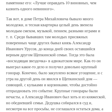
памятнике его: «Лучше оправдать 10 виновных, чем
казнить одного невинного».
Так вот, в доме Петра Михайловича бывало много
молодежи, и тесная квартирка целый день звенела
молодым смехом, музыкой, пением, разными играми и
т. п. Среди бывавших там молодых присяжных
поверенных чаще других бывал князь Александр
Иванович Урусов, до конца дней своих оставшийся
верным другом Щепкинской семьи. Тогда это была
«восходящая звездочка» в адвокатском мире. Как-то он
выиграл какое-то дело и получил довольно крупный
гонорар. Конечно, было закуплено всякое угощение, и с
утра на другой день он явился в Щепкинский дом —
сияющий, с кульками и корзинками, чтобы достойно
отпраздновать это событие. Крупные гонорары были
нечасты, а Александр Иванович был хоть и из княжеской,
но обедневшей семьи. Дедушка собирался в суд и,
несмотря на все просьбы, не соглашался остаться дома, а