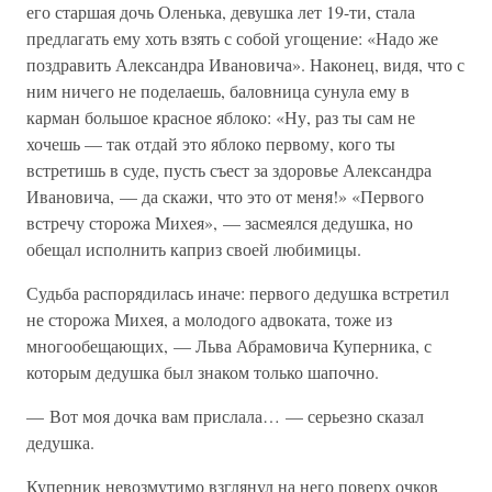
его старшая дочь Оленька, девушка лет 19-ти, стала
предлагать ему хоть взять с собой угощение: «Надо же
поздравить Александра Ивановича». Наконец, видя, что с
ним ничего не поделаешь, баловница сунула ему в
карман большое красное яблоко: «Ну, раз ты сам не
хочешь — так отдай это яблоко первому, кого ты
встретишь в суде, пусть съест за здоровье Александра
Ивановича, — да скажи, что это от меня!» «Первого
встречу сторожа Михея», — засмеялся дедушка, но
обещал исполнить каприз своей любимицы.
Судьба распорядилась иначе: первого дедушка встретил
не сторожа Михея, а молодого адвоката, тоже из
многообещающих, — Льва Абрамовича Куперника, с
которым дедушка был знаком только шапочно.
— Вот моя дочка вам прислала… — серьезно сказал
дедушка.
Куперник невозмутимо взглянул на него поверх очков