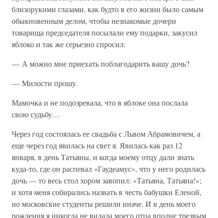
близорукими глазами, как будто в его жизни было самым
обыкновенным делом, чтобы незнакомые дочери
товарища председателя посылали ему подарки, закусил
яблоко и так же серьезно спросил:
— А можно мне приехать поблагодарить вашу дочь?
— Милости прошу.
Мамочка и не подозревала, что в яблоке она послала
свою судьбу…
Через год состоялась ее свадьба с Львом Абрамовичем, а
еще через год явилась на свет я. Явилась как раз 12
января, в день Татьяны, и когда моему отцу дали знать
куда-то, где он распевал «Гаудеамус», что у него родилась
дочь — то весь стол хором завопил: «Татьяна, Татьяна!»;
и хотя меня собирались назвать в честь бабушки Еленой,
но московские студенты решили иначе. И в день моего
рождения я никогда не видала моего отца вполне трезвым