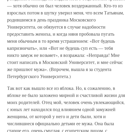
— хотя обычно он был человек воздержанный. Кто-то из
взрослых потом в шутку уверил меня, что всем Татьянам,
родившимся в день праздника Московского
Университета, он обязуется в случае надобности
предоставить жениха, и когда няня пробовала пугать
меня обычным в то время устрашением: «Вот будешь
капризничать», или «Вот не будешь суп есть — тебя
никто замуж не возьмет», я возражала: «Неправда! Мне
стоит написать в Московский Университет, и мне сейчас
же пришлют мужа». (Впрочем, вышла я за студента
Петербургского Университета.)
Так вот как вышло все из яблока. Но, к сожалению, в
яблоке не было заложено мирной и счастливой жизни для
моих родителей. Отец мой, человек очень увлекающийся,
с юных лет находился под влиянием одной замужней
женщины, от которой у него и дети были, хотя и
числившиеся официально детьми ее мужа. Она была
старше его, очень смуглая, с египетским лицом, с