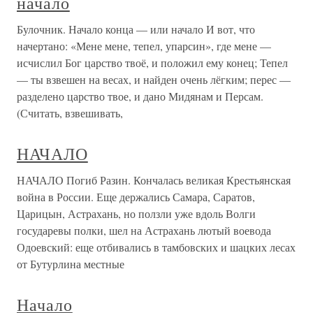
начало
Булочник. Начало конца — или начало И вот, что
начертано: «Мене мене, тепел, упарсин», где мене —
исчислил Бог царство твоё, и положил ему конец; Тепел
— ты взвешен на весах, и найден очень лёгким; перес —
разделено царство твое, и дано Мидянам и Персам.
(Считать, взвешивать,
НАЧАЛО
НАЧАЛО Погиб Разин. Кончалась великая Крестьянская
война в России. Еще держались Самара, Саратов,
Царицын, Астрахань, но ползли уже вдоль Волги
государевы полки, шел на Астрахань лютый воевода
Одоевский: еще отбивались в тамбовских и шацких лесах
от Бутурлина местные
Начало