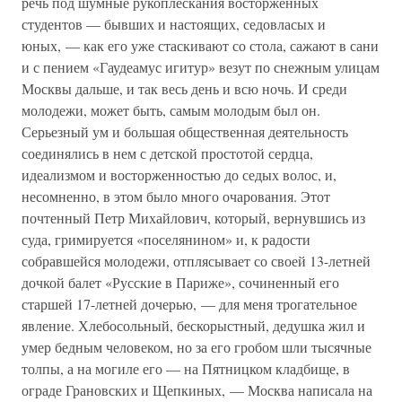
речь под шумные рукоплескания восторженных
студентов — бывших и настоящих, седовласых и
юных, — как его уже стаскивают со стола, сажают в сани
и с пением «Гаудеамус игитур» везут по снежным улицам
Москвы дальше, и так весь день и всю ночь. И среди
молодежи, может быть, самым молодым был он.
Серьезный ум и большая общественная деятельность
соединялись в нем с детской простотой сердца,
идеализмом и восторженностью до седых волос, и,
несомненно, в этом было много очарования. Этот
почтенный Петр Михайлович, который, вернувшись из
суда, гримируется «поселянином» и, к радости
собравшейся молодежи, отплясывает со своей 13-летней
дочкой балет «Русские в Париже», сочиненный его
старшей 17-летней дочерью, — для меня трогательное
явление. Хлебосольный, бескорыстный, дедушка жил и
умер бедным человеком, но за его гробом шли тысячные
толпы, а на могиле его — на Пятницком кладбище, в
ограде Грановских и Щепкиных, — Москва написала на