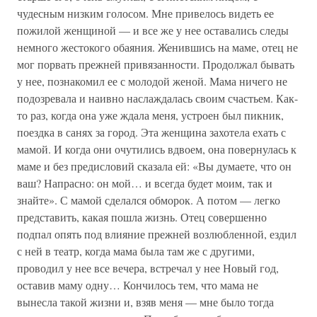
чудесным низким голосом. Мне привелось видеть ее
пожилой женщиной — и все же у нее оставались следы
немного жестокого обаяния. Женившись на маме, отец не
мог порвать прежней привязанности. Продолжал бывать
у нее, познакомил ее с молодой женой. Мама ничего не
подозревала и наивно наслаждалась своим счастьем. Как-
то раз, когда она уже ждала меня, устроен был пикник,
поездка в санях за город. Эта женщина захотела ехать с
мамой. И когда они очутились вдвоем, она повернулась к
маме и без предисловий сказала ей: «Вы думаете, что он
ваш? Напрасно: он мой… и всегда будет моим, так и
знайте». С мамой сделался обморок. А потом — легко
представить, какая пошла жизнь. Отец совершенно
подпал опять под влияние прежней возлюбленной, ездил
с ней в театр, когда мама была там же с другими,
проводил у нее все вечера, встречал у нее Новый год,
оставив маму одну… Кончилось тем, что мама не
вынесла такой жизни и, взяв меня — мне было тогда