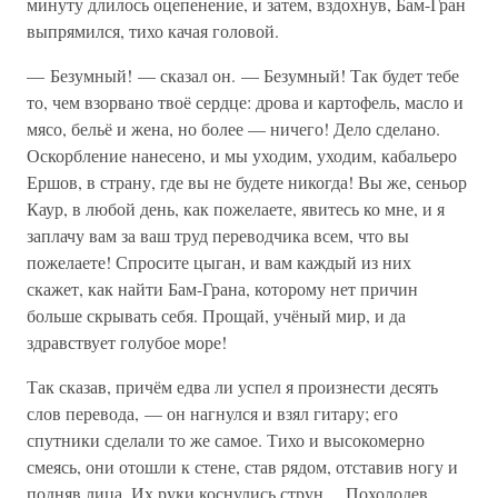
минуту длилось оцепенение, и затем, вздохнув, Бам-Гран
выпрямился, тихо качая головой.
— Безумный! — сказал он. — Безумный! Так будет тебе
то, чем взорвано твоё сердце: дрова и картофель, масло и
мясо, бельё и жена, но более — ничего! Дело сделано.
Оскорбление нанесено, и мы уходим, уходим, кабальеро
Ершов, в страну, где вы не будете никогда! Вы же, сеньор
Каур, в любой день, как пожелаете, явитесь ко мне, и я
заплачу вам за ваш труд переводчика всем, что вы
пожелаете! Спросите цыган, и вам каждый из них
скажет, как найти Бам-Грана, которому нет причин
больше скрывать себя. Прощай, учёный мир, и да
здравствует голубое море!
Так сказав, причём едва ли успел я произнести десять
слов перевода, — он нагнулся и взял гитару; его
спутники сделали то же самое. Тихо и высокомерно
смеясь, они отошли к стене, став рядом, отставив ногу и
подняв лица. Их руки коснулись струн… Похолодев,