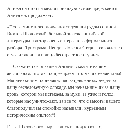
А пока он стоит и медлит, но пауза всё же прерывается.
Анненков продолжает:
«После минутного молчания сидевший рядом со мной
Виктор Шкловский, большой знаток английской
литературы и автор очень интересного формального
разбора „Тристрама Шенди“ Лоренса Стерна, сорвался со
стула и закричал в лицо бесстрастного туриста:
— Скажите там, в вашей Англии, скажите вашим
англичанам, что мы их презираем, что мы их ненавидим!
Мы ненавидим их ненавистью затравленных зверей за
вашу бесчеловечную блокаду, мы ненавидим их за нашу
кровь, которой мы истекаем, за муки, за ужас и голод,
которые нас уничтожают, за всё то, что с высоты вашего
благополучия вы спокойно называли „курьёзным
историческим опытом“!
Глаза Шкловского вырывались из-под красных,