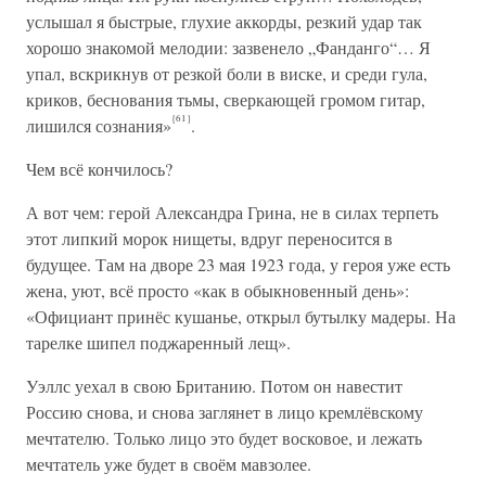
услышал я быстрые, глухие аккорды, резкий удар так
хорошо знакомой мелодии: зазвенело „Фанданго“… Я
упал, вскрикнув от резкой боли в виске, и среди гула,
криков, беснования тьмы, сверкающей громом гитар,
{61}
лишился сознания»
.
Чем всё кончилось?
А вот чем: герой Александра Грина, не в силах терпеть
этот липкий морок нищеты, вдруг переносится в
будущее. Там на дворе 23 мая 1923 года, у героя уже есть
жена, уют, всё просто «как в обыкновенный день»:
«Официант принёс кушанье, открыл бутылку мадеры. На
тарелке шипел поджаренный лещ».
Уэллс уехал в свою Британию. Потом он навестит
Россию снова, и снова заглянет в лицо кремлёвскому
мечтателю. Только лицо это будет восковое, и лежать
мечтатель уже будет в своём мавзолее.