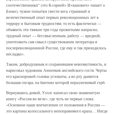
соотечественники“ (это К<орней> И<ванович> пишет о
Блоке), чужие попытки свести весь страшный и
величественный опыт первых революционных лет к
террору и бытовым трудностям; то есть фактически —
объявить эти тяжкие три года прожитыми напрасно,
трудный опыт — бессмысленным, работу — вредной,
уничтожить сам смысл существования литератора в
послереволюционной России, где ему и так приходилось
несладко».
Таким, добродушным и сохранившим невозмутимость, и
нарисовал художник Анненков английского гостя. Черты
его краснорожей головы угловаты, а во рту дымится
большая сигара, на бантике которой неразличимый герб.
Вернувшись домой, Уэллс написал свою знаменитую
книгу «Россия во мгле», где чуть не первые слова:
«Основное наше впечатление от положения в России —
это картина колоссального непоправимого краха… Нигде