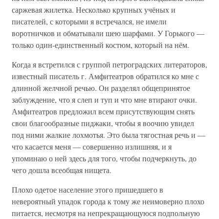
саржевая жилетка. Несколько крупных учёных и
писателей, с которыми я встречался, не имели
воротничков и обматывали шею шарфами. У Горького —
только один-единственный костюм, который на нём.
Когда я встретился с группой петроградских литераторов,
известный писатель г. Амфитеатров обратился ко мне с
длинной желчной речью. Он разделял общепринятое
заблуждение, что я слеп и туп и что мне втирают очки.
Амфитеатров предложил всем присутствующим снять
свои благообразные пиджаки, чтобы я воочию увидел
под ними жалкие лохмотья. Это была тягостная речь и —
что касается меня — совершенно излишняя, и я
упоминаю о ней здесь для того, чтобы подчеркнуть, до
чего дошла всеобщая нищета.
Плохо одетое население этого пришедшего в
невероятный упадок города к тому же неимоверно плохо
питается, несмотря на непрекращающуюся подпольную