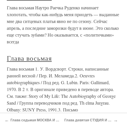
Глава восьмая Наутро Раечка Руденко начинает
хлопотать, чтобы как-нибудь меня приодеть — выданные
мне два ситцевых платья явно не по сезону. Сейчас
апрель, а последние заморозки будут в июне. Это сколько
еще стучать зубами? Но оказывается, с «политичками»
всегда
Глава восьмая
Глава восьмая 1. У. Вордсворт. Строки, написанные
ранней весной / Пер. И. Меламеда.2. Oeuvres
autobiographiques / Под ред. G. Lubin. Paris: Gallimard,
1970. В 2 т. В оригинале приведено в переводе автора.
См. также: Story of My Life: The Autobiography of George
Sand / Группа переводчиков под ред. Th elma Jurgrau.
Olbany: SUNY Press, 1991.3. Письмо
←
→
Глава седьмая МОСКВА И ПЕТРОГРАД
Глава девятая СТУДИЯ И ИНСТИТУТ
Глава восьмая