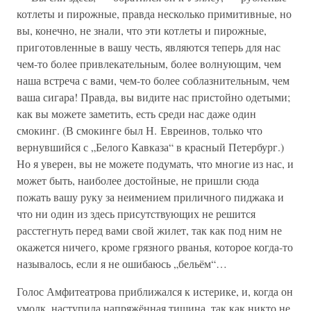
котлеты и пирожные, правда несколько примитивные, но
вы, конечно, не знали, что эти котлеты и пирожные,
приготовленные в вашу честь, являются теперь для нас
чем-то более привлекательным, более волнующим, чем
наша встреча с вами, чем-то более соблазнительным, чем
ваша сигара! Правда, вы видите нас пристойно одетыми;
как вы можете заметить, есть среди нас даже один
смокинг. (В смокинге был Н. Евреинов, только что
вернувшийся с „Белого Кавказа“ в красный Петербург.)
Но я уверен, вы не можете подумать, что многие из нас, и
может быть, наиболее достойные, не пришли сюда
пожать вашу руку за неимением приличного пиджака и
что ни один из здесь присутствующих не решится
расстегнуть перед вами свой жилет, так как под ним не
окажется ничего, кроме грязного рванья, которое когда-то
называлось, если я не ошибаюсь „бельём“…
Голос Амфитеатрова приближался к истерике, и, когда он
умолк, наступила напряжённая тишина, так как никто не