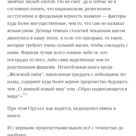
занятых лисьей охотой. Он не смог, да и сейчас не в
состоянии понять, что национализм, религиозное
исступление и феодальная верность знамени — факторы
куда более могущественные, чем то, что сам он называл
ясным умом. Детища тёмных столетий чеканным шагом
двинулись в нашу эпоху, и если это призраки, то такие,
которые требуют очень сильной магии, чтобы совладать с
ними. Фашизм лучше всего поняли либо те, кто
пострадал от него, либо сами наделённые чем-то
родственным фашизму. Незатейливая книга вроде
„Железной пяты“, написанная тридцать с небольшим лет
назад, содержит куда более верное пророчество будущего,
чем „О дивный новый мир“ или „Образ надвигающегося
{62}
мира“»
.
При этом Оруэлл, как водится, недооценил имена и
книги.
И с верными пророчествами вышло всё с точностью до
наоборот.