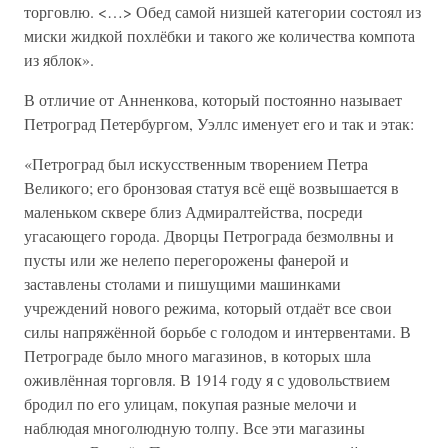
торговлю. <…> Обед самой низшей категории состоял из
миски жидкой похлёбки и такого же количества компота
из яблок».
В отличие от Анненкова, который постоянно называет
Петроград Петербургом, Уэллс именует его и так и этак:
«Петроград был искусственным творением Петра
Великого; его бронзовая статуя всё ещё возвышается в
маленьком сквере близ Адмиралтейства, посреди
угасающего города. Дворцы Петрограда безмолвны и
пусты или же нелепо перегорожены фанерой и
заставлены столами и пишущими машинками
учреждений нового режима, который отдаёт все свои
силы напряжённой борьбе с голодом и интервентами. В
Петрограде было много магазинов, в которых шла
оживлённая торговля. В 1914 году я с удовольствием
бродил по его улицам, покупая разные мелочи и
наблюдая многолюдную толпу. Все эти магазины