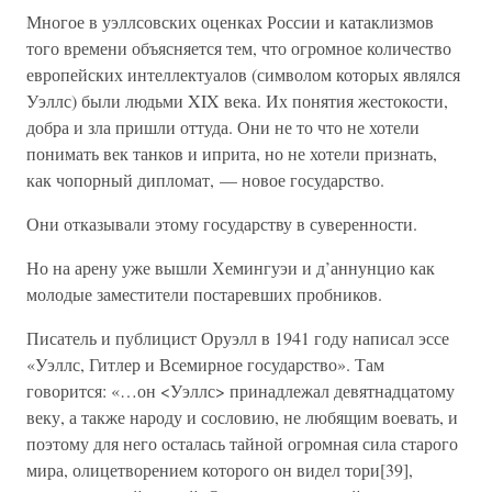
Многое в уэллсовских оценках России и катаклизмов
того времени объясняется тем, что огромное количество
европейских интеллектуалов (символом которых являлся
Уэллс) были людьми XIX века. Их понятия жестокости,
добра и зла пришли оттуда. Они не то что не хотели
понимать век танков и иприта, но не хотели признать,
как чопорный дипломат, — новое государство.
Они отказывали этому государству в суверенности.
Но на арену уже вышли Хемингуэи и д’аннунцио как
молодые заместители постаревших пробников.
Писатель и публицист Оруэлл в 1941 году написал эссе
«Уэллс, Гитлер и Всемирное государство». Там
говорится: «…он <Уэллс> принадлежал девятнадцатому
веку, а также народу и сословию, не любящим воевать, и
поэтому для него осталась тайной огромная сила старого
мира, олицетворением которого он видел тори[39],