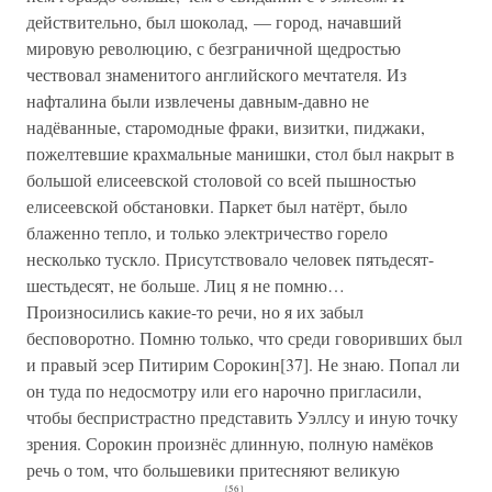
действительно, был шоколад, — город, начавший
мировую революцию, с безграничной щедростью
чествовал знаменитого английского мечтателя. Из
нафталина были извлечены давным-давно не
надёванные, старомодные фраки, визитки, пиджаки,
пожелтевшие крахмальные манишки, стол был накрыт в
большой елисеевской столовой со всей пышностью
елисеевской обстановки. Паркет был натёрт, было
блаженно тепло, и только электричество горело
несколько тускло. Присутствовало человек пятьдесят-
шестьдесят, не больше. Лиц я не помню…
Произносились какие-то речи, но я их забыл
бесповоротно. Помню только, что среди говоривших был
и правый эсер Питирим Сорокин[37]. Не знаю. Попал ли
он туда по недосмотру или его нарочно пригласили,
чтобы беспристрастно представить Уэллсу и иную точку
зрения. Сорокин произнёс длинную, полную намёков
речь о том, что большевики притесняют великую
{56}