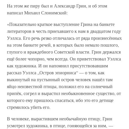
На этом же пиру был и Александр Грин, и об этом
написал Михаил Слонимский:
«Показательно краткое выступление Грина на банкете
литераторов в честь приехавшего к нам в двадцатом году
Уэллса. Его речь резко отличалась от ряда произнесённых
на этом банкете речей, в которых было немало пошлого,
глупого и враждебного Советской власти. Грин держался
ещё более чопорно, чем всегда. Он приветствовал Уэллса
как художника. И он напомнил присутствовавшим
рассказ Уэллса „Остров эпиорниса“ — о том, как
выкинутый на пустынный остров человек нашёл там
яйцо неизвестной птицы, положил его на солнечный
припёк, согрел и вырастил необыкновенное существо, от
которого ему пришлось спасаться, ибо это его детище
стремилось убить его.
В человеке, вырастившем необычайную птицу, Грин
усмотрел художника, в птице, гоняющейся за ним, —