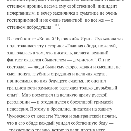
оттенком иронии, весьма ему свойственной, инцидент
исчерпанным, и вечер закончился в сумятице не очень
гостеприимной и не очень галантной, но всё же — с
{58}
оттенком добродушия»
.
В своей книге «Корней Чуковский» Ирина Лукьянова так
подытоживает эту историю: «Главная обида, пожалуй,
заключалась в том, что писатель, коллега, великий
фантаст оказался обывателем — „туристом“. Он не
сострадал — люди были ему скорее жалки и смешны; не
смог понять глубины страдания и величия жертв,
приносимых во имя будущего счастья, не оценил
грандиозности замыслов; разглядел только „курьёзный
опыт“. Мир посмотрел на великую драму русской
революции — и отодвинулся с брезгливой гримасой
недоверия. Потому и бросились писатели на защиту
Чуковского от клеветы Уэллса и эмигрантской печати,
что в его обиде каждый увидел собственную беду —
„трёхлетнюю травлю, которую вели против него