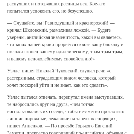
распухших и потерявших ресницы век. Кое-кто
попытался успокоить его, но безуспешно.
— Слушайте, вы! Равнодушный и краснорожий! —
кричал Шкловский, размахивая ложкой. — Будьте
уверены, английская знаменитость, какой вы являетесь,
что запах нашей крови прорвётся сквозь вашу блокаду и
положит конец вашему идиллическому, трам-трам-трам,
и вашему непоколебимому спокойствию!»
Уэллс, пишет Николай Чуковский, слушал речи «с
растерянным, страдающим видом человека, который
хочет поскорей уйти и не знает, как это сделать».
Уэллс пытался отвечать, перепутал имена выступавших,
те набросились друг на друга, «чем тотчас
воспользовались их соседи, чтобы незаметно проглотить
лишние пирожные, лежавшие на тарелках спорящих, —
пишет Анненков. — По просьбе Горького Евгений
Замятин, прекрасно говоривший по-английски, объявил с