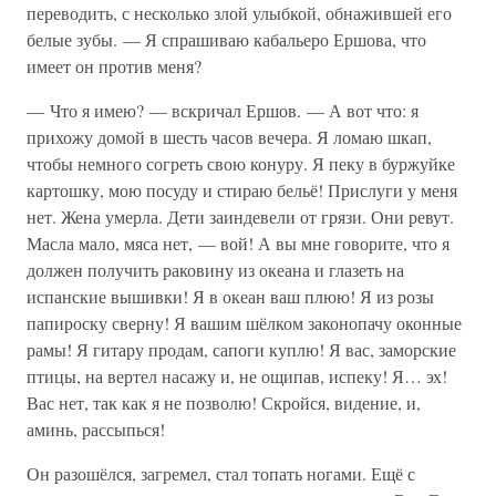
переводить, с несколько злой улыбкой, обнажившей его
белые зубы. — Я спрашиваю кабальеро Ершова, что
имеет он против меня?
— Что я имею? — вскричал Ершов. — А вот что: я
прихожу домой в шесть часов вечера. Я ломаю шкап,
чтобы немного согреть свою конуру. Я пеку в буржуйке
картошку, мою посуду и стираю бельё! Прислуги у меня
нет. Жена умерла. Дети заиндевели от грязи. Они ревут.
Масла мало, мяса нет, — вой! А вы мне говорите, что я
должен получить раковину из океана и глазеть на
испанские вышивки! Я в океан ваш плюю! Я из розы
папироску сверну! Я вашим шёлком законопачу оконные
рамы! Я гитару продам, сапоги куплю! Я вас, заморские
птицы, на вертел насажу и, не ощипав, испеку! Я… эх!
Вас нет, так как я не позволю! Скройся, видение, и,
аминь, рассыпься!
Он разошёлся, загремел, стал топать ногами. Ещё с