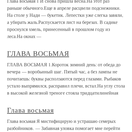
Глава восьмая 1 И снова пришла весна.На этот раз
раньше обычного.Еще в апреле расцвели подснежники.
На столе у Нади — букетик. Лепестки уже слегка завяли,
а убирать жаль.Распускается лист на березах. В садике
проснулся хмель, принесенный в прошлом году из
леса.На окнах —
ГЛАВА ВОСЬМАЯ
ГЛАВА ВОСЬМАЯ 1.Короток зимний день: от обеда до
вечера — воробьиный шаг. Пятый час, а без лампы не
почитаешь: буквы расползаются перед глазами. Рыбаков
устало выпрямился, расправил плечи, встал.На углу стола
в высокой железной треноге стояла тридцатилинейная
Глава восьмая
Глава восьмая Я мистифицирую и устрашаю семерых
разбойников. — Забавная уловка помогает мне перейти