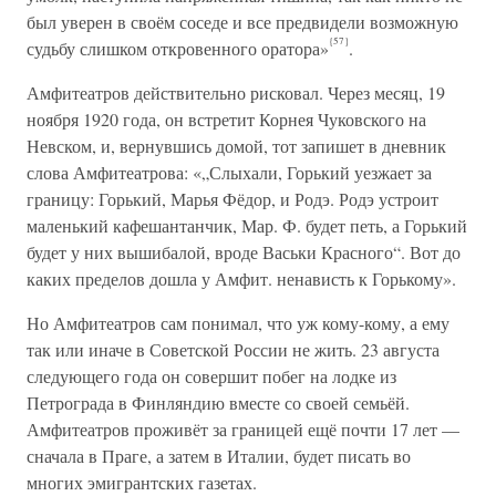
был уверен в своём соседе и все предвидели возможную
{57}
судьбу слишком откровенного оратора»
.
Амфитеатров действительно рисковал. Через месяц, 19
ноября 1920 года, он встретит Корнея Чуковского на
Невском, и, вернувшись домой, тот запишет в дневник
слова Амфитеатрова: «„Слыхали, Горький уезжает за
границу: Горький, Марья Фёдор, и Родэ. Родэ устроит
маленький кафешантанчик, Мар. Ф. будет петь, а Горький
будет у них вышибалой, вроде Васьки Красного“. Вот до
каких пределов дошла у Амфит. ненависть к Горькому».
Но Амфитеатров сам понимал, что уж кому-кому, а ему
так или иначе в Советской России не жить. 23 августа
следующего года он совершит побег на лодке из
Петрограда в Финляндию вместе со своей семьёй.
Амфитеатров проживёт за границей ещё почти 17 лет —
сначала в Праге, а затем в Италии, будет писать во
многих эмигрантских газетах.