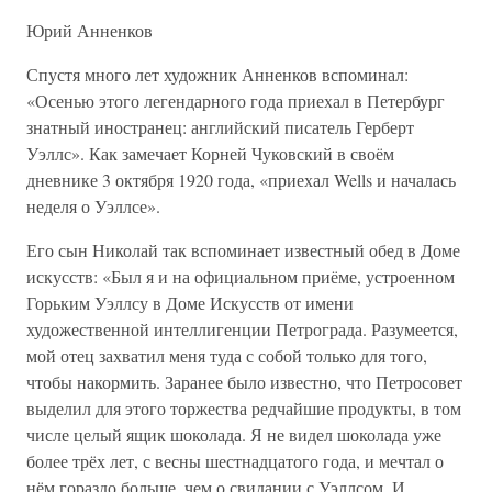
Юрий Анненков
Спустя много лет художник Анненков вспоминал:
«Осенью этого легендарного года приехал в Петербург
знатный иностранец: английский писатель Герберт
Уэллс». Как замечает Корней Чуковский в своём
дневнике 3 октября 1920 года, «приехал Wells и началась
неделя о Уэллсе».
Его сын Николай так вспоминает известный обед в Доме
искусств: «Был я и на официальном приёме, устроенном
Горьким Уэллсу в Доме Искусств от имени
художественной интеллигенции Петрограда. Разумеется,
мой отец захватил меня туда с собой только для того,
чтобы накормить. Заранее было известно, что Петросовет
выделил для этого торжества редчайшие продукты, в том
числе целый ящик шоколада. Я не видел шоколада уже
более трёх лет, с весны шестнадцатого года, и мечтал о
нём гораздо больше, чем о свидании с Уэллсом. И