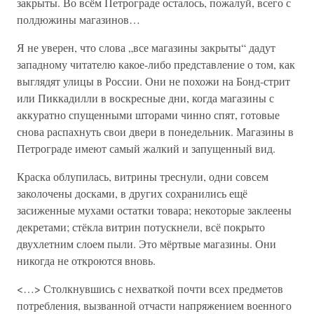
закрыты. Во всём Петрограде осталось, пожалуй, всего с
полдюжины магазинов…
Я не уверен, что слова „все магазины закрыты“ дадут
западному читателю какое-либо представление о том, как
выглядят улицы в России. Они не похожи на Бонд-стрит
или Пиккадилли в воскресные дни, когда магазины с
аккуратно спущенными шторами чинно спят, готовые
снова распахнуть свои двери в понедельник. Магазины в
Петрограде имеют самый жалкий и запущенный вид.
Краска облупилась, витрины треснули, одни совсем
заколочены досками, в других сохранились ещё
засиженные мухами остатки товара; некоторые заклеены
декретами; стёкла витрин потускнели, всё покрыто
двухлетним слоем пыли. Это мёртвые магазины. Они
никогда не откроются вновь.
<…> Столкнувшись с нехваткой почти всех предметов
потребления, вызванной отчасти напряжением военного