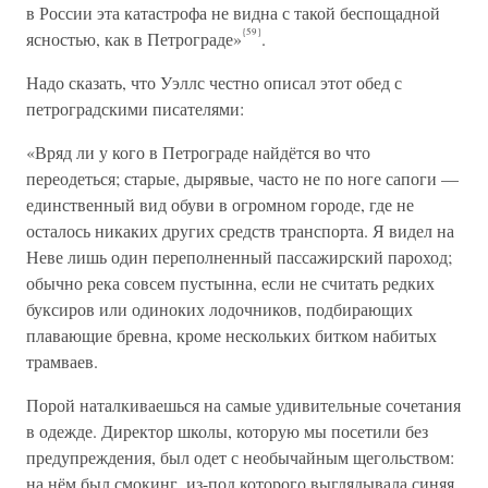
в России эта катастрофа не видна с такой беспощадной
{59}
ясностью, как в Петрограде»
.
Надо сказать, что Уэллс честно описал этот обед с
петроградскими писателями:
«Вряд ли у кого в Петрограде найдётся во что
переодеться; старые, дырявые, часто не по ноге сапоги —
единственный вид обуви в огромном городе, где не
осталось никаких других средств транспорта. Я видел на
Неве лишь один переполненный пассажирский пароход;
обычно река совсем пустынна, если не считать редких
буксиров или одиноких лодочников, подбирающих
плавающие бревна, кроме нескольких битком набитых
трамваев.
Порой наталкиваешься на самые удивительные сочетания
в одежде. Директор школы, которую мы посетили без
предупреждения, был одет с необычайным щегольством:
на нём был смокинг, из-под которого выглядывала синяя