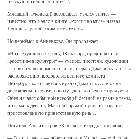
русскую интеллигенцию»
.
Младший Чуковский возвращает Уэллсу эпитет —
известно, что Уэллс в книге «Россия во мгле» назвал
Ленина «кремлёвским мечтателем».
Но вернёмся к Анненкову. Он продолжает:
«На следующий же день, 18 октября, представители
„работников культуры“ — учёные, писатели, художники
— принимали знаменитого визитёра в Доме искусств. По
распоряжению продовольственного комитета
Петербургского Совета в кухню Дома искусств были
доставлены по этому поводу довольно редкие продукты.
Обед начался обычной всеобщей беседой на разные темы,
и только к десерту Максим Горький произнёс заранее
приготовленную приветственную речь…
Писатель Амфитеатров[38] в свою очередь взял слово.
— Вы ели здесь, — обратился он к Уэллсу, — рубленые