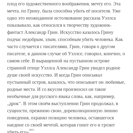
плод его художественного воображения, мечту его. Эта
мечта, по Грину, была способна убить её носителя. Уже
одно это неожиданное истолкование рассказа Уэллса
показывало, как относился к творчеству художник-
фантаст Александр Грин. Искусство казалось Грину
подчас недобрым, злым, способным убить человека. Как
часто случается с писателями, Грин, говоря о другом
писателе, в данном случае об Уэллсе, говорил, конечно, о
самом себе. В выращенной на пустынном острове
странной птице Уэллса Александр Грин увидел родное
душе своей искусство. И когда Грин описывал
пустынный остров, казалось, что описывает он любимые,
родные места. И со вкусом произносил он такие
необычные для русского языка слова, как, например,
„дрок“. В этом своём выступлении Грин продолжал, в
сущности, прежнюю свою, дореволюционную линию
поведения, охранял позицию человека, оставшегося
наедине со своей мечтой, которая гонит его и грозит
{60}
убить его»
.