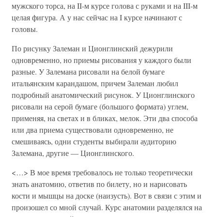
мужского торса, на II-м курсе голова с руками и на III-м
целая фигура. А у нас сейчас на I курсе начинают с
головы.
По рисунку Залеман и Ционглинский дежурили
одновременно, но приемы рисования у каждого были
разные. У Залемана рисовали на белой бумаге
итальянским карандашом, причем Залеман любил
подробный анатомический рисунок. У Ционглинского
рисовали на серой бумаге (большого формата) углем,
применяя, на светах и в бликах, мелок. Эти два способа
или два приема существовали одновременно, не
смешиваясь, одни студенты выбирали аудиторию
Залемана, другие — Ционглинского.
<…> В мое время требовалось не только теоретически
знать анатомию, ответив по билету, но и нарисовать
кости и мышцы на доске (наизусть). Вот в связи с этим и
произошел со мной случай. Курс анатомии разделялся на