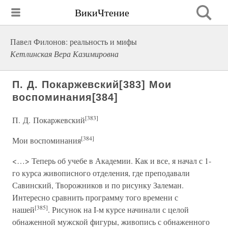
ВикиЧтение
Павел Филонов: реальность и мифы
Кетлинская Вера Казимировна
П. Д. Покаржевский[383] Мои
воспоминания[384]
[383]
П. Д. Покаржевский
[384]
Мои воспоминания
<…> Теперь об учебе в Академии. Как и все, я начал с 1-
го курса живописного отделения, где преподавали
Савинский, Творожников и по рисунку Залеман.
Интересно сравнить программу того времени с
[385]
нашей
. Рисунок на I-м курсе начинали с целой
обнаженной мужской фигуры, живопись с обнаженного