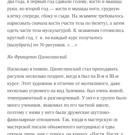
два года, в первый год сдавали голову, кости и мышцы
руки, во второй год — кости и мышцы ноги, грудную
клетку спереди, сбоку и сзади. На экзамене требовалось
нарисовать сначала кости (части тела по билету), а затем
одеть части тела мускулатурой. К экзаменам готовились
круглый год, т. к. на каждый курс получалось
[вызубрить] по 30 рисунков. <…>
Ян Францевич Ционглинский
Насколько я помню, Ционглинский стал преподавать
рисунок несколько позднее, когда я был на II-м и III-м
курсе. Этот художник в отличие от молчаливого, даже
несколько угрюмого на вид Залемана, был очень живой,
темпераментный и разговорчивый. У него в группе было
много учеников, знакомых по его частной школе,
поэтому с ними у него были дружеские шутливо-
фамильярные отношения. Так, входя в мастерскую (в
мастерской писали обнаженного натурщика) и едва
открыв дверь, еще с порога, он кричал: «Настя, Настя, у