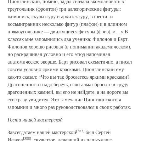
Ционглинский, помню, задал сначала вкомпановать в
треугольник (фронтон) три аллегорические фигуры:
живопись, скульптуру и архитектуру, в шести- и
восьмигранник несколько фигур (плафон) и в длинном
прямоугольнике — движущиеся фигуры (фриз). <…> В
классах мне запомнились два ученика: Филонов и Барт.
Филонов хорошо рисовал (в понимании академическом),
но раскрашивал условно и его этюд напоминал
анатомическое экорше. Барт рисовал схематично, а писал
совсем условно яркими красками. Ционглинский ему
как-то сказал: «Что вы так бросаетесь яркими красками?
Драгоценности надо беречь, если алмаз бросите в груду
драгоценных камней, вы его не найдете, а на дороге вы
его сразу увидите». Это замечание Ционглинского я
запомнил и много раз руководствовался в своих работах.
Гости нашей мастерской
[387]
Завсегдатаем нашей мастерской
был Сергей
[388]
Исаков
, скульптор, делавший из папье-маше,