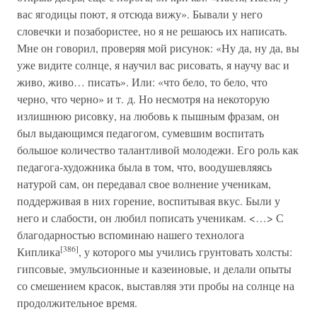
вас ягодицы поют, я отсюда вижу». Бывали у него
словечки и позабористее, но я не решаюсь их написать.
Мне он говорил, проверяя мой рисунок: «Ну да, ну да, вы
уже видите солнце, я научил вас рисовать, я научу вас и
живо, живо… писать». Или: «что бело, то бело, что
черно, что черно» и т. д. Но несмотря на некоторую
излишнюю рисовку, на любовь к пышным фразам, он
был выдающимся педагогом, сумевшим воспитать
большое количество талантливой молодежи. Его роль как
педагога-художника была в том, что, воодушевляясь
натурой сам, он передавал свое волнение ученикам,
поддерживая в них горение, воспитывая вкус. Были у
него и слабости, он любил пописать ученикам. <…> С
благодарностью вспоминаю нашего технолога
[386]
Киплика
, у которого мы учились грунтовать холсты:
гипсовые, эмульсионные и казеиновые, и делали опыты
со смешением красок, выставляя эти пробы на солнце на
продолжительное время.