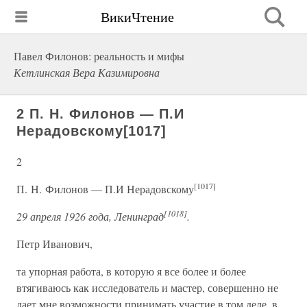
ВикиЧтение
Павел Филонов: реальность и мифы
Кетлинская Вера Казимировна
2 П. Н. Филонов — П.И
Нерадовскому[1017]
2
[1017]
П. Н. Филонов — П.И Нерадовскому
[1018]
29 апреля 1926 года, Ленинград
.
Петр Иванович,
та упорная работа, в которую я все более и более
втягиваюсь как исследователь и мастер, совершенно не
дает мне возможности принимать участие в том деле, в