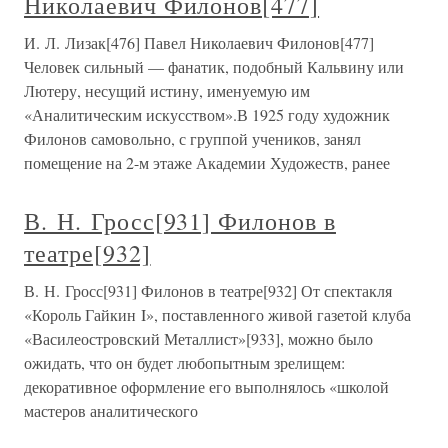
Николаевич Филонов[477]
И. Л. Лизак[476] Павел Николаевич Филонов[477]
Человек сильный — фанатик, подобный Кальвину или
Лютеру, несущий истину, именуемую им
«Аналитическим искусством».В 1925 году художник
Филонов самовольно, с группой учеников, занял
помещение на 2-м этаже Академии Художеств, ранее
В. Н. Гросс[931] Филонов в
театре[932]
В. Н. Гросс[931] Филонов в театре[932] От спектакля
«Король Гайкин I», поставленного живой газетой клуба
«Василеостровский Металлист»[933], можно было
ожидать, что он будет любопытным зрелищем:
декоративное оформление его выполнялось «школой
мастеров аналитического