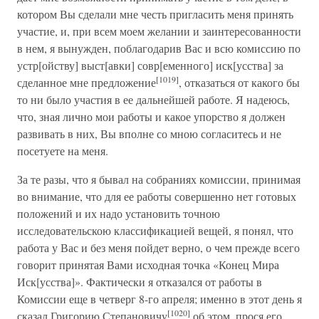
котором Вы сделали мне честь пригласить меня принять
участие, и, при всем моем желании и заинтересованности
в нем, я вынужден, поблагодарив Вас и всю комиссию по
устр[ойству] выст[авки] совр[еменного] иск[усства] за
[1019]
сделанное мне предложение
, отказаться от какого бы
то ни было участия в ее дальнейшей работе. Я надеюсь,
что, зная лично мои работы и какое упорство я должен
развивать в них, Вы вполне со мною согласитесь и не
посетуете на меня.
За те разы, что я бывал на собраниях комиссии, принимая
во внимание, что для ее работы совершенно нет готовых
положений и их надо установить точною
исследовательскою классификацией вещей, я понял, что
работа у Вас и без меня пойдет верно, о чем прежде всего
говорит принятая Вами исходная точка «Конец Мира
Иск[усства]». Фактически я отказался от работы в
Комиссии еще в четверг 8-го апреля; именно в этот день я
[1020]
сказал Григорию Степановичу
об этом, прося его